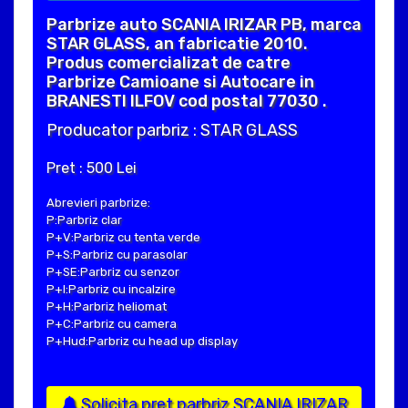
Parbrize auto SCANIA IRIZAR PB, marca
STAR GLASS, an fabricatie 2010.
Produs comercializat de catre
Parbrize Camioane si Autocare in
BRANESTI ILFOV cod postal 77030 .
Producator parbriz : STAR GLASS
Pret : 500 Lei
Abrevieri parbrize:
P:Parbriz clar
P+V:Parbriz cu tenta verde
P+S:Parbriz cu parasolar
P+SE:Parbriz cu senzor
P+I:Parbriz cu incalzire
P+H:Parbriz heliomat
P+C:Parbriz cu camera
P+Hud:Parbriz cu head up display
Solicita pret parbriz SCANIA IRIZAR