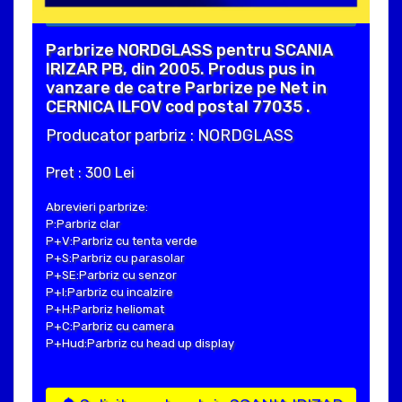
Parbrize NORDGLASS pentru SCANIA
IRIZAR PB, din 2005. Produs pus in
vanzare de catre Parbrize pe Net in
CERNICA ILFOV cod postal 77035 .
Producator parbriz : NORDGLASS
Pret : 300 Lei
Abrevieri parbrize:
P:Parbriz clar
P+V:Parbriz cu tenta verde
P+S:Parbriz cu parasolar
P+SE:Parbriz cu senzor
P+I:Parbriz cu incalzire
P+H:Parbriz heliomat
P+C:Parbriz cu camera
P+Hud:Parbriz cu head up display