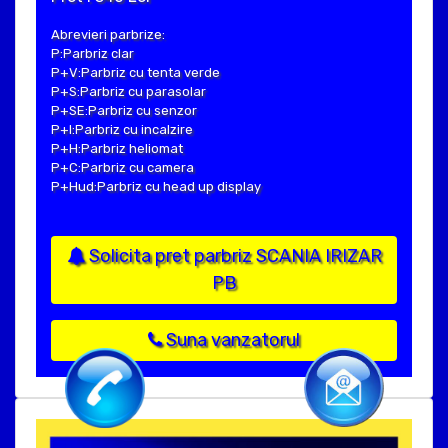
Abrevieri parbrize:
P:Parbriz clar
P+V:Parbriz cu tenta verde
P+S:Parbriz cu parasolar
P+SE:Parbriz cu senzor
P+I:Parbriz cu incalzire
P+H:Parbriz heliomat
P+C:Parbriz cu camera
P+Hud:Parbriz cu head up display
Solicita pret parbriz SCANIA IRIZAR
PB
Suna vanzatorul