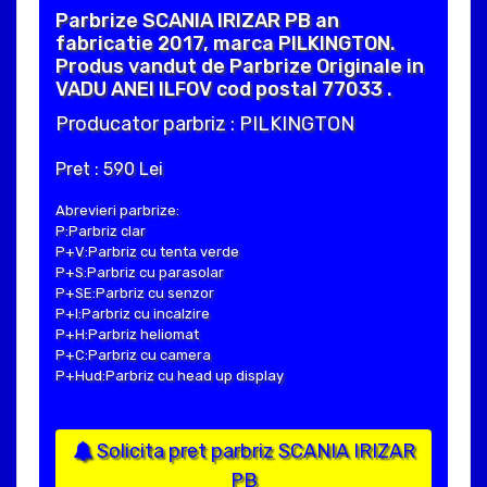
Parbrize SCANIA IRIZAR PB an
fabricatie 2017, marca PILKINGTON.
Produs vandut de Parbrize Originale in
VADU ANEI ILFOV cod postal 77033 .
Producator parbriz : PILKINGTON
Pret : 590 Lei
Abrevieri parbrize:
P:Parbriz clar
P+V:Parbriz cu tenta verde
P+S:Parbriz cu parasolar
P+SE:Parbriz cu senzor
P+I:Parbriz cu incalzire
P+H:Parbriz heliomat
P+C:Parbriz cu camera
P+Hud:Parbriz cu head up display
Solicita pret parbriz SCANIA IRIZAR
PB