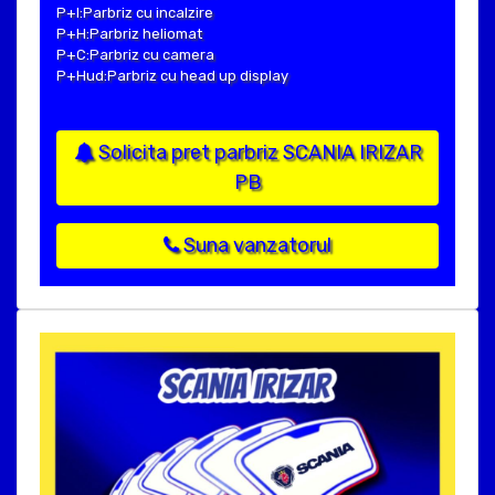
P+I:Parbriz cu incalzire
P+H:Parbriz heliomat
P+C:Parbriz cu camera
P+Hud:Parbriz cu head up display
Solicita pret parbriz SCANIA IRIZAR
PB
Suna vanzatorul