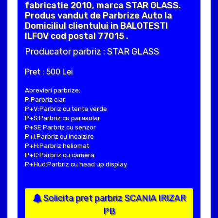
fabricatie 2010, marca STAR GLASS.
Produs vandut de Parbrize Auto la
Domiciliul clientului in BALOTESTI
ILFOV cod postal 77015 .
Producator parbriz : STAR GLASS
Pret : 500 Lei
Abrevieri parbrize:
P:Parbriz clar
P+V:Parbriz cu tenta verde
P+S:Parbriz cu parasolar
P+SE:Parbriz cu senzor
P+I:Parbriz cu incalzire
P+H:Parbriz heliomat
P+C:Parbriz cu camera
P+Hud:Parbriz cu head up display
Solicita pret parbriz SCANIA IRIZAR
PB