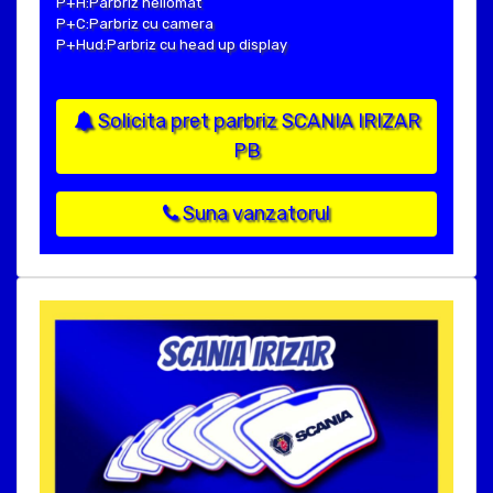
P+H:Parbriz heliomat
P+C:Parbriz cu camera
P+Hud:Parbriz cu head up display
Solicita pret parbriz SCANIA IRIZAR
PB
Suna vanzatorul