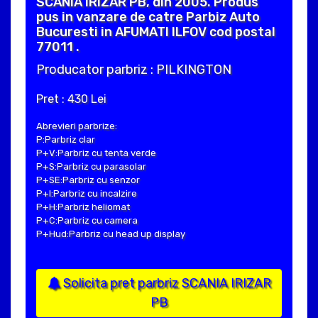
SCANIA IRIZAR PB, din 2005. Produs
pus in vanzare de catre Parbiz Auto
Bucuresti in AFUMATI ILFOV cod postal
77011 .
Producator parbriz : PILKINGTON
Pret : 430 Lei
Abrevieri parbrize:
P:Parbriz clar
P+V:Parbriz cu tenta verde
P+S:Parbriz cu parasolar
P+SE:Parbriz cu senzor
P+I:Parbriz cu incalzire
P+H:Parbriz heliomat
P+C:Parbriz cu camera
P+Hud:Parbriz cu head up display
Solicita pret parbriz SCANIA IRIZAR
PB