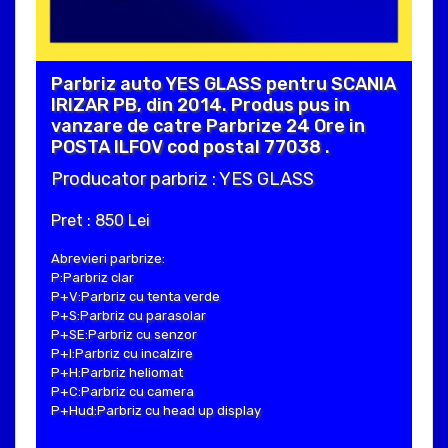
Parbriz auto YES GLASS pentru SCANIA
IRIZAR PB, din 2014. Produs pus in
vanzare de catre Parbrize 24 Ore in
POSTA ILFOV cod postal 77038 .
Producator parbriz : YES GLASS
Pret : 850 Lei
Abrevieri parbrize:
P:Parbriz clar
P+V:Parbriz cu tenta verde
P+S:Parbriz cu parasolar
P+SE:Parbriz cu senzor
P+I:Parbriz cu incalzire
P+H:Parbriz heliomat
P+C:Parbriz cu camera
P+Hud:Parbriz cu head up display