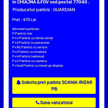
in CHIAJNA ILFOV cod postal 77040 .
Producator parbriz : GUARDIAN
Pret : 470 Lei
Abrevieri parbrize:
P:Parbriz clar
P+V:Parbriz cu tenta verde
P+S:Parbriz cu parasolar
P+SE:Parbriz cu senzor
P+I:Parbriz cu incalzire
P+H:Parbriz heliomat
P+C:Parbriz cu camera
P+Hud:Parbriz cu head up display
Solicita pret parbriz SCANIA IRIZAR
PB
Suna vanzatorul