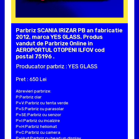
Parbriz SCANIA IRIZAR PB an fabricatie
2012, marca YES GLASS. Produs
vandut de Parbrize Online in
AEROPORTUL OTOPENI ILFOV cod
postal 75196 .
Producator parbriz : YES GLASS
Pret : 650 Lei
Abrevieri parbrize:
P:Parbriz clar
P+V:Parbriz cu tenta verde
P+S:Parbriz cu parasolar
P+SE:Parbriz cu senzor
P+I:Parbriz cu incalzire
P+H:Parbriz heliomat
P+C:Parbriz cu camera
P+Hud:Parbriz cu head up display