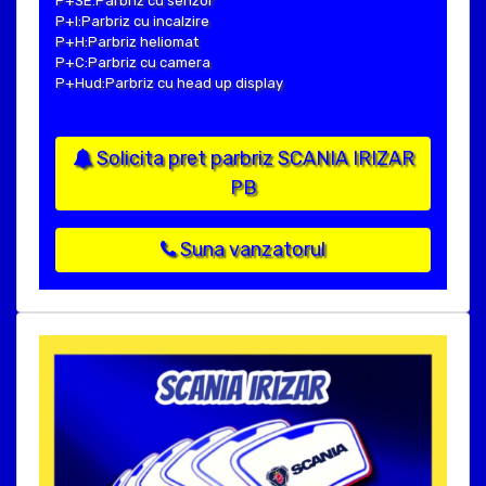
P+SE:Parbriz cu senzor
P+I:Parbriz cu incalzire
P+H:Parbriz heliomat
P+C:Parbriz cu camera
P+Hud:Parbriz cu head up display
Solicita pret parbriz SCANIA IRIZAR
PB
Suna vanzatorul