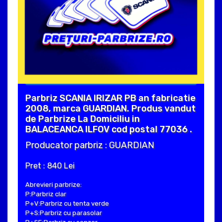
Parbriz SCANIA IRIZAR PB an fabricatie
2008, marca GUARDIAN. Produs vandut
de Parbrize La Domiciliu in
BALACEANCA ILFOV cod postal 77036 .
Producator parbriz : GUARDIAN
Pret : 840 Lei
Abrevieri parbrize:
P:Parbriz clar
P+V:Parbriz cu tenta verde
P+S:Parbriz cu parasolar