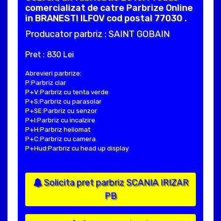
comercializat de catre Parbrize Online
in BRANESTI ILFOV cod postal 77030 .
Producator parbriz : SAINT GOBAIN
Pret : 830 Lei
Abrevieri parbrize:
P:Parbriz clar
P+V:Parbriz cu tenta verde
P+S:Parbriz cu parasolar
P+SE:Parbriz cu senzor
P+I:Parbriz cu incalzire
P+H:Parbriz heliomat
P+C:Parbriz cu camera
P+Hud:Parbriz cu head up display
Solicita pret parbriz SCANIA IRIZAR
PB