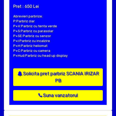
Pret : 650 Lei
Abrevieri parbrize:
P:Parbriz clar
P+V:Parbriz cu tenta verde
P+S:Parbriz cu parasolar
P+SE:Parbriz cu senzor
P+I:Parbriz cu incalzire
P+H:Parbriz heliomat
P+C:Parbriz cu camera
P+Hud:Parbriz cu head up display
Solicita pret parbriz SCANIA IRIZAR
PB
Suna vanzatorul