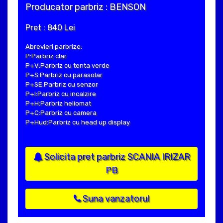
Producator parbriz : BENSON
Pret : 840 Lei
Abrevieri parbrize:
P:Parbriz clar
P+V:Parbriz cu tenta verde
P+S:Parbriz cu parasolar
P+SE:Parbriz cu senzor
P+I:Parbriz cu incalzire
P+H:Parbriz heliomat
P+C:Parbriz cu camera
P+Hud:Parbriz cu head up display
Solicita pret parbriz SCANIA IRIZAR
PB
Suna vanzatorul