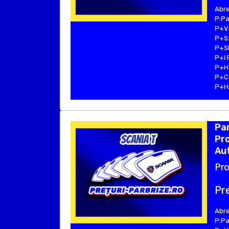
Abre
P:Pa
P+V:
P+S:
P+SE
P+I:
P+H:
P+C:
P+Hu
Par
Pro
Aut
Pro
Pre
Abre
P:Pa