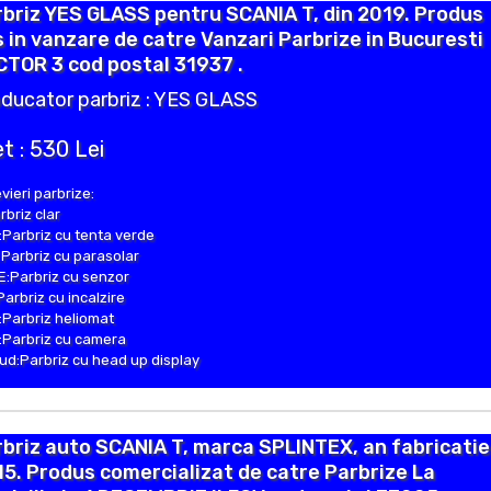
briz YES GLASS pentru SCANIA T, din 2019. Produs
 in vanzare de catre Vanzari Parbrize in Bucuresti
TOR 3 cod postal 31937 .
ducator parbriz : YES GLASS
t : 530 Lei
vieri parbrize:
rbriz clar
Parbriz cu tenta verde
Parbriz cu parasolar
:Parbriz cu senzor
Parbriz cu incalzire
Parbriz heliomat
Parbriz cu camera
d:Parbriz cu head up display
briz auto SCANIA T, marca SPLINTEX, an fabricatie
5. Produs comercializat de catre Parbrize La