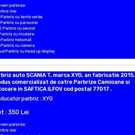
vieri parbrize:
rbriz clar
Parbriz cu tenta verde
Parbriz cu parasolar
:Parbriz cu senzor
Parbriz cu incalzire
Parbriz heliomat
Parbriz cu camera
d:Parbriz cu head up display
briz auto SCANIA T, marca XYG, an fabricatie 2015.
dus comercializat de catre Parbrize Camioane si
ocare in SAFTICA ILFOV cod postal 77017 .
ducator parbriz : XYG
t : 350 Lei
vieri parbrize:
rbriz clar