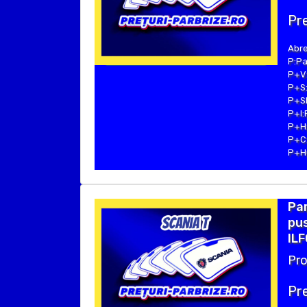
Pre
Abre
P:Pa
P+V:
P+S:
P+SE
P+I:
P+H:
P+C:
P+Hu
Par
pus
ILF
Pro
Pre