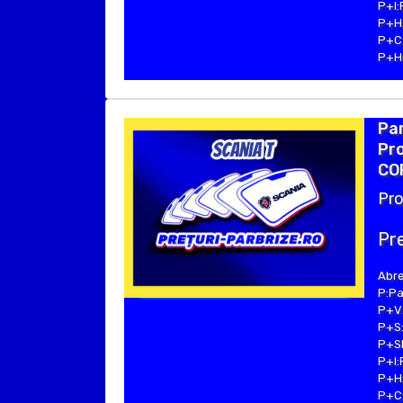
P+I:
P+H:
P+C:
P+Hu
Par
Pro
COP
Pro
Pre
Abre
P:Pa
P+V:
P+S:
P+SE
P+I:
P+H:
P+C: