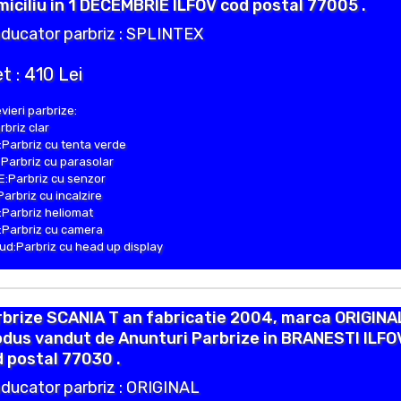
iciliu in 1 DECEMBRIE ILFOV cod postal 77005 .
ducator parbriz : SPLINTEX
t : 410 Lei
vieri parbrize:
rbriz clar
Parbriz cu tenta verde
Parbriz cu parasolar
:Parbriz cu senzor
Parbriz cu incalzire
Parbriz heliomat
Parbriz cu camera
d:Parbriz cu head up display
brize SCANIA T an fabricatie 2004, marca ORIGINA
dus vandut de Anunturi Parbrize in BRANESTI ILFO
 postal 77030 .
ducator parbriz : ORIGINAL