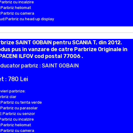
Parbriz cu incalzire
Parbriz heliomat
Parbriz cu camera
d:Parbriz cu head up display
brize SAINT GOBAIN pentru SCANIA T, din 2012.
dus pus in vanzare de catre Parbrize Originale in
ACENI ILFOV cod postal 77006 .
ducator parbriz : SAINT GOBAIN
t : 780 Lei
vieri parbrize:
rbriz clar
Parbriz cu tenta verde
Parbriz cu parasolar
:Parbriz cu senzor
Parbriz cu incalzire
Parbriz heliomat
Parbriz cu camera