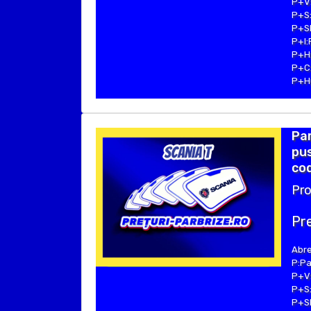
P+V:
P+S:
P+SE
P+I:
P+H:
P+C:
P+Hu
Par
pus
cod
Pro
Pre
Abre
P:Pa
P+V:
P+S:
P+SE