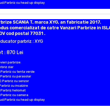
d:Parbriz cu head up display
brize SCANIA T, marca XYG, an fabricatie 2017.
dus comercializat de catre Vanzari Parbrize in IS
OV cod postal 77031 .
ducator parbriz : XYG
t : 870 Lei
vieri parbrize:
rbriz clar
Parbriz cu tenta verde
Parbriz cu parasolar
:Parbriz cu senzor
Parbriz cu incalzire
Parbriz heliomat
Parbriz cu camera
d:Parbriz cu head up display