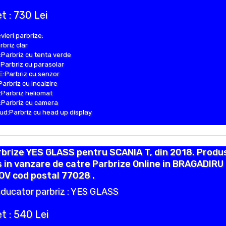
t : 730 Lei
vieri parbrize:
rbriz clar
Parbriz cu tenta verde
Parbriz cu parasolar
:Parbriz cu senzor
Parbriz cu incalzire
Parbriz heliomat
Parbriz cu camera
d:Parbriz cu head up display
brize YES GLASS pentru SCANIA T, din 2018. Produ
 in vanzare de catre Parbrize Online in BRAGADIRU
OV cod postal 77028 .
ducator parbriz : YES GLASS
t : 540 Lei