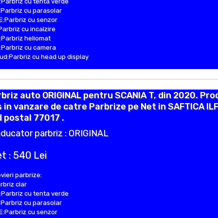
Parbriz cu tenta verde
Parbriz cu parasolar
:Parbriz cu senzor
Parbriz cu incalzire
Parbriz heliomat
Parbriz cu camera
d:Parbriz cu head up display
briz auto ORIGINAL pentru SCANIA T, din 2020. Pro
 in vanzare de catre Parbrize pe Net in SAFTICA IL
 postal 77017 .
ducator parbriz : ORIGINAL
t : 540 Lei
vieri parbrize:
rbriz clar
Parbriz cu tenta verde
Parbriz cu parasolar
:Parbriz cu senzor