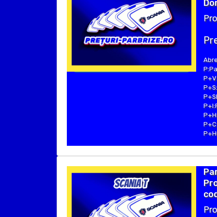
Dom
Pro
Pre
Abre
P:Pa
P+V:
P+S:
P+SE
P+I:
P+H:
P+C:
P+Hu
Par
Pro
cod
Pro