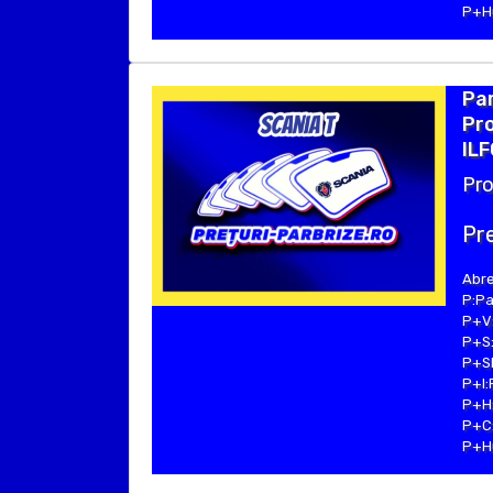
P+Hu
Par
Pro
ILF
Pro
Pre
Abre
P:Pa
P+V:
P+S:
P+SE
P+I:
P+H:
P+C:
P+Hu