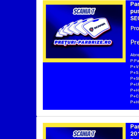
Par
pus
SEC
Pro
Pre
Abre
P:Pa
P+V:
P+S:
P+SE
P+I:
P+H:
P+C:
P+Hu
Par
201