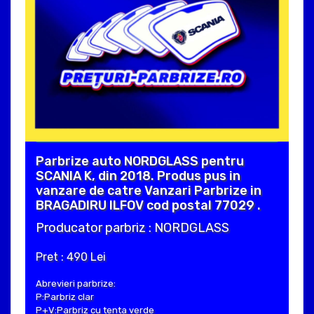
Parbrize auto NORDGLASS pentru
SCANIA K, din 2018. Produs pus in
vanzare de catre Vanzari Parbrize in
BRAGADIRU ILFOV cod postal 77029 .
Producator parbriz : NORDGLASS
Pret : 490 Lei
Abrevieri parbrize:
P:Parbriz clar
P+V:Parbriz cu tenta verde