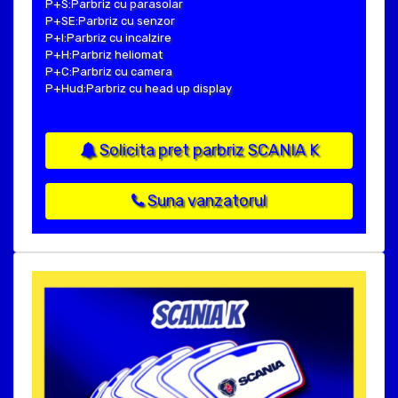
P+S:Parbriz cu parasolar
P+SE:Parbriz cu senzor
P+I:Parbriz cu incalzire
P+H:Parbriz heliomat
P+C:Parbriz cu camera
P+Hud:Parbriz cu head up display
Solicita pret parbriz SCANIA K
Suna vanzatorul