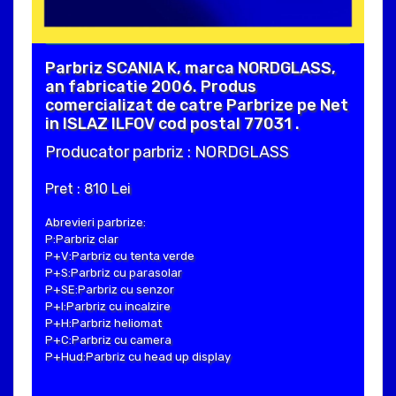
Parbriz SCANIA K, marca NORDGLASS,
an fabricatie 2006. Produs
comercializat de catre Parbrize pe Net
in ISLAZ ILFOV cod postal 77031 .
Producator parbriz : NORDGLASS
Pret : 810 Lei
Abrevieri parbrize:
P:Parbriz clar
P+V:Parbriz cu tenta verde
P+S:Parbriz cu parasolar
P+SE:Parbriz cu senzor
P+I:Parbriz cu incalzire
P+H:Parbriz heliomat
P+C:Parbriz cu camera
P+Hud:Parbriz cu head up display