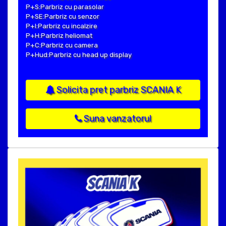
P+S:Parbriz cu parasolar
P+SE:Parbriz cu senzor
P+I:Parbriz cu incalzire
P+H:Parbriz heliomat
P+C:Parbriz cu camera
P+Hud:Parbriz cu head up display
Solicita pret parbriz SCANIA K
Suna vanzatorul