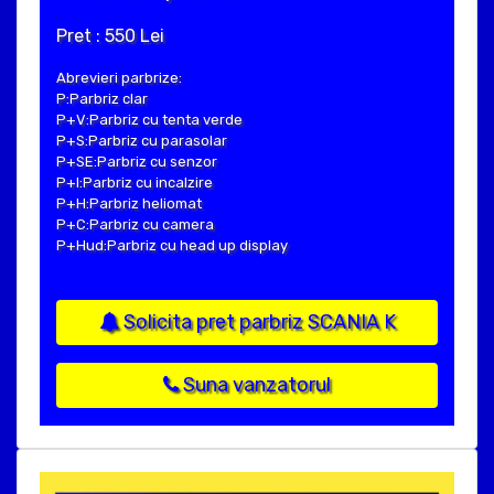
Pret : 550 Lei
Abrevieri parbrize:
P:Parbriz clar
P+V:Parbriz cu tenta verde
P+S:Parbriz cu parasolar
P+SE:Parbriz cu senzor
P+I:Parbriz cu incalzire
P+H:Parbriz heliomat
P+C:Parbriz cu camera
P+Hud:Parbriz cu head up display
Solicita pret parbriz SCANIA K
Suna vanzatorul