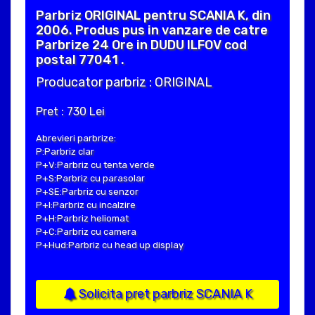
Parbriz ORIGINAL pentru SCANIA K, din
2006. Produs pus in vanzare de catre
Parbrize 24 Ore in DUDU ILFOV cod
postal 77041 .
Producator parbriz : ORIGINAL
Pret : 730 Lei
Abrevieri parbrize:
P:Parbriz clar
P+V:Parbriz cu tenta verde
P+S:Parbriz cu parasolar
P+SE:Parbriz cu senzor
P+I:Parbriz cu incalzire
P+H:Parbriz heliomat
P+C:Parbriz cu camera
P+Hud:Parbriz cu head up display
Solicita pret parbriz SCANIA K