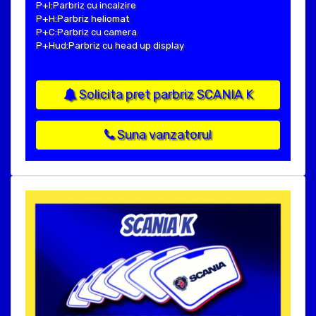
P+I:Parbriz cu incalzire
P+H:Parbriz heliomat
P+C:Parbriz cu camera
P+Hud:Parbriz cu head up display
Solicita pret parbriz SCANIA K
Suna vanzatorul