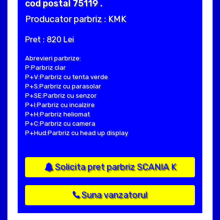
cod postal 75119 .
Producator parbriz : KMK
Pret : 820 Lei
Abrevieri parbrize:
P:Parbriz clar
P+V:Parbriz cu tenta verde
P+S:Parbriz cu parasolar
P+SE:Parbriz cu senzor
P+I:Parbriz cu incalzire
P+H:Parbriz heliomat
P+C:Parbriz cu camera
P+Hud:Parbriz cu head up display
Solicita pret parbriz SCANIA K
Suna vanzatorul