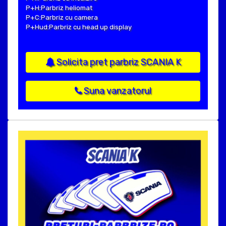
P+H:Parbriz heliomat
P+C:Parbriz cu camera
P+Hud:Parbriz cu head up display
Solicita pret parbriz SCANIA K
Suna vanzatorul