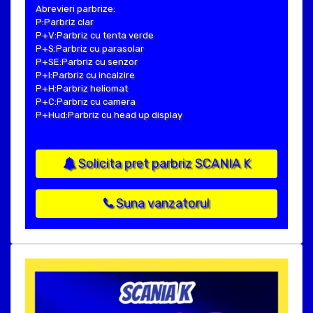
Abrevieri parbrize:
P:Parbriz clar
P+V:Parbriz cu tenta verde
P+S:Parbriz cu parasolar
P+SE:Parbriz cu senzor
P+I:Parbriz cu incalzire
P+H:Parbriz heliomat
P+C:Parbriz cu camera
P+Hud:Parbriz cu head up display
Solicita pret parbriz SCANIA K
Suna vanzatorul