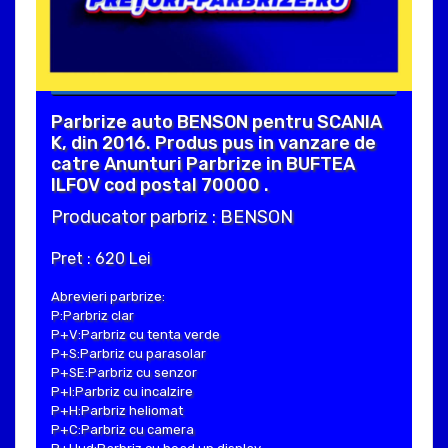
Parbrize auto BENSON pentru SCANIA
K, din 2016. Produs pus in vanzare de
catre Anunturi Parbrize in BUFTEA
ILFOV cod postal 70000 .
Producator parbriz : BENSON
Pret : 620 Lei
Abrevieri parbrize:
P:Parbriz clar
P+V:Parbriz cu tenta verde
P+S:Parbriz cu parasolar
P+SE:Parbriz cu senzor
P+I:Parbriz cu incalzire
P+H:Parbriz heliomat
P+C:Parbriz cu camera