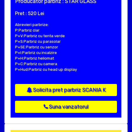
Producator parbriz : STAR GLASS
Pret : 520 Lei
Abrevieri parbrize:
P:Parbriz clar
P+V:Parbriz cu tenta verde
P+S:Parbriz cu parasolar
P+SE:Parbriz cu senzor
P+I:Parbriz cu incalzire
P+H:Parbriz heliomat
P+C:Parbriz cu camera
P+Hud:Parbriz cu head up display
Solicita pret parbriz SCANIA K
Suna vanzatorul