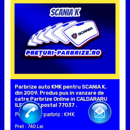
Parbrize auto KMK pentru SCANIA K,
din 2009. Produs pus in vanzare de
catre Parbrize Online in CALDARARU
ILFOV cod postal 77037 .
Producator parbriz : KMK
Pret : 740 Lei