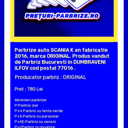
Parbrize auto SCANIA K an fabricatie
2016, marca ORIGINAL. Produs vandut
de Parbriz Bucuresti in DUMBRAVENI
ILFOV cod postal 77016 .
Producator parbriz : ORIGINAL
Pret : 780 Lei
Abrevieri parbrize:
P:Parbriz clar
P+V:Parbriz cu tenta verde
P+S:Parbriz cu parasolar
P+SE:Parbriz cu senzor
P+I:Parbriz cu incalzire