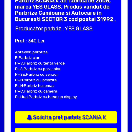
Parbriz SCANIA K an fabricatie 2008,
marca YES GLASS. Produs vandut de
Parbrize Camioane si Autocare in
Bucuresti SECTOR 3 cod postal 31992 .
Producator parbriz : YES GLASS
Pret : 340 Lei
Abrevieri parbrize:
P:Parbriz clar
P+V:Parbriz cu tenta verde
P+S:Parbriz cu parasolar
P+SE:Parbriz cu senzor
P+I:Parbriz cu incalzire
P+H:Parbriz heliomat
P+C:Parbriz cu camera
P+Hud:Parbriz cu head up display
Solicita pret parbriz SCANIA K