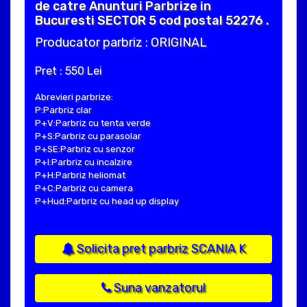
de catre Anunturi Parbrize in
Bucuresti SECTOR 5 cod postal 52276 .
Producator parbriz : ORIGINAL
Pret : 550 Lei
Abrevieri parbrize:
P:Parbriz clar
P+V:Parbriz cu tenta verde
P+S:Parbriz cu parasolar
P+SE:Parbriz cu senzor
P+I:Parbriz cu incalzire
P+H:Parbriz heliomat
P+C:Parbriz cu camera
P+Hud:Parbriz cu head up display
Solicita pret parbriz SCANIA K
Suna vanzatorul