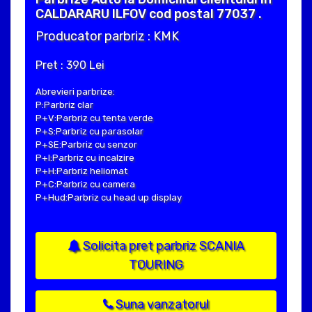
CALDARARU ILFOV cod postal 77037 .
Producator parbriz : KMK
Pret : 390 Lei
Abrevieri parbrize:
P:Parbriz clar
P+V:Parbriz cu tenta verde
P+S:Parbriz cu parasolar
P+SE:Parbriz cu senzor
P+I:Parbriz cu incalzire
P+H:Parbriz heliomat
P+C:Parbriz cu camera
P+Hud:Parbriz cu head up display
Solicita pret parbriz SCANIA
TOURING
Suna vanzatorul