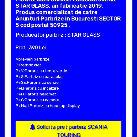
STAR GLASS, an fabricatie 2019.
Produs comercializat de catre
Anunturi Parbrize in Bucuresti SECTOR
5 cod postal 50925 .
Producator parbriz : STAR GLASS
Pret : 390 Lei
Abrevieri parbrize:
P:Parbriz clar
P+V:Parbriz cu tenta verde
P+S:Parbriz cu parasolar
P+SE:Parbriz cu senzor
P+I:Parbriz cu incalzire
P+H:Parbriz heliomat
P+C:Parbriz cu camera
P+Hud:Parbriz cu head up display
Solicita pret parbriz SCANIA
TOURING