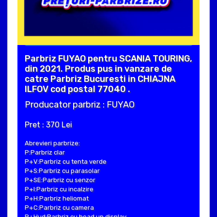
Parbriz FUYAO pentru SCANIA TOURING,
din 2021. Produs pus in vanzare de
catre Parbriz Bucuresti in CHIAJNA
ILFOV cod postal 77040 .
Producator parbriz : FUYAO
Pret : 370 Lei
Abrevieri parbrize:
P:Parbriz clar
P+V:Parbriz cu tenta verde
P+S:Parbriz cu parasolar
P+SE:Parbriz cu senzor
P+I:Parbriz cu incalzire
P+H:Parbriz heliomat
P+C:Parbriz cu camera
P+Hud:Parbriz cu head up display