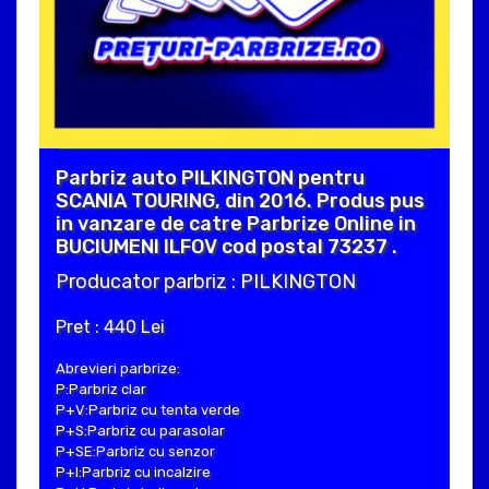
Parbriz auto PILKINGTON pentru
SCANIA TOURING, din 2016. Produs pus
in vanzare de catre Parbrize Online in
BUCIUMENI ILFOV cod postal 73237 .
Producator parbriz : PILKINGTON
Pret : 440 Lei
Abrevieri parbrize:
P:Parbriz clar
P+V:Parbriz cu tenta verde
P+S:Parbriz cu parasolar
P+SE:Parbriz cu senzor
P+I:Parbriz cu incalzire