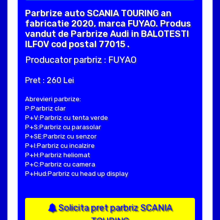
Parbrize auto SCANIA TOURING an
fabricatie 2020, marca FUYAO. Produs
vandut de Parbrize Audi in BALOTESTI
ILFOV cod postal 77015 .
Producator parbriz : FUYAO
Pret : 260 Lei
Abrevieri parbrize:
P:Parbriz clar
P+V:Parbriz cu tenta verde
P+S:Parbriz cu parasolar
P+SE:Parbriz cu senzor
P+I:Parbriz cu incalzire
P+H:Parbriz heliomat
P+C:Parbriz cu camera
P+Hud:Parbriz cu head up display
Solicita pret parbriz SCANIA