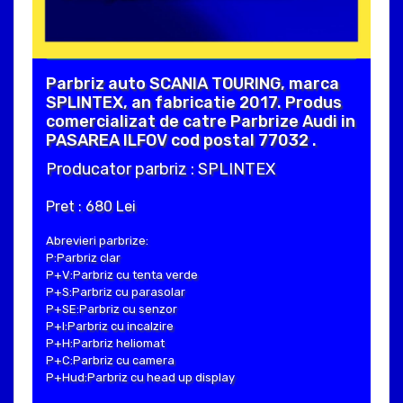
Parbriz auto SCANIA TOURING, marca
SPLINTEX, an fabricatie 2017. Produs
comercializat de catre Parbrize Audi in
PASAREA ILFOV cod postal 77032 .
Producator parbriz : SPLINTEX
Pret : 680 Lei
Abrevieri parbrize:
P:Parbriz clar
P+V:Parbriz cu tenta verde
P+S:Parbriz cu parasolar
P+SE:Parbriz cu senzor
P+I:Parbriz cu incalzire
P+H:Parbriz heliomat
P+C:Parbriz cu camera
P+Hud:Parbriz cu head up display