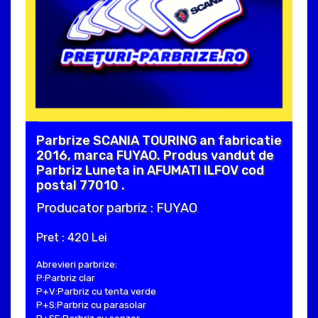
Parbrize SCANIA TOURING an fabricatie
2016, marca FUYAO. Produs vandut de
Parbriz Luneta in AFUMATI ILFOV cod
postal 77010 .
Producator parbriz : FUYAO
Pret : 420 Lei
Abrevieri parbrize:
P:Parbriz clar
P+V:Parbriz cu tenta verde
P+S:Parbriz cu parasolar