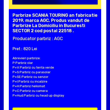
Parbrize SCANIA TOURING an fabricatie
2019, marca AGC. Produs vandut de
Parbrize La Domiciliu in Bucuresti
SECTOR 2 cod postal 22518 .
Producator parbriz : AGC
Pret : 820 Lei
Abrevieri parbrize:
P:Parbriz clar
P+V:Parbriz cu tenta verde
P+S:Parbriz cu parasolar
P+SE:Parbriz cu senzor
P+I:Parbriz cu incalzire
P+H:Parbriz heliomat
P+C:Parbriz cu camera
P+Hud:Parbriz cu head up display