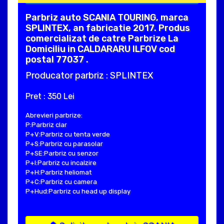
Parbriz auto SCANIA TOURING, marca
SPLINTEX, an fabricatie 2017. Produs
comercializat de catre Parbrize La
Domiciliu in CALDARARU ILFOV cod
postal 77037 .
Producator parbriz : SPLINTEX
Pret : 350 Lei
Abrevieri parbrize:
P:Parbriz clar
P+V:Parbriz cu tenta verde
P+S:Parbriz cu parasolar
P+SE:Parbriz cu senzor
P+I:Parbriz cu incalzire
P+H:Parbriz heliomat
P+C:Parbriz cu camera
P+Hud:Parbriz cu head up display