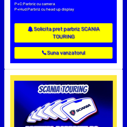
P+C:Parbriz cu camera
P+Hud:Parbriz cu head up display
Solicita pret parbriz SCANIA
TOURING
Suna vanzatorul