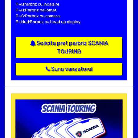
P+I:Parbriz cu incalzire
P+H:Parbriz heliomat
P+C:Parbriz cu camera
P+Hud:Parbriz cu head up display
Solicita pret parbriz SCANIA
TOURING
Suna vanzatorul