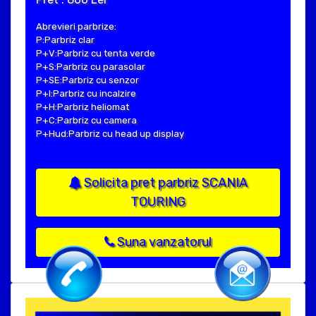
Abrevieri parbrize:
P:Parbriz clar
P+V:Parbriz cu tenta verde
P+S:Parbriz cu parasolar
P+SE:Parbriz cu senzor
P+I:Parbriz cu incalzire
P+H:Parbriz heliomat
P+C:Parbriz cu camera
P+Hud:Parbriz cu head up display
Solicita pret parbriz SCANIA
TOURING
Suna vanzatorul