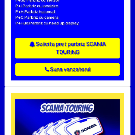
P+SE:Parbriz cu senzor
P+I:Parbriz cu incalzire
P+H:Parbriz heliomat
P+C:Parbriz cu camera
P+Hud:Parbriz cu head up display
Solicita pret parbriz SCANIA
TOURING
Suna vanzatorul