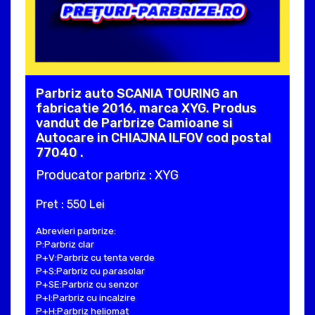
Parbriz auto SCANIA TOURING an
fabricatie 2016, marca XYG. Produs
vandut de Parbrize Camioane si
Autocare in CHIAJNA ILFOV cod postal
77040 .
Producator parbriz : XYG
Pret : 550 Lei
Abrevieri parbrize:
P:Parbriz clar
P+V:Parbriz cu tenta verde
P+S:Parbriz cu parasolar
P+SE:Parbriz cu senzor
P+I:Parbriz cu incalzire
P+H:Parbriz heliomat