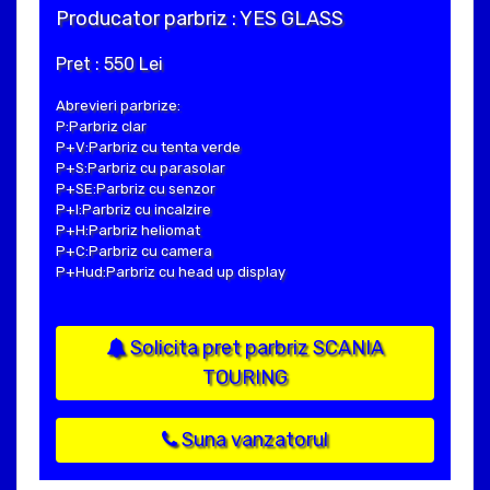
Producator parbriz : YES GLASS
Pret : 550 Lei
Abrevieri parbrize:
P:Parbriz clar
P+V:Parbriz cu tenta verde
P+S:Parbriz cu parasolar
P+SE:Parbriz cu senzor
P+I:Parbriz cu incalzire
P+H:Parbriz heliomat
P+C:Parbriz cu camera
P+Hud:Parbriz cu head up display
Solicita pret parbriz SCANIA
TOURING
Suna vanzatorul