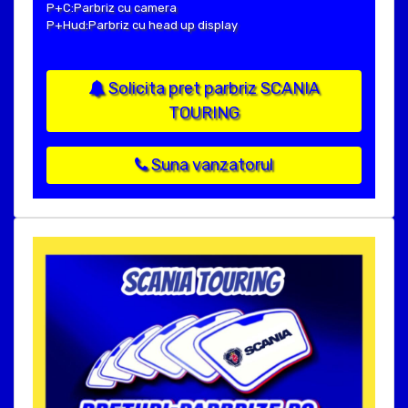
P+C:Parbriz cu camera
P+Hud:Parbriz cu head up display
Solicita pret parbriz SCANIA
TOURING
Suna vanzatorul