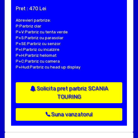
Pret : 470 Lei
Abrevieri parbrize:
P:Parbriz clar
P+V:Parbriz cu tenta verde
P+S:Parbriz cu parasolar
P+SE:Parbriz cu senzor
P+I:Parbriz cu incalzire
P+H:Parbriz heliomat
P+C:Parbriz cu camera
P+Hud:Parbriz cu head up display
Solicita pret parbriz SCANIA
TOURING
Suna vanzatorul