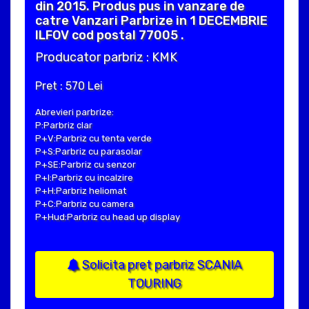
din 2015. Produs pus in vanzare de
catre Vanzari Parbrize in 1 DECEMBRIE
ILFOV cod postal 77005 .
Producator parbriz : KMK
Pret : 570 Lei
Abrevieri parbrize:
P:Parbriz clar
P+V:Parbriz cu tenta verde
P+S:Parbriz cu parasolar
P+SE:Parbriz cu senzor
P+I:Parbriz cu incalzire
P+H:Parbriz heliomat
P+C:Parbriz cu camera
P+Hud:Parbriz cu head up display
Solicita pret parbriz SCANIA
TOURING