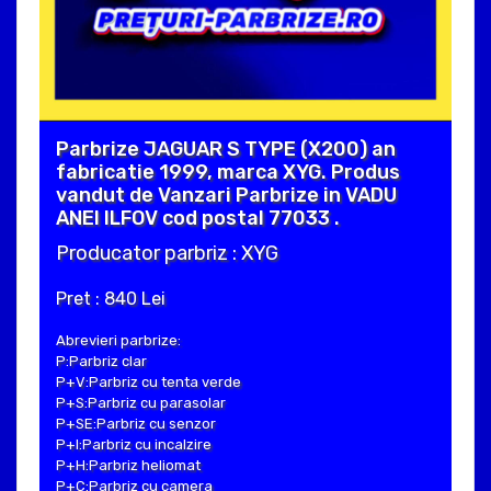
Parbrize JAGUAR S TYPE (X200) an
fabricatie 1999, marca XYG. Produs
vandut de Vanzari Parbrize in VADU
ANEI ILFOV cod postal 77033 .
Producator parbriz : XYG
Pret : 840 Lei
Abrevieri parbrize:
P:Parbriz clar
P+V:Parbriz cu tenta verde
P+S:Parbriz cu parasolar
P+SE:Parbriz cu senzor
P+I:Parbriz cu incalzire
P+H:Parbriz heliomat
P+C:Parbriz cu camera