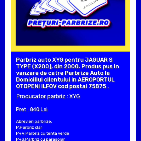
Parbriz auto XYG pentru JAGUAR S
TYPE (X200), din 2000. Produs pus in
vanzare de catre Parbrize Auto la
Domiciliul clientului in AEROPORTUL
OTOPENI ILFOV cod postal 75875 .
Producator parbriz : XYG
Pret : 840 Lei
Abrevieri parbrize:
P:Parbriz clar
P+V:Parbriz cu tenta verde
P+S:Parbriz cu parasolar