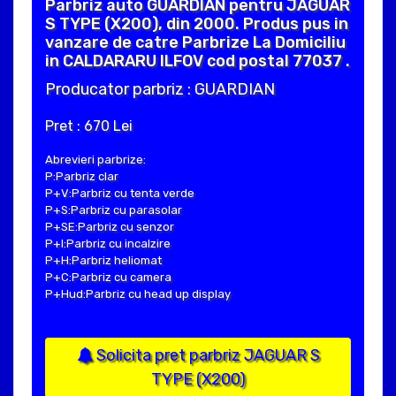
Parbriz auto GUARDIAN pentru JAGUAR
S TYPE (X200), din 2000. Produs pus in
vanzare de catre Parbrize La Domiciliu
in CALDARARU ILFOV cod postal 77037 .
Producator parbriz : GUARDIAN
Pret : 670 Lei
Abrevieri parbrize:
P:Parbriz clar
P+V:Parbriz cu tenta verde
P+S:Parbriz cu parasolar
P+SE:Parbriz cu senzor
P+I:Parbriz cu incalzire
P+H:Parbriz heliomat
P+C:Parbriz cu camera
P+Hud:Parbriz cu head up display
Solicita pret parbriz JAGUAR S
TYPE (X200)