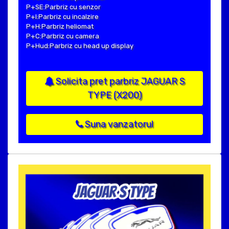
P+SE:Parbriz cu senzor
P+I:Parbriz cu incalzire
P+H:Parbriz heliomat
P+C:Parbriz cu camera
P+Hud:Parbriz cu head up display
Solicita pret parbriz JAGUAR S
TYPE (X200)
Suna vanzatorul