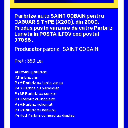
Parbrize auto SAINT GOBAIN pentru
JAGUAR S TYPE (X200), din 2000.
Produs pus in vanzare de catre Parbriz
Luneta in POSTA ILFOV cod postal
77038 .
Producator parbriz : SAINT GOBAIN
Pret : 350 Lei
Abrevieri parbrize:
P:Parbriz clar
P+V:Parbriz cu tenta verde
P+S:Parbriz cu parasolar
P+SE:Parbriz cu senzor
P+I:Parbriz cu incalzire
P+H:Parbriz heliomat
P+C:Parbriz cu camera
P+Hud:Parbriz cu head up display