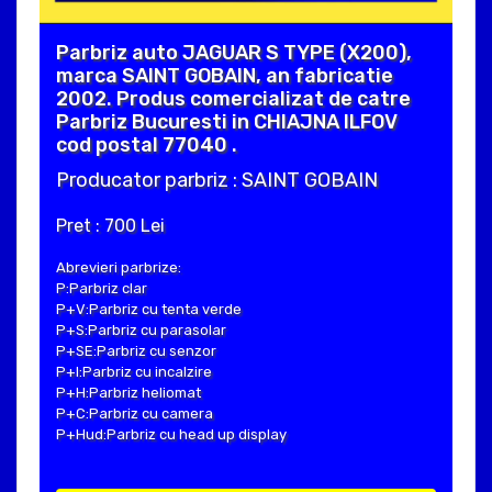
Parbriz auto JAGUAR S TYPE (X200),
marca SAINT GOBAIN, an fabricatie
2002. Produs comercializat de catre
Parbriz Bucuresti in CHIAJNA ILFOV
cod postal 77040 .
Producator parbriz : SAINT GOBAIN
Pret : 700 Lei
Abrevieri parbrize:
P:Parbriz clar
P+V:Parbriz cu tenta verde
P+S:Parbriz cu parasolar
P+SE:Parbriz cu senzor
P+I:Parbriz cu incalzire
P+H:Parbriz heliomat
P+C:Parbriz cu camera
P+Hud:Parbriz cu head up display