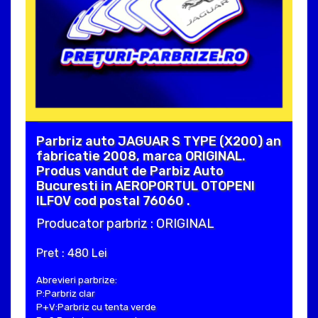
Parbriz auto JAGUAR S TYPE (X200) an
fabricatie 2008, marca ORIGINAL.
Produs vandut de Parbiz Auto
Bucuresti in AEROPORTUL OTOPENI
ILFOV cod postal 76060 .
Producator parbriz : ORIGINAL
Pret : 480 Lei
Abrevieri parbrize:
P:Parbriz clar
P+V:Parbriz cu tenta verde