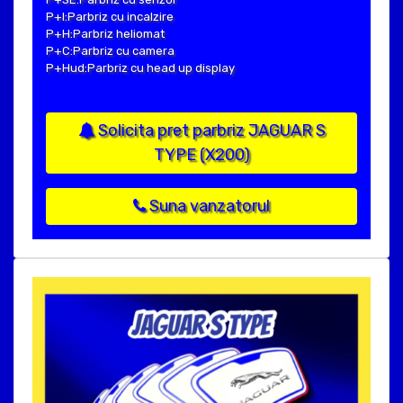
P+I:Parbriz cu incalzire
P+H:Parbriz heliomat
P+C:Parbriz cu camera
P+Hud:Parbriz cu head up display
Solicita pret parbriz JAGUAR S
TYPE (X200)
Suna vanzatorul