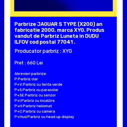
Parbrize JAGUAR S TYPE (X200) an
fabricatie 2000, marca XYG. Produs
vandut de Parbriz Luneta in DUDU
ILFOV cod postal 77041 .
Producator parbriz : XYG
Pret : 660 Lei
Abrevieri parbrize:
P:Parbriz clar
P+V:Parbriz cu tenta verde
P+S:Parbriz cu parasolar
P+SE:Parbriz cu senzor
P+I:Parbriz cu incalzire
P+H:Parbriz heliomat
P+C:Parbriz cu camera
P+Hud:Parbriz cu head up display