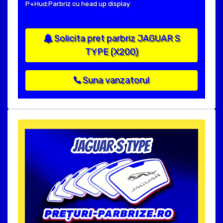
P+Hud:Parbriz cu head up display
Solicita pret parbriz JAGUAR S
TYPE (X200)
Suna vanzatorul