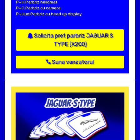
P+H:Parbriz heliomat
P+C:Parbriz cu camera
P+Hud:Parbriz cu head up display
Solicita pret parbriz JAGUAR S
TYPE (X200)
Suna vanzatorul