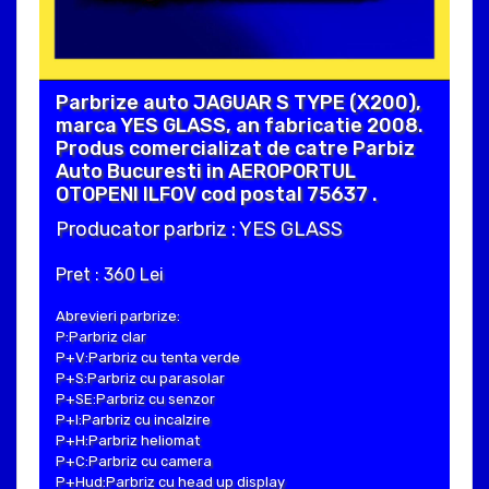
Parbrize auto JAGUAR S TYPE (X200),
marca YES GLASS, an fabricatie 2008.
Produs comercializat de catre Parbiz
Auto Bucuresti in AEROPORTUL
OTOPENI ILFOV cod postal 75637 .
Producator parbriz : YES GLASS
Pret : 360 Lei
Abrevieri parbrize:
P:Parbriz clar
P+V:Parbriz cu tenta verde
P+S:Parbriz cu parasolar
P+SE:Parbriz cu senzor
P+I:Parbriz cu incalzire
P+H:Parbriz heliomat
P+C:Parbriz cu camera
P+Hud:Parbriz cu head up display