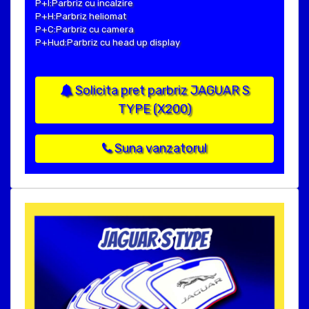
P+I:Parbriz cu incalzire
P+H:Parbriz heliomat
P+C:Parbriz cu camera
P+Hud:Parbriz cu head up display
Solicita pret parbriz JAGUAR S
TYPE (X200)
Suna vanzatorul