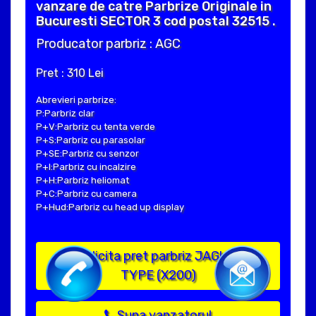
vanzare de catre Parbrize Originale in
Bucuresti SECTOR 3 cod postal 32515 .
Producator parbriz : AGC
Pret : 310 Lei
Abrevieri parbrize:
P:Parbriz clar
P+V:Parbriz cu tenta verde
P+S:Parbriz cu parasolar
P+SE:Parbriz cu senzor
P+I:Parbriz cu incalzire
P+H:Parbriz heliomat
P+C:Parbriz cu camera
P+Hud:Parbriz cu head up display
Solicita pret parbriz JAGUAR S
TYPE (X200)
Suna vanzatorul