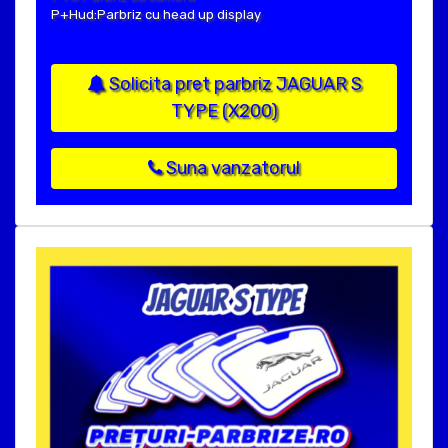
P+Hud:Parbriz cu head up display
Solicita pret parbriz JAGUAR S
TYPE (X200)
Suna vanzatorul