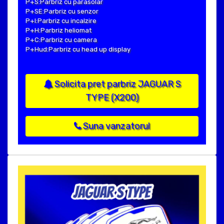
P+S:Parbriz cu parasolar
P+SE:Parbriz cu senzor
P+I:Parbriz cu incalzire
P+H:Parbriz heliomat
P+C:Parbriz cu camera
P+Hud:Parbriz cu head up display
Solicita pret parbriz JAGUAR S
TYPE (X200)
Suna vanzatorul