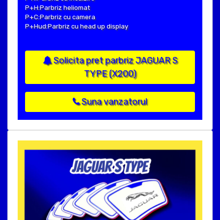
P+H:Parbriz heliomat
P+C:Parbriz cu camera
P+Hud:Parbriz cu head up display
Solicita pret parbriz JAGUAR S
TYPE (X200)
Suna vanzatorul