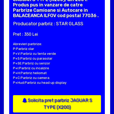
Produs pus in vanzare de catre
Parbrize Camioane si Autocare in
BALACEANCA ILFOV cod postal 77036 .
Producator parbriz : STAR GLASS
Pret : 350 Lei
Abrevieri parbrize:
P:Parbriz clar
P+V:Parbriz cu tenta verde
P+S:Parbriz cu parasolar
P+SE:Parbriz cu senzor
P+I:Parbriz cu incalzire
P+H:Parbriz heliomat
P+C:Parbriz cu camera
P+Hud:Parbriz cu head up display
Solicita pret parbriz JAGUAR S
TYPE (X200)