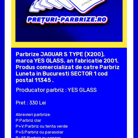
Parbrize JAGUAR S TYPE (X200),
marca YES GLASS, an fabricatie 2001.
Produs comercializat de catre Parbriz
Luneta in Bucuresti SECTOR 1 cod
postal 11345 .
Producator parbriz : YES GLASS
Pret : 330 Lei
Abrevieri parbrize:
P:Parbriz clar
P+V:Parbriz cu tenta verde
P+S:Parbriz cu parasolar
P+SE:Parbriz cu senzor