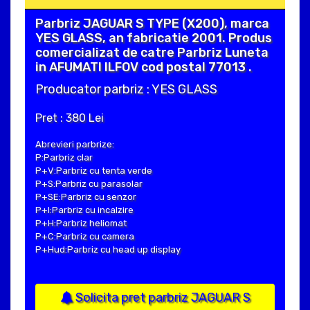
Parbriz JAGUAR S TYPE (X200), marca
YES GLASS, an fabricatie 2001. Produs
comercializat de catre Parbriz Luneta
in AFUMATI ILFOV cod postal 77013 .
Producator parbriz : YES GLASS
Pret : 380 Lei
Abrevieri parbrize:
P:Parbriz clar
P+V:Parbriz cu tenta verde
P+S:Parbriz cu parasolar
P+SE:Parbriz cu senzor
P+I:Parbriz cu incalzire
P+H:Parbriz heliomat
P+C:Parbriz cu camera
P+Hud:Parbriz cu head up display
Solicita pret parbriz JAGUAR S