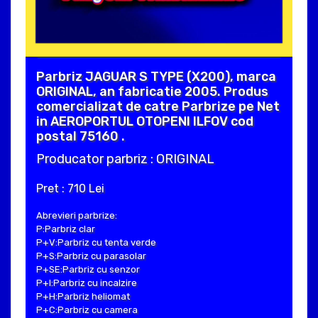
Parbriz JAGUAR S TYPE (X200), marca
ORIGINAL, an fabricatie 2005. Produs
comercializat de catre Parbrize pe Net
in AEROPORTUL OTOPENI ILFOV cod
postal 75160 .
Producator parbriz : ORIGINAL
Pret : 710 Lei
Abrevieri parbrize:
P:Parbriz clar
P+V:Parbriz cu tenta verde
P+S:Parbriz cu parasolar
P+SE:Parbriz cu senzor
P+I:Parbriz cu incalzire
P+H:Parbriz heliomat
P+C:Parbriz cu camera