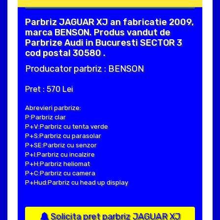
Parbriz JAGUAR XJ an fabricatie 2009,
marca BENSON. Produs vandut de
Parbrize Audi in Bucuresti SECTOR 3
cod postal 30580 .
Producator parbriz : BENSON
Pret : 570 Lei
Abrevieri parbrize:
P:Parbriz clar
P+V:Parbriz cu tenta verde
P+S:Parbriz cu parasolar
P+SE:Parbriz cu senzor
P+I:Parbriz cu incalzire
P+H:Parbriz heliomat
P+C:Parbriz cu camera
P+Hud:Parbriz cu head up display
Solicita pret parbriz JAGUAR XJ