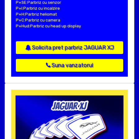
P+SE:Parbriz cu senzor
P+I:Parbriz cu incalzire
P+H:Parbriz heliomat
P+C:Parbriz cu camera
P+Hud:Parbriz cu head up display
Solicita pret parbriz JAGUAR XJ
Suna vanzatorul