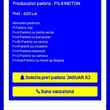
Producator parbriz : PILKINGTON
Pret : 620 Lei
Abrevieri parbrize:
P:Parbriz clar
P+V:Parbriz cu tenta verde
P+S:Parbriz cu parasolar
P+SE:Parbriz cu senzor
P+I:Parbriz cu incalzire
P+H:Parbriz heliomat
P+C:Parbriz cu camera
P+Hud:Parbriz cu head up display
Solicita pret parbriz JAGUAR XJ
Suna vanzatorul