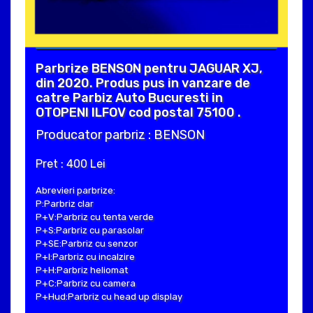
Parbrize BENSON pentru JAGUAR XJ,
din 2020. Produs pus in vanzare de
catre Parbiz Auto Bucuresti in
OTOPENI ILFOV cod postal 75100 .
Producator parbriz : BENSON
Pret : 400 Lei
Abrevieri parbrize:
P:Parbriz clar
P+V:Parbriz cu tenta verde
P+S:Parbriz cu parasolar
P+SE:Parbriz cu senzor
P+I:Parbriz cu incalzire
P+H:Parbriz heliomat
P+C:Parbriz cu camera
P+Hud:Parbriz cu head up display