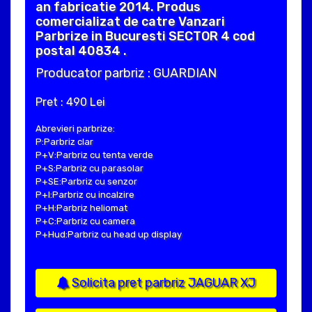
an fabricatie 2014. Produs
comercializat de catre Vanzari
Parbrize in Bucuresti SECTOR 4 cod
postal 40834 .
Producator parbriz : GUARDIAN
Pret : 490 Lei
Abrevieri parbrize:
P:Parbriz clar
P+V:Parbriz cu tenta verde
P+S:Parbriz cu parasolar
P+SE:Parbriz cu senzor
P+I:Parbriz cu incalzire
P+H:Parbriz heliomat
P+C:Parbriz cu camera
P+Hud:Parbriz cu head up display
Solicita pret parbriz JAGUAR XJ