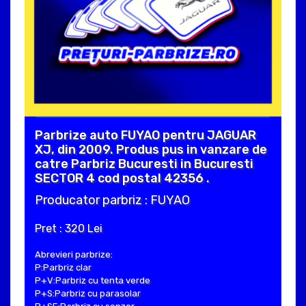
Parbrize auto FUYAO pentru JAGUAR
XJ, din 2009. Produs pus in vanzare de
catre Parbriz Bucuresti in Bucuresti
SECTOR 4 cod postal 42356 .
Producator parbriz : FUYAO
Pret : 320 Lei
Abrevieri parbrize:
P:Parbriz clar
P+V:Parbriz cu tenta verde
P+S:Parbriz cu parasolar