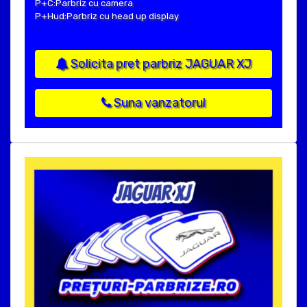
P+C:Parbriz cu camera
P+Hud:Parbriz cu head up display
Solicita pret parbriz JAGUAR XJ
Suna vanzatorul