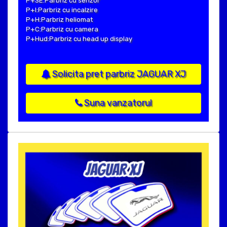
P+SE:Parbriz cu senzor
P+I:Parbriz cu incalzire
P+H:Parbriz heliomat
P+C:Parbriz cu camera
P+Hud:Parbriz cu head up display
Solicita pret parbriz JAGUAR XJ
Suna vanzatorul