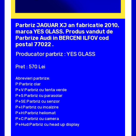
Parbriz JAGUAR XJ an fabricatie 2010,
marca YES GLASS. Produs vandut de
Parbrize Audi in BERCENI ILFOV cod
postal 77022 .
Producator parbriz : YES GLASS
Pret : 570 Lei
Abrevieri parbrize:
P:Parbriz clar
P+V:Parbriz cu tenta verde
P+S:Parbriz cu parasolar
P+SE:Parbriz cu senzor
P+I:Parbriz cu incalzire
P+H:Parbriz heliomat
P+C:Parbriz cu camera
P+Hud:Parbriz cu head up display