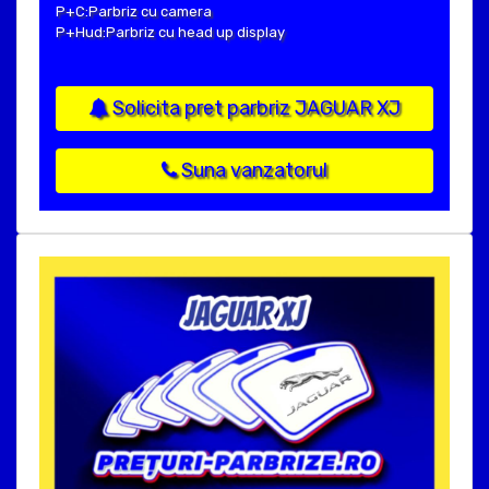
P+C:Parbriz cu camera
P+Hud:Parbriz cu head up display
Solicita pret parbriz JAGUAR XJ
Suna vanzatorul