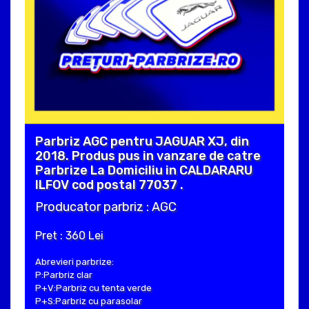
Parbriz AGC pentru JAGUAR XJ, din
2018. Produs pus in vanzare de catre
Parbrize La Domiciliu in CALDARARU
ILFOV cod postal 77037 .
Producator parbriz : AGC
Pret : 360 Lei
Abrevieri parbrize:
P:Parbriz clar
P+V:Parbriz cu tenta verde
P+S:Parbriz cu parasolar