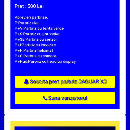
Pret : 300 Lei
Abrevieri parbrize:
P:Parbriz clar
P+V:Parbriz cu tenta verde
P+S:Parbriz cu parasolar
P+SE:Parbriz cu senzor
P+I:Parbriz cu incalzire
P+H:Parbriz heliomat
P+C:Parbriz cu camera
P+Hud:Parbriz cu head up display
Solicita pret parbriz JAGUAR XJ
Suna vanzatorul