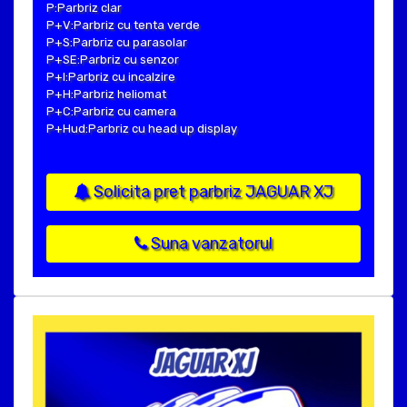
P:Parbriz clar
P+V:Parbriz cu tenta verde
P+S:Parbriz cu parasolar
P+SE:Parbriz cu senzor
P+I:Parbriz cu incalzire
P+H:Parbriz heliomat
P+C:Parbriz cu camera
P+Hud:Parbriz cu head up display
Solicita pret parbriz JAGUAR XJ
Suna vanzatorul