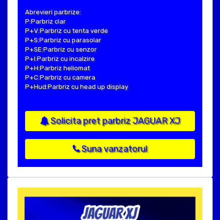
Abrevieri parbrize:
P:Parbriz clar
P+V:Parbriz cu tenta verde
P+S:Parbriz cu parasolar
P+SE:Parbriz cu senzor
P+I:Parbriz cu incalzire
P+H:Parbriz heliomat
P+C:Parbriz cu camera
P+Hud:Parbriz cu head up display
Solicita pret parbriz JAGUAR XJ
Suna vanzatorul