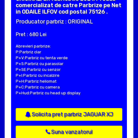
comercializat de catre Parbrize pe Net
in ODAILE ILFOV cod postal 75126 .
Producator parbriz : ORIGINAL
Pret : 680 Lei
Abrevieri parbrize:
P:Parbriz clar
P+V:Parbriz cu tenta verde
P+S:Parbriz cu parasolar
P+SE:Parbriz cu senzor
P+I:Parbriz cu incalzire
P+H:Parbriz heliomat
P+C:Parbriz cu camera
P+Hud:Parbriz cu head up display
Solicita pret parbriz JAGUAR XJ
Suna vanzatorul