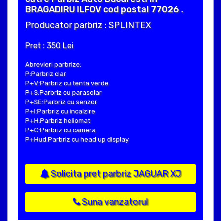
BRAGADIRU ILFOV cod postal 77026 .
Producator parbriz : SPLINTEX
Pret : 350 Lei
Abrevieri parbrize:
P:Parbriz clar
P+V:Parbriz cu tenta verde
P+S:Parbriz cu parasolar
P+SE:Parbriz cu senzor
P+I:Parbriz cu incalzire
P+H:Parbriz heliomat
P+C:Parbriz cu camera
P+Hud:Parbriz cu head up display
Solicita pret parbriz JAGUAR XJ
Suna vanzatorul