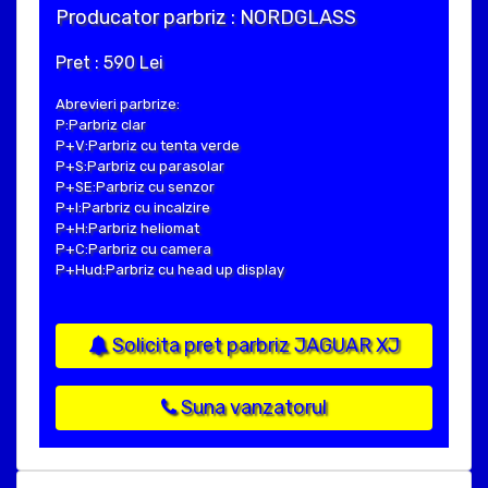
Producator parbriz : NORDGLASS
Pret : 590 Lei
Abrevieri parbrize:
P:Parbriz clar
P+V:Parbriz cu tenta verde
P+S:Parbriz cu parasolar
P+SE:Parbriz cu senzor
P+I:Parbriz cu incalzire
P+H:Parbriz heliomat
P+C:Parbriz cu camera
P+Hud:Parbriz cu head up display
Solicita pret parbriz JAGUAR XJ
Suna vanzatorul