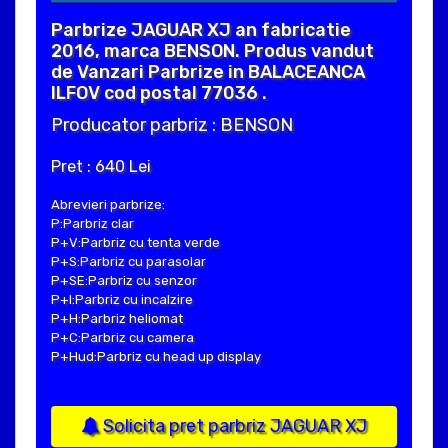
Parbrize JAGUAR XJ an fabricatie
2016, marca BENSON. Produs vandut
de Vanzari Parbrize in BALACEANCA
ILFOV cod postal 77036 .
Producator parbriz : BENSON
Pret : 640 Lei
Abrevieri parbrize:
P:Parbriz clar
P+V:Parbriz cu tenta verde
P+S:Parbriz cu parasolar
P+SE:Parbriz cu senzor
P+I:Parbriz cu incalzire
P+H:Parbriz heliomat
P+C:Parbriz cu camera
P+Hud:Parbriz cu head up display
Solicita pret parbriz JAGUAR XJ