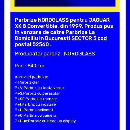
Parbrize NORDGLASS pentru JAGUAR
XK 8 Convertible, din 1999. Produs pus
in vanzare de catre Parbrize La
Domiciliu in Bucuresti SECTOR 5 cod
postal 52560 .
Producator parbriz : NORDGLASS
Pret : 840 Lei
Abrevieri parbrize:
P:Parbriz clar
P+V:Parbriz cu tenta verde
P+S:Parbriz cu parasolar
P+SE:Parbriz cu senzor
P+I:Parbriz cu incalzire
P+H:Parbriz heliomat
P+C:Parbriz cu camera
P+Hud:Parbriz cu head up display