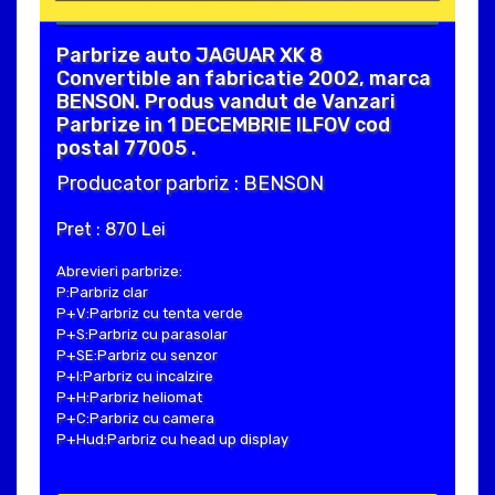
Parbrize auto JAGUAR XK 8
Convertible an fabricatie 2002, marca
BENSON. Produs vandut de Vanzari
Parbrize in 1 DECEMBRIE ILFOV cod
postal 77005 .
Producator parbriz : BENSON
Pret : 870 Lei
Abrevieri parbrize:
P:Parbriz clar
P+V:Parbriz cu tenta verde
P+S:Parbriz cu parasolar
P+SE:Parbriz cu senzor
P+I:Parbriz cu incalzire
P+H:Parbriz heliomat
P+C:Parbriz cu camera
P+Hud:Parbriz cu head up display