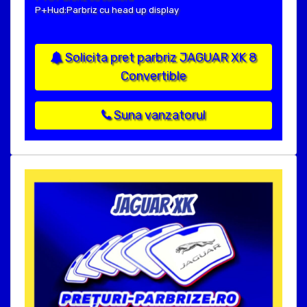
P+Hud:Parbriz cu head up display
Solicita pret parbriz JAGUAR XK 8
Convertible
Suna vanzatorul