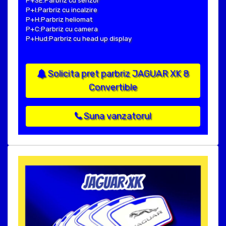
P+SE:Parbriz cu senzor
P+I:Parbriz cu incalzire
P+H:Parbriz heliomat
P+C:Parbriz cu camera
P+Hud:Parbriz cu head up display
Solicita pret parbriz JAGUAR XK 8
Convertible
Suna vanzatorul