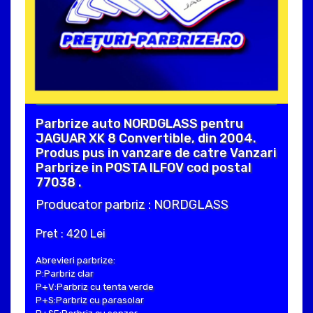
Parbrize auto NORDGLASS pentru
JAGUAR XK 8 Convertible, din 2004.
Produs pus in vanzare de catre Vanzari
Parbrize in POSTA ILFOV cod postal
77038 .
Producator parbriz : NORDGLASS
Pret : 420 Lei
Abrevieri parbrize:
P:Parbriz clar
P+V:Parbriz cu tenta verde
P+S:Parbriz cu parasolar