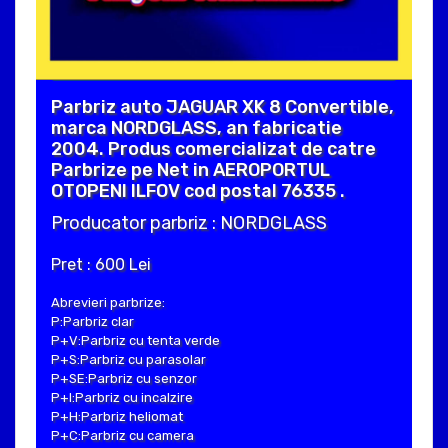
Parbriz auto JAGUAR XK 8 Convertible,
marca NORDGLASS, an fabricatie
2004. Produs comercializat de catre
Parbrize pe Net in AEROPORTUL
OTOPENI ILFOV cod postal 76335 .
Producator parbriz : NORDGLASS
Pret : 600 Lei
Abrevieri parbrize:
P:Parbriz clar
P+V:Parbriz cu tenta verde
P+S:Parbriz cu parasolar
P+SE:Parbriz cu senzor
P+I:Parbriz cu incalzire
P+H:Parbriz heliomat
P+C:Parbriz cu camera