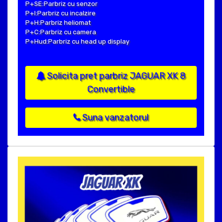
P+SE:Parbriz cu senzor
P+I:Parbriz cu incalzire
P+H:Parbriz heliomat
P+C:Parbriz cu camera
P+Hud:Parbriz cu head up display
Solicita pret parbriz JAGUAR XK 8
Convertible
Suna vanzatorul