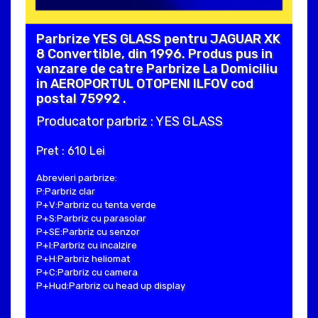
Parbrize YES GLASS pentru JAGUAR XK
8 Convertible, din 1996. Produs pus in
vanzare de catre Parbrize La Domiciliu
in AEROPORTUL OTOPENI ILFOV cod
postal 75992 .
Producator parbriz : YES GLASS
Pret : 610 Lei
Abrevieri parbrize:
P:Parbriz clar
P+V:Parbriz cu tenta verde
P+S:Parbriz cu parasolar
P+SE:Parbriz cu senzor
P+I:Parbriz cu incalzire
P+H:Parbriz heliomat
P+C:Parbriz cu camera
P+Hud:Parbriz cu head up display