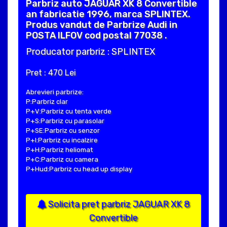
Parbriz auto JAGUAR XK 8 Convertible
an fabricatie 1996, marca SPLINTEX.
Produs vandut de Parbrize Audi in
POSTA ILFOV cod postal 77038 .
Producator parbriz : SPLINTEX
Pret : 470 Lei
Abrevieri parbrize:
P:Parbriz clar
P+V:Parbriz cu tenta verde
P+S:Parbriz cu parasolar
P+SE:Parbriz cu senzor
P+I:Parbriz cu incalzire
P+H:Parbriz heliomat
P+C:Parbriz cu camera
P+Hud:Parbriz cu head up display
Solicita pret parbriz JAGUAR XK 8
Convertible