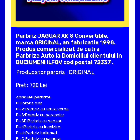
Parbriz JAGUAR XK 8 Convertible,
marca ORIGINAL, an fabricatie 1998.
Produs comercializat de catre
Parbrize Auto la Domiciliul clientului in
BUCIUMENI ILFOV cod postal 72337 .
Producator parbriz : ORIGINAL
Pret : 720 Lei
Abrevieri parbrize:
P:Parbriz clar
P+V:Parbriz cu tenta verde
P+S:Parbriz cu parasolar
P+SE:Parbriz cu senzor
P+I:Parbriz cu incalzire
P+H:Parbriz heliomat
P+C:Parbriz cu camera