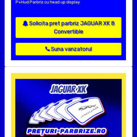
P+Hud:Parbriz cu head up display
Solicita pret parbriz JAGUAR XK 8
Convertible
Suna vanzatorul