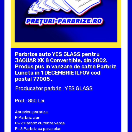
Parbrize auto YES GLASS pentru
JAGUAR XK 8 Convertible, din 2002.
Produs pus in vanzare de catre Parbriz
Luneta in 1 DECEMBRIE ILFOV cod
postal 77005 .
Producator parbriz : YES GLASS
Pret : 850 Lei
Abrevieri parbrize:
P:Parbriz clar
P+V:Parbriz cu tenta verde
P+S:Parbriz cu parasolar