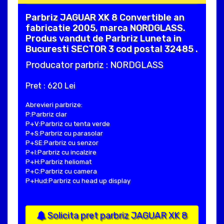
Parbriz JAGUAR XK 8 Convertible an
fabricatie 2005, marca NORDGLASS.
Produs vandut de Parbriz Luneta in
Bucuresti SECTOR 3 cod postal 32485 .
Producator parbriz : NORDGLASS
Pret : 620 Lei
Abrevieri parbrize:
P:Parbriz clar
P+V:Parbriz cu tenta verde
P+S:Parbriz cu parasolar
P+SE:Parbriz cu senzor
P+I:Parbriz cu incalzire
P+H:Parbriz heliomat
P+C:Parbriz cu camera
P+Hud:Parbriz cu head up display
Solicita pret parbriz JAGUAR XK 8