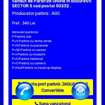
vandut de Parbrize Online in Bucuresti
SECTOR 5 cod postal 50232 .
Producator parbriz : AGC
Pret : 340 Lei
Abrevieri parbrize:
P:Parbriz clar
P+V:Parbriz cu tenta verde
P+S:Parbriz cu parasolar
P+SE:Parbriz cu senzor
P+I:Parbriz cu incalzire
P+H:Parbriz heliomat
P+C:Parbriz cu camera
P+Hud:Parbriz cu head up display
Solicita pret parbriz JAGUAR XK 8
Convertible
Suna vanzatorul