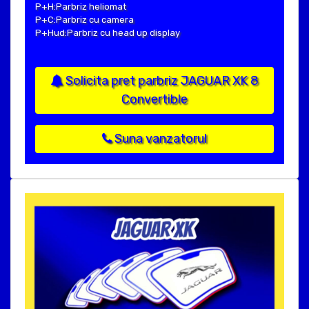
P+H:Parbriz heliomat
P+C:Parbriz cu camera
P+Hud:Parbriz cu head up display
Solicita pret parbriz JAGUAR XK 8
Convertible
Suna vanzatorul