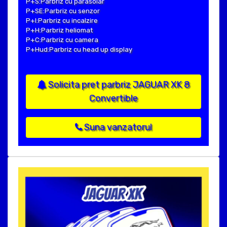
P+S:Parbriz cu parasolar
P+SE:Parbriz cu senzor
P+I:Parbriz cu incalzire
P+H:Parbriz heliomat
P+C:Parbriz cu camera
P+Hud:Parbriz cu head up display
Solicita pret parbriz JAGUAR XK 8
Convertible
Suna vanzatorul