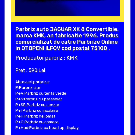
Parbriz auto JAGUAR XK 8 Convertible,
marca KMK, an fabricatie 1996. Produs
comercializat de catre Parbrize Online
in OTOPENI ILFOV cod postal 75100 .
Producator parbriz : KMK
Pret : 590 Lei
Abrevieri parbrize:
P:Parbriz clar
P+V:Parbriz cu tenta verde
P+S:Parbriz cu parasolar
P+SE:Parbriz cu senzor
P+I:Parbriz cu incalzire
P+H:Parbriz heliomat
P+C:Parbriz cu camera
P+Hud:Parbriz cu head up display