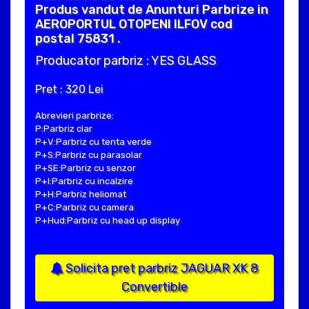
Produs vandut de Anunturi Parbrize in
AEROPORTUL OTOPENI ILFOV cod
postal 75831 .
Producator parbriz : YES GLASS
Pret : 320 Lei
Abrevieri parbrize:
P:Parbriz clar
P+V:Parbriz cu tenta verde
P+S:Parbriz cu parasolar
P+SE:Parbriz cu senzor
P+I:Parbriz cu incalzire
P+H:Parbriz heliomat
P+C:Parbriz cu camera
P+Hud:Parbriz cu head up display
Solicita pret parbriz JAGUAR XK 8
Convertible