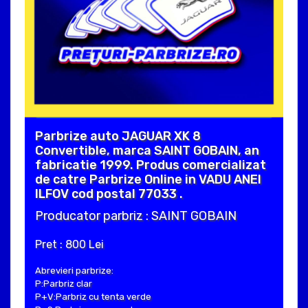
Parbrize auto JAGUAR XK 8
Convertible, marca SAINT GOBAIN, an
fabricatie 1999. Produs comercializat
de catre Parbrize Online in VADU ANEI
ILFOV cod postal 77033 .
Producator parbriz : SAINT GOBAIN
Pret : 800 Lei
Abrevieri parbrize:
P:Parbriz clar
P+V:Parbriz cu tenta verde