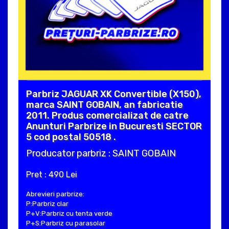
Parbriz JAGUAR XK Convertible (X150),
marca SAINT GOBAIN, an fabricatie
2011. Produs comercializat de catre
Anunturi Parbrize in Bucuresti SECTOR
5 cod postal 50518 .
Producator parbriz : SAINT GOBAIN
Pret : 490 Lei
Abrevieri parbrize:
P:Parbriz clar
P+V:Parbriz cu tenta verde
P+S:Parbriz cu parasolar