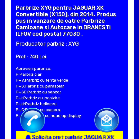
Parbrize XYG pentru JAGUAR XK
Convertible (X150), din 2014. Produs
pus in vanzare de catre Parbrize
Camioane si Autocare in BRANESTI
ILFOV cod postal 77030 .
Producator parbriz : XYG
Pret : 740 Lei
Abrevieri parbrize:
P:Parbriz clar
P+V:Parbriz cu tenta verde
P+S:Parbriz cu parasolar
P+SE:Parbriz cu senzor
P+I:Parbriz cu incalzire
P+H:Parbriz heliomat
P+C:Parbriz cu camera
P+Hud:Parbriz cu head up display
Solicita pret parbriz JAGUAR XK