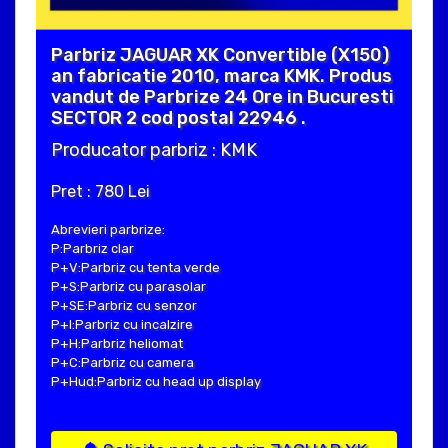
Parbriz JAGUAR XK Convertible (X150)
an fabricatie 2010, marca KMK. Produs
vandut de Parbrize 24 Ore in Bucuresti
SECTOR 2 cod postal 22946 .
Producator parbriz : KMK
Pret : 780 Lei
Abrevieri parbrize:
P:Parbriz clar
P+V:Parbriz cu tenta verde
P+S:Parbriz cu parasolar
P+SE:Parbriz cu senzor
P+I:Parbriz cu incalzire
P+H:Parbriz heliomat
P+C:Parbriz cu camera
P+Hud:Parbriz cu head up display