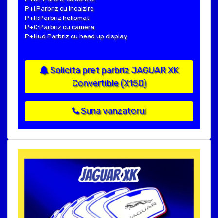
P+I:Parbriz cu incalzire
P+H:Parbriz heliomat
P+C:Parbriz cu camera
P+Hud:Parbriz cu head up display
Solicita pret parbriz JAGUAR XK
Convertible (X150)
Suna vanzatorul