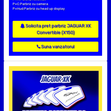
P+C:Parbriz cu camera
P+Hud:Parbriz cu head up display
Solicita pret parbriz JAGUAR XK
Convertible (X150)
Suna vanzatorul