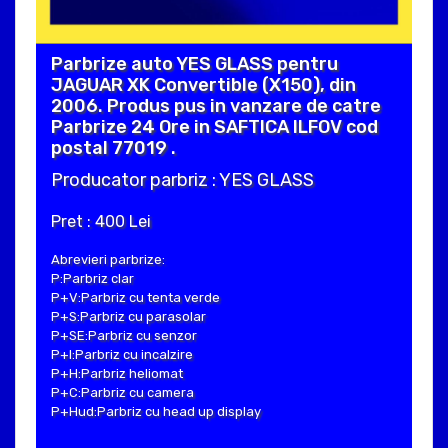
Parbrize auto YES GLASS pentru
JAGUAR XK Convertible (X150), din
2006. Produs pus in vanzare de catre
Parbrize 24 Ore in SAFTICA ILFOV cod
postal 77019 .
Producator parbriz : YES GLASS
Pret : 400 Lei
Abrevieri parbrize:
P:Parbriz clar
P+V:Parbriz cu tenta verde
P+S:Parbriz cu parasolar
P+SE:Parbriz cu senzor
P+I:Parbriz cu incalzire
P+H:Parbriz heliomat
P+C:Parbriz cu camera
P+Hud:Parbriz cu head up display