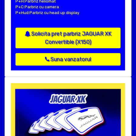
P+H:Parbriz heliomat
P+C:Parbriz cu camera
P+Hud:Parbriz cu head up display
Solicita pret parbriz JAGUAR XK
Convertible (X150)
Suna vanzatorul