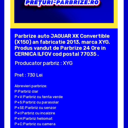
Parbrize auto JAGUAR XK Convertible
(X150) an fabricatie 2013, marca XYG.
Produs vandut de Parbrize 24 Ore in
CERNICA ILFOV cod postal 77035 .
Producator parbriz : XYG
Pret : 730 Lei
Abrevieri parbrize:
P:Parbriz clar
P+V:Parbriz cu tenta verde
P+S:Parbriz cu parasolar
P+SE:Parbriz cu senzor
P+I:Parbriz cu incalzire
P+H:Parbriz heliomat
P+C:Parbriz cu camera