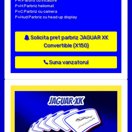
P+I:Parbriz cu incalzire
P+H:Parbriz heliomat
P+C:Parbriz cu camera
P+Hud:Parbriz cu head up display
Solicita pret parbriz JAGUAR XK
Convertible (X150)
Suna vanzatorul