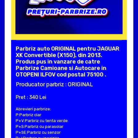
Parbriz auto ORIGINAL pentru JAGUAR
XK Convertible (X150), din 2013.
Produs pus in vanzare de catre
Parbrize Camioane si Autocare in
OTOPENI ILFOV cod postal 75100 .
Producator parbriz : ORIGINAL
Pret : 340 Lei
Abrevieri parbrize:
P:Parbriz clar
P+V:Parbriz cu tenta verde
P+S:Parbriz cu parasolar
P+SE:Parbriz cu senzor