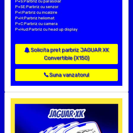
P+S:Parbriz cu parasolar
P+SE:Parbriz cu senzor
P+I:Parbriz cu incalzire
P+H:Parbriz heliomat
P+C:Parbriz cu camera
P+Hud:Parbriz cu head up display
Solicita pret parbriz JAGUAR XK
Convertible (X150)
Suna vanzatorul