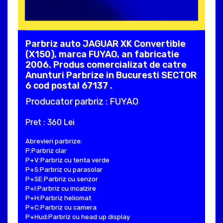
Parbriz auto JAGUAR XK Convertible
(X150), marca FUYAO, an fabricatie
2006. Produs comercializat de catre
Anunturi Parbrize in Bucuresti SECTOR
6 cod postal 67137 .
Producator parbriz : FUYAO
Pret : 360 Lei
Abrevieri parbrize:
P:Parbriz clar
P+V:Parbriz cu tenta verde
P+S:Parbriz cu parasolar
P+SE:Parbriz cu senzor
P+I:Parbriz cu incalzire
P+H:Parbriz heliomat
P+C:Parbriz cu camera
P+Hud:Parbriz cu head up display