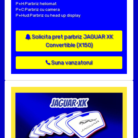
P+H:Parbriz heliomat
P+C:Parbriz cu camera
P+Hud:Parbriz cu head up display
Solicita pret parbriz JAGUAR XK
Convertible (X150)
Suna vanzatorul