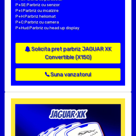
P+SE:Parbriz cu senzor
P+I:Parbriz cu incalzire
P+H:Parbriz heliomat
P+C:Parbriz cu camera
P+Hud:Parbriz cu head up display
Solicita pret parbriz JAGUAR XK
Convertible (X150)
Suna vanzatorul