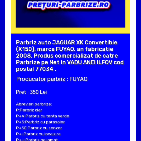
Parbriz auto JAGUAR XK Convertible
(X150), marca FUYAO, an fabricatie
2008. Produs comercializat de catre
Parbrize pe Net in VADU ANEI ILFOV cod
postal 77034 .
Producator parbriz : FUYAO
Pret : 350 Lei
Abrevieri parbrize:
P:Parbriz clar
P+V:Parbriz cu tenta verde
P+S:Parbriz cu parasolar
P+SE:Parbriz cu senzor
P+I:Parbriz cu incalzire
P+H:Parbriz heliomat