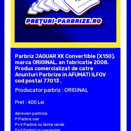
Parbriz JAGUAR XK Convertible (X150),
marca ORIGINAL, an fabricatie 2008.
Produs comercializat de catre
Anunturi Parbrize in AFUMATI ILFOV
cod postal 77013 .
Producator parbriz : ORIGINAL
Pret : 400 Lei
Abrevieri parbrize:
P:Parbriz clar
P+V:Parbriz cu tenta verde
P+S:Parbriz cu parasolar