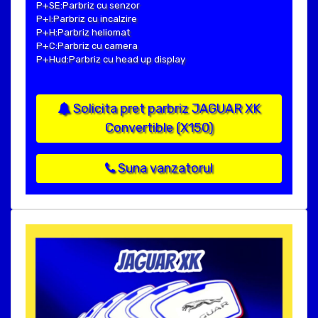
P+SE:Parbriz cu senzor
P+I:Parbriz cu incalzire
P+H:Parbriz heliomat
P+C:Parbriz cu camera
P+Hud:Parbriz cu head up display
Solicita pret parbriz JAGUAR XK
Convertible (X150)
Suna vanzatorul