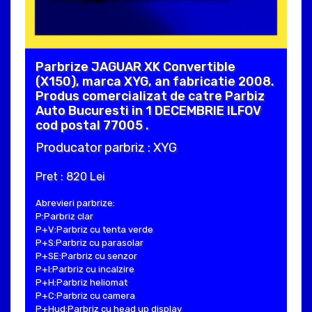
Parbrize JAGUAR XK Convertible
(X150), marca XYG, an fabricatie 2008.
Produs comercializat de catre Parbiz
Auto Bucuresti in 1 DECEMBRIE ILFOV
cod postal 77005 .
Producator parbriz : XYG
Pret : 820 Lei
Abrevieri parbrize:
P:Parbriz clar
P+V:Parbriz cu tenta verde
P+S:Parbriz cu parasolar
P+SE:Parbriz cu senzor
P+I:Parbriz cu incalzire
P+H:Parbriz heliomat
P+C:Parbriz cu camera
P+Hud:Parbriz cu head up display