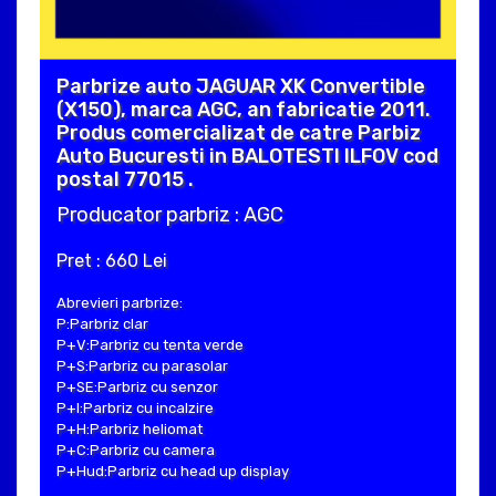
Parbrize auto JAGUAR XK Convertible
(X150), marca AGC, an fabricatie 2011.
Produs comercializat de catre Parbiz
Auto Bucuresti in BALOTESTI ILFOV cod
postal 77015 .
Producator parbriz : AGC
Pret : 660 Lei
Abrevieri parbrize:
P:Parbriz clar
P+V:Parbriz cu tenta verde
P+S:Parbriz cu parasolar
P+SE:Parbriz cu senzor
P+I:Parbriz cu incalzire
P+H:Parbriz heliomat
P+C:Parbriz cu camera
P+Hud:Parbriz cu head up display