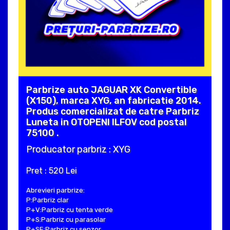
Parbrize auto JAGUAR XK Convertible
(X150), marca XYG, an fabricatie 2014.
Produs comercializat de catre Parbriz
Luneta in OTOPENI ILFOV cod postal
75100 .
Producator parbriz : XYG
Pret : 520 Lei
Abrevieri parbrize:
P:Parbriz clar
P+V:Parbriz cu tenta verde
P+S:Parbriz cu parasolar
P+SE:Parbriz cu senzor