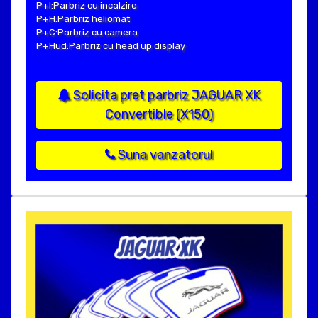
P+I:Parbriz cu incalzire
P+H:Parbriz heliomat
P+C:Parbriz cu camera
P+Hud:Parbriz cu head up display
Solicita pret parbriz JAGUAR XK
Convertible (X150)
Suna vanzatorul