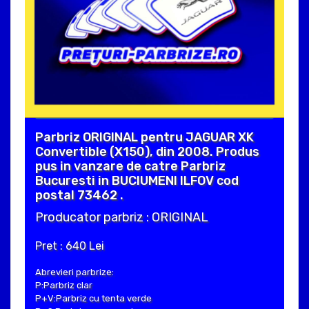
Parbriz ORIGINAL pentru JAGUAR XK
Convertible (X150), din 2008. Produs
pus in vanzare de catre Parbriz
Bucuresti in BUCIUMENI ILFOV cod
postal 73462 .
Producator parbriz : ORIGINAL
Pret : 640 Lei
Abrevieri parbrize:
P:Parbriz clar
P+V:Parbriz cu tenta verde