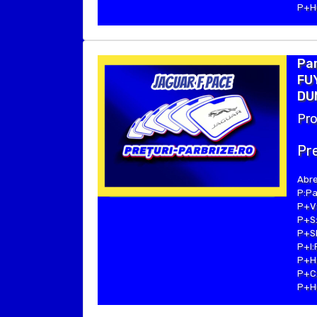
P+Hu
Pa
FUY
DU
Pro
Pre
Abre
P:Pa
P+V:
P+S:
P+SE
P+I:
P+H:
P+C:
P+Hu