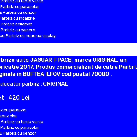
Parbriz cu tenta verde
Parbriz cu parasolar
:Parbriz cu senzor
Parbriz cu incalzire
Parbriz heliomat
Parbriz cu camera
d:Parbriz cu head up display
rbrize auto JAGUAR F PACE, marca ORIGINAL, an
ricatie 2017. Produs comercializat de catre Parbri
ginale in BUFTEA ILFOV cod postal 70000 .
ducator parbriz : ORIGINAL
t : 420 Lei
vieri parbrize:
rbriz clar
Parbriz cu tenta verde
Parbriz cu parasolar
:Parbriz cu senzor