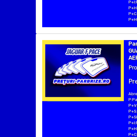
P+I:
P+H:
P+C:
P+Hu
Par
GUA
AE
Pro
Pre
Abre
P:Pa
P+V:
P+S:
P+SE
P+I:
P+H:
P+C: