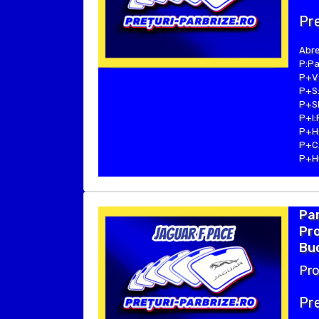
Pre
Abre
P:Pa
P+V:
P+S:
P+SE
P+I:
P+H:
P+C:
P+Hu
Pa
Pro
Buc
Pro
Pre