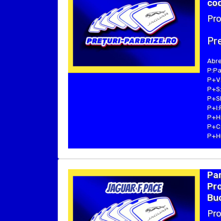
cod
Pro
Pre
Abre
P:Pa
P+V:
P+S:
P+SE
P+I:
P+H:
P+C:
P+Hu
Par
Pro
Bu
Pro