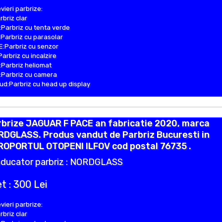
vieri parbrize:
rbriz clar
Parbriz cu tenta verde
Parbriz cu parasolar
:Parbriz cu senzor
Parbriz cu incalzire
Parbriz heliomat
Parbriz cu camera
d:Parbriz cu head up display
rbrize JAGUAR F PACE an fabricatie 2020, marca
RDGLASS. Produs vandut de Parbriz Bucuresti in
ROPORTUL OTOPENI ILFOV cod postal 76735 .
ducator parbriz : NORDGLASS
t : 300 Lei
vieri parbrize:
rbriz clar