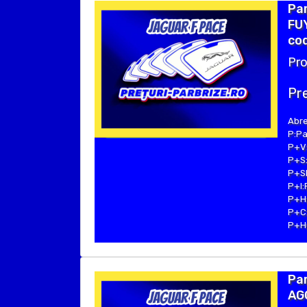
Par
FUY
cod
Pro
Pre
Abre
P:Pa
P+V:
P+S:
P+SE
P+I:
P+H:
P+C:
P+Hu
Par
AGC