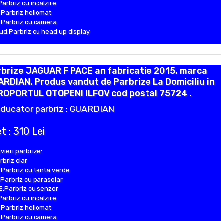
Parbriz cu incalzire
Parbriz heliomat
Parbriz cu camera
d:Parbriz cu head up display
brize JAGUAR F PACE an fabricatie 2015, marca
RDIAN. Produs vandut de Parbrize La Domiciliu in
ROPORTUL OTOPENI ILFOV cod postal 75724 .
ducator parbriz : GUARDIAN
t : 310 Lei
vieri parbrize:
rbriz clar
Parbriz cu tenta verde
Parbriz cu parasolar
:Parbriz cu senzor
Parbriz cu incalzire
Parbriz heliomat
Parbriz cu camera