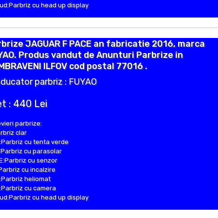
d:Parbriz cu head up display
rbrize JAGUAR F PACE an fabricatie 2016, marca
AO. Produs vandut de Anunturi Parbrize in
MBRAVENI ILFOV cod postal 77016 .
ducator parbriz : FUYAO
t : 440 Lei
vieri parbrize:
rbriz clar
Parbriz cu tenta verde
Parbriz cu parasolar
:Parbriz cu senzor
Parbriz cu incalzire
Parbriz heliomat
Parbriz cu camera
d:Parbriz cu head up display