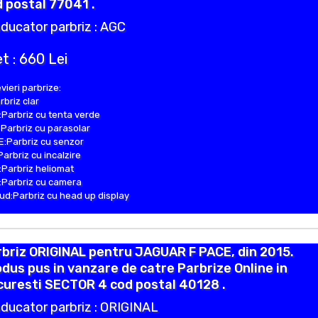
 postal 77041 .
ducator parbriz : AGC
t : 660 Lei
vieri parbrize:
rbriz clar
Parbriz cu tenta verde
Parbriz cu parasolar
:Parbriz cu senzor
Parbriz cu incalzire
Parbriz heliomat
Parbriz cu camera
d:Parbriz cu head up display
briz ORIGINAL pentru JAGUAR F PACE, din 2015.
dus pus in vanzare de catre Parbrize Online in
curesti SECTOR 4 cod postal 40128 .
ducator parbriz : ORIGINAL