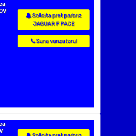
ca
FOV
Solicita pret parbriz
JAGUAR F PACE
Suna vanzatorul
ca
OV
Solicita pret parbriz