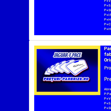
P+V:
P+S:
P+SE
P+I:
P+H:
P+C:
P+Hu
Pa
fab
Ori
Pro
Pre
Abre
P:Pa
P+V:
P+S:
P+SE