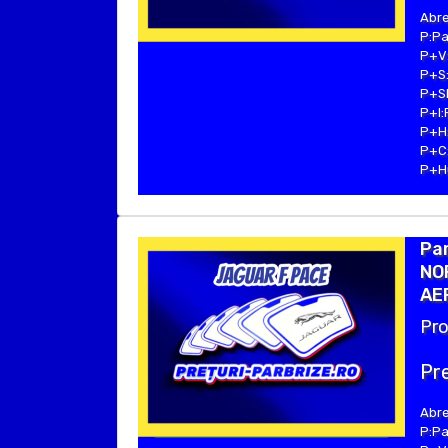
Abre
P:Pa
P+V:
P+S:
P+SE
P+I:
P+H:
P+C:
P+Hu
Pa
NO
AE
Pro
Pre
Abre
P:Pa