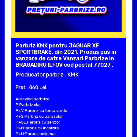
Parbriz KMK pentru JAGUAR XF
SPORTBRAKE, din 2021. Produs pus in
vanzare de catre Vanzari Parbrize in
BRAGADIRU ILFOV cod postal 77027 .
Producator parbriz : KMK
Pret : 860 Lei
Abrevieri parbrize:
P:Parbriz clar
P+V:Parbriz cu tenta verde
P+S:Parbriz cu parasolar
P+SE:Parbriz cu senzor
P+I:Parbriz cu incalzire
P+H:Parbriz heliomat