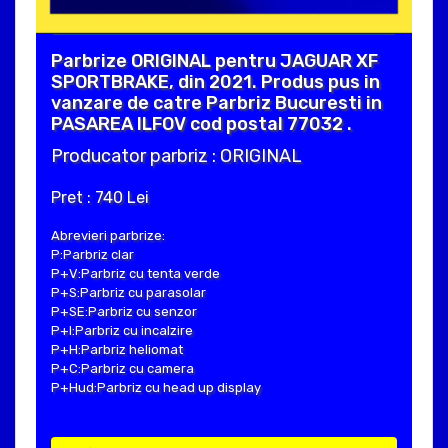
Parbrize ORIGINAL pentru JAGUAR XF
SPORTBRAKE, din 2021. Produs pus in
vanzare de catre Parbriz Bucuresti in
PASAREA ILFOV cod postal 77032 .
Producator parbriz : ORIGINAL
Pret : 740 Lei
Abrevieri parbrize:
P:Parbriz clar
P+V:Parbriz cu tenta verde
P+S:Parbriz cu parasolar
P+SE:Parbriz cu senzor
P+I:Parbriz cu incalzire
P+H:Parbriz heliomat
P+C:Parbriz cu camera
P+Hud:Parbriz cu head up display