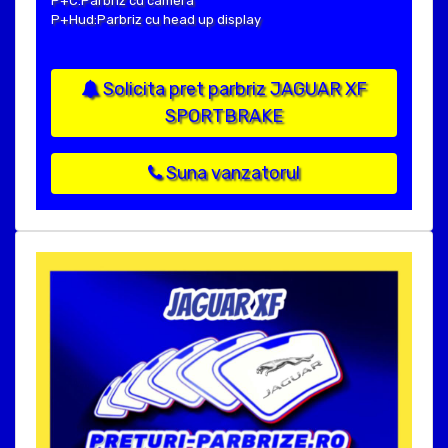
P+C:Parbriz cu camera
P+Hud:Parbriz cu head up display
Solicita pret parbriz JAGUAR XF
SPORTBRAKE
Suna vanzatorul