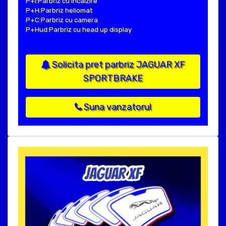
P+I:Parbriz cu incalzire
P+H:Parbriz heliomat
P+C:Parbriz cu camera
P+Hud:Parbriz cu head up display
Solicita pret parbriz JAGUAR XF
SPORTBRAKE
Suna vanzatorul