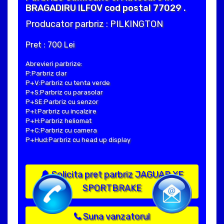
BRAGADIRU ILFOV cod postal 77029 .
Producator parbriz : PILKINGTON
Pret : 700 Lei
Abrevieri parbrize:
P:Parbriz clar
P+V:Parbriz cu tenta verde
P+S:Parbriz cu parasolar
P+SE:Parbriz cu senzor
P+I:Parbriz cu incalzire
P+H:Parbriz heliomat
P+C:Parbriz cu camera
P+Hud:Parbriz cu head up display
Solicita pret parbriz JAGUAR XF
SPORTBRAKE
Suna vanzatorul