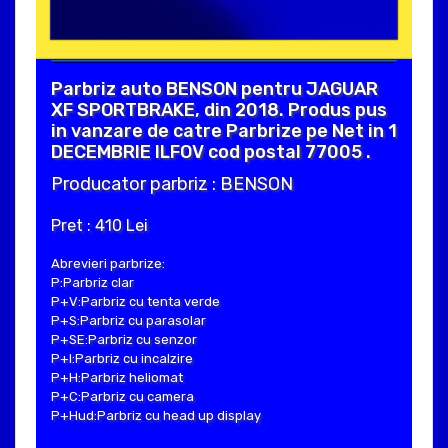
Parbriz auto BENSON pentru JAGUAR
XF SPORTBRAKE, din 2018. Produs pus
in vanzare de catre Parbrize pe Net in 1
DECEMBRIE ILFOV cod postal 77005 .
Producator parbriz : BENSON
Pret : 410 Lei
Abrevieri parbrize:
P:Parbriz clar
P+V:Parbriz cu tenta verde
P+S:Parbriz cu parasolar
P+SE:Parbriz cu senzor
P+I:Parbriz cu incalzire
P+H:Parbriz heliomat
P+C:Parbriz cu camera
P+Hud:Parbriz cu head up display