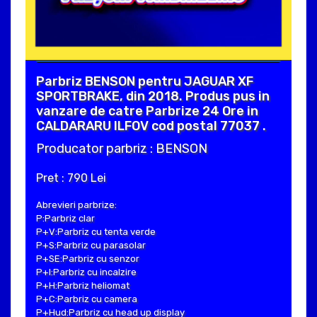
Parbriz BENSON pentru JAGUAR XF
SPORTBRAKE, din 2018. Produs pus in
vanzare de catre Parbrize 24 Ore in
CALDARARU ILFOV cod postal 77037 .
Producator parbriz : BENSON
Pret : 790 Lei
Abrevieri parbrize:
P:Parbriz clar
P+V:Parbriz cu tenta verde
P+S:Parbriz cu parasolar
P+SE:Parbriz cu senzor
P+I:Parbriz cu incalzire
P+H:Parbriz heliomat
P+C:Parbriz cu camera
P+Hud:Parbriz cu head up display