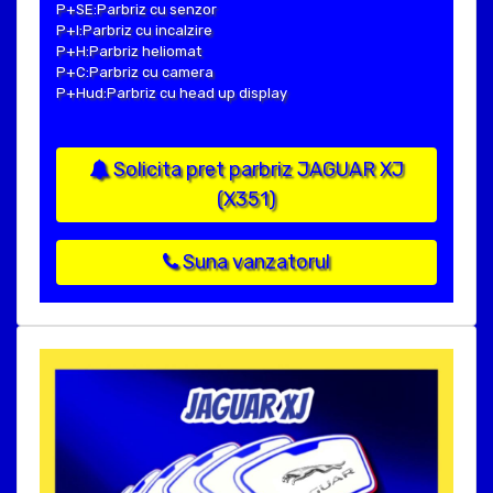
P+SE:Parbriz cu senzor
P+I:Parbriz cu incalzire
P+H:Parbriz heliomat
P+C:Parbriz cu camera
P+Hud:Parbriz cu head up display
Solicita pret parbriz JAGUAR XJ
(X351)
Suna vanzatorul