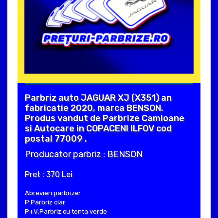
Parbriz auto JAGUAR XJ (X351) an
fabricatie 2020, marca BENSON.
Produs vandut de Parbrize Camioane
si Autocare in COPACENI ILFOV cod
postal 77009 .
Producator parbriz : BENSON
Pret : 370 Lei
Abrevieri parbrize:
P:Parbriz clar
P+V:Parbriz cu tenta verde