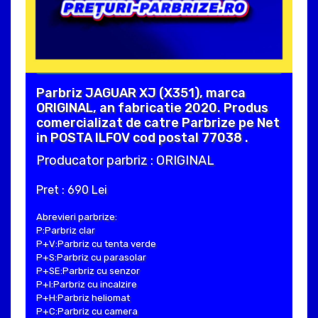
Parbriz JAGUAR XJ (X351), marca
ORIGINAL, an fabricatie 2020. Produs
comercializat de catre Parbrize pe Net
in POSTA ILFOV cod postal 77038 .
Producator parbriz : ORIGINAL
Pret : 690 Lei
Abrevieri parbrize:
P:Parbriz clar
P+V:Parbriz cu tenta verde
P+S:Parbriz cu parasolar
P+SE:Parbriz cu senzor
P+I:Parbriz cu incalzire
P+H:Parbriz heliomat
P+C:Parbriz cu camera