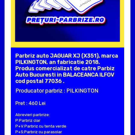
Parbriz auto JAGUAR XJ (X351), marca
PILKINGTON, an fabricatie 2018.
Produs comercializat de catre Parbiz
Auto Bucuresti in BALACEANCA ILFOV
cod postal 77036 .
Producator parbriz : PILKINGTON
Pret : 460 Lei
Abrevieri parbrize:
P:Parbriz clar
P+V:Parbriz cu tenta verde
P+S:Parbriz cu parasolar