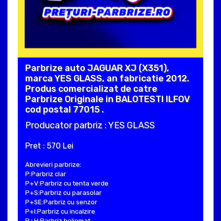
Parbrize auto JAGUAR XJ (X351),
marca YES GLASS, an fabricatie 2012.
Produs comercializat de catre
Parbrize Originale in BALOTESTI ILFOV
cod postal 77015 .
Producator parbriz : YES GLASS
Pret : 570 Lei
Abrevieri parbrize:
P:Parbriz clar
P+V:Parbriz cu tenta verde
P+S:Parbriz cu parasolar
P+SE:Parbriz cu senzor
P+I:Parbriz cu incalzire
P+H:Parbriz heliomat