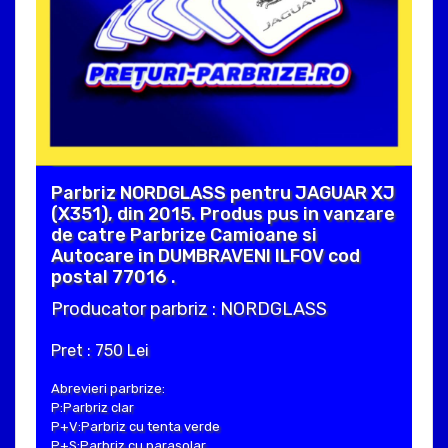
Parbriz NORDGLASS pentru JAGUAR XJ
(X351), din 2015. Produs pus in vanzare
de catre Parbrize Camioane si
Autocare in DUMBRAVENI ILFOV cod
postal 77016 .
Producator parbriz : NORDGLASS
Pret : 750 Lei
Abrevieri parbrize:
P:Parbriz clar
P+V:Parbriz cu tenta verde
P+S:Parbriz cu parasolar