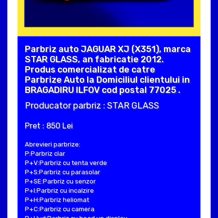
Parbriz auto JAGUAR XJ (X351), marca
STAR GLASS, an fabricatie 2012.
Produs comercializat de catre
Parbrize Auto la Domiciliul clientului in
BRAGADIRU ILFOV cod postal 77025 .
Producator parbriz : STAR GLASS
Pret : 850 Lei
Abrevieri parbrize:
P:Parbriz clar
P+V:Parbriz cu tenta verde
P+S:Parbriz cu parasolar
P+SE:Parbriz cu senzor
P+I:Parbriz cu incalzire
P+H:Parbriz heliomat
P+C:Parbriz cu camera