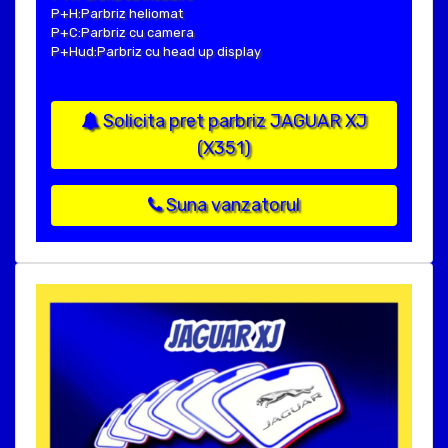
P+H:Parbriz heliomat
P+C:Parbriz cu camera
P+Hud:Parbriz cu head up display
Solicita pret parbriz JAGUAR XJ
(X351)
Suna vanzatorul