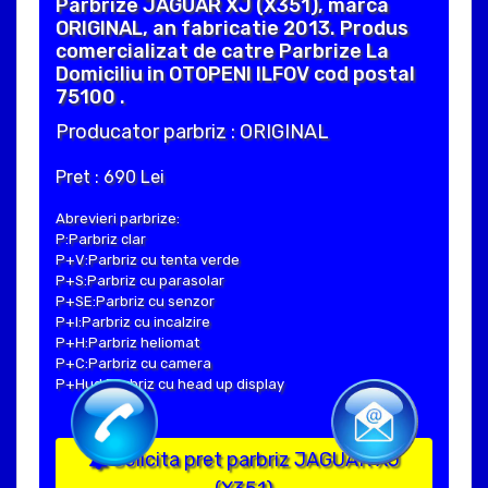
Parbrize JAGUAR XJ (X351), marca
ORIGINAL, an fabricatie 2013. Produs
comercializat de catre Parbrize La
Domiciliu in OTOPENI ILFOV cod postal
75100 .
Producator parbriz : ORIGINAL
Pret : 690 Lei
Abrevieri parbrize:
P:Parbriz clar
P+V:Parbriz cu tenta verde
P+S:Parbriz cu parasolar
P+SE:Parbriz cu senzor
P+I:Parbriz cu incalzire
P+H:Parbriz heliomat
P+C:Parbriz cu camera
P+Hud:Parbriz cu head up display
Solicita pret parbriz JAGUAR XJ