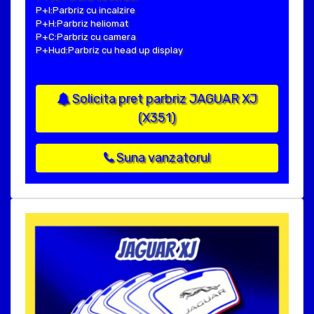
P+I:Parbriz cu incalzire
P+H:Parbriz heliomat
P+C:Parbriz cu camera
P+Hud:Parbriz cu head up display
Solicita pret parbriz JAGUAR XJ
(X351)
Suna vanzatorul