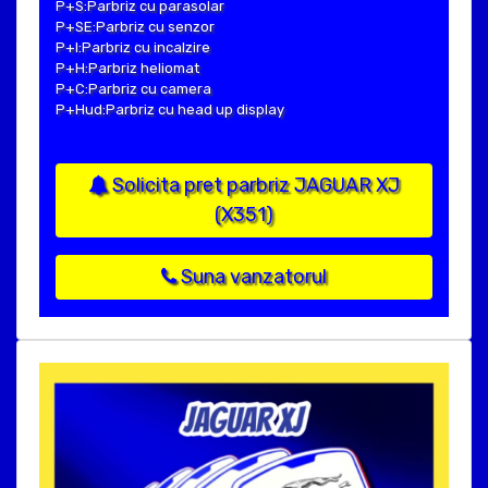
P+S:Parbriz cu parasolar
P+SE:Parbriz cu senzor
P+I:Parbriz cu incalzire
P+H:Parbriz heliomat
P+C:Parbriz cu camera
P+Hud:Parbriz cu head up display
Solicita pret parbriz JAGUAR XJ
(X351)
Suna vanzatorul