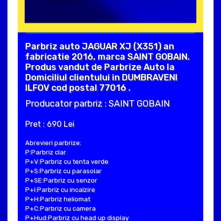
Parbriz auto JAGUAR XJ (X351) an
fabricatie 2016, marca SAINT GOBAIN.
Produs vandut de Parbrize Auto la
Domiciliul clientului in DUMBRAVENI
ILFOV cod postal 77016 .
Producator parbriz : SAINT GOBAIN
Pret : 690 Lei
Abrevieri parbrize:
P:Parbriz clar
P+V:Parbriz cu tenta verde
P+S:Parbriz cu parasolar
P+SE:Parbriz cu senzor
P+I:Parbriz cu incalzire
P+H:Parbriz heliomat
P+C:Parbriz cu camera
P+Hud:Parbriz cu head up display