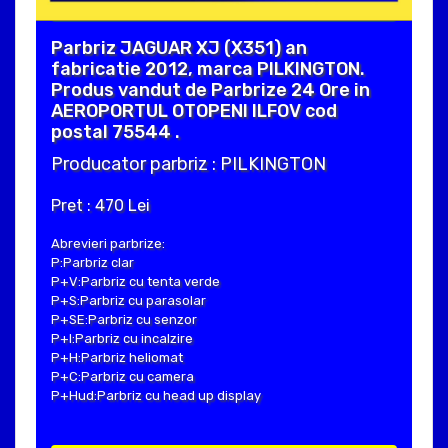
Parbriz JAGUAR XJ (X351) an
fabricatie 2012, marca PILKINGTON.
Produs vandut de Parbrize 24 Ore in
AEROPORTUL OTOPENI ILFOV cod
postal 75544 .
Producator parbriz : PILKINGTON
Pret : 470 Lei
Abrevieri parbrize:
P:Parbriz clar
P+V:Parbriz cu tenta verde
P+S:Parbriz cu parasolar
P+SE:Parbriz cu senzor
P+I:Parbriz cu incalzire
P+H:Parbriz heliomat
P+C:Parbriz cu camera
P+Hud:Parbriz cu head up display