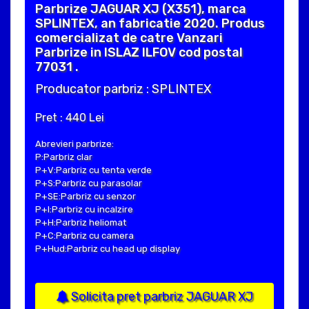
Parbrize JAGUAR XJ (X351), marca
SPLINTEX, an fabricatie 2020. Produs
comercializat de catre Vanzari
Parbrize in ISLAZ ILFOV cod postal
77031 .
Producator parbriz : SPLINTEX
Pret : 440 Lei
Abrevieri parbrize:
P:Parbriz clar
P+V:Parbriz cu tenta verde
P+S:Parbriz cu parasolar
P+SE:Parbriz cu senzor
P+I:Parbriz cu incalzire
P+H:Parbriz heliomat
P+C:Parbriz cu camera
P+Hud:Parbriz cu head up display
Solicita pret parbriz JAGUAR XJ