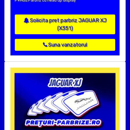
P+Hud:Parbriz cu head up display
Solicita pret parbriz JAGUAR XJ
(X351)
Suna vanzatorul