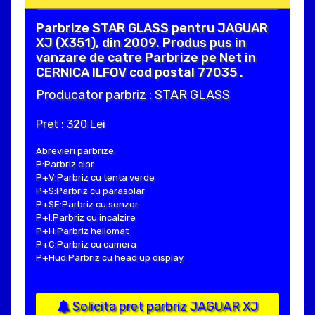
Parbrize STAR GLASS pentru JAGUAR
XJ (X351), din 2009. Produs pus in
vanzare de catre Parbrize pe Net in
CERNICA ILFOV cod postal 77035 .
Producator parbriz : STAR GLASS
Pret : 320 Lei
Abrevieri parbrize:
P:Parbriz clar
P+V:Parbriz cu tenta verde
P+S:Parbriz cu parasolar
P+SE:Parbriz cu senzor
P+I:Parbriz cu incalzire
P+H:Parbriz heliomat
P+C:Parbriz cu camera
P+Hud:Parbriz cu head up display
Solicita pret parbriz JAGUAR XJ