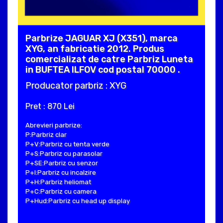
Parbrize JAGUAR XJ (X351), marca
XYG, an fabricatie 2012. Produs
comercializat de catre Parbriz Luneta
in BUFTEA ILFOV cod postal 70000 .
Producator parbriz : XYG
Pret : 870 Lei
Abrevieri parbrize:
P:Parbriz clar
P+V:Parbriz cu tenta verde
P+S:Parbriz cu parasolar
P+SE:Parbriz cu senzor
P+I:Parbriz cu incalzire
P+H:Parbriz heliomat
P+C:Parbriz cu camera
P+Hud:Parbriz cu head up display