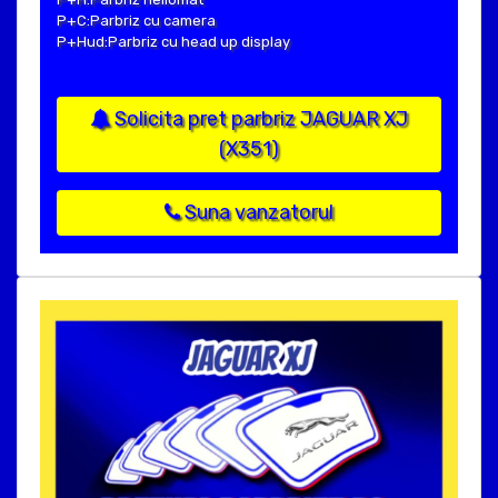
P+C:Parbriz cu camera
P+Hud:Parbriz cu head up display
Solicita pret parbriz JAGUAR XJ
(X351)
Suna vanzatorul