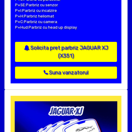
P+SE:Parbriz cu senzor
P+I:Parbriz cu incalzire
P+H:Parbriz heliomat
P+C:Parbriz cu camera
P+Hud:Parbriz cu head up display
Solicita pret parbriz JAGUAR XJ
(X351)
Suna vanzatorul