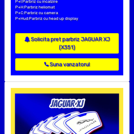
P+I:Parbriz cu incalzire
P+H:Parbriz heliomat
P+C:Parbriz cu camera
P+Hud:Parbriz cu head up display
Solicita pret parbriz JAGUAR XJ
(X351)
Suna vanzatorul