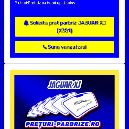
P+Hud:Parbriz cu head up display
Solicita pret parbriz JAGUAR XJ
(X351)
Suna vanzatorul