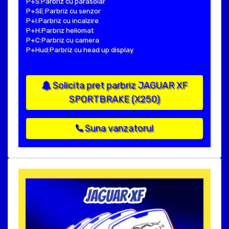
P+S:Parbriz cu parasolar
P+SE:Parbriz cu senzor
P+I:Parbriz cu incalzire
P+H:Parbriz heliomat
P+C:Parbriz cu camera
P+Hud:Parbriz cu head up display
Solicita pret parbriz JAGUAR XF
SPORTBRAKE (X250)
Suna vanzatorul