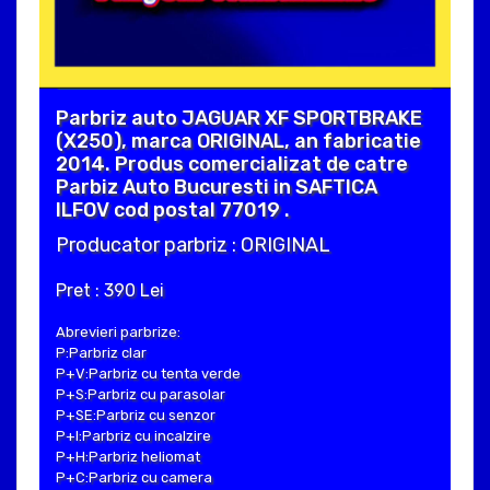
Parbriz auto JAGUAR XF SPORTBRAKE
(X250), marca ORIGINAL, an fabricatie
2014. Produs comercializat de catre
Parbiz Auto Bucuresti in SAFTICA
ILFOV cod postal 77019 .
Producator parbriz : ORIGINAL
Pret : 390 Lei
Abrevieri parbrize:
P:Parbriz clar
P+V:Parbriz cu tenta verde
P+S:Parbriz cu parasolar
P+SE:Parbriz cu senzor
P+I:Parbriz cu incalzire
P+H:Parbriz heliomat
P+C:Parbriz cu camera