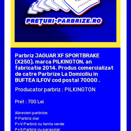
Parbriz JAGUAR XF SPORTBRAKE
(X250), marca PILKINGTON, an
fabricatie 2014. Produs comercializat
de catre Parbrize La Domiciliu in
BUFTEA ILFOV cod postal 70000 .
Producator parbriz : PILKINGTON
Pret : 700 Lei
Abrevieri parbrize:
P:Parbriz clar
P+V:Parbriz cu tenta verde
P+S:Parbriz cu parasolar