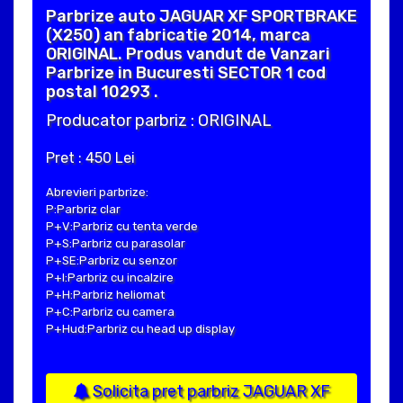
Parbrize auto JAGUAR XF SPORTBRAKE
(X250) an fabricatie 2014, marca
ORIGINAL. Produs vandut de Vanzari
Parbrize in Bucuresti SECTOR 1 cod
postal 10293 .
Producator parbriz : ORIGINAL
Pret : 450 Lei
Abrevieri parbrize:
P:Parbriz clar
P+V:Parbriz cu tenta verde
P+S:Parbriz cu parasolar
P+SE:Parbriz cu senzor
P+I:Parbriz cu incalzire
P+H:Parbriz heliomat
P+C:Parbriz cu camera
P+Hud:Parbriz cu head up display
Solicita pret parbriz JAGUAR XF