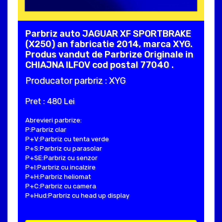
Parbriz auto JAGUAR XF SPORTBRAKE
(X250) an fabricatie 2014, marca XYG.
Produs vandut de Parbrize Originale in
CHIAJNA ILFOV cod postal 77040 .
Producator parbriz : XYG
Pret : 480 Lei
Abrevieri parbrize:
P:Parbriz clar
P+V:Parbriz cu tenta verde
P+S:Parbriz cu parasolar
P+SE:Parbriz cu senzor
P+I:Parbriz cu incalzire
P+H:Parbriz heliomat
P+C:Parbriz cu camera
P+Hud:Parbriz cu head up display