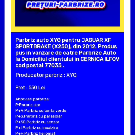
Parbriz auto XYG pentru JAGUAR XF
SPORTBRAKE (X250), din 2012. Produs
pus in vanzare de catre Parbrize Auto
la Domiciliul clientului in CERNICA ILFOV
cod postal 77035 .
Producator parbriz : XYG
Pret : 550 Lei
Abrevieri parbrize:
P:Parbriz clar
P+V:Parbriz cu tenta verde
P+S:Parbriz cu parasolar
P+SE:Parbriz cu senzor
P+I:Parbriz cu incalzire
P+H:Parbriz heliomat