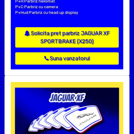
P+H:Parbriz heliomat
P+C:Parbriz cu camera
P+Hud:Parbriz cu head up display
Solicita pret parbriz JAGUAR XF
SPORTBRAKE (X250)
Suna vanzatorul