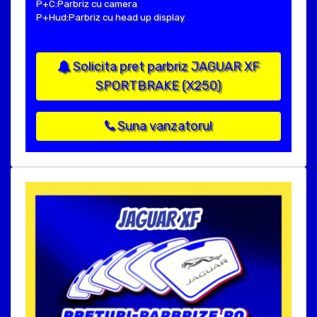
P+C:Parbriz cu camera
P+Hud:Parbriz cu head up display
Solicita pret parbriz JAGUAR XF
SPORTBRAKE (X250)
Suna vanzatorul