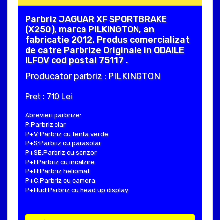
Parbriz JAGUAR XF SPORTBRAKE
(X250), marca PILKINGTON, an
fabricatie 2012. Produs comercializat
de catre Parbrize Originale in ODAILE
ILFOV cod postal 75117 .
Producator parbriz : PILKINGTON
Pret : 710 Lei
Abrevieri parbrize:
P:Parbriz clar
P+V:Parbriz cu tenta verde
P+S:Parbriz cu parasolar
P+SE:Parbriz cu senzor
P+I:Parbriz cu incalzire
P+H:Parbriz heliomat
P+C:Parbriz cu camera
P+Hud:Parbriz cu head up display