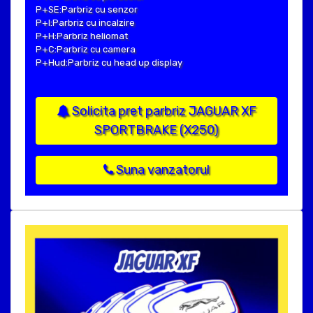
P+SE:Parbriz cu senzor
P+I:Parbriz cu incalzire
P+H:Parbriz heliomat
P+C:Parbriz cu camera
P+Hud:Parbriz cu head up display
Solicita pret parbriz JAGUAR XF
SPORTBRAKE (X250)
Suna vanzatorul