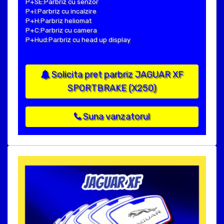
P+SE:Parbriz cu senzor
P+I:Parbriz cu incalzire
P+H:Parbriz heliomat
P+C:Parbriz cu camera
P+Hud:Parbriz cu head up display
Solicita pret parbriz JAGUAR XF
SPORTBRAKE (X250)
Suna vanzatorul