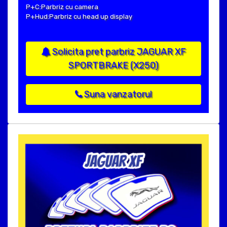
P+C:Parbriz cu camera
P+Hud:Parbriz cu head up display
Solicita pret parbriz JAGUAR XF
SPORTBRAKE (X250)
Suna vanzatorul