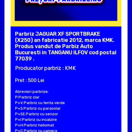
Parbriz JAGUAR XF SPORTBRAKE
(X250) an fabricatie 2012, marca KMK.
Produs vandut de Parbiz Auto
Bucuresti in TANGANU ILFOV cod postal
77039 .
Producator parbriz : KMK
Pret : 500 Lei
Abrevieri parbrize:
P:Parbriz clar
P+V:Parbriz cu tenta verde
P+S:Parbriz cu parasolar
P+SE:Parbriz cu senzor
P+I:Parbriz cu incalzire
P+H:Parbriz heliomat
P+C:Parbriz cu camera