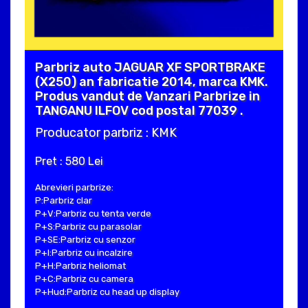
Parbriz auto JAGUAR XF SPORTBRAKE
(X250) an fabricatie 2014, marca KMK.
Produs vandut de Vanzari Parbrize in
TANGANU ILFOV cod postal 77039 .
Producator parbriz : KMK
Pret : 580 Lei
Abrevieri parbrize:
P:Parbriz clar
P+V:Parbriz cu tenta verde
P+S:Parbriz cu parasolar
P+SE:Parbriz cu senzor
P+I:Parbriz cu incalzire
P+H:Parbriz heliomat
P+C:Parbriz cu camera
P+Hud:Parbriz cu head up display