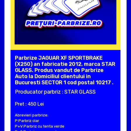
Parbrize JAGUAR XF SPORTBRAKE
(X250) an fabricatie 2012, marca STAR
GLASS. Produs vandut de Parbrize
Auto la Domiciliul clientului in
Bucuresti SECTOR 1 cod postal 10217 .
Producator parbriz : STAR GLASS
Pret : 450 Lei
Abrevieri parbrize:
P:Parbriz clar
P+V:Parbriz cu tenta verde