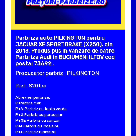
Parbrize auto PILKINGTON pentru
JAGUAR XF SPORTBRAKE (X250), din
2013. Produs pus in vanzare de catre
Parbrize Audi in BUCIUMENI ILFOV cod
postal 73692 .
Producator parbriz : PILKINGTON
Pret : 820 Lei
Abrevieri parbrize:
P:Parbriz clar
P+V:Parbriz cu tenta verde
P+S:Parbriz cu parasolar
P+SE:Parbriz cu senzor
P+I:Parbriz cu incalzire
P+H:Parbriz heliomat