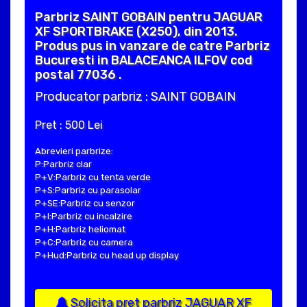
Parbriz SAINT GOBAIN pentru JAGUAR
XF SPORTBRAKE (X250), din 2013.
Produs pus in vanzare de catre Parbriz
Bucuresti in BALACEANCA ILFOV cod
postal 77036 .
Producator parbriz : SAINT GOBAIN
Pret : 500 Lei
Abrevieri parbrize:
P:Parbriz clar
P+V:Parbriz cu tenta verde
P+S:Parbriz cu parasolar
P+SE:Parbriz cu senzor
P+I:Parbriz cu incalzire
P+H:Parbriz heliomat
P+C:Parbriz cu camera
P+Hud:Parbriz cu head up display
Solicita pret parbriz JAGUAR XF