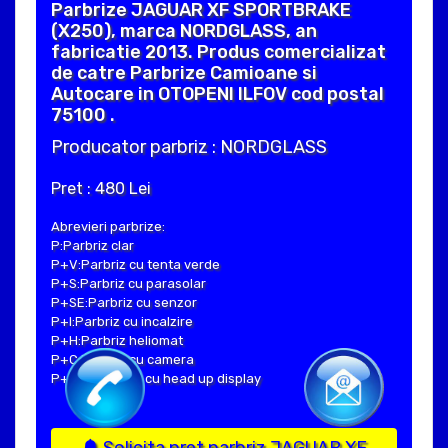
Parbrize JAGUAR XF SPORTBRAKE
(X250), marca NORDGLASS, an
fabricatie 2013. Produs comercializat
de catre Parbrize Camioane si
Autocare in OTOPENI ILFOV cod postal
75100 .
Producator parbriz : NORDGLASS
Pret : 480 Lei
Abrevieri parbrize:
P:Parbriz clar
P+V:Parbriz cu tenta verde
P+S:Parbriz cu parasolar
P+SE:Parbriz cu senzor
P+I:Parbriz cu incalzire
P+H:Parbriz heliomat
P+C:Parbriz cu camera
P+Hud:Parbriz cu head up display