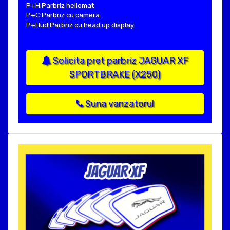
P+H:Parbriz heliomat
P+C:Parbriz cu camera
P+Hud:Parbriz cu head up display
Solicita pret parbriz JAGUAR XF
SPORTBRAKE (X250)
Suna vanzatorul