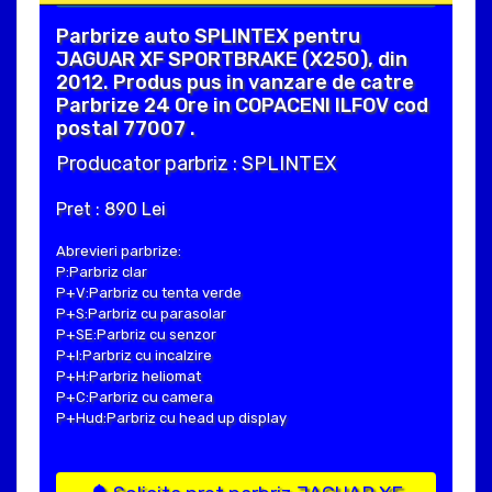
Parbrize auto SPLINTEX pentru
JAGUAR XF SPORTBRAKE (X250), din
2012. Produs pus in vanzare de catre
Parbrize 24 Ore in COPACENI ILFOV cod
postal 77007 .
Producator parbriz : SPLINTEX
Pret : 890 Lei
Abrevieri parbrize:
P:Parbriz clar
P+V:Parbriz cu tenta verde
P+S:Parbriz cu parasolar
P+SE:Parbriz cu senzor
P+I:Parbriz cu incalzire
P+H:Parbriz heliomat
P+C:Parbriz cu camera
P+Hud:Parbriz cu head up display