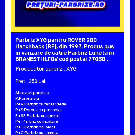
Parbriz XYG pentru ROVER 200
Hatchback (RF), din 1997. Produs pus
in vanzare de catre Parbriz Luneta in
BRANESTI ILFOV cod postal 77030 .
Producator parbriz : XYG
Pret : 250 Lei
Abrevieri parbrize:
P:Parbriz clar
P+V:Parbriz cu tenta verde
P+S:Parbriz cu parasolar
P+SE:Parbriz cu senzor
P+I:Parbriz cu incalzire
P+H:Parbriz heliomat
P+C:Parbriz cu camera