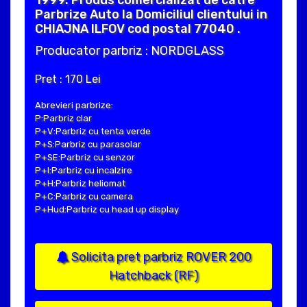
Parbrize Auto la Domiciliul clientului in
CHIAJNA ILFOV cod postal 77040 .
Producator parbriz : NORDGLASS
Pret : 170 Lei
Abrevieri parbrize:
P:Parbriz clar
P+V:Parbriz cu tenta verde
P+S:Parbriz cu parasolar
P+SE:Parbriz cu senzor
P+I:Parbriz cu incalzire
P+H:Parbriz heliomat
P+C:Parbriz cu camera
P+Hud:Parbriz cu head up display
Solicita pret parbriz ROVER 200
Hatchback (RF)