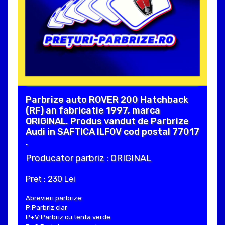
Parbrize auto ROVER 200 Hatchback
(RF) an fabricatie 1997, marca
ORIGINAL. Produs vandut de Parbrize
Audi in SAFTICA ILFOV cod postal 77017
.
Producator parbriz : ORIGINAL
Pret : 230 Lei
Abrevieri parbrize:
P:Parbriz clar
P+V:Parbriz cu tenta verde