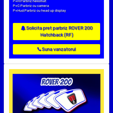
P+H:Parbriz heliomat
P+C:Parbriz cu camera
P+Hud:Parbriz cu head up display
Solicita pret parbriz ROVER 200
Hatchback (RF)
Suna vanzatorul