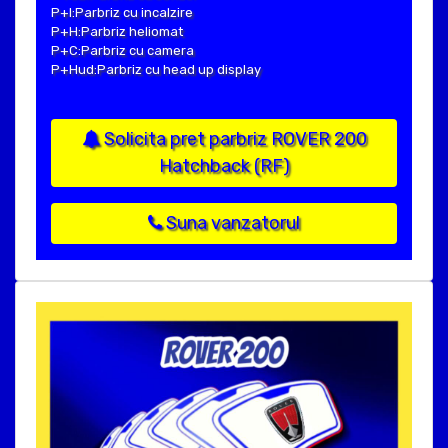
P+I:Parbriz cu incalzire
P+H:Parbriz heliomat
P+C:Parbriz cu camera
P+Hud:Parbriz cu head up display
Solicita pret parbriz ROVER 200
Hatchback (RF)
Suna vanzatorul