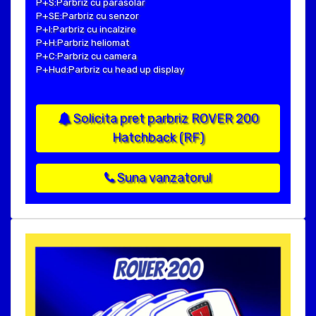
P+S:Parbriz cu parasolar
P+SE:Parbriz cu senzor
P+I:Parbriz cu incalzire
P+H:Parbriz heliomat
P+C:Parbriz cu camera
P+Hud:Parbriz cu head up display
Solicita pret parbriz ROVER 200
Hatchback (RF)
Suna vanzatorul