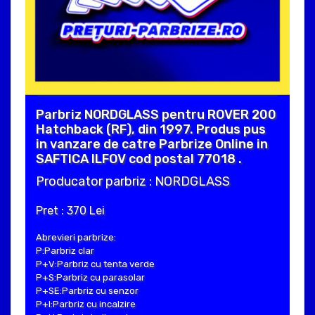
Parbriz NORDGLASS pentru ROVER 200
Hatchback (RF), din 1997. Produs pus
in vanzare de catre Parbrize Online in
SAFTICA ILFOV cod postal 77018 .
Producator parbriz : NORDGLASS
Pret : 370 Lei
Abrevieri parbrize:
P:Parbriz clar
P+V:Parbriz cu tenta verde
P+S:Parbriz cu parasolar
P+SE:Parbriz cu senzor
P+I:Parbriz cu incalzire