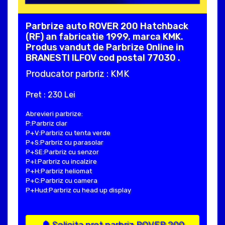
Parbrize auto ROVER 200 Hatchback
(RF) an fabricatie 1999, marca KMK.
Produs vandut de Parbrize Online in
BRANESTI ILFOV cod postal 77030 .
Producator parbriz : KMK
Pret : 230 Lei
Abrevieri parbrize:
P:Parbriz clar
P+V:Parbriz cu tenta verde
P+S:Parbriz cu parasolar
P+SE:Parbriz cu senzor
P+I:Parbriz cu incalzire
P+H:Parbriz heliomat
P+C:Parbriz cu camera
P+Hud:Parbriz cu head up display