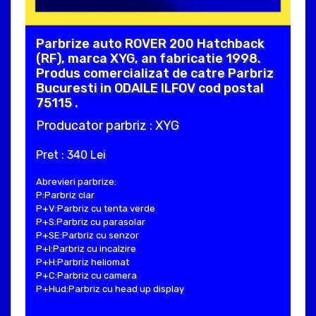
Parbrize auto ROVER 200 Hatchback
(RF), marca XYG, an fabricatie 1998.
Produs comercializat de catre Parbriz
Bucuresti in ODAILE ILFOV cod postal
75115 .
Producator parbriz : XYG
Pret : 340 Lei
Abrevieri parbrize:
P:Parbriz clar
P+V:Parbriz cu tenta verde
P+S:Parbriz cu parasolar
P+SE:Parbriz cu senzor
P+I:Parbriz cu incalzire
P+H:Parbriz heliomat
P+C:Parbriz cu camera
P+Hud:Parbriz cu head up display