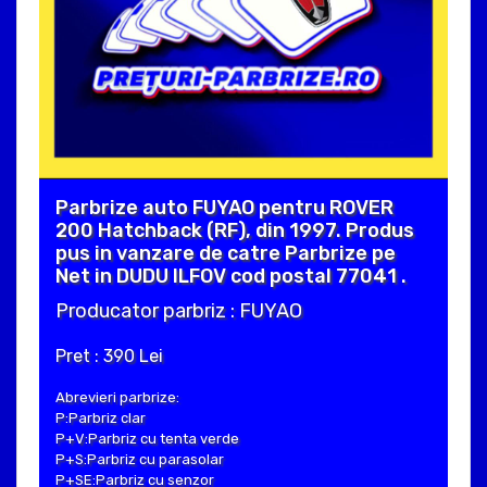
Parbrize auto FUYAO pentru ROVER
200 Hatchback (RF), din 1997. Produs
pus in vanzare de catre Parbrize pe
Net in DUDU ILFOV cod postal 77041 .
Producator parbriz : FUYAO
Pret : 390 Lei
Abrevieri parbrize:
P:Parbriz clar
P+V:Parbriz cu tenta verde
P+S:Parbriz cu parasolar
P+SE:Parbriz cu senzor