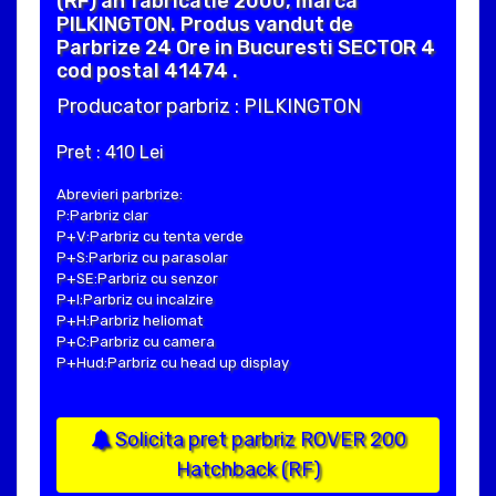
(RF) an fabricatie 2000, marca
PILKINGTON. Produs vandut de
Parbrize 24 Ore in Bucuresti SECTOR 4
cod postal 41474 .
Producator parbriz : PILKINGTON
Pret : 410 Lei
Abrevieri parbrize:
P:Parbriz clar
P+V:Parbriz cu tenta verde
P+S:Parbriz cu parasolar
P+SE:Parbriz cu senzor
P+I:Parbriz cu incalzire
P+H:Parbriz heliomat
P+C:Parbriz cu camera
P+Hud:Parbriz cu head up display
Solicita pret parbriz ROVER 200
Hatchback (RF)