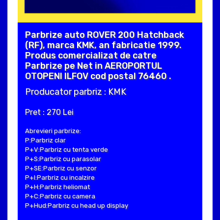
Parbrize auto ROVER 200 Hatchback
(RF), marca KMK, an fabricatie 1999.
Produs comercializat de catre
Parbrize pe Net in AEROPORTUL
OTOPENI ILFOV cod postal 76460 .
Producator parbriz : KMK
Pret : 270 Lei
Abrevieri parbrize:
P:Parbriz clar
P+V:Parbriz cu tenta verde
P+S:Parbriz cu parasolar
P+SE:Parbriz cu senzor
P+I:Parbriz cu incalzire
P+H:Parbriz heliomat
P+C:Parbriz cu camera
P+Hud:Parbriz cu head up display