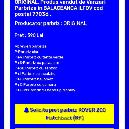
ORIGINAL. Produs vandut de Vanzari
Parbrize in BALACEANCA ILFOV cod
postal 77036 .
Producator parbriz : ORIGINAL
Pret : 390 Lei
Abrevieri parbrize:
P:Parbriz clar
P+V:Parbriz cu tenta verde
P+S:Parbriz cu parasolar
P+SE:Parbriz cu senzor
P+I:Parbriz cu incalzire
P+H:Parbriz heliomat
P+C:Parbriz cu camera
P+Hud:Parbriz cu head up display
Solicita pret parbriz ROVER 200
Hatchback (RF)