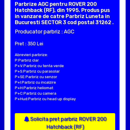
Parbrize AGC pentru ROVER 200
Hatchback (RF), din 1995. Produs pus
in vanzare de catre Parbriz Luneta in
Bucuresti SECTOR 3 cod postal 31262 .
Producator parbriz : AGC
Pret : 350 Lei
Abrevieri parbrize:
P:Parbriz clar
P+V:Parbriz cu tenta verde
P+S:Parbriz cu parasolar
P+SE:Parbriz cu senzor
P+I:Parbriz cu incalzire
P+H:Parbriz heliomat
P+C:Parbriz cu camera
P+Hud:Parbriz cu head up display
Solicita pret parbriz ROVER 200
Hatchback (RF)