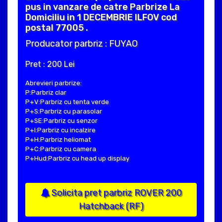
pus in vanzare de catre Parbrize La
Domiciliu in 1 DECEMBRIE ILFOV cod
postal 77005 .
Producator parbriz : FUYAO
Pret : 200 Lei
Abrevieri parbrize:
P:Parbriz clar
P+V:Parbriz cu tenta verde
P+S:Parbriz cu parasolar
P+SE:Parbriz cu senzor
P+I:Parbriz cu incalzire
P+H:Parbriz heliomat
P+C:Parbriz cu camera
P+Hud:Parbriz cu head up display
Solicita pret parbriz ROVER 200
Hatchback (RF)