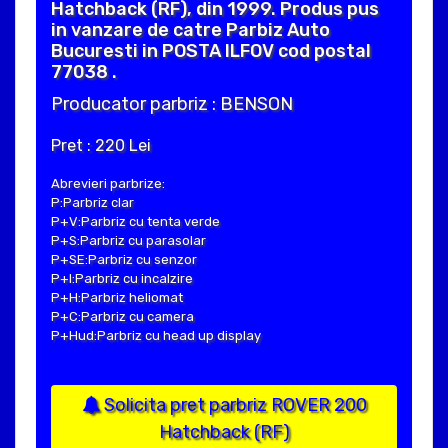
Hatchback (RF), din 1999. Produs pus
in vanzare de catre Parbiz Auto
Bucuresti in POSTA ILFOV cod postal
77038 .
Producator parbriz : BENSON
Pret : 220 Lei
Abrevieri parbrize:
P:Parbriz clar
P+V:Parbriz cu tenta verde
P+S:Parbriz cu parasolar
P+SE:Parbriz cu senzor
P+I:Parbriz cu incalzire
P+H:Parbriz heliomat
P+C:Parbriz cu camera
P+Hud:Parbriz cu head up display
Solicita pret parbriz ROVER 200
Hatchback (RF)