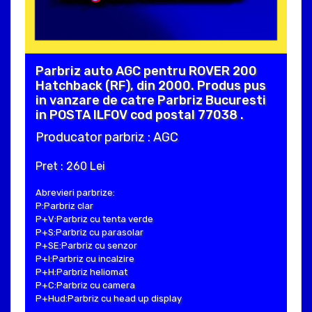
Parbriz auto AGC pentru ROVER 200
Hatchback (RF), din 2000. Produs pus
in vanzare de catre Parbriz Bucuresti
in POSTA ILFOV cod postal 77038 .
Producator parbriz : AGC
Pret : 260 Lei
Abrevieri parbrize:
P:Parbriz clar
P+V:Parbriz cu tenta verde
P+S:Parbriz cu parasolar
P+SE:Parbriz cu senzor
P+I:Parbriz cu incalzire
P+H:Parbriz heliomat
P+C:Parbriz cu camera
P+Hud:Parbriz cu head up display