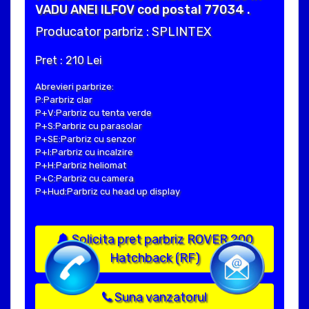
VADU ANEI ILFOV cod postal 77034 .
Producator parbriz : SPLINTEX
Pret : 210 Lei
Abrevieri parbrize:
P:Parbriz clar
P+V:Parbriz cu tenta verde
P+S:Parbriz cu parasolar
P+SE:Parbriz cu senzor
P+I:Parbriz cu incalzire
P+H:Parbriz heliomat
P+C:Parbriz cu camera
P+Hud:Parbriz cu head up display
Solicita pret parbriz ROVER 200
Hatchback (RF)
Suna vanzatorul