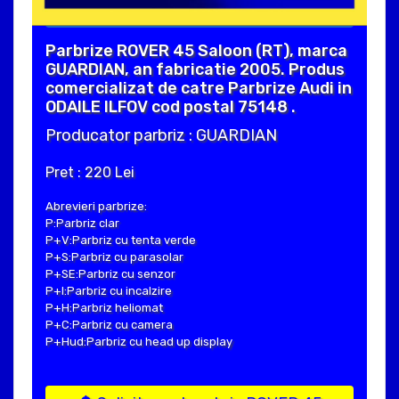
Parbrize ROVER 45 Saloon (RT), marca
GUARDIAN, an fabricatie 2005. Produs
comercializat de catre Parbrize Audi in
ODAILE ILFOV cod postal 75148 .
Producator parbriz : GUARDIAN
Pret : 220 Lei
Abrevieri parbrize:
P:Parbriz clar
P+V:Parbriz cu tenta verde
P+S:Parbriz cu parasolar
P+SE:Parbriz cu senzor
P+I:Parbriz cu incalzire
P+H:Parbriz heliomat
P+C:Parbriz cu camera
P+Hud:Parbriz cu head up display