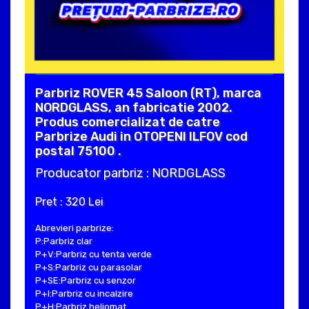
Parbriz ROVER 45 Saloon (RT), marca
NORDGLASS, an fabricatie 2002.
Produs comercializat de catre
Parbrize Audi in OTOPENI ILFOV cod
postal 75100 .
Producator parbriz : NORDGLASS
Pret : 320 Lei
Abrevieri parbrize:
P:Parbriz clar
P+V:Parbriz cu tenta verde
P+S:Parbriz cu parasolar
P+SE:Parbriz cu senzor
P+I:Parbriz cu incalzire
P+H:Parbriz heliomat