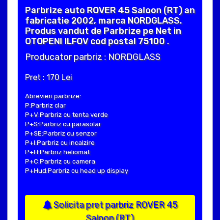
Parbrize auto ROVER 45 Saloon (RT) an
fabricatie 2002, marca NORDGLASS.
Produs vandut de Parbrize pe Net in
OTOPENI ILFOV cod postal 75100 .
Producator parbriz : NORDGLASS
Pret : 170 Lei
Abrevieri parbrize:
P:Parbriz clar
P+V:Parbriz cu tenta verde
P+S:Parbriz cu parasolar
P+SE:Parbriz cu senzor
P+I:Parbriz cu incalzire
P+H:Parbriz heliomat
P+C:Parbriz cu camera
P+Hud:Parbriz cu head up display
Solicita pret parbriz ROVER 45
Saloon (RT)