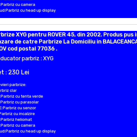
Parbriz cu camera
d:Parbriz cu head up display
brize XYG pentru ROVER 45, din 2002. Produs pus i
zare de catre Parbrize La Domiciliu in BALACEANC
OV cod postal 77036 .
ducator parbriz : XYG
t : 230 Lei
vieri parbrize:
rbriz clar
Parbriz cu tenta verde
Parbriz cu parasolar
:Parbriz cu senzor
Parbriz cu incalzire
Parbriz heliomat
Parbriz cu camera
d:Parbriz cu head up display