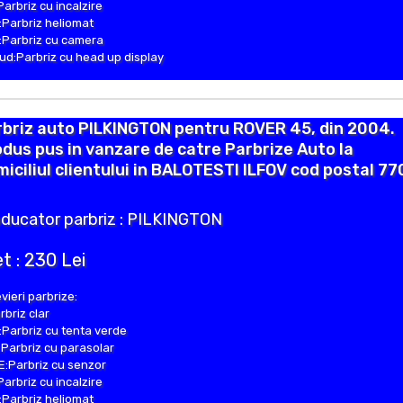
Parbriz cu incalzire
Parbriz heliomat
Parbriz cu camera
d:Parbriz cu head up display
rbriz auto PILKINGTON pentru ROVER 45, din 2004.
dus pus in vanzare de catre Parbrize Auto la
iciliul clientului in BALOTESTI ILFOV cod postal 77
ducator parbriz : PILKINGTON
t : 230 Lei
vieri parbrize:
rbriz clar
Parbriz cu tenta verde
Parbriz cu parasolar
:Parbriz cu senzor
Parbriz cu incalzire
Parbriz heliomat