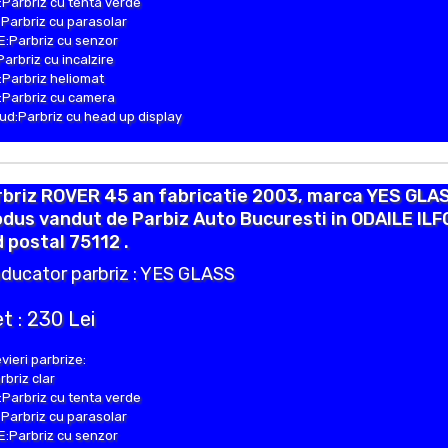
Parbriz cu tenta verde
Parbriz cu parasolar
:Parbriz cu senzor
Parbriz cu incalzire
Parbriz heliomat
Parbriz cu camera
d:Parbriz cu head up display
rbriz ROVER 45 an fabricatie 2003, marca YES GLA
dus vandut de Parbiz Auto Bucuresti in ODAILE ILF
 postal 75112 .
ducator parbriz : YES GLASS
t : 230 Lei
vieri parbrize:
rbriz clar
Parbriz cu tenta verde
Parbriz cu parasolar
:Parbriz cu senzor