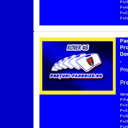
P+I:
P+H:
P+C:
P+Hu
Pa
Pro
Dom
.
Pro
Pre
Abre
P:Pa
P+V:
P+S:
P+SE
P+I:
P+H: