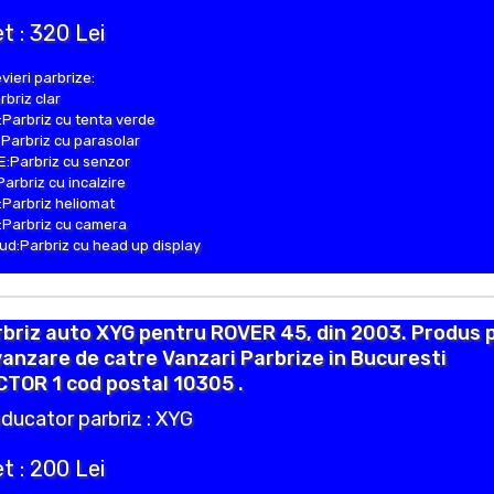
t : 320 Lei
vieri parbrize:
rbriz clar
Parbriz cu tenta verde
Parbriz cu parasolar
:Parbriz cu senzor
Parbriz cu incalzire
Parbriz heliomat
Parbriz cu camera
d:Parbriz cu head up display
briz auto XYG pentru ROVER 45, din 2003. Produs 
vanzare de catre Vanzari Parbrize in Bucuresti
TOR 1 cod postal 10305 .
ducator parbriz : XYG
t : 200 Lei