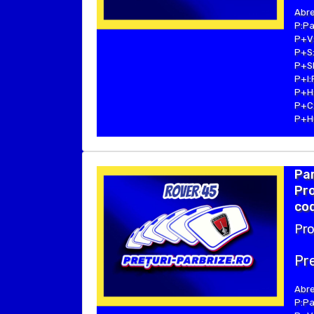
Abre
P:Pa
P+V:
P+S:
P+SE
P+I:
P+H:
P+C:
P+Hu
Par
Pro
cod
Pro
Pre
Abre
P:Pa