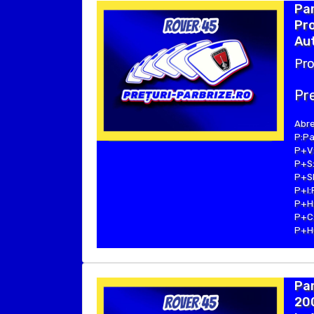
Par
Pro
Aut
Pro
Pre
Abre
P:Pa
P+V:
P+S:
P+SE
P+I:
P+H:
P+C:
P+Hu
Par
200