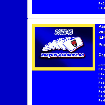
P+C:
P+Hu
Par
van
ILF
Pro
Pre
Abre
P:Pa
P+V:
P+S:
P+SE
P+I:
P+H:
P+C:
P+Hu