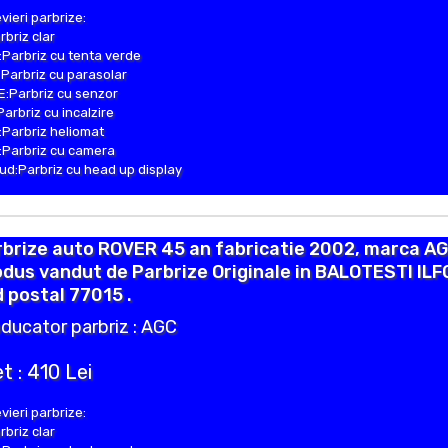
vieri parbrize:
rbriz clar
Parbriz cu tenta verde
Parbriz cu parasolar
:Parbriz cu senzor
Parbriz cu incalzire
Parbriz heliomat
Parbriz cu camera
d:Parbriz cu head up display
brize auto ROVER 45 an fabricatie 2002, marca AG
dus vandut de Parbrize Originale in BALOTESTI ILF
 postal 77015 .
ducator parbriz : AGC
t : 410 Lei
vieri parbrize:
rbriz clar