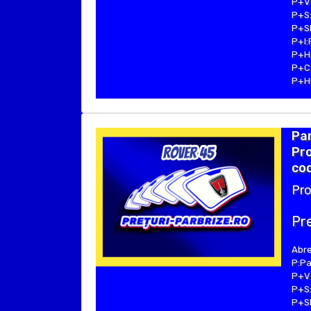
P+V:
P+S:
P+SE
P+I:
P+H:
P+C:
P+Hu
Pa
Pro
cod
Pro
Pre
Abre
P:Pa
P+V:
P+S:
P+SE