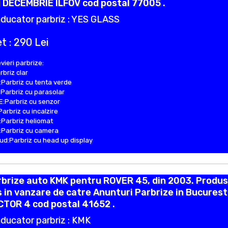
1 DECEMBRIE ILFOV cod postal 77005 .
ducator parbriz : YES GLASS
t : 290 Lei
vieri parbrize:
rbriz clar
Parbriz cu tenta verde
Parbriz cu parasolar
:Parbriz cu senzor
Parbriz cu incalzire
Parbriz heliomat
Parbriz cu camera
d:Parbriz cu head up display
brize auto KMK pentru ROVER 45, din 2003. Produs
 in vanzare de catre Anunturi Parbrize in Bucurest
CTOR 4 cod postal 41652 .
ducator parbriz : KMK