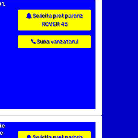
1.
Solicita pret parbriz
ROVER 45
Suna vanzatorul
ie
ze
Solicita pret parbriz