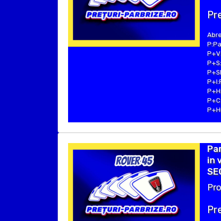
Pre
Abre
P:Pa
P+V:
P+S:
P+SE
P+I:
P+H:
P+C:
P+Hu
Par
in 
SEC
Pro
Pre