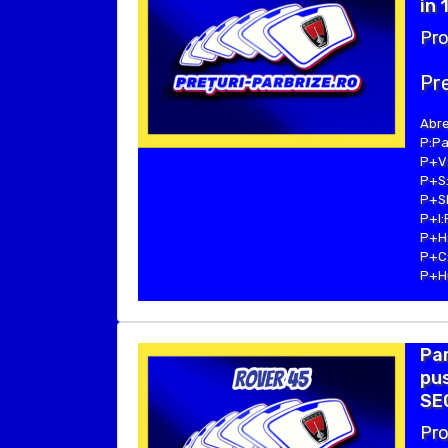
in 
Pro
Pre
Abre
P:Pa
P+V:
P+S:
P+SE
P+I:
P+H:
P+C:
P+Hu
Par
pus
SE
Pro