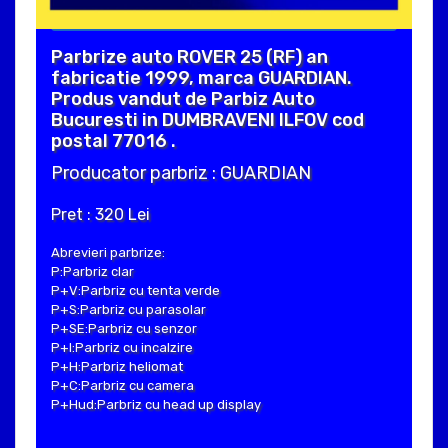
Parbrize auto ROVER 25 (RF) an
fabricatie 1999, marca GUARDIAN.
Produs vandut de Parbiz Auto
Bucuresti in DUMBRAVENI ILFOV cod
postal 77016 .
Producator parbriz : GUARDIAN
Pret : 320 Lei
Abrevieri parbrize:
P:Parbriz clar
P+V:Parbriz cu tenta verde
P+S:Parbriz cu parasolar
P+SE:Parbriz cu senzor
P+I:Parbriz cu incalzire
P+H:Parbriz heliomat
P+C:Parbriz cu camera
P+Hud:Parbriz cu head up display