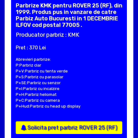
Parbrize KMK pentru ROVER 25 (RF), din
1999. Produs pus in vanzare de catre
Parbiz Auto Bucuresti in 1 DECEMBRIE
ILFOV cod postal 77005 .
Producator parbriz : KMK
Pret : 370 Lei
Abrevieri parbrize:
P:Parbriz clar
P+V:Parbriz cu tenta verde
P+S:Parbriz cu parasolar
P+SE:Parbriz cu senzor
P+I:Parbriz cu incalzire
P+H:Parbriz heliomat
P+C:Parbriz cu camera
P+Hud:Parbriz cu head up display
Solicita pret parbriz ROVER 25 (RF)