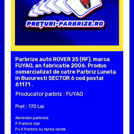
Parbrize auto ROVER 25 (RF), marca
FUYAO, an fabricatie 2006. Produs
comercializat de catre Parbriz Luneta
in Bucuresti SECTOR 6 cod postal
61171 .
Producator parbriz : FUYAO
Pret : 170 Lei
Abrevieri parbrize:
P:Parbriz clar
P+V:Parbriz cu tenta verde