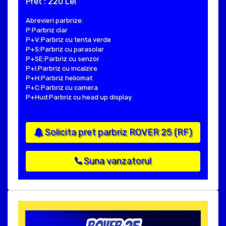
Pret : 220 Lei
Abrevieri parbrize:
P:Parbriz clar
P+V:Parbriz cu tenta verde
P+S:Parbriz cu parasolar
P+SE:Parbriz cu senzor
P+I:Parbriz cu incalzire
P+H:Parbriz heliomat
P+C:Parbriz cu camera
P+Hud:Parbriz cu head up display
Solicita pret parbriz ROVER 25 (RF)
Suna vanzatorul