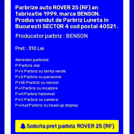
Parbrize auto ROVER 25 (RF) an
fabricatie 1999, marca BENSON.
Produs vandut de Parbriz Luneta in
Bucuresti SECTOR 4 cod postal 40521 .
Producator parbriz : BENSON
Pret : 310 Lei
Abrevieri parbrize:
P:Parbriz clar
P+V:Parbriz cu tenta verde
P+S:Parbriz cu parasolar
P+SE:Parbriz cu senzor
P+I:Parbriz cu incalzire
P+H:Parbriz heliomat
P+C:Parbriz cu camera
P+Hud:Parbriz cu head up display
Solicita pret parbriz ROVER 25 (RF)