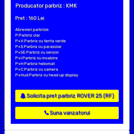
Producator parbriz : KMK
Pret : 160 Lei
Abrevieri parbrize:
P:Parbriz clar
P+V:Parbriz cu tenta verde
P+S:Parbriz cu parasolar
P+SE:Parbriz cu senzor
P+I:Parbriz cu incalzire
P+H:Parbriz heliomat
P+C:Parbriz cu camera
P+Hud:Parbriz cu head up display
Solicita pret parbriz ROVER 25 (RF)
Suna vanzatorul