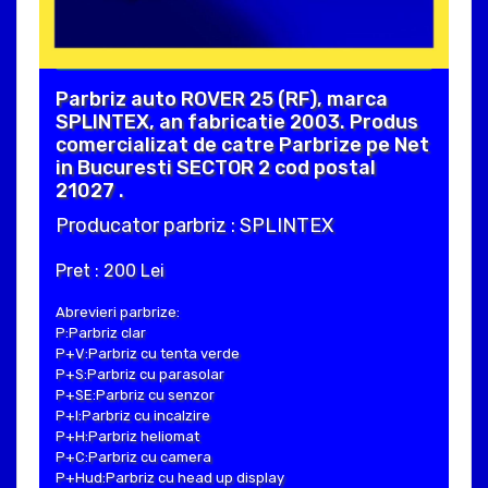
Parbriz auto ROVER 25 (RF), marca
SPLINTEX, an fabricatie 2003. Produs
comercializat de catre Parbrize pe Net
in Bucuresti SECTOR 2 cod postal
21027 .
Producator parbriz : SPLINTEX
Pret : 200 Lei
Abrevieri parbrize:
P:Parbriz clar
P+V:Parbriz cu tenta verde
P+S:Parbriz cu parasolar
P+SE:Parbriz cu senzor
P+I:Parbriz cu incalzire
P+H:Parbriz heliomat
P+C:Parbriz cu camera
P+Hud:Parbriz cu head up display