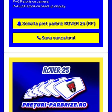
P+C:Parbriz cu camera
P+Hud:Parbriz cu head up display
Solicita pret parbriz ROVER 25 (RF)
Suna vanzatorul