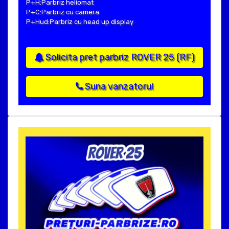
P+H:Parbriz heliomat
P+C:Parbriz cu camera
P+Hud:Parbriz cu head up display
Solicita pret parbriz ROVER 25 (RF)
Suna vanzatorul