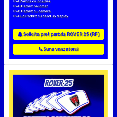
P+I:Parbriz cu incalzire
P+H:Parbriz heliomat
P+C:Parbriz cu camera
P+Hud:Parbriz cu head up display
Solicita pret parbriz ROVER 25 (RF)
Suna vanzatorul