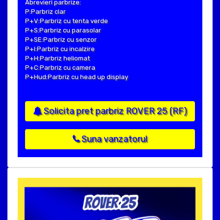
Abrevieri parbrize:
P:Parbriz clar
P+V:Parbriz cu tenta verde
P+S:Parbriz cu parasolar
P+SE:Parbriz cu senzor
P+I:Parbriz cu incalzire
P+H:Parbriz heliomat
P+C:Parbriz cu camera
P+Hud:Parbriz cu head up display
Solicita pret parbriz ROVER 25 (RF)
Suna vanzatorul