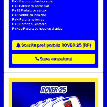
P+V:Parbriz cu tenta verde
P+S:Parbriz cu parasolar
P+SE:Parbriz cu senzor
P+I:Parbriz cu incalzire
P+H:Parbriz heliomat
P+C:Parbriz cu camera
P+Hud:Parbriz cu head up display
Solicita pret parbriz ROVER 25 (RF)
Suna vanzatorul