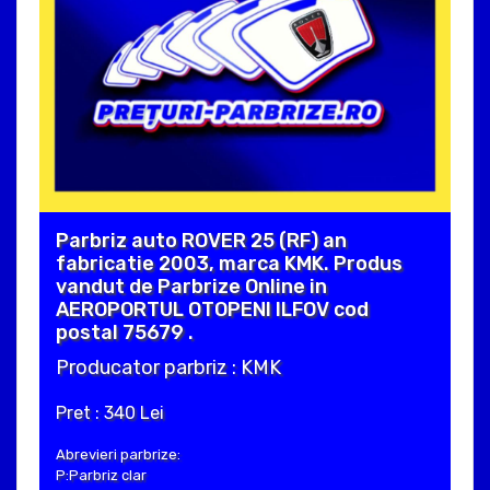
Parbriz auto ROVER 25 (RF) an
fabricatie 2003, marca KMK. Produs
vandut de Parbrize Online in
AEROPORTUL OTOPENI ILFOV cod
postal 75679 .
Producator parbriz : KMK
Pret : 340 Lei
Abrevieri parbrize:
P:Parbriz clar