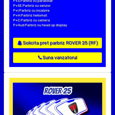
P+S:Parbriz cu parasolar
P+SE:Parbriz cu senzor
P+I:Parbriz cu incalzire
P+H:Parbriz heliomat
P+C:Parbriz cu camera
P+Hud:Parbriz cu head up display
Solicita pret parbriz ROVER 25 (RF)
Suna vanzatorul