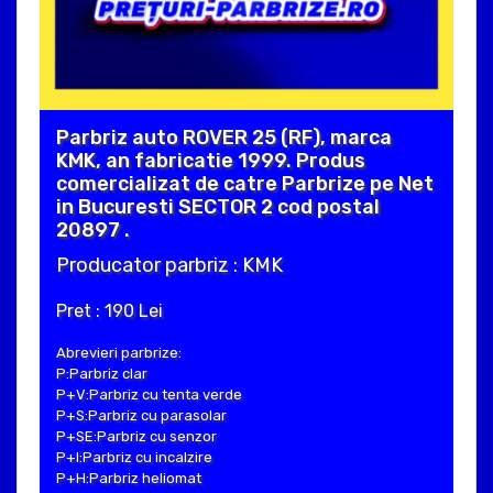
Parbriz auto ROVER 25 (RF), marca
KMK, an fabricatie 1999. Produs
comercializat de catre Parbrize pe Net
in Bucuresti SECTOR 2 cod postal
20897 .
Producator parbriz : KMK
Pret : 190 Lei
Abrevieri parbrize:
P:Parbriz clar
P+V:Parbriz cu tenta verde
P+S:Parbriz cu parasolar
P+SE:Parbriz cu senzor
P+I:Parbriz cu incalzire
P+H:Parbriz heliomat