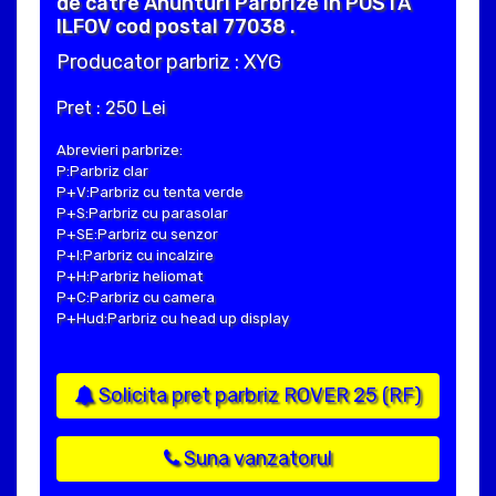
de catre Anunturi Parbrize in POSTA
ILFOV cod postal 77038 .
Producator parbriz : XYG
Pret : 250 Lei
Abrevieri parbrize:
P:Parbriz clar
P+V:Parbriz cu tenta verde
P+S:Parbriz cu parasolar
P+SE:Parbriz cu senzor
P+I:Parbriz cu incalzire
P+H:Parbriz heliomat
P+C:Parbriz cu camera
P+Hud:Parbriz cu head up display
Solicita pret parbriz ROVER 25 (RF)
Suna vanzatorul