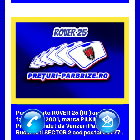
Parbriz auto ROVER 25 (RF) an
fabricatie 2001, marca PILKINGTON.
Produs vandut de Vanzari Parbrize in
Bucuresti SECTOR 2 cod postal 20777 .