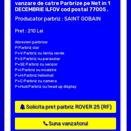
vanzare de catre Parbrize pe Net in 1
DECEMBRIE ILFOV cod postal 77005 .
Producator parbriz : SAINT GOBAIN
Pret : 210 Lei
Abrevieri parbrize:
P:Parbriz clar
P+V:Parbriz cu tenta verde
P+S:Parbriz cu parasolar
P+SE:Parbriz cu senzor
P+I:Parbriz cu incalzire
P+H:Parbriz heliomat
P+C:Parbriz cu camera
P+Hud:Parbriz cu head up display
Solicita pret parbriz ROVER 25 (RF)
Suna vanzatorul