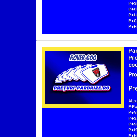
P+SE
P+I:
P+H:
P+C:
P+Hu
Par
Pr
cod
Pro
Pre
Abre
P:Pa
P+V:
P+S:
P+SE
P+I:
P+H: