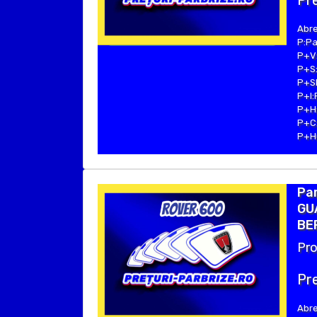
Pre
Abre
P:Pa
P+V:
P+S:
P+SE
P+I:
P+H:
P+C:
P+Hu
Par
GUA
BER
Pro
Pre
Abre