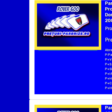
Pa
Pro
Dom
20
Pro
Pre
Abre
P:Pa
P+V:
P+S:
P+SE
P+I:
P+H:
P+C:
P+Hu
Par