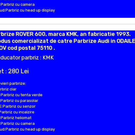
Parbriz cu camera
d:Parbriz cu head up display
brize ROVER 600, marca KMK, an fabricatie 1993.
dus comercializat de catre Parbrize Audi in ODAIL
OV cod postal 75110 .
ducator parbriz : KMK
t : 280 Lei
vieri parbrize:
rbriz clar
Parbriz cu tenta verde
Parbriz cu parasolar
:Parbriz cu senzor
Parbriz cu incalzire
Parbriz heliomat
Parbriz cu camera
d:Parbriz cu head up display