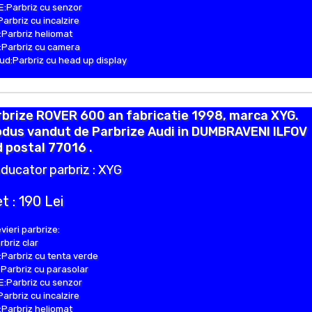
:Parbriz cu senzor
Parbriz cu incalzire
Parbriz heliomat
Parbriz cu camera
d:Parbriz cu head up display
brize ROVER 600 an fabricatie 1998, marca XYG.
odus vandut de Parbrize Audi in DUMBRAVENI ILFOV
 postal 77016 .
ducator parbriz : XYG
t : 190 Lei
vieri parbrize:
rbriz clar
Parbriz cu tenta verde
Parbriz cu parasolar
:Parbriz cu senzor
Parbriz cu incalzire
Parbriz heliomat