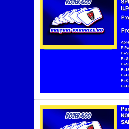
SP
ILF
Pro
Pre
Abre
P:Pa
P+V:
P+S:
P+SE
P+I:
P+H:
P+C:
P+Hu
Par
NO
SAF