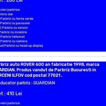
t : 280 Lei
vieri parbrize:
rbriz clar
Parbriz cu tenta verde
Parbriz cu parasolar
:Parbriz cu senzor
Parbriz cu incalzire
Parbriz heliomat
Parbriz cu camera
d:Parbriz cu head up display
briz auto ROVER 600 an fabricatie 1998, marca
RDIAN. Produs vandut de Parbriz Bucuresti in
CENI ILFOV cod postal 77021 .
ducator parbriz : GUARDIAN
t : 410 Lei
vieri parbrize: