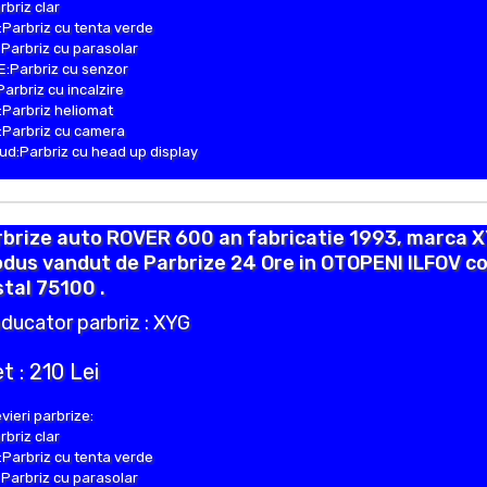
rbriz clar
Parbriz cu tenta verde
Parbriz cu parasolar
:Parbriz cu senzor
Parbriz cu incalzire
Parbriz heliomat
Parbriz cu camera
d:Parbriz cu head up display
brize auto ROVER 600 an fabricatie 1993, marca X
dus vandut de Parbrize 24 Ore in OTOPENI ILFOV c
tal 75100 .
ducator parbriz : XYG
t : 210 Lei
vieri parbrize:
rbriz clar
Parbriz cu tenta verde
Parbriz cu parasolar