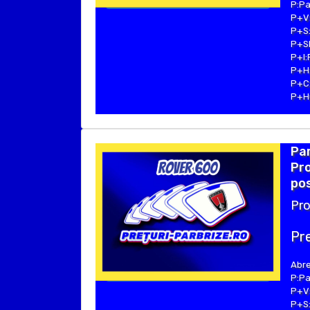
P:Pa
P+V:
P+S:
P+SE
P+I:
P+H:
P+C:
P+Hu
Par
Pro
pos
Pro
Pre
Abre
P:Pa
P+V:
P+S: