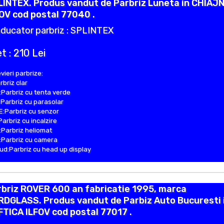
LINTEX. Produs vandut de Parbriz Luneta in CHIAJ
OV cod postal 77040 .
ducator parbriz : SPLINTEX
t : 210 Lei
vieri parbrize:
rbriz clar
Parbriz cu tenta verde
Parbriz cu parasolar
:Parbriz cu senzor
Parbriz cu incalzire
Parbriz heliomat
Parbriz cu camera
d:Parbriz cu head up display
briz ROVER 600 an fabricatie 1995, marca
RDGLASS. Produs vandut de Parbiz Auto Bucuresti 
TICA ILFOV cod postal 77017 .