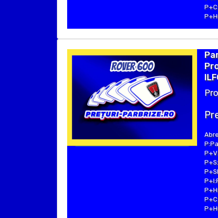
P+C:
P+Hu
Par
Pro
ILF
Pro
Pre
Abre
P:Pa
P+V:
P+S:
P+SE
P+I:
P+H:
P+C:
P+Hu