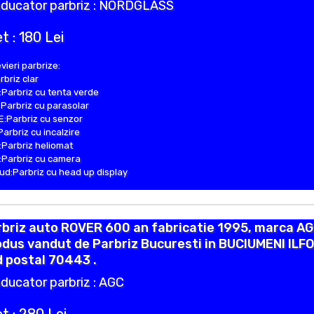
ducator parbriz : NORDGLASS
t : 180 Lei
vieri parbrize:
rbriz clar
Parbriz cu tenta verde
Parbriz cu parasolar
:Parbriz cu senzor
Parbriz cu incalzire
Parbriz heliomat
Parbriz cu camera
d:Parbriz cu head up display
briz auto ROVER 600 an fabricatie 1995, marca AG
dus vandut de Parbriz Bucuresti in BUCIUMENI ILF
 postal 70443 .
ducator parbriz : AGC