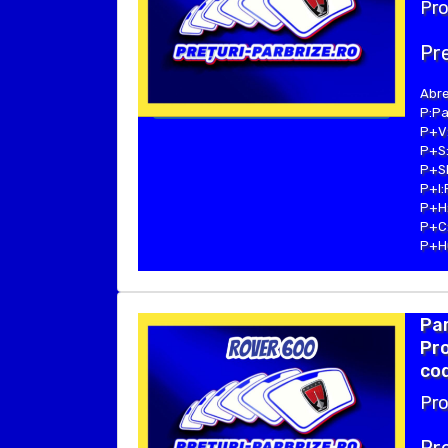
Pro
Pre
Abre
P:Pa
P+V:
P+S:
P+SE
P+I:
P+H:
P+C:
P+Hu
Par
Pro
cod
Pro