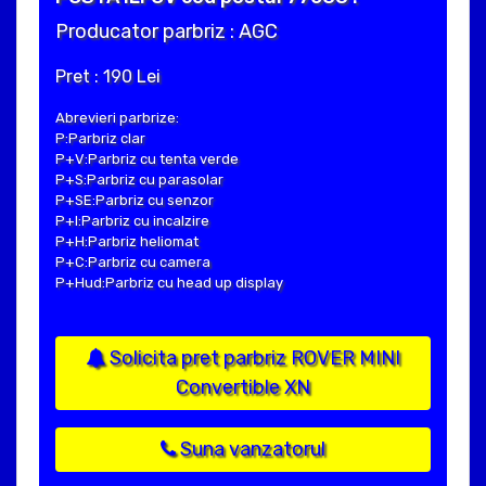
Producator parbriz : AGC
Pret : 190 Lei
Abrevieri parbrize:
P:Parbriz clar
P+V:Parbriz cu tenta verde
P+S:Parbriz cu parasolar
P+SE:Parbriz cu senzor
P+I:Parbriz cu incalzire
P+H:Parbriz heliomat
P+C:Parbriz cu camera
P+Hud:Parbriz cu head up display
Solicita pret parbriz ROVER MINI
Convertible XN
Suna vanzatorul