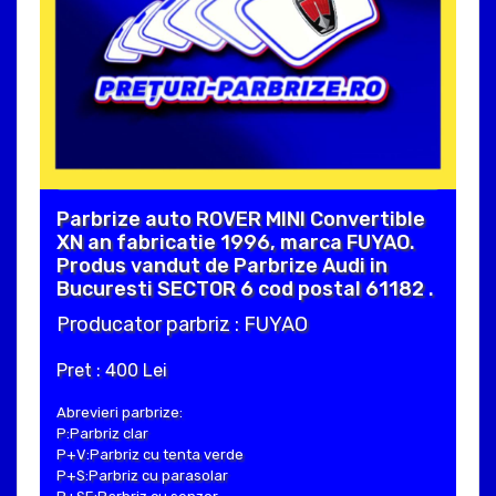
Parbrize auto ROVER MINI Convertible
XN an fabricatie 1996, marca FUYAO.
Produs vandut de Parbrize Audi in
Bucuresti SECTOR 6 cod postal 61182 .
Producator parbriz : FUYAO
Pret : 400 Lei
Abrevieri parbrize:
P:Parbriz clar
P+V:Parbriz cu tenta verde
P+S:Parbriz cu parasolar