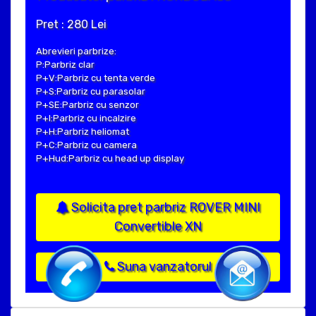
Pret : 280 Lei
Abrevieri parbrize:
P:Parbriz clar
P+V:Parbriz cu tenta verde
P+S:Parbriz cu parasolar
P+SE:Parbriz cu senzor
P+I:Parbriz cu incalzire
P+H:Parbriz heliomat
P+C:Parbriz cu camera
P+Hud:Parbriz cu head up display
Solicita pret parbriz ROVER MINI
Convertible XN
Suna vanzatorul