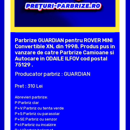
Parbrize GUARDIAN pentru ROVER MINI
Convertible XN, din 1998. Produs pus in
vanzare de catre Parbrize Camioane si
Autocare in ODAILE ILFOV cod postal
75129 .
Producator parbriz : GUARDIAN
Pret : 310 Lei
Abrevieri parbrize:
P:Parbriz clar
P+V:Parbriz cu tenta verde
P+S:Parbriz cu parasolar
P+SE:Parbriz cu senzor
P+I:Parbriz cu incalzire