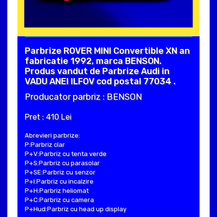
Parbrize ROVER MINI Convertible XN an
fabricatie 1992, marca BENSON.
Produs vandut de Parbrize Audi in
VADU ANEI ILFOV cod postal 77034 .
Producator parbriz : BENSON
Pret : 410 Lei
Abrevieri parbrize:
P:Parbriz clar
P+V:Parbriz cu tenta verde
P+S:Parbriz cu parasolar
P+SE:Parbriz cu senzor
P+I:Parbriz cu incalzire
P+H:Parbriz heliomat
P+C:Parbriz cu camera
P+Hud:Parbriz cu head up display