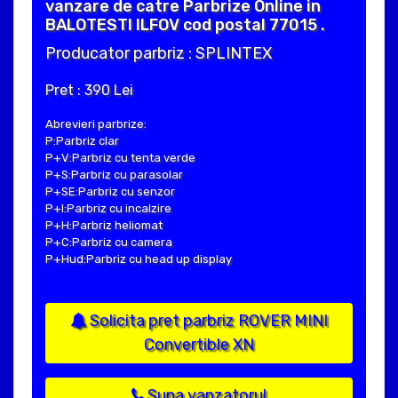
vanzare de catre Parbrize Online in
BALOTESTI ILFOV cod postal 77015 .
Producator parbriz : SPLINTEX
Pret : 390 Lei
Abrevieri parbrize:
P:Parbriz clar
P+V:Parbriz cu tenta verde
P+S:Parbriz cu parasolar
P+SE:Parbriz cu senzor
P+I:Parbriz cu incalzire
P+H:Parbriz heliomat
P+C:Parbriz cu camera
P+Hud:Parbriz cu head up display
Solicita pret parbriz ROVER MINI
Convertible XN
Suna vanzatorul