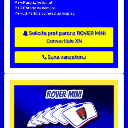
P+H:Parbriz heliomat
P+C:Parbriz cu camera
P+Hud:Parbriz cu head up display
Solicita pret parbriz ROVER MINI
Convertible XN
Suna vanzatorul