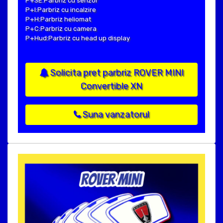
P+SE:Parbriz cu senzor
P+I:Parbriz cu incalzire
P+H:Parbriz heliomat
P+C:Parbriz cu camera
P+Hud:Parbriz cu head up display
Solicita pret parbriz ROVER MINI
Convertible XN
Suna vanzatorul