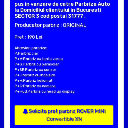
pus in vanzare de catre Parbrize Auto
la Domiciliul clientului in Bucuresti
SECTOR 3 cod postal 31777 .
Producator parbriz : ORIGINAL
Pret : 190 Lei
Abrevieri parbrize:
P:Parbriz clar
P+V:Parbriz cu tenta verde
P+S:Parbriz cu parasolar
P+SE:Parbriz cu senzor
P+I:Parbriz cu incalzire
P+H:Parbriz heliomat
P+C:Parbriz cu camera
P+Hud:Parbriz cu head up display
Solicita pret parbriz ROVER MINI
Convertible XN