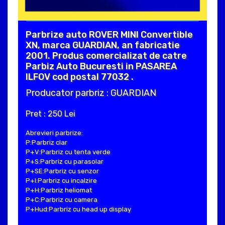
Parbrize auto ROVER MINI Convertible
XN, marca GUARDIAN, an fabricatie
2001. Produs comercializat de catre
Parbiz Auto Bucuresti in PASAREA
ILFOV cod postal 77032 .
Producator parbriz : GUARDIAN
Pret : 250 Lei
Abrevieri parbrize:
P:Parbriz clar
P+V:Parbriz cu tenta verde
P+S:Parbriz cu parasolar
P+SE:Parbriz cu senzor
P+I:Parbriz cu incalzire
P+H:Parbriz heliomat
P+C:Parbriz cu camera
P+Hud:Parbriz cu head up display