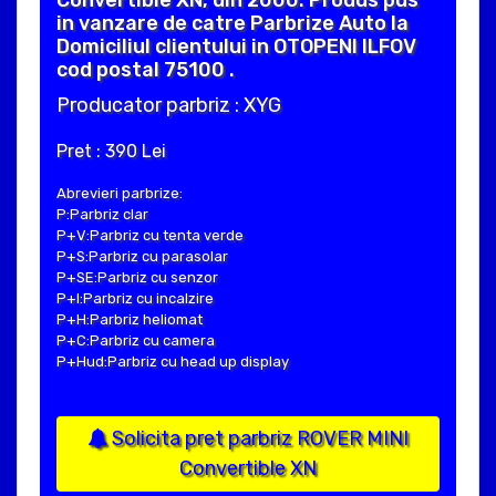
Convertible XN, din 2000. Produs pus
in vanzare de catre Parbrize Auto la
Domiciliul clientului in OTOPENI ILFOV
cod postal 75100 .
Producator parbriz : XYG
Pret : 390 Lei
Abrevieri parbrize:
P:Parbriz clar
P+V:Parbriz cu tenta verde
P+S:Parbriz cu parasolar
P+SE:Parbriz cu senzor
P+I:Parbriz cu incalzire
P+H:Parbriz heliomat
P+C:Parbriz cu camera
P+Hud:Parbriz cu head up display
Solicita pret parbriz ROVER MINI
Convertible XN