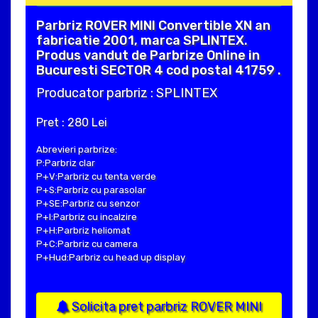
Parbriz ROVER MINI Convertible XN an
fabricatie 2001, marca SPLINTEX.
Produs vandut de Parbrize Online in
Bucuresti SECTOR 4 cod postal 41759 .
Producator parbriz : SPLINTEX
Pret : 280 Lei
Abrevieri parbrize:
P:Parbriz clar
P+V:Parbriz cu tenta verde
P+S:Parbriz cu parasolar
P+SE:Parbriz cu senzor
P+I:Parbriz cu incalzire
P+H:Parbriz heliomat
P+C:Parbriz cu camera
P+Hud:Parbriz cu head up display
Solicita pret parbriz ROVER MINI