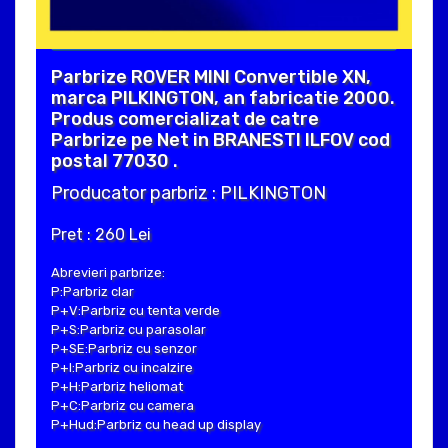
Parbrize ROVER MINI Convertible XN,
marca PILKINGTON, an fabricatie 2000.
Produs comercializat de catre
Parbrize pe Net in BRANESTI ILFOV cod
postal 77030 .
Producator parbriz : PILKINGTON
Pret : 260 Lei
Abrevieri parbrize:
P:Parbriz clar
P+V:Parbriz cu tenta verde
P+S:Parbriz cu parasolar
P+SE:Parbriz cu senzor
P+I:Parbriz cu incalzire
P+H:Parbriz heliomat
P+C:Parbriz cu camera
P+Hud:Parbriz cu head up display