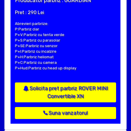
Producator parbriz : GUARDIAN
Pret : 290 Lei
Abrevieri parbrize:
P:Parbriz clar
P+V:Parbriz cu tenta verde
P+S:Parbriz cu parasolar
P+SE:Parbriz cu senzor
P+I:Parbriz cu incalzire
P+H:Parbriz heliomat
P+C:Parbriz cu camera
P+Hud:Parbriz cu head up display
Solicita pret parbriz ROVER MINI
Convertible XN
Suna vanzatorul