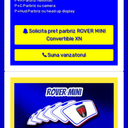
P+H:Parbriz heliomat
P+C:Parbriz cu camera
P+Hud:Parbriz cu head up display
Solicita pret parbriz ROVER MINI
Convertible XN
Suna vanzatorul