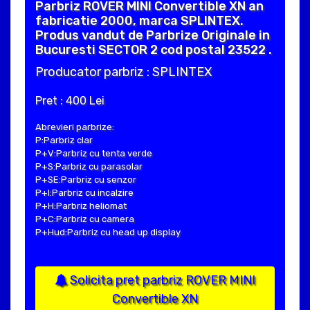
Parbriz ROVER MINI Convertible XN an
fabricatie 2000, marca SPLINTEX.
Produs vandut de Parbrize Originale in
Bucuresti SECTOR 2 cod postal 23522 .
Producator parbriz : SPLINTEX
Pret : 400 Lei
Abrevieri parbrize:
P:Parbriz clar
P+V:Parbriz cu tenta verde
P+S:Parbriz cu parasolar
P+SE:Parbriz cu senzor
P+I:Parbriz cu incalzire
P+H:Parbriz heliomat
P+C:Parbriz cu camera
P+Hud:Parbriz cu head up display
Solicita pret parbriz ROVER MINI
Convertible XN