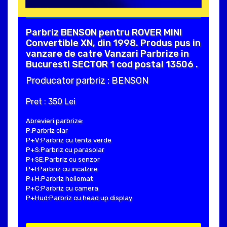
Parbriz BENSON pentru ROVER MINI
Convertible XN, din 1998. Produs pus in
vanzare de catre Vanzari Parbrize in
Bucuresti SECTOR 1 cod postal 13506 .
Producator parbriz : BENSON
Pret : 350 Lei
Abrevieri parbrize:
P:Parbriz clar
P+V:Parbriz cu tenta verde
P+S:Parbriz cu parasolar
P+SE:Parbriz cu senzor
P+I:Parbriz cu incalzire
P+H:Parbriz heliomat
P+C:Parbriz cu camera
P+Hud:Parbriz cu head up display