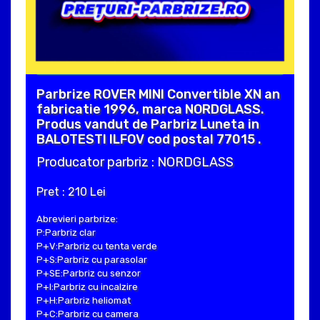
Parbrize ROVER MINI Convertible XN an
fabricatie 1996, marca NORDGLASS.
Produs vandut de Parbriz Luneta in
BALOTESTI ILFOV cod postal 77015 .
Producator parbriz : NORDGLASS
Pret : 210 Lei
Abrevieri parbrize:
P:Parbriz clar
P+V:Parbriz cu tenta verde
P+S:Parbriz cu parasolar
P+SE:Parbriz cu senzor
P+I:Parbriz cu incalzire
P+H:Parbriz heliomat
P+C:Parbriz cu camera