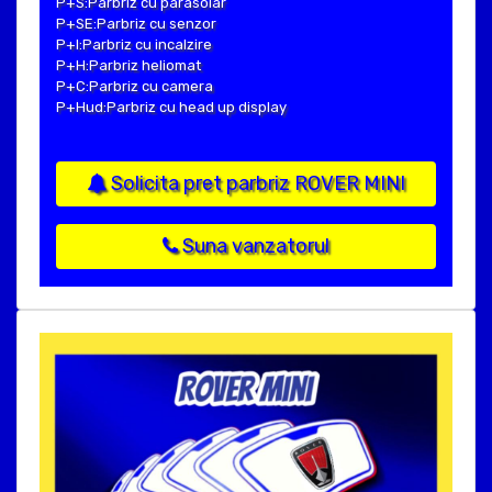
P+S:Parbriz cu parasolar
P+SE:Parbriz cu senzor
P+I:Parbriz cu incalzire
P+H:Parbriz heliomat
P+C:Parbriz cu camera
P+Hud:Parbriz cu head up display
Solicita pret parbriz ROVER MINI
Suna vanzatorul