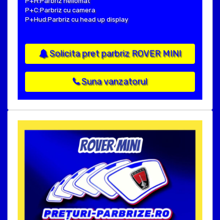
P+H:Parbriz heliomat
P+C:Parbriz cu camera
P+Hud:Parbriz cu head up display
Solicita pret parbriz ROVER MINI
Suna vanzatorul