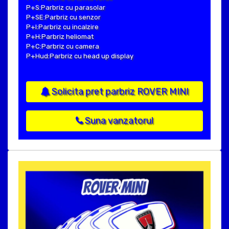
P+S:Parbriz cu parasolar
P+SE:Parbriz cu senzor
P+I:Parbriz cu incalzire
P+H:Parbriz heliomat
P+C:Parbriz cu camera
P+Hud:Parbriz cu head up display
Solicita pret parbriz ROVER MINI
Suna vanzatorul