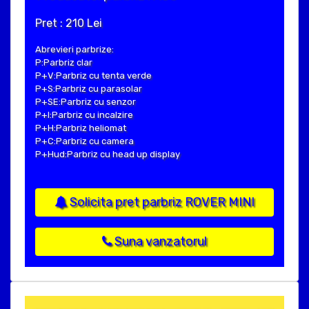
Pret : 210 Lei
Abrevieri parbrize:
P:Parbriz clar
P+V:Parbriz cu tenta verde
P+S:Parbriz cu parasolar
P+SE:Parbriz cu senzor
P+I:Parbriz cu incalzire
P+H:Parbriz heliomat
P+C:Parbriz cu camera
P+Hud:Parbriz cu head up display
Solicita pret parbriz ROVER MINI
Suna vanzatorul