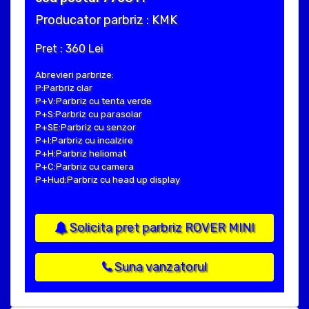
Producator parbriz : KMK
Pret : 360 Lei
Abrevieri parbrize:
P:Parbriz clar
P+V:Parbriz cu tenta verde
P+S:Parbriz cu parasolar
P+SE:Parbriz cu senzor
P+I:Parbriz cu incalzire
P+H:Parbriz heliomat
P+C:Parbriz cu camera
P+Hud:Parbriz cu head up display
Solicita pret parbriz ROVER MINI
Suna vanzatorul