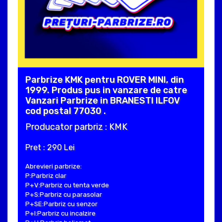
Parbrize KMK pentru ROVER MINI, din
1999. Produs pus in vanzare de catre
Vanzari Parbrize in BRANESTI ILFOV
cod postal 77030 .
Producator parbriz : KMK
Pret : 290 Lei
Abrevieri parbrize:
P:Parbriz clar
P+V:Parbriz cu tenta verde
P+S:Parbriz cu parasolar
P+SE:Parbriz cu senzor
P+I:Parbriz cu incalzire