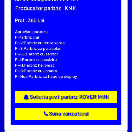
Producator parbriz : KMK
Pret : 380 Lei
Abrevieri parbrize:
P:Parbriz clar
P+V:Parbriz cu tenta verde
P+S:Parbriz cu parasolar
P+SE:Parbriz cu senzor
P+I:Parbriz cu incalzire
P+H:Parbriz heliomat
P+C:Parbriz cu camera
P+Hud:Parbriz cu head up display
Solicita pret parbriz ROVER MINI
Suna vanzatorul