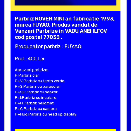
Parbriz ROVER MINI an fabricatie 1993,
marca FUYAO. Produs vandut de
Vanzari Parbrize in VADU ANEI ILFOV
cod postal 77033 .
Producator parbriz : FUYAO
Pret : 400 Lei
Abrevieri parbrize:
P:Parbriz clar
P+V:Parbriz cu tenta verde
P+S:Parbriz cu parasolar
P+SE:Parbriz cu senzor
P+I:Parbriz cu incalzire
P+H:Parbriz heliomat
P+C:Parbriz cu camera
P+Hud:Parbriz cu head up display