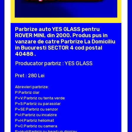
Parbrize auto YES GLASS pentru
ROVER MINI, din 2000. Produs pus in
vanzare de catre Parbrize La Domiciliu
in Bucuresti SECTOR 4 cod postal
40488 .
Producator parbriz : YES GLASS
Pret : 280 Lei
Abrevieri parbrize:
P:Parbriz clar
P+V:Parbriz cu tenta verde
P+S:Parbriz cu parasolar
P+SE:Parbriz cu senzor
P+I:Parbriz cu incalzire
P+H:Parbriz heliomat
P+C:Parbriz cu camera
P+Hud:Parbriz cu head up display