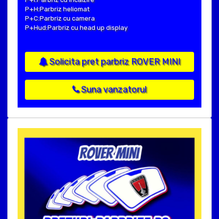
P+H:Parbriz heliomat
P+C:Parbriz cu camera
P+Hud:Parbriz cu head up display
Solicita pret parbriz ROVER MINI
Suna vanzatorul