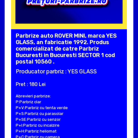
Parbrize auto ROVER MINI, marca YES
GLASS, an fabricatie 1992. Produs
comercializat de catre Parbriz
Bucuresti in Bucuresti SECTOR 1 cod
postal 10560 .
Producator parbriz : YES GLASS
Pret : 180 Lei
Abrevieri parbrize:
P:Parbriz clar
P+V:Parbriz cu tenta verde
P+S:Parbriz cu parasolar
P+SE:Parbriz cu senzor
P+I:Parbriz cu incalzire
P+H:Parbriz heliomat
P+C:Parbriz cu camera