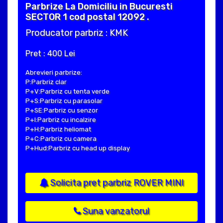
Parbrize La Domiciliu in Bucuresti
SECTOR 1 cod postal 12092 .
Producator parbriz : KMK
Pret : 400 Lei
Abrevieri parbrize:
P:Parbriz clar
P+V:Parbriz cu tenta verde
P+S:Parbriz cu parasolar
P+SE:Parbriz cu senzor
P+I:Parbriz cu incalzire
P+H:Parbriz heliomat
P+C:Parbriz cu camera
P+Hud:Parbriz cu head up display
Solicita pret parbriz ROVER MINI
Suna vanzatorul