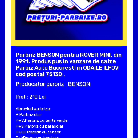
Parbriz BENSON pentru ROVER MINI, din
1991. Produs pus in vanzare de catre
Parbiz Auto Bucuresti in ODAILE ILFOV
cod postal 75130 .
Producator parbriz : BENSON
Pret : 210 Lei
Abrevieri parbrize:
P:Parbriz clar
P+V:Parbriz cu tenta verde
P+S:Parbriz cu parasolar
P+SE:Parbriz cu senzor
P+I:Parbriz cu incalzire