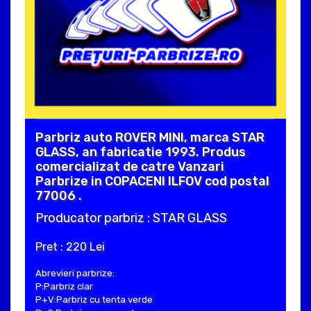
Parbriz auto ROVER MINI, marca STAR
GLASS, an fabricatie 1993. Produs
comercializat de catre Vanzari
Parbrize in COPACENI ILFOV cod postal
77006 .
Producator parbriz : STAR GLASS
Pret : 220 Lei
Abrevieri parbrize:
P:Parbriz clar
P+V:Parbriz cu tenta verde