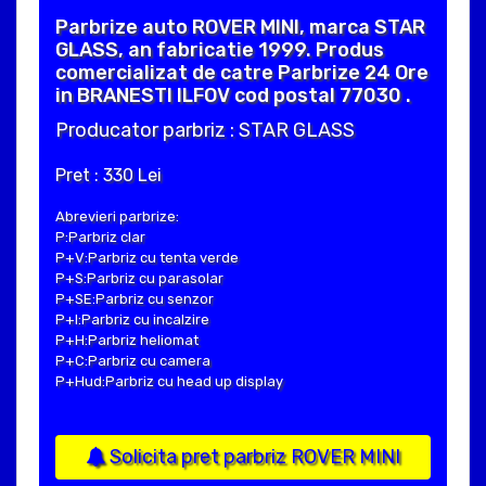
Parbrize auto ROVER MINI, marca STAR
GLASS, an fabricatie 1999. Produs
comercializat de catre Parbrize 24 Ore
in BRANESTI ILFOV cod postal 77030 .
Producator parbriz : STAR GLASS
Pret : 330 Lei
Abrevieri parbrize:
P:Parbriz clar
P+V:Parbriz cu tenta verde
P+S:Parbriz cu parasolar
P+SE:Parbriz cu senzor
P+I:Parbriz cu incalzire
P+H:Parbriz heliomat
P+C:Parbriz cu camera
P+Hud:Parbriz cu head up display
Solicita pret parbriz ROVER MINI