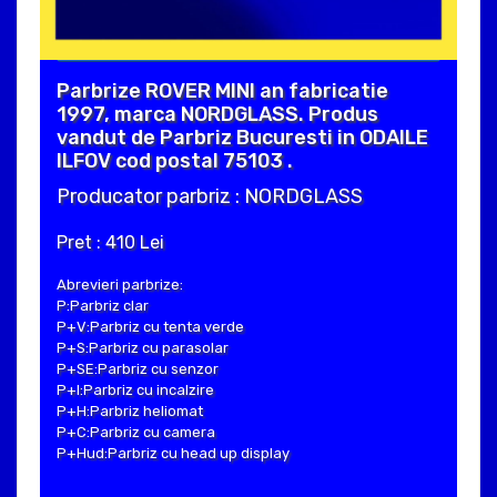
Parbrize ROVER MINI an fabricatie
1997, marca NORDGLASS. Produs
vandut de Parbriz Bucuresti in ODAILE
ILFOV cod postal 75103 .
Producator parbriz : NORDGLASS
Pret : 410 Lei
Abrevieri parbrize:
P:Parbriz clar
P+V:Parbriz cu tenta verde
P+S:Parbriz cu parasolar
P+SE:Parbriz cu senzor
P+I:Parbriz cu incalzire
P+H:Parbriz heliomat
P+C:Parbriz cu camera
P+Hud:Parbriz cu head up display