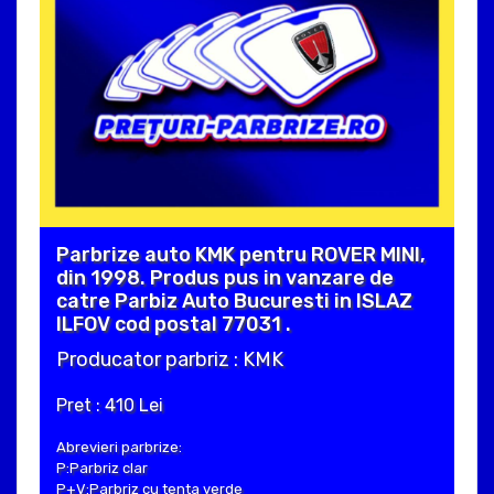
Parbrize auto KMK pentru ROVER MINI,
din 1998. Produs pus in vanzare de
catre Parbiz Auto Bucuresti in ISLAZ
ILFOV cod postal 77031 .
Producator parbriz : KMK
Pret : 410 Lei
Abrevieri parbrize:
P:Parbriz clar
P+V:Parbriz cu tenta verde