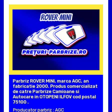
Parbriz ROVER MINI, marca AGC, an
fabricatie 2000. Produs comercializat
de catre Parbrize Camioane si
Autocare in OTOPENI ILFOV cod postal
75100 .
Producator parbriz : AGC