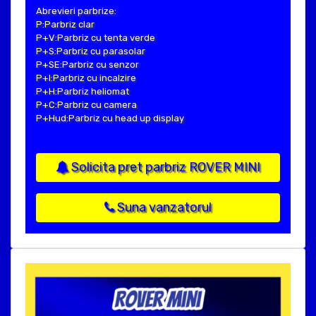
Abrevieri parbrize:
P:Parbriz clar
P+V:Parbriz cu tenta verde
P+S:Parbriz cu parasolar
P+SE:Parbriz cu senzor
P+I:Parbriz cu incalzire
P+H:Parbriz heliomat
P+C:Parbriz cu camera
P+Hud:Parbriz cu head up display
Solicita pret parbriz ROVER MINI
Suna vanzatorul