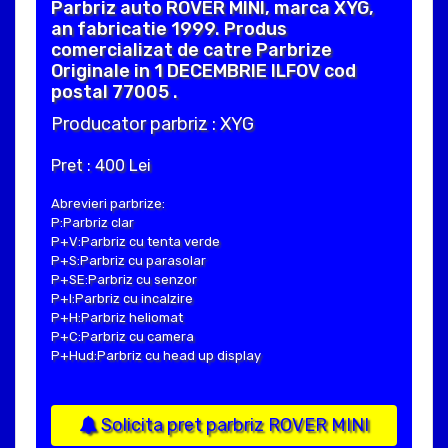
Parbriz auto ROVER MINI, marca XYG,
an fabricatie 1999. Produs
comercializat de catre Parbrize
Originale in 1 DECEMBRIE ILFOV cod
postal 77005 .
Producator parbriz : XYG
Pret : 400 Lei
Abrevieri parbrize:
P:Parbriz clar
P+V:Parbriz cu tenta verde
P+S:Parbriz cu parasolar
P+SE:Parbriz cu senzor
P+I:Parbriz cu incalzire
P+H:Parbriz heliomat
P+C:Parbriz cu camera
P+Hud:Parbriz cu head up display
Solicita pret parbriz ROVER MINI