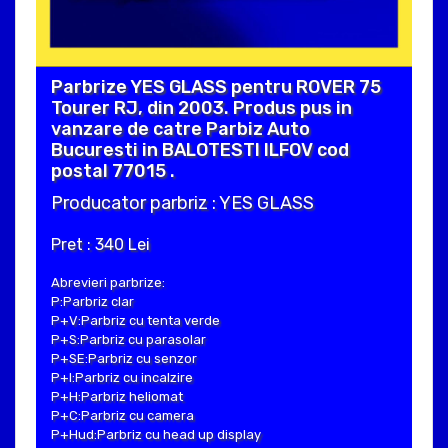
Parbrize YES GLASS pentru ROVER 75
Tourer RJ, din 2003. Produs pus in
vanzare de catre Parbiz Auto
Bucuresti in BALOTESTI ILFOV cod
postal 77015 .
Producator parbriz : YES GLASS
Pret : 340 Lei
Abrevieri parbrize:
P:Parbriz clar
P+V:Parbriz cu tenta verde
P+S:Parbriz cu parasolar
P+SE:Parbriz cu senzor
P+I:Parbriz cu incalzire
P+H:Parbriz heliomat
P+C:Parbriz cu camera
P+Hud:Parbriz cu head up display