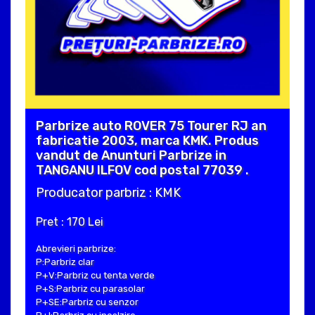
Parbrize auto ROVER 75 Tourer RJ an
fabricatie 2003, marca KMK. Produs
vandut de Anunturi Parbrize in
TANGANU ILFOV cod postal 77039 .
Producator parbriz : KMK
Pret : 170 Lei
Abrevieri parbrize:
P:Parbriz clar
P+V:Parbriz cu tenta verde
P+S:Parbriz cu parasolar
P+SE:Parbriz cu senzor