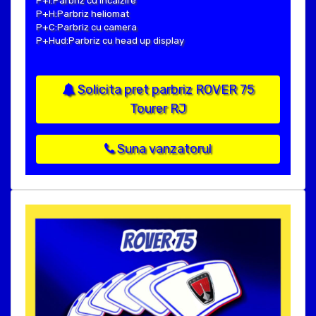
P+I:Parbriz cu incalzire
P+H:Parbriz heliomat
P+C:Parbriz cu camera
P+Hud:Parbriz cu head up display
Solicita pret parbriz ROVER 75
Tourer RJ
Suna vanzatorul