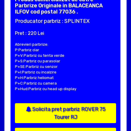
Parbrize Originale in BALACEANCA
ILFOV cod postal 77036 .
Producator parbriz : SPLINTEX
Pret : 220 Lei
Abrevieri parbrize:
P:Parbriz clar
P+V:Parbriz cu tenta verde
P+S:Parbriz cu parasolar
P+SE:Parbriz cu senzor
P+I:Parbriz cu incalzire
P+H:Parbriz heliomat
P+C:Parbriz cu camera
P+Hud:Parbriz cu head up display
Solicita pret parbriz ROVER 75
Tourer RJ