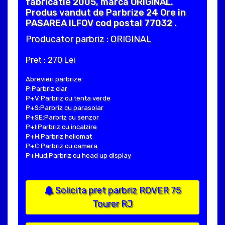
fabricatie 2005, marca ORIGINAL.
Produs vandut de Parbrize 24 Ore in
PASAREA ILFOV cod postal 77032 .
Producator parbriz : ORIGINAL
Pret : 270 Lei
Abrevieri parbrize:
P:Parbriz clar
P+V:Parbriz cu tenta verde
P+S:Parbriz cu parasolar
P+SE:Parbriz cu senzor
P+I:Parbriz cu incalzire
P+H:Parbriz heliomat
P+C:Parbriz cu camera
P+Hud:Parbriz cu head up display
Solicita pret parbriz ROVER 75
Tourer RJ