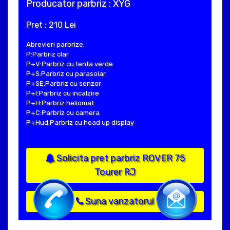
Producator parbriz : XYG
Pret : 210 Lei
Abrevieri parbrize:
P:Parbriz clar
P+V:Parbriz cu tenta verde
P+S:Parbriz cu parasolar
P+SE:Parbriz cu senzor
P+I:Parbriz cu incalzire
P+H:Parbriz heliomat
P+C:Parbriz cu camera
P+Hud:Parbriz cu head up display
Solicita pret parbriz ROVER 75
Tourer RJ
Suna vanzatorul