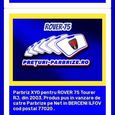
Parbriz XYG pentru ROVER 75 Tourer
RJ, din 2003. Produs pus in vanzare de
catre Parbrize pe Net in BERCENI ILFOV
cod postal 77020 .