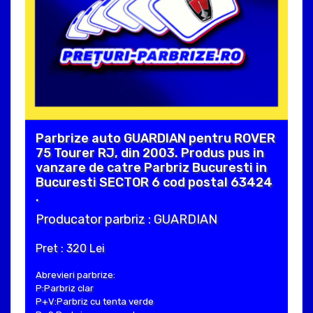
Parbrize auto GUARDIAN pentru ROVER
75 Tourer RJ, din 2003. Produs pus in
vanzare de catre Parbriz Bucuresti in
Bucuresti SECTOR 6 cod postal 63424
.
Producator parbriz : GUARDIAN
Pret : 320 Lei
Abrevieri parbrize:
P:Parbriz clar
P+V:Parbriz cu tenta verde