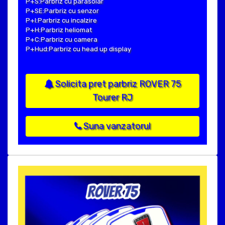
P+S:Parbriz cu parasolar
P+SE:Parbriz cu senzor
P+I:Parbriz cu incalzire
P+H:Parbriz heliomat
P+C:Parbriz cu camera
P+Hud:Parbriz cu head up display
Solicita pret parbriz ROVER 75
Tourer RJ
Suna vanzatorul