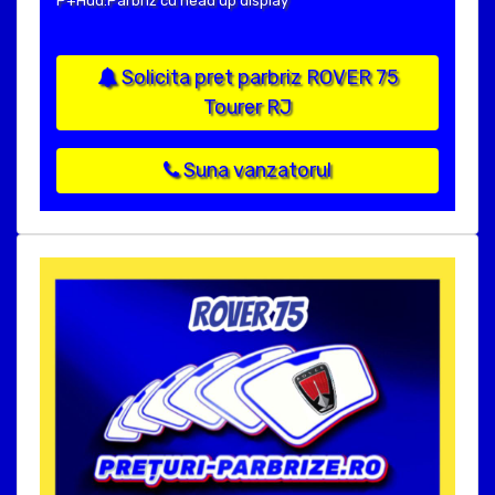
P+Hud:Parbriz cu head up display
Solicita pret parbriz ROVER 75
Tourer RJ
Suna vanzatorul