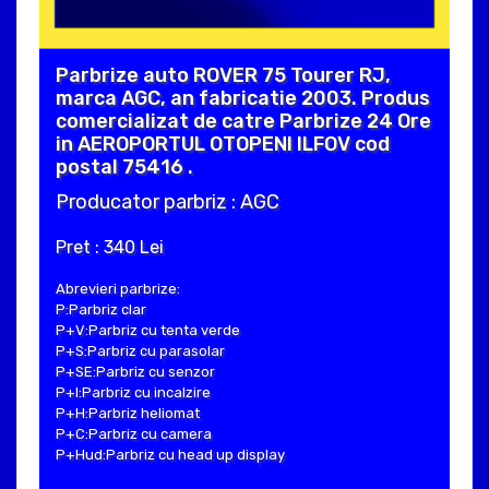
Parbrize auto ROVER 75 Tourer RJ,
marca AGC, an fabricatie 2003. Produs
comercializat de catre Parbrize 24 Ore
in AEROPORTUL OTOPENI ILFOV cod
postal 75416 .
Producator parbriz : AGC
Pret : 340 Lei
Abrevieri parbrize:
P:Parbriz clar
P+V:Parbriz cu tenta verde
P+S:Parbriz cu parasolar
P+SE:Parbriz cu senzor
P+I:Parbriz cu incalzire
P+H:Parbriz heliomat
P+C:Parbriz cu camera
P+Hud:Parbriz cu head up display