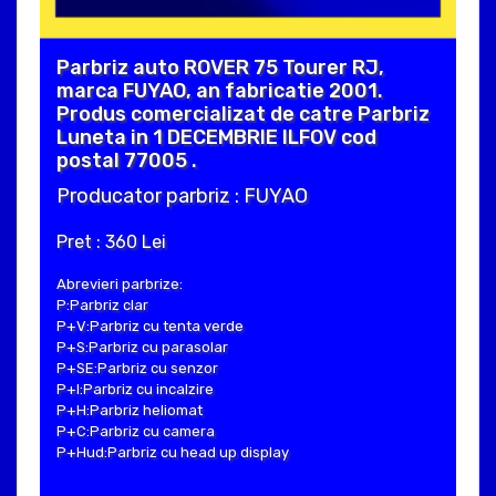
Parbriz auto ROVER 75 Tourer RJ,
marca FUYAO, an fabricatie 2001.
Produs comercializat de catre Parbriz
Luneta in 1 DECEMBRIE ILFOV cod
postal 77005 .
Producator parbriz : FUYAO
Pret : 360 Lei
Abrevieri parbrize:
P:Parbriz clar
P+V:Parbriz cu tenta verde
P+S:Parbriz cu parasolar
P+SE:Parbriz cu senzor
P+I:Parbriz cu incalzire
P+H:Parbriz heliomat
P+C:Parbriz cu camera
P+Hud:Parbriz cu head up display