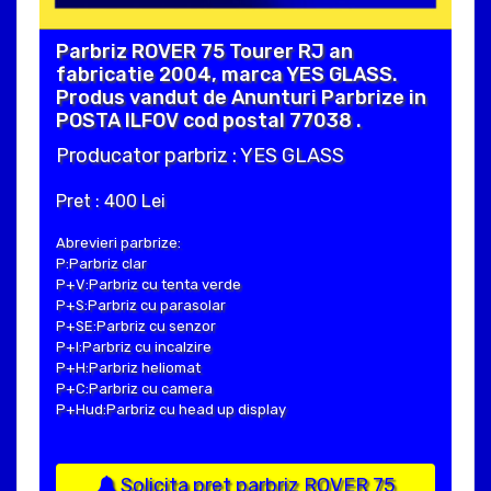
Parbriz ROVER 75 Tourer RJ an
fabricatie 2004, marca YES GLASS.
Produs vandut de Anunturi Parbrize in
POSTA ILFOV cod postal 77038 .
Producator parbriz : YES GLASS
Pret : 400 Lei
Abrevieri parbrize:
P:Parbriz clar
P+V:Parbriz cu tenta verde
P+S:Parbriz cu parasolar
P+SE:Parbriz cu senzor
P+I:Parbriz cu incalzire
P+H:Parbriz heliomat
P+C:Parbriz cu camera
P+Hud:Parbriz cu head up display
Solicita pret parbriz ROVER 75