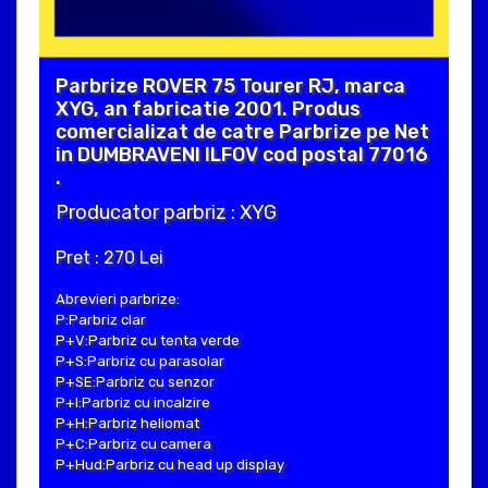
Parbrize ROVER 75 Tourer RJ, marca
XYG, an fabricatie 2001. Produs
comercializat de catre Parbrize pe Net
in DUMBRAVENI ILFOV cod postal 77016
.
Producator parbriz : XYG
Pret : 270 Lei
Abrevieri parbrize:
P:Parbriz clar
P+V:Parbriz cu tenta verde
P+S:Parbriz cu parasolar
P+SE:Parbriz cu senzor
P+I:Parbriz cu incalzire
P+H:Parbriz heliomat
P+C:Parbriz cu camera
P+Hud:Parbriz cu head up display