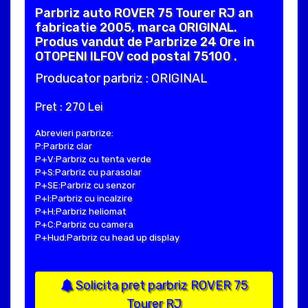
Parbriz auto ROVER 75 Tourer RJ an
fabricatie 2005, marca ORIGINAL.
Produs vandut de Parbrize 24 Ore in
OTOPENI ILFOV cod postal 75100 .
Producator parbriz : ORIGINAL
Pret : 270 Lei
Abrevieri parbrize:
P:Parbriz clar
P+V:Parbriz cu tenta verde
P+S:Parbriz cu parasolar
P+SE:Parbriz cu senzor
P+I:Parbriz cu incalzire
P+H:Parbriz heliomat
P+C:Parbriz cu camera
P+Hud:Parbriz cu head up display
Solicita pret parbriz ROVER 75
Tourer RJ