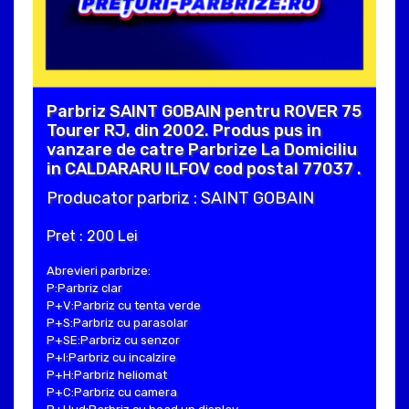
Parbriz SAINT GOBAIN pentru ROVER 75
Tourer RJ, din 2002. Produs pus in
vanzare de catre Parbrize La Domiciliu
in CALDARARU ILFOV cod postal 77037 .
Producator parbriz : SAINT GOBAIN
Pret : 200 Lei
Abrevieri parbrize:
P:Parbriz clar
P+V:Parbriz cu tenta verde
P+S:Parbriz cu parasolar
P+SE:Parbriz cu senzor
P+I:Parbriz cu incalzire
P+H:Parbriz heliomat
P+C:Parbriz cu camera