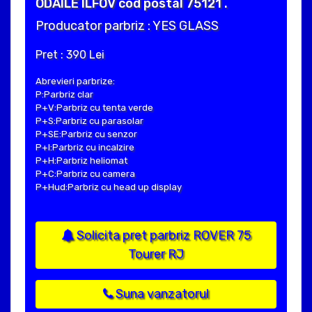
ODAILE ILFOV cod postal 75121 .
Producator parbriz : YES GLASS
Pret : 390 Lei
Abrevieri parbrize:
P:Parbriz clar
P+V:Parbriz cu tenta verde
P+S:Parbriz cu parasolar
P+SE:Parbriz cu senzor
P+I:Parbriz cu incalzire
P+H:Parbriz heliomat
P+C:Parbriz cu camera
P+Hud:Parbriz cu head up display
Solicita pret parbriz ROVER 75
Tourer RJ
Suna vanzatorul