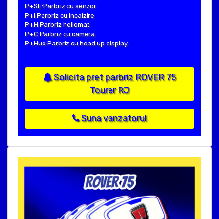
P+SE:Parbriz cu senzor
P+I:Parbriz cu incalzire
P+H:Parbriz heliomat
P+C:Parbriz cu camera
P+Hud:Parbriz cu head up display
Solicita pret parbriz ROVER 75
Tourer RJ
Suna vanzatorul