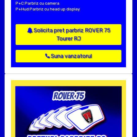
P+C:Parbriz cu camera
P+Hud:Parbriz cu head up display
Solicita pret parbriz ROVER 75
Tourer RJ
Suna vanzatorul