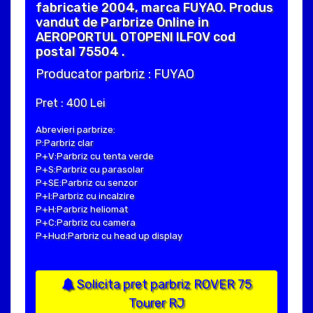
fabricatie 2004, marca FUYAO. Produs
vandut de Parbrize Online in
AEROPORTUL OTOPENI ILFOV cod
postal 75504 .
Producator parbriz : FUYAO
Pret : 400 Lei
Abrevieri parbrize:
P:Parbriz clar
P+V:Parbriz cu tenta verde
P+S:Parbriz cu parasolar
P+SE:Parbriz cu senzor
P+I:Parbriz cu incalzire
P+H:Parbriz heliomat
P+C:Parbriz cu camera
P+Hud:Parbriz cu head up display
Solicita pret parbriz ROVER 75
Tourer RJ