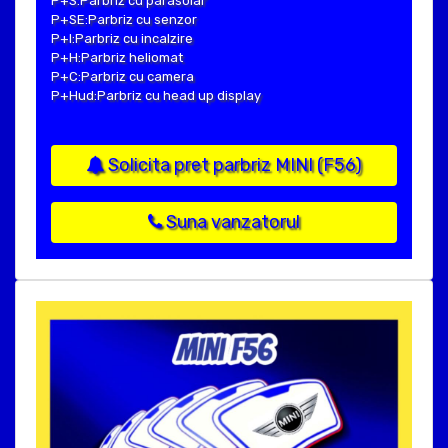
P+S:Parbriz cu parasolar
P+SE:Parbriz cu senzor
P+I:Parbriz cu incalzire
P+H:Parbriz heliomat
P+C:Parbriz cu camera
P+Hud:Parbriz cu head up display
Solicita pret parbriz MINI (F56)
Suna vanzatorul