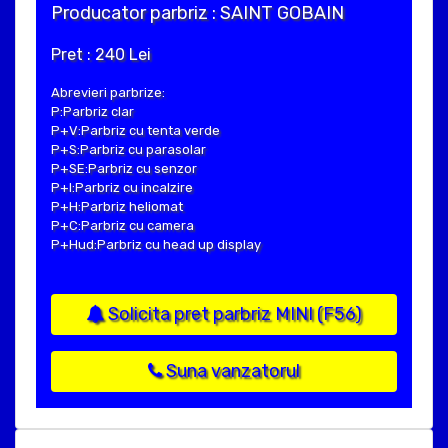
Producator parbriz : SAINT GOBAIN
Pret : 240 Lei
Abrevieri parbrize:
P:Parbriz clar
P+V:Parbriz cu tenta verde
P+S:Parbriz cu parasolar
P+SE:Parbriz cu senzor
P+I:Parbriz cu incalzire
P+H:Parbriz heliomat
P+C:Parbriz cu camera
P+Hud:Parbriz cu head up display
Solicita pret parbriz MINI (F56)
Suna vanzatorul