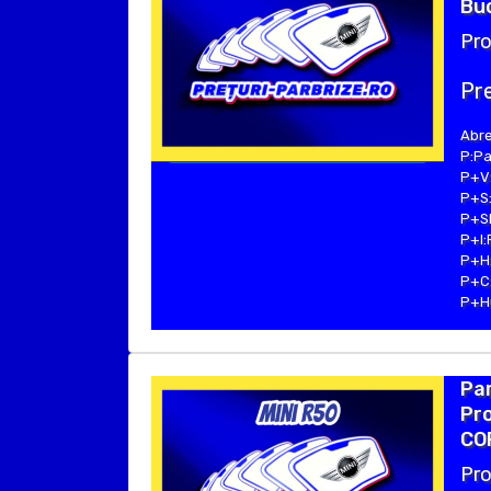
Buc
Pro
Pre
Abre
P:Pa
P+V:
P+S:
P+SE
P+I:
P+H:
P+C:
P+Hu
Par
Pro
COP
Pro