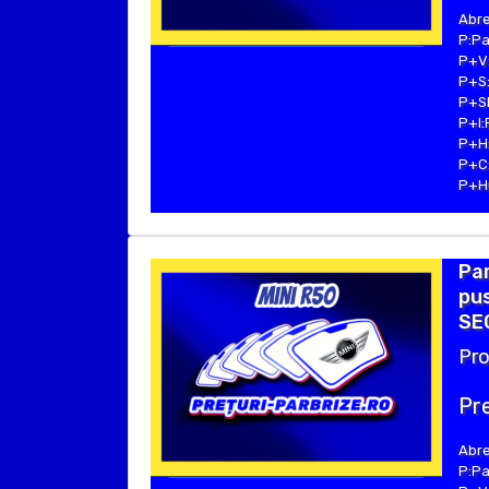
Abre
P:Pa
P+V:
P+S:
P+SE
P+I:
P+H:
P+C:
P+Hu
Par
pus
SEC
Pro
Pre
Abre
P:Pa