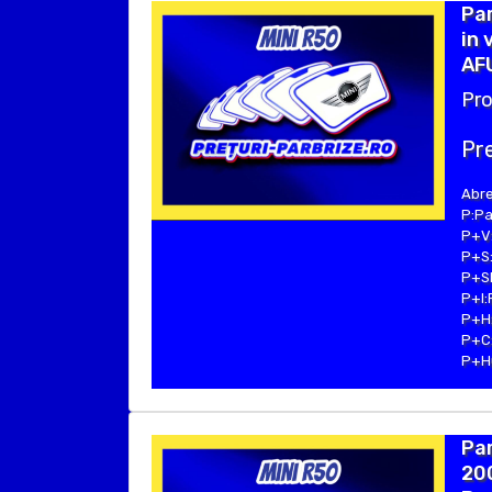
Par
in 
AFU
Pro
Pre
Abre
P:Pa
P+V:
P+S:
P+SE
P+I:
P+H:
P+C:
P+Hu
Par
200