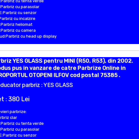
Parbriz cu tenta verde
Parbriz cu parasolar
:Parbriz cu senzor
Parbriz cu incalzire
Parbriz heliomat
Parbriz cu camera
d:Parbriz cu head up display
briz YES GLASS pentru MINI (R50, R53), din 2002.
dus pus in vanzare de catre Parbrize Online in
ROPORTUL OTOPENI ILFOV cod postal 75385 .
ducator parbriz : YES GLASS
t : 380 Lei
vieri parbrize:
rbriz clar
Parbriz cu tenta verde
Parbriz cu parasolar
:Parbriz cu senzor