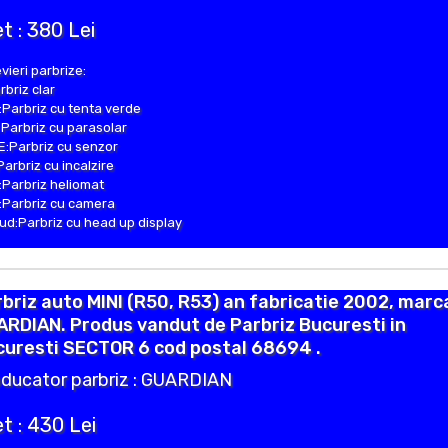
t : 380 Lei
vieri parbrize:
rbriz clar
Parbriz cu tenta verde
Parbriz cu parasolar
:Parbriz cu senzor
Parbriz cu incalzire
Parbriz heliomat
Parbriz cu camera
d:Parbriz cu head up display
briz auto MINI (R50, R53) an fabricatie 2002, marc
RDIAN. Produs vandut de Parbriz Bucuresti in
curesti SECTOR 6 cod postal 68694 .
ducator parbriz : GUARDIAN
t : 430 Lei