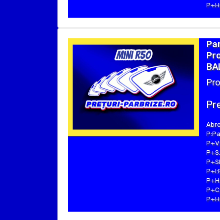
P+Hu
Par
Pro
BA
Pro
Pre
Abre
P:Pa
P+V:
P+S:
P+SE
P+I:
P+H:
P+C:
P+Hu