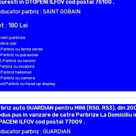
uresti in OTOPENI ILFOV cod postal 75100 .
ducator parbriz : SAINT GOBAIN
t : 180 Lei
vieri parbrize:
rbriz clar
Parbriz cu tenta verde
Parbriz cu parasolar
:Parbriz cu senzor
Parbriz cu incalzire
Parbriz heliomat
Parbriz cu camera
d:Parbriz cu head up display
briz auto GUARDIAN pentru MINI (R50, R53), din 20
dus pus in vanzare de catre Parbrize La Domiciliu i
ACENI ILFOV cod postal 77009 .
ducator parbriz : GUARDIAN