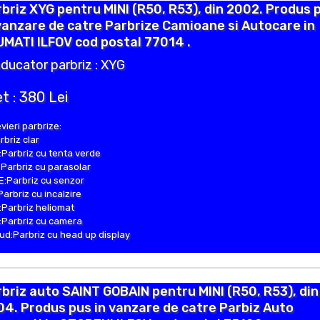
briz XYG pentru MINI (R50, R53), din 2002. Produs 
vanzare de catre Parbrize Camioane si Autocare in
MATI ILFOV cod postal 77014 .
ducator parbriz : XYG
t : 380 Lei
vieri parbrize:
rbriz clar
Parbriz cu tenta verde
Parbriz cu parasolar
:Parbriz cu senzor
Parbriz cu incalzire
Parbriz heliomat
Parbriz cu camera
d:Parbriz cu head up display
briz auto SAINT GOBAIN pentru MINI (R50, R53), din
4. Produs pus in vanzare de catre Parbiz Auto