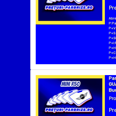
Pre
Abre
P:Pa
P+V:
P+S:
P+SE
P+I:
P+H:
P+C:
P+Hu
Par
GUA
Bu
Pro
Pre