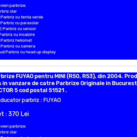
vieri parbrize:
rbriz clar
Parbriz cu tenta verde
Parbriz cu parasolar
:Parbriz cu senzor
Parbriz cu incalzire
Parbriz heliomat
Parbriz cu camera
d:Parbriz cu head up display
brize FUYAO pentru MINI (R50, R53), din 2004. Pro
 in vanzare de catre Parbrize Originale in Bucurest
TOR 5 cod postal 51521 .
ducator parbriz : FUYAO
t : 370 Lei
vieri parbrize:
rbriz clar