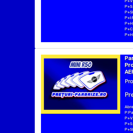
P+V:
P+S:
P+SE
P+I:
P+H:
P+C:
P+Hu
Par
Pro
AE
Pro
Pre
Abre
P:Pa
P+V:
P+S:
P+SE