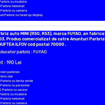
Parbriz cu incalzire
Parbriz heliomat
Parbriz cu camera
d:Parbriz cu head up display
briz auto MINI (R50, R53), marca FUYAO, an fabrica
3. Produs comercializat de catre Anunturi Parbriz
BUFTEA ILFOV cod postal 70000 .
ducator parbriz : FUYAO
t : 190 Lei
vieri parbrize:
rbriz clar
Parbriz cu tenta verde
Parbriz cu parasolar
:Parbriz cu senzor
Parbriz cu incalzire
Parbriz heliomat
Parbriz cu camera