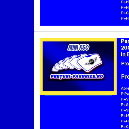
P+I:
P+H:
P+C:
P+Hu
Par
200
in 
Pro
Pre
Abre
P:Pa
P+V:
P+S:
P+SE
P+I:
P+H:
P+C: