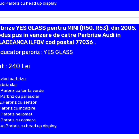
d:Parbriz cu head up display
brize YES GLASS pentru MINI (R50, R53), din 2005.
dus pus in vanzare de catre Parbrize Audi in
LACEANCA ILFOV cod postal 77036 .
ducator parbriz : YES GLASS
t : 240 Lei
vieri parbrize:
rbriz clar
Parbriz cu tenta verde
Parbriz cu parasolar
:Parbriz cu senzor
Parbriz cu incalzire
Parbriz heliomat
Parbriz cu camera
d:Parbriz cu head up display