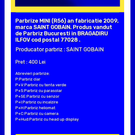
Parbrize MINI (R56) an fabricatie 2009,
marca SAINT GOBAIN. Produs vandut
de Parbriz Bucuresti in BRAGADIRU
ILFOV cod postal 77028 .
Producator parbriz : SAINT GOBAIN
Pret : 400 Lei
Abrevieri parbrize:
P:Parbriz clar
P+V:Parbriz cu tenta verde
P+S:Parbriz cu parasolar
P+SE:Parbriz cu senzor
P+I:Parbriz cu incalzire
P+H:Parbriz heliomat
P+C:Parbriz cu camera
P+Hud:Parbriz cu head up display