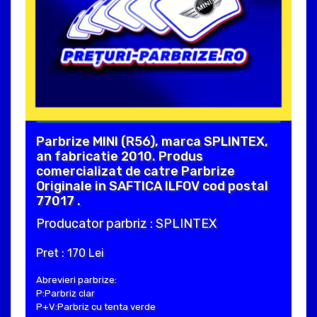
Parbrize MINI (R56), marca SPLINTEX,
an fabricatie 2010. Produs
comercializat de catre Parbrize
Originale in SAFTICA ILFOV cod postal
77017 .
Producator parbriz : SPLINTEX
Pret : 170 Lei
Abrevieri parbrize:
P:Parbriz clar
P+V:Parbriz cu tenta verde