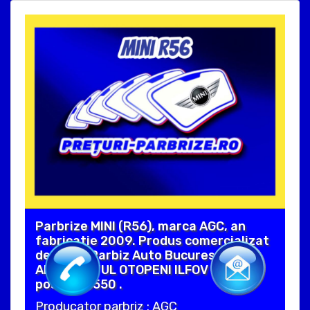
Parbrize MINI (R56), marca AGC, an
fabricatie 2009. Produs comercializat
de catre Parbiz Auto Bucuresti in
AEROPORTUL OTOPENI ILFOV cod
postal 75550 .
Producator parbriz : AGC