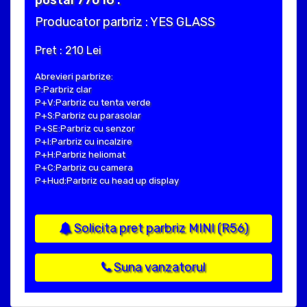
postal 77016 .
Producator parbriz : YES GLASS
Pret : 210 Lei
Abrevieri parbrize:
P:Parbriz clar
P+V:Parbriz cu tenta verde
P+S:Parbriz cu parasolar
P+SE:Parbriz cu senzor
P+I:Parbriz cu incalzire
P+H:Parbriz heliomat
P+C:Parbriz cu camera
P+Hud:Parbriz cu head up display
Solicita pret parbriz MINI (R56)
Suna vanzatorul