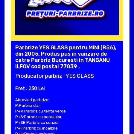
Parbrize YES GLASS pentru MINI (R56),
din 2005. Produs pus in vanzare de
catre Parbriz Bucuresti in TANGANU
ILFOV cod postal 77039 .
Producator parbriz : YES GLASS
Pret : 230 Lei
Abrevieri parbrize:
P:Parbriz clar
P+V:Parbriz cu tenta verde
P+S:Parbriz cu parasolar
P+SE:Parbriz cu senzor
P+I:Parbriz cu incalzire
P+H:Parbriz heliomat