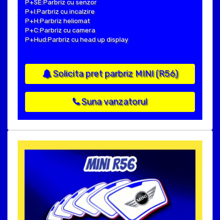
P+SE:Parbriz cu senzor
P+I:Parbriz cu incalzire
P+H:Parbriz heliomat
P+C:Parbriz cu camera
P+Hud:Parbriz cu head up display
Solicita pret parbriz MINI (R56)
Suna vanzatorul