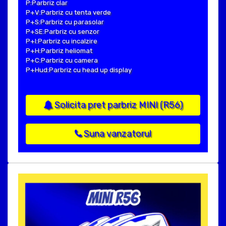
P:Parbriz clar
P+V:Parbriz cu tenta verde
P+S:Parbriz cu parasolar
P+SE:Parbriz cu senzor
P+I:Parbriz cu incalzire
P+H:Parbriz heliomat
P+C:Parbriz cu camera
P+Hud:Parbriz cu head up display
Solicita pret parbriz MINI (R56)
Suna vanzatorul