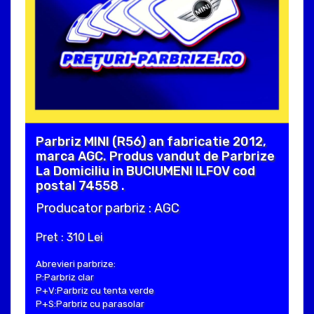
Parbriz MINI (R56) an fabricatie 2012,
marca AGC. Produs vandut de Parbrize
La Domiciliu in BUCIUMENI ILFOV cod
postal 74558 .
Producator parbriz : AGC
Pret : 310 Lei
Abrevieri parbrize:
P:Parbriz clar
P+V:Parbriz cu tenta verde
P+S:Parbriz cu parasolar