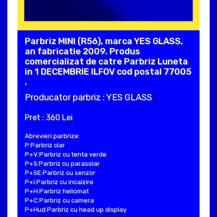
Parbriz MINI (R56), marca YES GLASS,
an fabricatie 2009. Produs
comercializat de catre Parbriz Luneta
in 1 DECEMBRIE ILFOV cod postal 77005
.
Producator parbriz : YES GLASS
Pret : 360 Lei
Abrevieri parbrize:
P:Parbriz clar
P+V:Parbriz cu tenta verde
P+S:Parbriz cu parasolar
P+SE:Parbriz cu senzor
P+I:Parbriz cu incalzire
P+H:Parbriz heliomat
P+C:Parbriz cu camera
P+Hud:Parbriz cu head up display