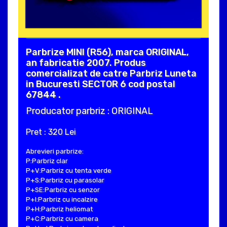
Parbrize MINI (R56), marca ORIGINAL,
an fabricatie 2007. Produs
comercializat de catre Parbriz Luneta
in Bucuresti SECTOR 6 cod postal
67844 .
Producator parbriz : ORIGINAL
Pret : 320 Lei
Abrevieri parbrize:
P:Parbriz clar
P+V:Parbriz cu tenta verde
P+S:Parbriz cu parasolar
P+SE:Parbriz cu senzor
P+I:Parbriz cu incalzire
P+H:Parbriz heliomat
P+C:Parbriz cu camera