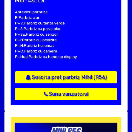
Pret : 430 Lei
Abrevieri parbrize:
P:Parbriz clar
P+V:Parbriz cu tenta verde
P+S:Parbriz cu parasolar
P+SE:Parbriz cu senzor
P+I:Parbriz cu incalzire
P+H:Parbriz heliomat
P+C:Parbriz cu camera
P+Hud:Parbriz cu head up display
Solicita pret parbriz MINI (R56)
Suna vanzatorul