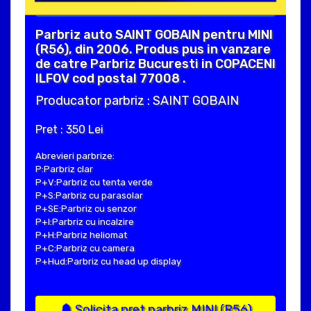
Parbriz auto SAINT GOBAIN pentru MINI
(R56), din 2006. Produs pus in vanzare
de catre Parbriz Bucuresti in COPACENI
ILFOV cod postal 77008 .
Producator parbriz : SAINT GOBAIN
Pret : 350 Lei
Abrevieri parbrize:
P:Parbriz clar
P+V:Parbriz cu tenta verde
P+S:Parbriz cu parasolar
P+SE:Parbriz cu senzor
P+I:Parbriz cu incalzire
P+H:Parbriz heliomat
P+C:Parbriz cu camera
P+Hud:Parbriz cu head up display
Solicita pret parbriz MINI (R56)