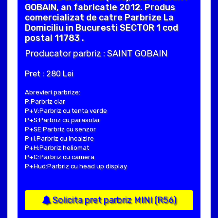
GOBAIN, an fabricatie 2012. Produs
comercializat de catre Parbrize La
Domiciliu in Bucuresti SECTOR 1 cod
postal 11783 .
Producator parbriz : SAINT GOBAIN
Pret : 280 Lei
Abrevieri parbrize:
P:Parbriz clar
P+V:Parbriz cu tenta verde
P+S:Parbriz cu parasolar
P+SE:Parbriz cu senzor
P+I:Parbriz cu incalzire
P+H:Parbriz heliomat
P+C:Parbriz cu camera
P+Hud:Parbriz cu head up display
Solicita pret parbriz MINI (R56)