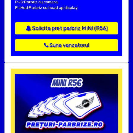
P+C:Parbriz cu camera
P+Hud:Parbriz cu head up display
Solicita pret parbriz MINI (R56)
Suna vanzatorul