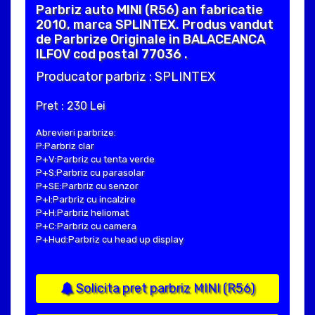
Parbriz auto MINI (R56) an fabricatie
2010, marca SPLINTEX. Produs vandut
de Parbrize Originale in BALACEANCA
ILFOV cod postal 77036 .
Producator parbriz : SPLINTEX
Pret : 230 Lei
Abrevieri parbrize:
P:Parbriz clar
P+V:Parbriz cu tenta verde
P+S:Parbriz cu parasolar
P+SE:Parbriz cu senzor
P+I:Parbriz cu incalzire
P+H:Parbriz heliomat
P+C:Parbriz cu camera
P+Hud:Parbriz cu head up display
Solicita pret parbriz MINI (R56)