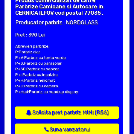
Produs comercializat de catre
Parbrize Camioane si Autocare in
CERNICA ILFOV cod postal 77035 .
Producator parbriz : NORDGLASS
Pret : 390 Lei
Abrevieri parbrize:
P:Parbriz clar
P+V:Parbriz cu tenta verde
P+S:Parbriz cu parasolar
P+SE:Parbriz cu senzor
P+I:Parbriz cu incalzire
P+H:Parbriz heliomat
P+C:Parbriz cu camera
P+Hud:Parbriz cu head up display
Solicita pret parbriz MINI (R56)
Suna vanzatorul