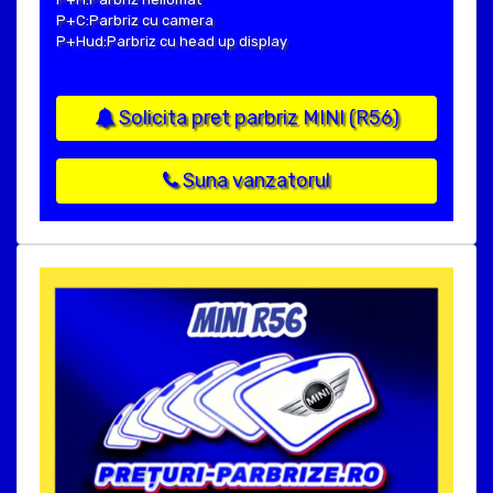
P+C:Parbriz cu camera
P+Hud:Parbriz cu head up display
Solicita pret parbriz MINI (R56)
Suna vanzatorul