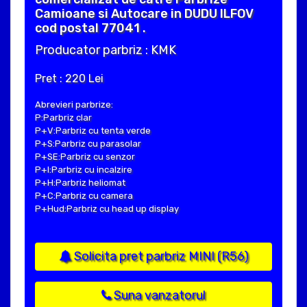
Camioane si Autocare in DUDU ILFOV
cod postal 77041 .
Producator parbriz : KMK
Pret : 220 Lei
Abrevieri parbrize:
P:Parbriz clar
P+V:Parbriz cu tenta verde
P+S:Parbriz cu parasolar
P+SE:Parbriz cu senzor
P+I:Parbriz cu incalzire
P+H:Parbriz heliomat
P+C:Parbriz cu camera
P+Hud:Parbriz cu head up display
Solicita pret parbriz MINI (R56)
Suna vanzatorul