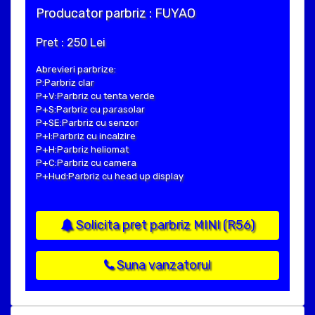
Producator parbriz : FUYAO
Pret : 250 Lei
Abrevieri parbrize:
P:Parbriz clar
P+V:Parbriz cu tenta verde
P+S:Parbriz cu parasolar
P+SE:Parbriz cu senzor
P+I:Parbriz cu incalzire
P+H:Parbriz heliomat
P+C:Parbriz cu camera
P+Hud:Parbriz cu head up display
Solicita pret parbriz MINI (R56)
Suna vanzatorul