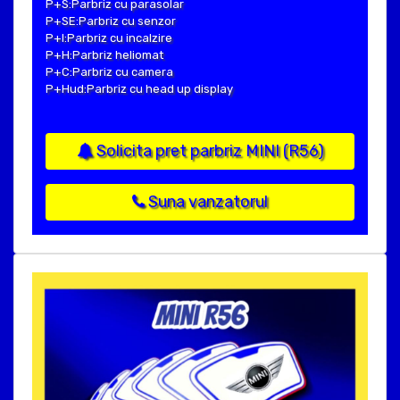
P+S:Parbriz cu parasolar
P+SE:Parbriz cu senzor
P+I:Parbriz cu incalzire
P+H:Parbriz heliomat
P+C:Parbriz cu camera
P+Hud:Parbriz cu head up display
Solicita pret parbriz MINI (R56)
Suna vanzatorul