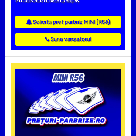
P+Hud:Parbriz cu head up display
Solicita pret parbriz MINI (R56)
Suna vanzatorul