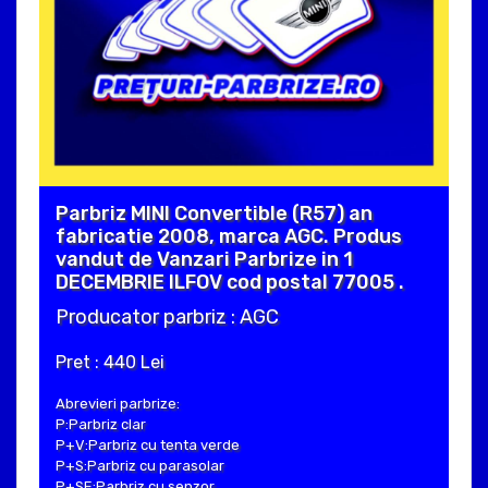
Parbriz MINI Convertible (R57) an
fabricatie 2008, marca AGC. Produs
vandut de Vanzari Parbrize in 1
DECEMBRIE ILFOV cod postal 77005 .
Producator parbriz : AGC
Pret : 440 Lei
Abrevieri parbrize:
P:Parbriz clar
P+V:Parbriz cu tenta verde
P+S:Parbriz cu parasolar
P+SE:Parbriz cu senzor