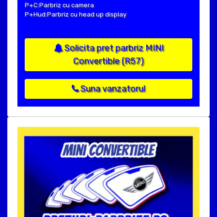
P+C:Parbriz cu camera
P+Hud:Parbriz cu head up display
Solicita pret parbriz MINI
Convertible (R57)
Suna vanzatorul