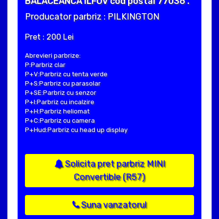
BALACEANCA ILFOV cod postal 77036 .
Producator parbriz : PILKINGTON
Pret : 200 Lei
Abrevieri parbrize:
P:Parbriz clar
P+V:Parbriz cu tenta verde
P+S:Parbriz cu parasolar
P+SE:Parbriz cu senzor
P+I:Parbriz cu incalzire
P+H:Parbriz heliomat
P+C:Parbriz cu camera
P+Hud:Parbriz cu head up display
Solicita pret parbriz MINI
Convertible (R57)
Suna vanzatorul