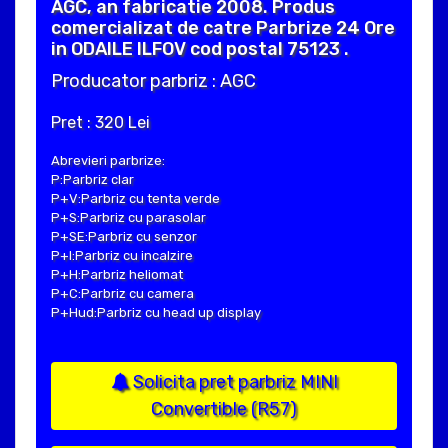
AGC, an fabricatie 2008. Produs
comercializat de catre Parbrize 24 Ore
in ODAILE ILFOV cod postal 75123 .
Producator parbriz : AGC
Pret : 320 Lei
Abrevieri parbrize:
P:Parbriz clar
P+V:Parbriz cu tenta verde
P+S:Parbriz cu parasolar
P+SE:Parbriz cu senzor
P+I:Parbriz cu incalzire
P+H:Parbriz heliomat
P+C:Parbriz cu camera
P+Hud:Parbriz cu head up display
Solicita pret parbriz MINI
Convertible (R57)