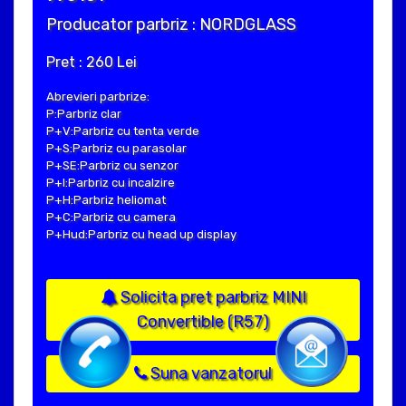
Producator parbriz : NORDGLASS
Pret : 260 Lei
Abrevieri parbrize:
P:Parbriz clar
P+V:Parbriz cu tenta verde
P+S:Parbriz cu parasolar
P+SE:Parbriz cu senzor
P+I:Parbriz cu incalzire
P+H:Parbriz heliomat
P+C:Parbriz cu camera
P+Hud:Parbriz cu head up display
Solicita pret parbriz MINI
Convertible (R57)
Suna vanzatorul