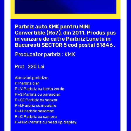
Parbriz auto KMK pentru MINI
Convertible (R57), din 2011. Produs pus
in vanzare de catre Parbriz Luneta in
Bucuresti SECTOR 5 cod postal 51846 .
Producator parbriz : KMK
Pret : 220 Lei
Abrevieri parbrize:
P:Parbriz clar
P+V:Parbriz cu tenta verde
P+S:Parbriz cu parasolar
P+SE:Parbriz cu senzor
P+I:Parbriz cu incalzire
P+H:Parbriz heliomat
P+C:Parbriz cu camera
P+Hud:Parbriz cu head up display