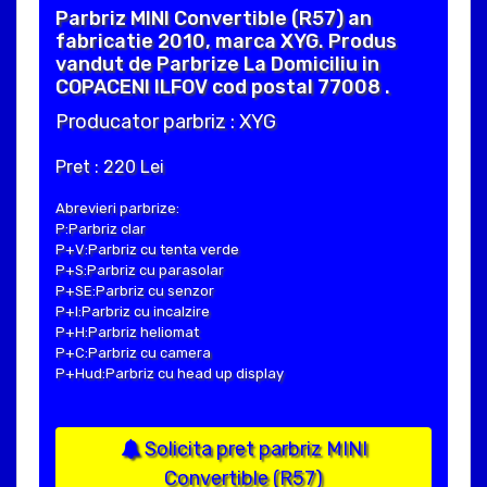
Parbriz MINI Convertible (R57) an
fabricatie 2010, marca XYG. Produs
vandut de Parbrize La Domiciliu in
COPACENI ILFOV cod postal 77008 .
Producator parbriz : XYG
Pret : 220 Lei
Abrevieri parbrize:
P:Parbriz clar
P+V:Parbriz cu tenta verde
P+S:Parbriz cu parasolar
P+SE:Parbriz cu senzor
P+I:Parbriz cu incalzire
P+H:Parbriz heliomat
P+C:Parbriz cu camera
P+Hud:Parbriz cu head up display
Solicita pret parbriz MINI
Convertible (R57)