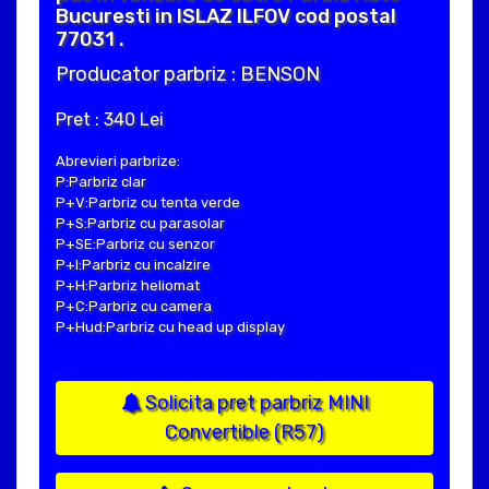
Bucuresti in ISLAZ ILFOV cod postal
77031 .
Producator parbriz : BENSON
Pret : 340 Lei
Abrevieri parbrize:
P:Parbriz clar
P+V:Parbriz cu tenta verde
P+S:Parbriz cu parasolar
P+SE:Parbriz cu senzor
P+I:Parbriz cu incalzire
P+H:Parbriz heliomat
P+C:Parbriz cu camera
P+Hud:Parbriz cu head up display
Solicita pret parbriz MINI
Convertible (R57)