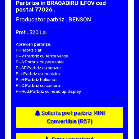
Parbrize in BRAGADIRU ILFOV cod
postal 77026 .
Producator parbriz : BENSON
Pret : 320 Lei
Abrevieri parbrize:
P:Parbriz clar
P+V:Parbriz cu tenta verde
P+S:Parbriz cu parasolar
P+SE:Parbriz cu senzor
P+I:Parbriz cu incalzire
P+H:Parbriz heliomat
P+C:Parbriz cu camera
P+Hud:Parbriz cu head up display
Solicita pret parbriz MINI
Convertible (R57)