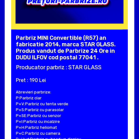
Parbriz MINI Convertible (R57) an
fabricatie 2014, marca STAR GLASS.
Produs vandut de Parbrize 24 Ore in
DUDU ILFOV cod postal 77041 .
Producator parbriz : STAR GLASS
Pret : 190 Lei
Abrevieri parbrize:
P:Parbriz clar
P+V:Parbriz cu tenta verde
P+S:Parbriz cu parasolar
P+SE:Parbriz cu senzor
P+I:Parbriz cu incalzire
P+H:Parbriz heliomat
P+C:Parbriz cu camera