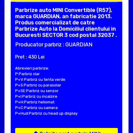
Parbrize auto MINI Convertible (R57),
marca GUARDIAN, an fabricatie 2013.
Produs comercializat de catre
Parbrize Auto la Domiciliul clientului in
Bucuresti SECTOR 3 cod postal 32037 .
Producator parbriz : GUARDIAN
Pret : 430 Lei
Abrevieri parbrize:
P:Parbriz clar
P+V:Parbriz cu tenta verde
P+S:Parbriz cu parasolar
P+SE:Parbriz cu senzor
P+I:Parbriz cu incalzire
P+H:Parbriz heliomat
P+C:Parbriz cu camera
P+Hud:Parbriz cu head up display