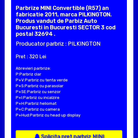
Parbrize MINI Convertible (R57) an
fabricatie 2011, marca PILKINGTON.
Produs vandut de Parbiz Auto
Bucuresti in Bucuresti SECTOR 3 cod
postal 32694 .
Producator parbriz : PILKINGTON
Pret : 320 Lei
Abrevieri parbrize:
P:Parbriz clar
P+V:Parbriz cu tenta verde
P+S:Parbriz cu parasolar
P+SE:Parbriz cu senzor
P+I:Parbriz cu incalzire
P+H:Parbriz heliomat
P+C:Parbriz cu camera
P+Hud:Parbriz cu head up display
Solicita pret parbriz MINI