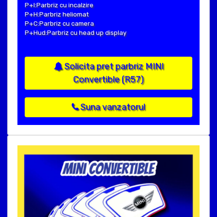
P+I:Parbriz cu incalzire
P+H:Parbriz heliomat
P+C:Parbriz cu camera
P+Hud:Parbriz cu head up display
Solicita pret parbriz MINI
Convertible (R57)
Suna vanzatorul