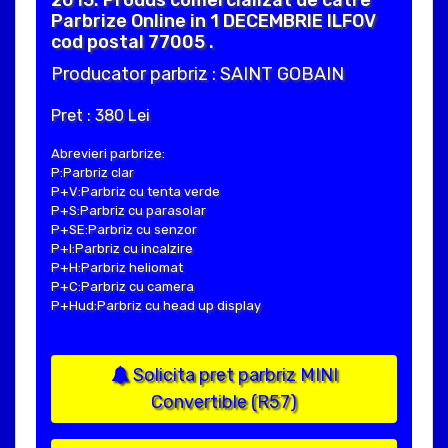
Parbrize Online in 1 DECEMBRIE ILFOV
cod postal 77005 .
Producator parbriz : SAINT GOBAIN
Pret : 380 Lei
Abrevieri parbrize:
P:Parbriz clar
P+V:Parbriz cu tenta verde
P+S:Parbriz cu parasolar
P+SE:Parbriz cu senzor
P+I:Parbriz cu incalzire
P+H:Parbriz heliomat
P+C:Parbriz cu camera
P+Hud:Parbriz cu head up display
Solicita pret parbriz MINI
Convertible (R57)