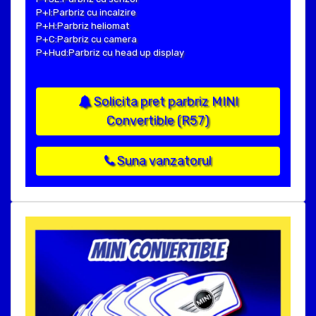
P+I:Parbriz cu incalzire
P+H:Parbriz heliomat
P+C:Parbriz cu camera
P+Hud:Parbriz cu head up display
Solicita pret parbriz MINI
Convertible (R57)
Suna vanzatorul