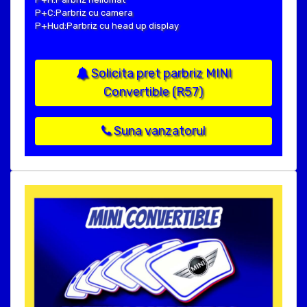
P+C:Parbriz cu camera
P+Hud:Parbriz cu head up display
Solicita pret parbriz MINI
Convertible (R57)
Suna vanzatorul