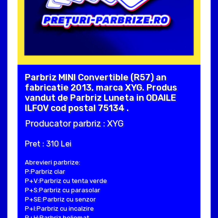
Parbriz MINI Convertible (R57) an
fabricatie 2013, marca XYG. Produs
vandut de Parbriz Luneta in ODAILE
ILFOV cod postal 75134 .
Producator parbriz : XYG
Pret : 310 Lei
Abrevieri parbrize:
P:Parbriz clar
P+V:Parbriz cu tenta verde
P+S:Parbriz cu parasolar
P+SE:Parbriz cu senzor
P+I:Parbriz cu incalzire
P+H:Parbriz heliomat