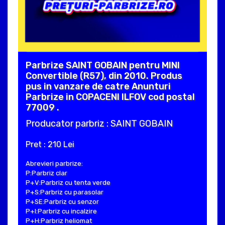
Parbrize SAINT GOBAIN pentru MINI
Convertible (R57), din 2010. Produs
pus in vanzare de catre Anunturi
Parbrize in COPACENI ILFOV cod postal
77009 .
Producator parbriz : SAINT GOBAIN
Pret : 210 Lei
Abrevieri parbrize:
P:Parbriz clar
P+V:Parbriz cu tenta verde
P+S:Parbriz cu parasolar
P+SE:Parbriz cu senzor
P+I:Parbriz cu incalzire
P+H:Parbriz heliomat