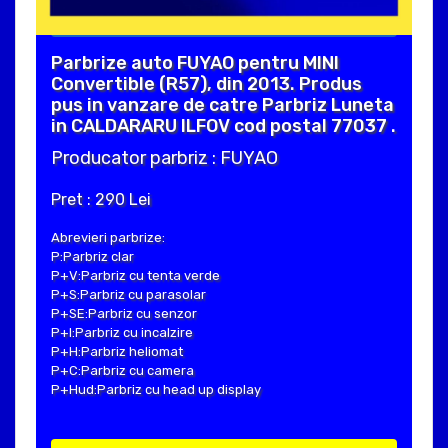
Parbrize auto FUYAO pentru MINI
Convertible (R57), din 2013. Produs
pus in vanzare de catre Parbriz Luneta
in CALDARARU ILFOV cod postal 77037 .
Producator parbriz : FUYAO
Pret : 290 Lei
Abrevieri parbrize:
P:Parbriz clar
P+V:Parbriz cu tenta verde
P+S:Parbriz cu parasolar
P+SE:Parbriz cu senzor
P+I:Parbriz cu incalzire
P+H:Parbriz heliomat
P+C:Parbriz cu camera
P+Hud:Parbriz cu head up display