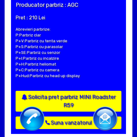
Producator parbriz : AGC
Pret : 210 Lei
Abrevieri parbrize:
P:Parbriz clar
P+V:Parbriz cu tenta verde
P+S:Parbriz cu parasolar
P+SE:Parbriz cu senzor
P+I:Parbriz cu incalzire
P+H:Parbriz heliomat
P+C:Parbriz cu camera
P+Hud:Parbriz cu head up display
Solicita pret parbriz MINI Roadster
R59
Suna vanzatorul