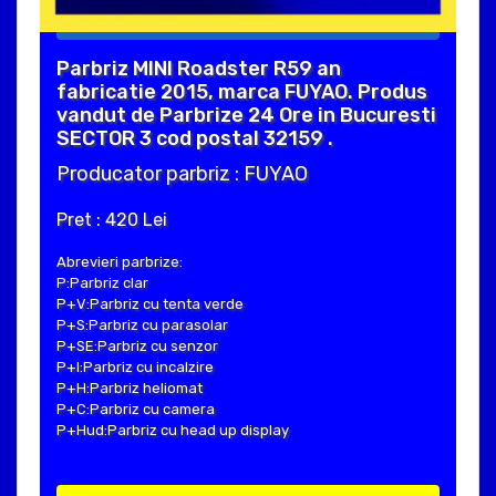
Parbriz MINI Roadster R59 an
fabricatie 2015, marca FUYAO. Produs
vandut de Parbrize 24 Ore in Bucuresti
SECTOR 3 cod postal 32159 .
Producator parbriz : FUYAO
Pret : 420 Lei
Abrevieri parbrize:
P:Parbriz clar
P+V:Parbriz cu tenta verde
P+S:Parbriz cu parasolar
P+SE:Parbriz cu senzor
P+I:Parbriz cu incalzire
P+H:Parbriz heliomat
P+C:Parbriz cu camera
P+Hud:Parbriz cu head up display