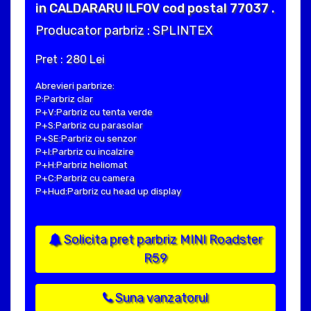
in CALDARARU ILFOV cod postal 77037 .
Producator parbriz : SPLINTEX
Pret : 280 Lei
Abrevieri parbrize:
P:Parbriz clar
P+V:Parbriz cu tenta verde
P+S:Parbriz cu parasolar
P+SE:Parbriz cu senzor
P+I:Parbriz cu incalzire
P+H:Parbriz heliomat
P+C:Parbriz cu camera
P+Hud:Parbriz cu head up display
Solicita pret parbriz MINI Roadster
R59
Suna vanzatorul