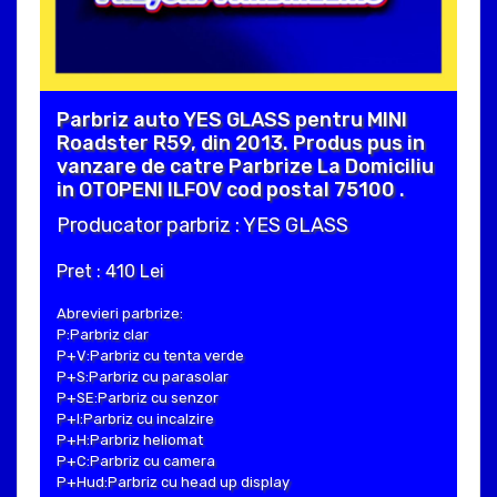
Parbriz auto YES GLASS pentru MINI
Roadster R59, din 2013. Produs pus in
vanzare de catre Parbrize La Domiciliu
in OTOPENI ILFOV cod postal 75100 .
Producator parbriz : YES GLASS
Pret : 410 Lei
Abrevieri parbrize:
P:Parbriz clar
P+V:Parbriz cu tenta verde
P+S:Parbriz cu parasolar
P+SE:Parbriz cu senzor
P+I:Parbriz cu incalzire
P+H:Parbriz heliomat
P+C:Parbriz cu camera
P+Hud:Parbriz cu head up display