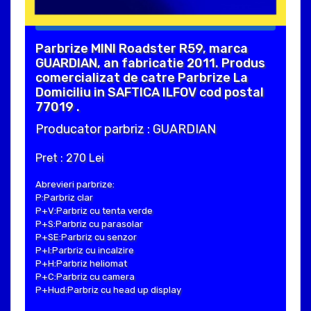
Parbrize MINI Roadster R59, marca
GUARDIAN, an fabricatie 2011. Produs
comercializat de catre Parbrize La
Domiciliu in SAFTICA ILFOV cod postal
77019 .
Producator parbriz : GUARDIAN
Pret : 270 Lei
Abrevieri parbrize:
P:Parbriz clar
P+V:Parbriz cu tenta verde
P+S:Parbriz cu parasolar
P+SE:Parbriz cu senzor
P+I:Parbriz cu incalzire
P+H:Parbriz heliomat
P+C:Parbriz cu camera
P+Hud:Parbriz cu head up display