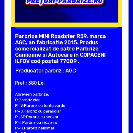
Parbrize MINI Roadster R59, marca
AGC, an fabricatie 2015. Produs
comercializat de catre Parbrize
Camioane si Autocare in COPACENI
ILFOV cod postal 77009 .
Producator parbriz : AGC
Pret : 380 Lei
Abrevieri parbrize:
P:Parbriz clar
P+V:Parbriz cu tenta verde
P+S:Parbriz cu parasolar
P+SE:Parbriz cu senzor
P+I:Parbriz cu incalzire
P+H:Parbriz heliomat