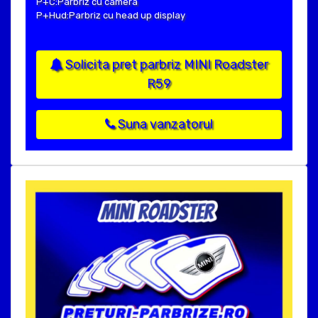
P+C:Parbriz cu camera
P+Hud:Parbriz cu head up display
Solicita pret parbriz MINI Roadster
R59
Suna vanzatorul