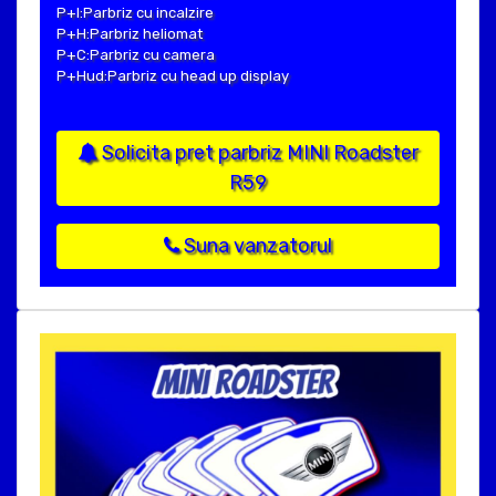
P+I:Parbriz cu incalzire
P+H:Parbriz heliomat
P+C:Parbriz cu camera
P+Hud:Parbriz cu head up display
Solicita pret parbriz MINI Roadster
R59
Suna vanzatorul