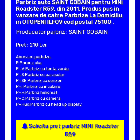
Parbriz auto SAINT GOBAIN pentru MINI
Roadster R59, din 2011. Produs pus in
vanzare de catre Parbrize La Domiciliu
in OTOPENI ILFOV cod postal 75100 .
Producator parbriz : SAINT GOBAIN
Pret : 210 Lei
Abrevieri parbrize:
P:Parbriz clar
P+V:Parbriz cu tenta verde
P+S:Parbriz cu parasolar
P+SE:Parbriz cu senzor
P+I:Parbriz cu incalzire
P+H:Parbriz heliomat
P+C:Parbriz cu camera
P+Hud:Parbriz cu head up display
Solicita pret parbriz MINI Roadster
R59