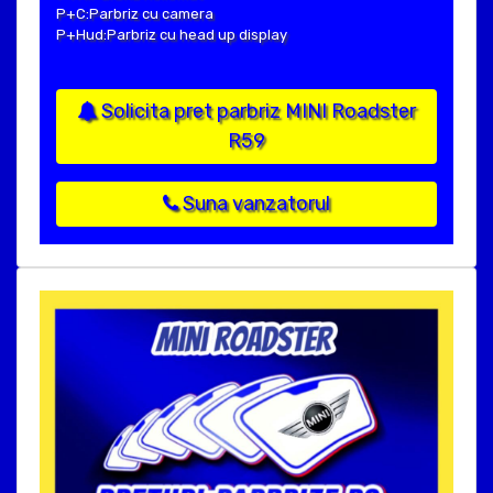
P+C:Parbriz cu camera
P+Hud:Parbriz cu head up display
Solicita pret parbriz MINI Roadster
R59
Suna vanzatorul