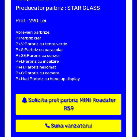
Producator parbriz : STAR GLASS
Pret : 290 Lei
Abrevieri parbrize:
P:Parbriz clar
P+V:Parbriz cu tenta verde
P+S:Parbriz cu parasolar
P+SE:Parbriz cu senzor
P+I:Parbriz cu incalzire
P+H:Parbriz heliomat
P+C:Parbriz cu camera
P+Hud:Parbriz cu head up display
Solicita pret parbriz MINI Roadster
R59
Suna vanzatorul