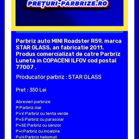
Parbriz auto MINI Roadster R59, marca
STAR GLASS, an fabricatie 2011.
Produs comercializat de catre Parbriz
Luneta in COPACENI ILFOV cod postal
77007 .
Producator parbriz : STAR GLASS
Pret : 350 Lei
Abrevieri parbrize:
P:Parbriz clar
P+V:Parbriz cu tenta verde
P+S:Parbriz cu parasolar
P+SE:Parbriz cu senzor
P+I:Parbriz cu incalzire
P+H:Parbriz heliomat