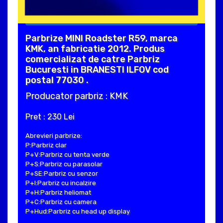
Parbrize MINI Roadster R59, marca
KMK, an fabricatie 2012. Produs
comercializat de catre Parbriz
Bucuresti in BRANESTI ILFOV cod
postal 77030 .
Producator parbriz : KMK
Pret : 230 Lei
Abrevieri parbrize:
P:Parbriz clar
P+V:Parbriz cu tenta verde
P+S:Parbriz cu parasolar
P+SE:Parbriz cu senzor
P+I:Parbriz cu incalzire
P+H:Parbriz heliomat
P+C:Parbriz cu camera
P+Hud:Parbriz cu head up display