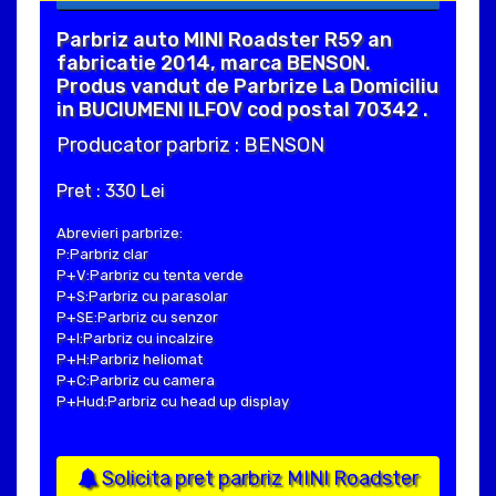
Parbriz auto MINI Roadster R59 an
fabricatie 2014, marca BENSON.
Produs vandut de Parbrize La Domiciliu
in BUCIUMENI ILFOV cod postal 70342 .
Producator parbriz : BENSON
Pret : 330 Lei
Abrevieri parbrize:
P:Parbriz clar
P+V:Parbriz cu tenta verde
P+S:Parbriz cu parasolar
P+SE:Parbriz cu senzor
P+I:Parbriz cu incalzire
P+H:Parbriz heliomat
P+C:Parbriz cu camera
P+Hud:Parbriz cu head up display
Solicita pret parbriz MINI Roadster