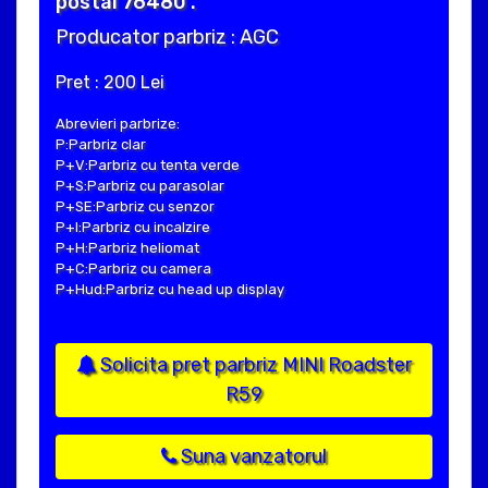
postal 76480 .
Producator parbriz : AGC
Pret : 200 Lei
Abrevieri parbrize:
P:Parbriz clar
P+V:Parbriz cu tenta verde
P+S:Parbriz cu parasolar
P+SE:Parbriz cu senzor
P+I:Parbriz cu incalzire
P+H:Parbriz heliomat
P+C:Parbriz cu camera
P+Hud:Parbriz cu head up display
Solicita pret parbriz MINI Roadster
R59
Suna vanzatorul