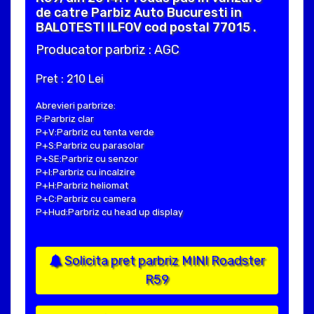
de catre Parbiz Auto Bucuresti in
BALOTESTI ILFOV cod postal 77015 .
Producator parbriz : AGC
Pret : 210 Lei
Abrevieri parbrize:
P:Parbriz clar
P+V:Parbriz cu tenta verde
P+S:Parbriz cu parasolar
P+SE:Parbriz cu senzor
P+I:Parbriz cu incalzire
P+H:Parbriz heliomat
P+C:Parbriz cu camera
P+Hud:Parbriz cu head up display
Solicita pret parbriz MINI Roadster
R59