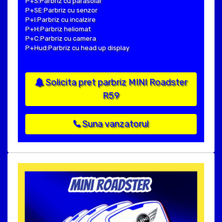
P+S:Parbriz cu parasolar
P+SE:Parbriz cu senzor
P+I:Parbriz cu incalzire
P+H:Parbriz heliomat
P+C:Parbriz cu camera
P+Hud:Parbriz cu head up display
Solicita pret parbriz MINI Roadster
R59
Suna vanzatorul