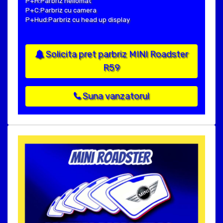
P+H:Parbriz heliomat
P+C:Parbriz cu camera
P+Hud:Parbriz cu head up display
Solicita pret parbriz MINI Roadster
R59
Suna vanzatorul