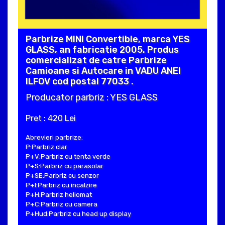
Parbrize MINI Convertible, marca YES
GLASS, an fabricatie 2005. Produs
comercializat de catre Parbrize
Camioane si Autocare in VADU ANEI
ILFOV cod postal 77033 .
Producator parbriz : YES GLASS
Pret : 420 Lei
Abrevieri parbrize:
P:Parbriz clar
P+V:Parbriz cu tenta verde
P+S:Parbriz cu parasolar
P+SE:Parbriz cu senzor
P+I:Parbriz cu incalzire
P+H:Parbriz heliomat
P+C:Parbriz cu camera
P+Hud:Parbriz cu head up display