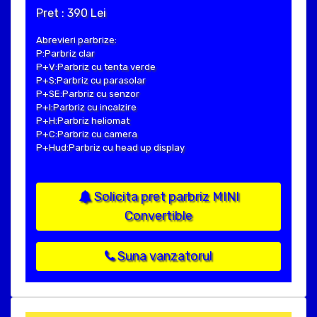
Pret : 390 Lei
Abrevieri parbrize:
P:Parbriz clar
P+V:Parbriz cu tenta verde
P+S:Parbriz cu parasolar
P+SE:Parbriz cu senzor
P+I:Parbriz cu incalzire
P+H:Parbriz heliomat
P+C:Parbriz cu camera
P+Hud:Parbriz cu head up display
Solicita pret parbriz MINI
Convertible
Suna vanzatorul