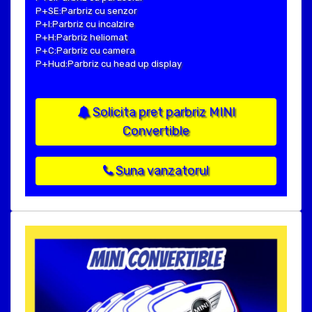
P+SE:Parbriz cu senzor
P+I:Parbriz cu incalzire
P+H:Parbriz heliomat
P+C:Parbriz cu camera
P+Hud:Parbriz cu head up display
Solicita pret parbriz MINI
Convertible
Suna vanzatorul