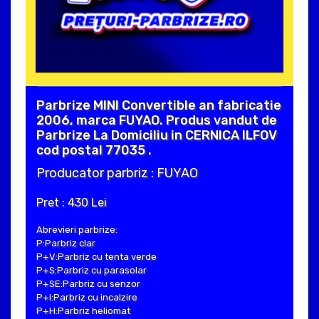
Parbrize MINI Convertible an fabricatie
2006, marca FUYAO. Produs vandut de
Parbrize La Domiciliu in CERNICA ILFOV
cod postal 77035 .
Producator parbriz : FUYAO
Pret : 430 Lei
Abrevieri parbrize:
P:Parbriz clar
P+V:Parbriz cu tenta verde
P+S:Parbriz cu parasolar
P+SE:Parbriz cu senzor
P+I:Parbriz cu incalzire
P+H:Parbriz heliomat