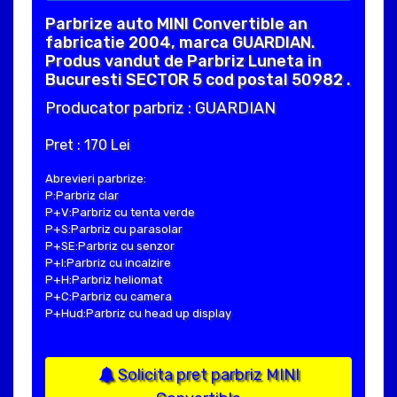
Parbrize auto MINI Convertible an
fabricatie 2004, marca GUARDIAN.
Produs vandut de Parbriz Luneta in
Bucuresti SECTOR 5 cod postal 50982 .
Producator parbriz : GUARDIAN
Pret : 170 Lei
Abrevieri parbrize:
P:Parbriz clar
P+V:Parbriz cu tenta verde
P+S:Parbriz cu parasolar
P+SE:Parbriz cu senzor
P+I:Parbriz cu incalzire
P+H:Parbriz heliomat
P+C:Parbriz cu camera
P+Hud:Parbriz cu head up display
Solicita pret parbriz MINI