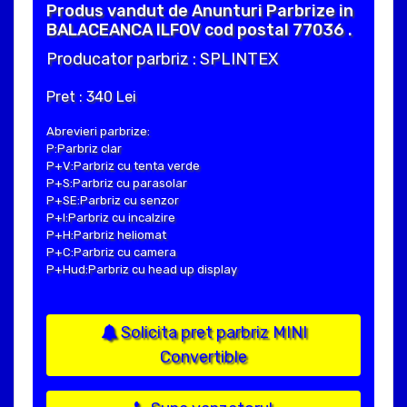
Produs vandut de Anunturi Parbrize in
BALACEANCA ILFOV cod postal 77036 .
Producator parbriz : SPLINTEX
Pret : 340 Lei
Abrevieri parbrize:
P:Parbriz clar
P+V:Parbriz cu tenta verde
P+S:Parbriz cu parasolar
P+SE:Parbriz cu senzor
P+I:Parbriz cu incalzire
P+H:Parbriz heliomat
P+C:Parbriz cu camera
P+Hud:Parbriz cu head up display
Solicita pret parbriz MINI
Convertible