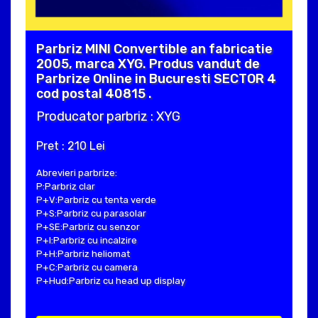
Parbriz MINI Convertible an fabricatie
2005, marca XYG. Produs vandut de
Parbrize Online in Bucuresti SECTOR 4
cod postal 40815 .
Producator parbriz : XYG
Pret : 210 Lei
Abrevieri parbrize:
P:Parbriz clar
P+V:Parbriz cu tenta verde
P+S:Parbriz cu parasolar
P+SE:Parbriz cu senzor
P+I:Parbriz cu incalzire
P+H:Parbriz heliomat
P+C:Parbriz cu camera
P+Hud:Parbriz cu head up display