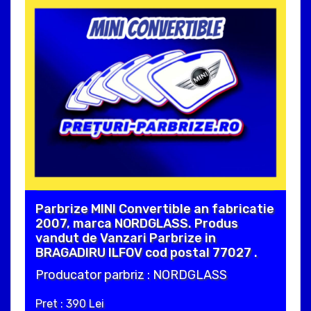
Parbrize MINI Convertible an fabricatie
2007, marca NORDGLASS. Produs
vandut de Vanzari Parbrize in
BRAGADIRU ILFOV cod postal 77027 .
Producator parbriz : NORDGLASS
Pret : 390 Lei