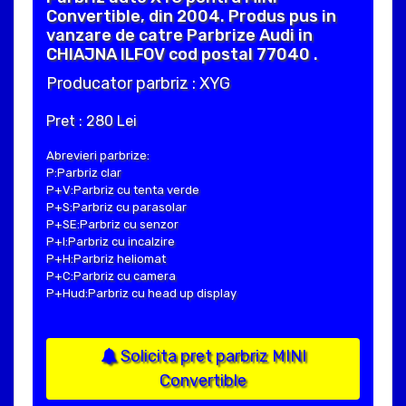
Convertible, din 2004. Produs pus in
vanzare de catre Parbrize Audi in
CHIAJNA ILFOV cod postal 77040 .
Producator parbriz : XYG
Pret : 280 Lei
Abrevieri parbrize:
P:Parbriz clar
P+V:Parbriz cu tenta verde
P+S:Parbriz cu parasolar
P+SE:Parbriz cu senzor
P+I:Parbriz cu incalzire
P+H:Parbriz heliomat
P+C:Parbriz cu camera
P+Hud:Parbriz cu head up display
Solicita pret parbriz MINI
Convertible