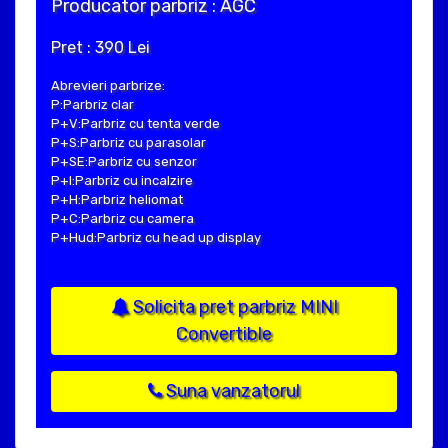
Producator parbriz : AGC
Pret : 390 Lei
Abrevieri parbrize:
P:Parbriz clar
P+V:Parbriz cu tenta verde
P+S:Parbriz cu parasolar
P+SE:Parbriz cu senzor
P+I:Parbriz cu incalzire
P+H:Parbriz heliomat
P+C:Parbriz cu camera
P+Hud:Parbriz cu head up display
Solicita pret parbriz MINI
Convertible
Suna vanzatorul