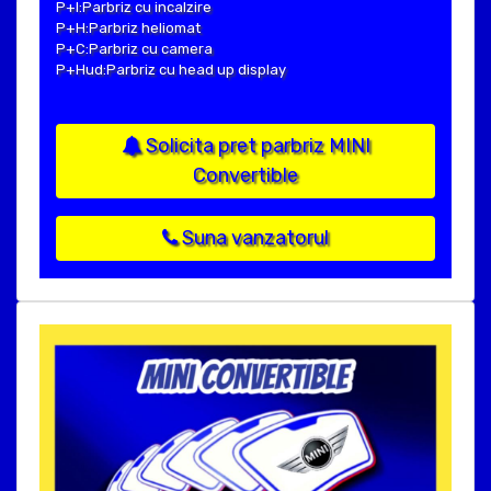
P+I:Parbriz cu incalzire
P+H:Parbriz heliomat
P+C:Parbriz cu camera
P+Hud:Parbriz cu head up display
Solicita pret parbriz MINI
Convertible
Suna vanzatorul