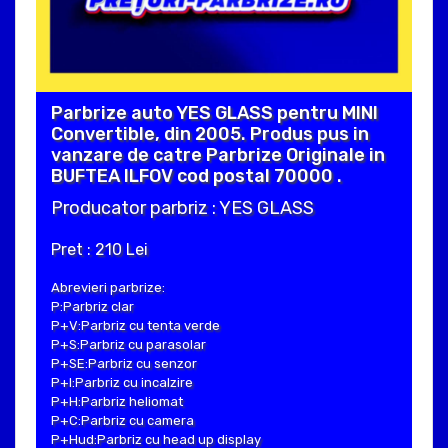
Parbrize auto YES GLASS pentru MINI
Convertible, din 2005. Produs pus in
vanzare de catre Parbrize Originale in
BUFTEA ILFOV cod postal 70000 .
Producator parbriz : YES GLASS
Pret : 210 Lei
Abrevieri parbrize:
P:Parbriz clar
P+V:Parbriz cu tenta verde
P+S:Parbriz cu parasolar
P+SE:Parbriz cu senzor
P+I:Parbriz cu incalzire
P+H:Parbriz heliomat
P+C:Parbriz cu camera
P+Hud:Parbriz cu head up display