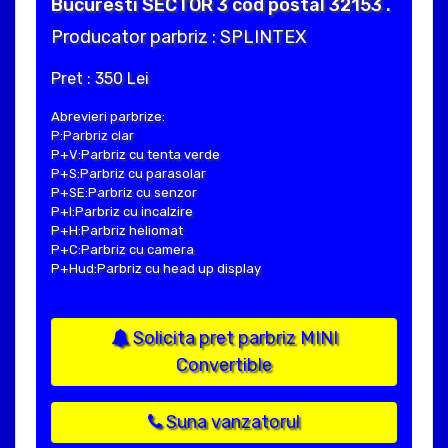
Bucuresti SECTOR 3 cod postal 32153 .
Producator parbriz : SPLINTEX
Pret : 350 Lei
Abrevieri parbrize:
P:Parbriz clar
P+V:Parbriz cu tenta verde
P+S:Parbriz cu parasolar
P+SE:Parbriz cu senzor
P+I:Parbriz cu incalzire
P+H:Parbriz heliomat
P+C:Parbriz cu camera
P+Hud:Parbriz cu head up display
Solicita pret parbriz MINI
Convertible
Suna vanzatorul