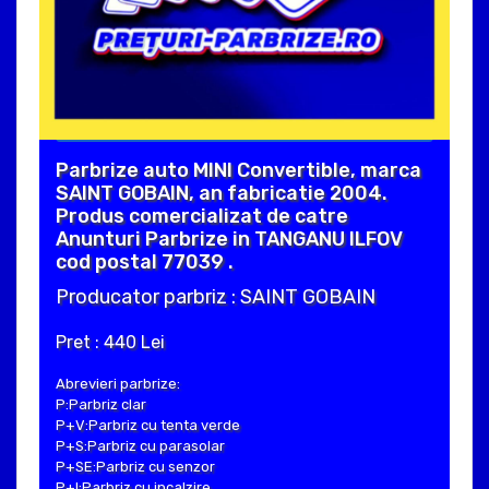
Parbrize auto MINI Convertible, marca
SAINT GOBAIN, an fabricatie 2004.
Produs comercializat de catre
Anunturi Parbrize in TANGANU ILFOV
cod postal 77039 .
Producator parbriz : SAINT GOBAIN
Pret : 440 Lei
Abrevieri parbrize:
P:Parbriz clar
P+V:Parbriz cu tenta verde
P+S:Parbriz cu parasolar
P+SE:Parbriz cu senzor
P+I:Parbriz cu incalzire