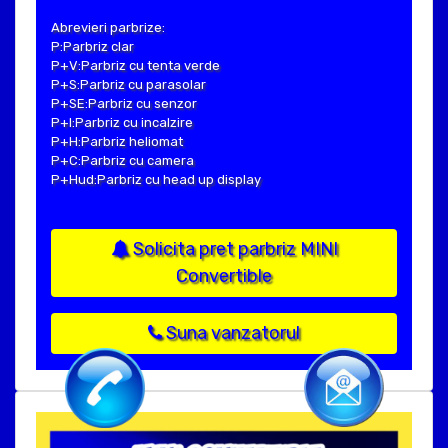
Abrevieri parbrize:
P:Parbriz clar
P+V:Parbriz cu tenta verde
P+S:Parbriz cu parasolar
P+SE:Parbriz cu senzor
P+I:Parbriz cu incalzire
P+H:Parbriz heliomat
P+C:Parbriz cu camera
P+Hud:Parbriz cu head up display
Solicita pret parbriz MINI
Convertible
Suna vanzatorul