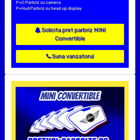
P+C:Parbriz cu camera
P+Hud:Parbriz cu head up display
Solicita pret parbriz MINI
Convertible
Suna vanzatorul