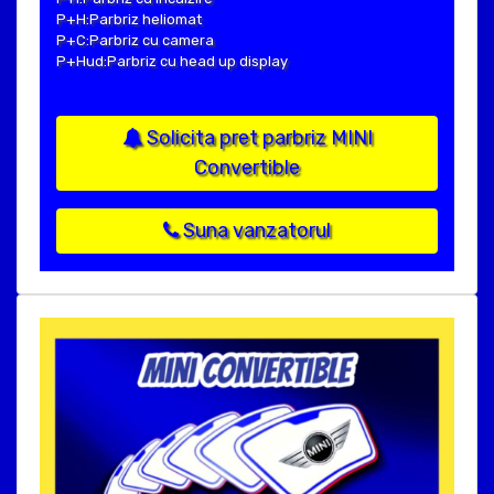
P+H:Parbriz heliomat
P+C:Parbriz cu camera
P+Hud:Parbriz cu head up display
Solicita pret parbriz MINI
Convertible
Suna vanzatorul