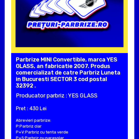
Parbrize MINI Convertible, marca YES
GLASS, an fabricatie 2007. Produs
comercializat de catre Parbriz Luneta
in Bucuresti SECTOR 3 cod postal
32392 .
Producator parbriz : YES GLASS
Pret : 430 Lei
Abrevieri parbrize:
P:Parbriz clar
P+V:Parbriz cu tenta verde
P+S:Parbriz cu parasolar