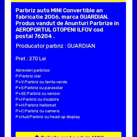
Parbriz auto MINI Convertible an
fabricatie 2006, marca GUARDIAN.
Produs vandut de Anunturi Parbrize in
AEROPORTUL OTOPENI ILFOV cod
postal 76204 .
Producator parbriz : GUARDIAN
Pret : 270 Lei
Abrevieri parbrize:
P:Parbriz clar
P+V:Parbriz cu tenta verde
P+S:Parbriz cu parasolar
P+SE:Parbriz cu senzor
P+I:Parbriz cu incalzire
P+H:Parbriz heliomat
P+C:Parbriz cu camera
P+Hud:Parbriz cu head up display