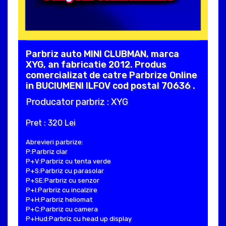
Parbriz auto MINI CLUBMAN, marca
XYG, an fabricatie 2012. Produs
comercializat de catre Parbrize Online
in BUCIUMENI ILFOV cod postal 70636 .
Producator parbriz : XYG
Pret : 320 Lei
Abrevieri parbrize:
P:Parbriz clar
P+V:Parbriz cu tenta verde
P+S:Parbriz cu parasolar
P+SE:Parbriz cu senzor
P+I:Parbriz cu incalzire
P+H:Parbriz heliomat
P+C:Parbriz cu camera
P+Hud:Parbriz cu head up display