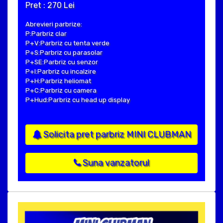
Pret : 270 Lei
Abrevieri parbrize:
P:Parbriz clar
P+V:Parbriz cu tenta verde
P+S:Parbriz cu parasolar
P+SE:Parbriz cu senzor
P+I:Parbriz cu incalzire
P+H:Parbriz heliomat
P+C:Parbriz cu camera
P+Hud:Parbriz cu head up display
Solicita pret parbriz MINI CLUBMAN
Suna vanzatorul