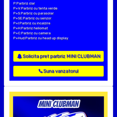
P:Parbriz clar
P+V:Parbriz cu tenta verde
P+S:Parbriz cu parasolar
P+SE:Parbriz cu senzor
P+I:Parbriz cu incalzire
P+H:Parbriz heliomat
P+C:Parbriz cu camera
P+Hud:Parbriz cu head up display
Solicita pret parbriz MINI CLUBMAN
Suna vanzatorul