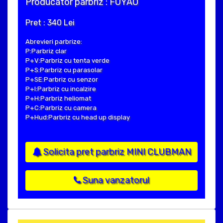
Producator parbriz : FUYAO
Pret : 340 Lei
Abrevieri parbrize:
P:Parbriz clar
P+V:Parbriz cu tenta verde
P+S:Parbriz cu parasolar
P+SE:Parbriz cu senzor
P+I:Parbriz cu incalzire
P+H:Parbriz heliomat
P+C:Parbriz cu camera
P+Hud:Parbriz cu head up display
Solicita pret parbriz MINI CLUBMAN
Suna vanzatorul