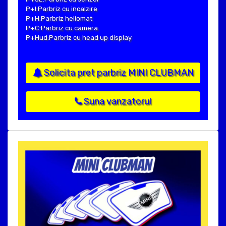
P+I:Parbriz cu incalzire
P+H:Parbriz heliomat
P+C:Parbriz cu camera
P+Hud:Parbriz cu head up display
Solicita pret parbriz MINI CLUBMAN
Suna vanzatorul