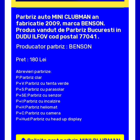
Parbriz auto MINI CLUBMAN an
fabricatie 2009, marca BENSON.
Produs vandut de Parbriz Bucuresti in
DUDU ILFOV cod postal 77041 .
Producator parbriz : BENSON
Pret : 180 Lei
Abrevieri parbrize:
P:Parbriz clar
P+V:Parbriz cu tenta verde
P+S:Parbriz cu parasolar
P+SE:Parbriz cu senzor
P+I:Parbriz cu incalzire
P+H:Parbriz heliomat
P+C:Parbriz cu camera
P+Hud:Parbriz cu head up display