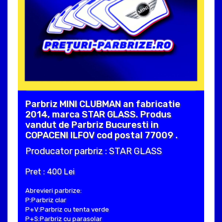
Parbriz MINI CLUBMAN an fabricatie
2014, marca STAR GLASS. Produs
vandut de Parbriz Bucuresti in
COPACENI ILFOV cod postal 77009 .
Producator parbriz : STAR GLASS
Pret : 400 Lei
Abrevieri parbrize:
P:Parbriz clar
P+V:Parbriz cu tenta verde
P+S:Parbriz cu parasolar