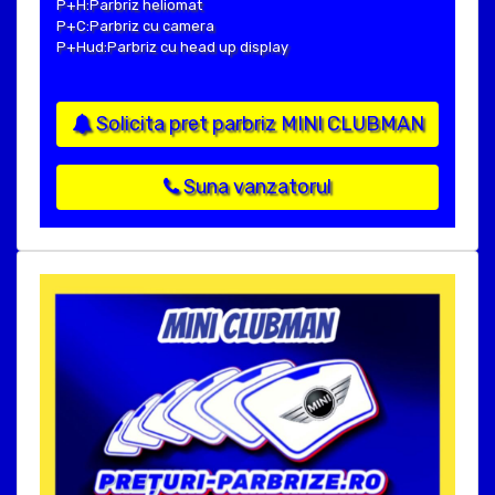
P+H:Parbriz heliomat
P+C:Parbriz cu camera
P+Hud:Parbriz cu head up display
Solicita pret parbriz MINI CLUBMAN
Suna vanzatorul