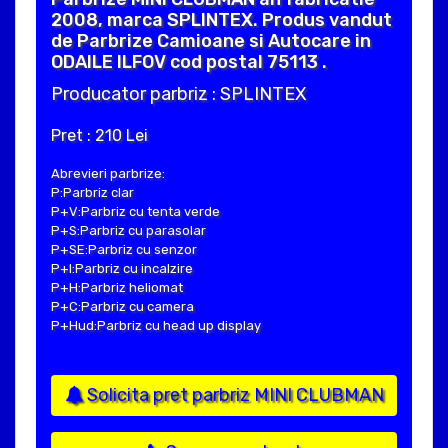
2008, marca SPLINTEX. Produs vandut
de Parbrize Camioane si Autocare in
ODAILE ILFOV cod postal 75113 .
Producator parbriz : SPLINTEX
Pret : 210 Lei
Abrevieri parbrize:
P:Parbriz clar
P+V:Parbriz cu tenta verde
P+S:Parbriz cu parasolar
P+SE:Parbriz cu senzor
P+I:Parbriz cu incalzire
P+H:Parbriz heliomat
P+C:Parbriz cu camera
P+Hud:Parbriz cu head up display
Solicita pret parbriz MINI CLUBMAN