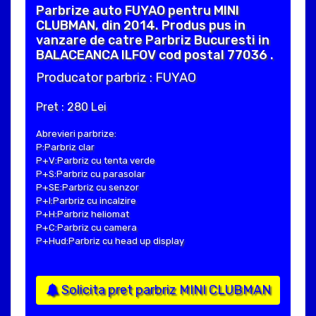
Parbrize auto FUYAO pentru MINI
CLUBMAN, din 2014. Produs pus in
vanzare de catre Parbriz Bucuresti in
BALACEANCA ILFOV cod postal 77036 .
Producator parbriz : FUYAO
Pret : 280 Lei
Abrevieri parbrize:
P:Parbriz clar
P+V:Parbriz cu tenta verde
P+S:Parbriz cu parasolar
P+SE:Parbriz cu senzor
P+I:Parbriz cu incalzire
P+H:Parbriz heliomat
P+C:Parbriz cu camera
P+Hud:Parbriz cu head up display
Solicita pret parbriz MINI CLUBMAN