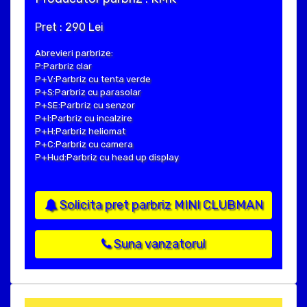
Pret : 290 Lei
Abrevieri parbrize:
P:Parbriz clar
P+V:Parbriz cu tenta verde
P+S:Parbriz cu parasolar
P+SE:Parbriz cu senzor
P+I:Parbriz cu incalzire
P+H:Parbriz heliomat
P+C:Parbriz cu camera
P+Hud:Parbriz cu head up display
Solicita pret parbriz MINI CLUBMAN
Suna vanzatorul