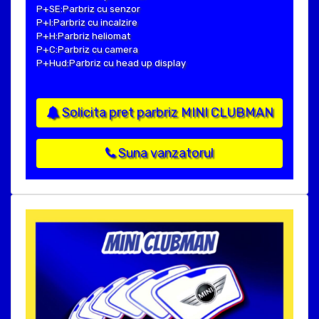
P+SE:Parbriz cu senzor
P+I:Parbriz cu incalzire
P+H:Parbriz heliomat
P+C:Parbriz cu camera
P+Hud:Parbriz cu head up display
Solicita pret parbriz MINI CLUBMAN
Suna vanzatorul