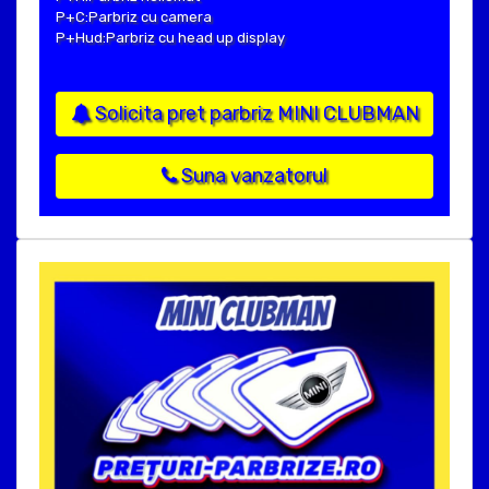
P+C:Parbriz cu camera
P+Hud:Parbriz cu head up display
Solicita pret parbriz MINI CLUBMAN
Suna vanzatorul