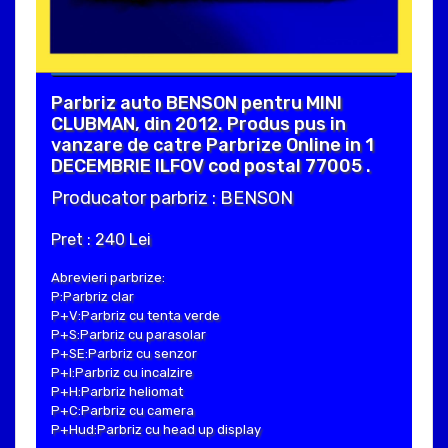
Parbriz auto BENSON pentru MINI
CLUBMAN, din 2012. Produs pus in
vanzare de catre Parbrize Online in 1
DECEMBRIE ILFOV cod postal 77005 .
Producator parbriz : BENSON
Pret : 240 Lei
Abrevieri parbrize:
P:Parbriz clar
P+V:Parbriz cu tenta verde
P+S:Parbriz cu parasolar
P+SE:Parbriz cu senzor
P+I:Parbriz cu incalzire
P+H:Parbriz heliomat
P+C:Parbriz cu camera
P+Hud:Parbriz cu head up display