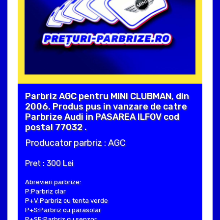
Parbriz AGC pentru MINI CLUBMAN, din
2006. Produs pus in vanzare de catre
Parbrize Audi in PASAREA ILFOV cod
postal 77032 .
Producator parbriz : AGC
Pret : 300 Lei
Abrevieri parbrize:
P:Parbriz clar
P+V:Parbriz cu tenta verde
P+S:Parbriz cu parasolar
P+SE:Parbriz cu senzor