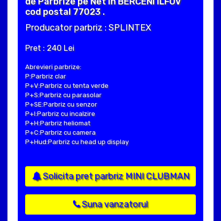
de Parbrize pe Net in BERCENI ILFOV
cod postal 77023 .
Producator parbriz : SPLINTEX
Pret : 240 Lei
Abrevieri parbrize:
P:Parbriz clar
P+V:Parbriz cu tenta verde
P+S:Parbriz cu parasolar
P+SE:Parbriz cu senzor
P+I:Parbriz cu incalzire
P+H:Parbriz heliomat
P+C:Parbriz cu camera
P+Hud:Parbriz cu head up display
Solicita pret parbriz MINI CLUBMAN
Suna vanzatorul