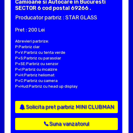
Camioane si Autocare in Bucuresti
SECTOR 6 cod postal 69266 .
Producator parbriz : STAR GLASS
Pret : 200 Lei
Abrevieri parbrize:
P:Parbriz clar
P+V:Parbriz cu tenta verde
P+S:Parbriz cu parasolar
P+SE:Parbriz cu senzor
P+I:Parbriz cu incalzire
P+H:Parbriz heliomat
P+C:Parbriz cu camera
P+Hud:Parbriz cu head up display
Solicita pret parbriz MINI CLUBMAN
Suna vanzatorul