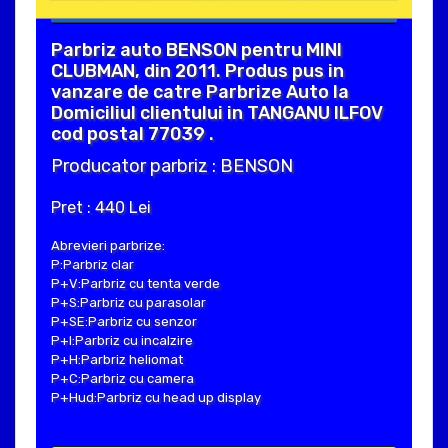
Parbriz auto BENSON pentru MINI
CLUBMAN, din 2011. Produs pus in
vanzare de catre Parbrize Auto la
Domiciliul clientului in TANGANU ILFOV
cod postal 77039 .
Producator parbriz : BENSON
Pret : 440 Lei
Abrevieri parbrize:
P:Parbriz clar
P+V:Parbriz cu tenta verde
P+S:Parbriz cu parasolar
P+SE:Parbriz cu senzor
P+I:Parbriz cu incalzire
P+H:Parbriz heliomat
P+C:Parbriz cu camera
P+Hud:Parbriz cu head up display