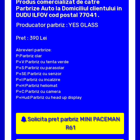
Produs comercializat de catre
Parbrize Auto la Domiciliul clientului in
DUDU ILFOV cod postal 77041 .
Producator parbriz : YES GLASS
Pret : 390 Lei
Abrevieri parbrize:
P:Parbriz clar
P+V:Parbriz cu tenta verde
P+S:Parbriz cu parasolar
P+SE:Parbriz cu senzor
P+I:Parbriz cu incalzire
P+H:Parbriz heliomat
P+C:Parbriz cu camera
P+Hud:Parbriz cu head up display
Solicita pret parbriz MINI PACEMAN
R61