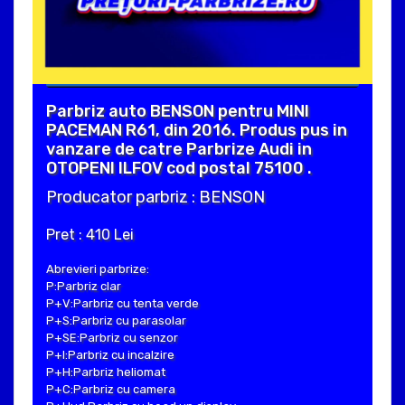
Parbriz auto BENSON pentru MINI
PACEMAN R61, din 2016. Produs pus in
vanzare de catre Parbrize Audi in
OTOPENI ILFOV cod postal 75100 .
Producator parbriz : BENSON
Pret : 410 Lei
Abrevieri parbrize:
P:Parbriz clar
P+V:Parbriz cu tenta verde
P+S:Parbriz cu parasolar
P+SE:Parbriz cu senzor
P+I:Parbriz cu incalzire
P+H:Parbriz heliomat
P+C:Parbriz cu camera