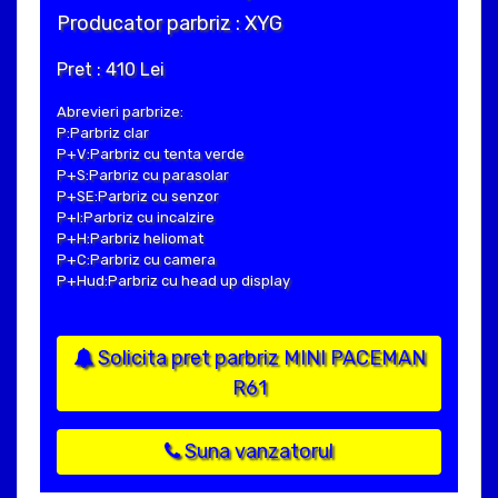
Producator parbriz : XYG
Pret : 410 Lei
Abrevieri parbrize:
P:Parbriz clar
P+V:Parbriz cu tenta verde
P+S:Parbriz cu parasolar
P+SE:Parbriz cu senzor
P+I:Parbriz cu incalzire
P+H:Parbriz heliomat
P+C:Parbriz cu camera
P+Hud:Parbriz cu head up display
Solicita pret parbriz MINI PACEMAN
R61
Suna vanzatorul