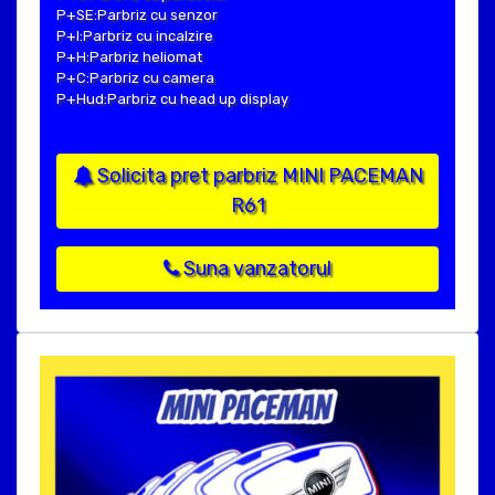
P+SE:Parbriz cu senzor
P+I:Parbriz cu incalzire
P+H:Parbriz heliomat
P+C:Parbriz cu camera
P+Hud:Parbriz cu head up display
Solicita pret parbriz MINI PACEMAN
R61
Suna vanzatorul