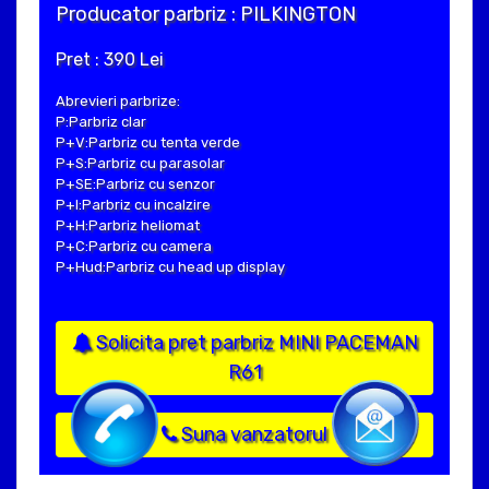
Producator parbriz : PILKINGTON
Pret : 390 Lei
Abrevieri parbrize:
P:Parbriz clar
P+V:Parbriz cu tenta verde
P+S:Parbriz cu parasolar
P+SE:Parbriz cu senzor
P+I:Parbriz cu incalzire
P+H:Parbriz heliomat
P+C:Parbriz cu camera
P+Hud:Parbriz cu head up display
Solicita pret parbriz MINI PACEMAN
R61
Suna vanzatorul