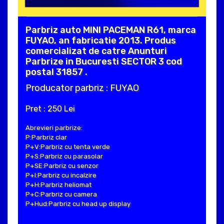
Parbriz auto MINI PACEMAN R61, marca
FUYAO, an fabricatie 2013. Produs
comercializat de catre Anunturi
Parbrize in Bucuresti SECTOR 3 cod
postal 31857 .
Producator parbriz : FUYAO
Pret : 250 Lei
Abrevieri parbrize:
P:Parbriz clar
P+V:Parbriz cu tenta verde
P+S:Parbriz cu parasolar
P+SE:Parbriz cu senzor
P+I:Parbriz cu incalzire
P+H:Parbriz heliomat
P+C:Parbriz cu camera
P+Hud:Parbriz cu head up display