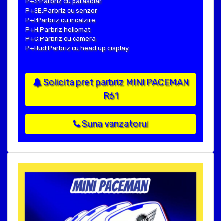
P+S:Parbriz cu parasolar
P+SE:Parbriz cu senzor
P+I:Parbriz cu incalzire
P+H:Parbriz heliomat
P+C:Parbriz cu camera
P+Hud:Parbriz cu head up display
Solicita pret parbriz MINI PACEMAN
R61
Suna vanzatorul