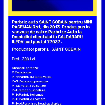
Parbriz auto SAINT GOBAIN pentru MINI
PACEMAN R61, din 2013. Produs pus in
vanzare de catre Parbrize Auto la
Domiciliul clientului in CALDARARU
ILFOV cod postal 77037 .
Producator parbriz : SAINT GOBAIN
Pret : 300 Lei
Abrevieri parbrize:
P:Parbriz clar
P+V:Parbriz cu tenta verde
P+S:Parbriz cu parasolar
P+SE:Parbriz cu senzor
P+I:Parbriz cu incalzire
P+H:Parbriz heliomat
P+C:Parbriz cu camera
P+Hud:Parbriz cu head up display