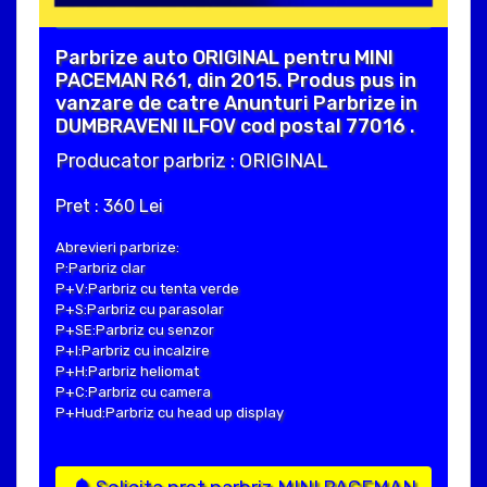
Parbrize auto ORIGINAL pentru MINI
PACEMAN R61, din 2015. Produs pus in
vanzare de catre Anunturi Parbrize in
DUMBRAVENI ILFOV cod postal 77016 .
Producator parbriz : ORIGINAL
Pret : 360 Lei
Abrevieri parbrize:
P:Parbriz clar
P+V:Parbriz cu tenta verde
P+S:Parbriz cu parasolar
P+SE:Parbriz cu senzor
P+I:Parbriz cu incalzire
P+H:Parbriz heliomat
P+C:Parbriz cu camera
P+Hud:Parbriz cu head up display