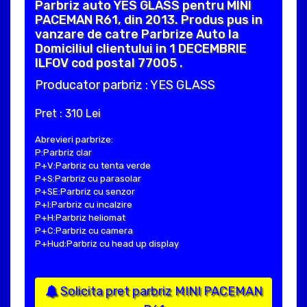
Parbriz auto YES GLASS pentru MINI
PACEMAN R61, din 2013. Produs pus in
vanzare de catre Parbrize Auto la
Domiciliul clientului in 1 DECEMBRIE
ILFOV cod postal 77005 .
Producator parbriz : YES GLASS
Pret : 310 Lei
Abrevieri parbrize:
P:Parbriz clar
P+V:Parbriz cu tenta verde
P+S:Parbriz cu parasolar
P+SE:Parbriz cu senzor
P+I:Parbriz cu incalzire
P+H:Parbriz heliomat
P+C:Parbriz cu camera
P+Hud:Parbriz cu head up display
Solicita pret parbriz MINI PACEMAN