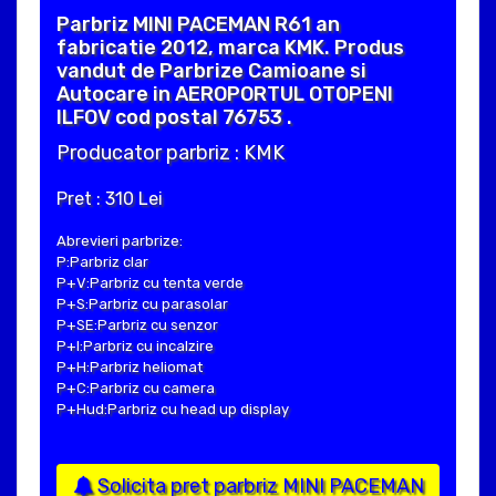
Parbriz MINI PACEMAN R61 an
fabricatie 2012, marca KMK. Produs
vandut de Parbrize Camioane si
Autocare in AEROPORTUL OTOPENI
ILFOV cod postal 76753 .
Producator parbriz : KMK
Pret : 310 Lei
Abrevieri parbrize:
P:Parbriz clar
P+V:Parbriz cu tenta verde
P+S:Parbriz cu parasolar
P+SE:Parbriz cu senzor
P+I:Parbriz cu incalzire
P+H:Parbriz heliomat
P+C:Parbriz cu camera
P+Hud:Parbriz cu head up display
Solicita pret parbriz MINI PACEMAN