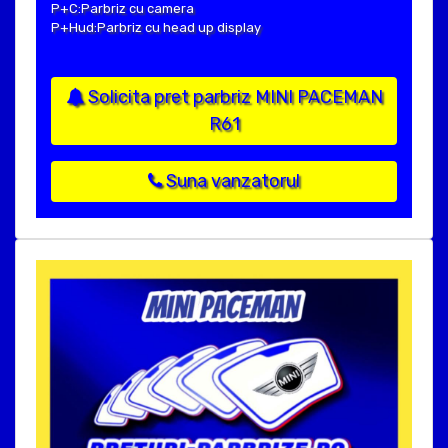
P+C:Parbriz cu camera
P+Hud:Parbriz cu head up display
Solicita pret parbriz MINI PACEMAN
R61
Suna vanzatorul