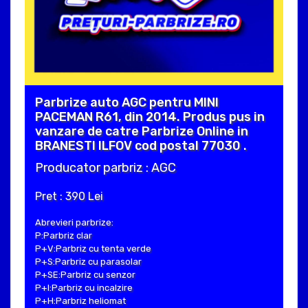
Parbrize auto AGC pentru MINI
PACEMAN R61, din 2014. Produs pus in
vanzare de catre Parbrize Online in
BRANESTI ILFOV cod postal 77030 .
Producator parbriz : AGC
Pret : 390 Lei
Abrevieri parbrize:
P:Parbriz clar
P+V:Parbriz cu tenta verde
P+S:Parbriz cu parasolar
P+SE:Parbriz cu senzor
P+I:Parbriz cu incalzire
P+H:Parbriz heliomat