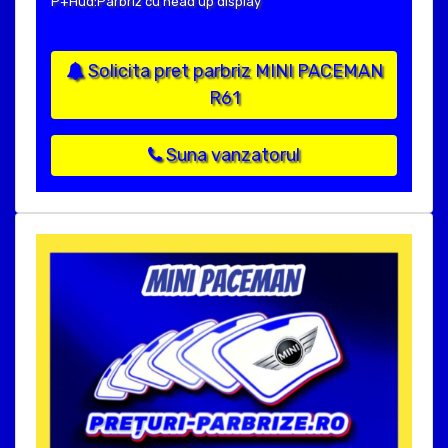
P+Hud:Parbriz cu head up display
Solicita pret parbriz MINI PACEMAN
R61
Suna vanzatorul