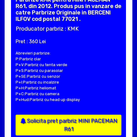
R61, din 2012. Produs pus in vanzare de
catre Parbrize Originale in BERCENI
ILFOV cod postal 77021 .
Producator parbriz : KMK
Pret : 360 Lei
Abrevieri parbrize:
P:Parbriz clar
P+V:Parbriz cu tenta verde
P+S:Parbriz cu parasolar
P+SE:Parbriz cu senzor
P+I:Parbriz cu incalzire
P+H:Parbriz heliomat
P+C:Parbriz cu camera
P+Hud:Parbriz cu head up display
Solicita pret parbriz MINI PACEMAN
R61