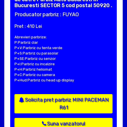
Bucuresti SECTOR 5 cod postal 50920 .
Producator parbriz : FUYAO
Pret : 410 Lei
Abrevieri parbrize:
P:Parbriz clar
P+V:Parbriz cu tenta verde
P+S:Parbriz cu parasolar
P+SE:Parbriz cu senzor
P+I:Parbriz cu incalzire
P+H:Parbriz heliomat
P+C:Parbriz cu camera
P+Hud:Parbriz cu head up display
Solicita pret parbriz MINI PACEMAN
R61
Suna vanzatorul