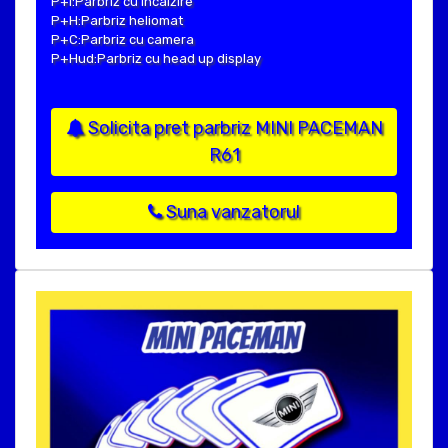
P+I:Parbriz cu incalzire
P+H:Parbriz heliomat
P+C:Parbriz cu camera
P+Hud:Parbriz cu head up display
Solicita pret parbriz MINI PACEMAN
R61
Suna vanzatorul