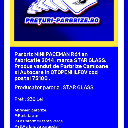
Parbriz MINI PACEMAN R61 an
fabricatie 2014, marca STAR GLASS.
Produs vandut de Parbrize Camioane
si Autocare in OTOPENI ILFOV cod
postal 75100 .
Producator parbriz : STAR GLASS
Pret : 230 Lei
Abrevieri parbrize:
P:Parbriz clar
P+V:Parbriz cu tenta verde
P+S:Parbriz cu parasolar