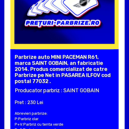
Parbrize auto MINI PACEMAN R61,
marca SAINT GOBAIN, an fabricatie
2014. Produs comercializat de catre
Parbrize pe Net in PASAREA ILFOV cod
postal 77032 .
Producator parbriz : SAINT GOBAIN
Pret : 230 Lei
Abrevieri parbrize:
P:Parbriz clar
P+V:Parbriz cu tenta verde