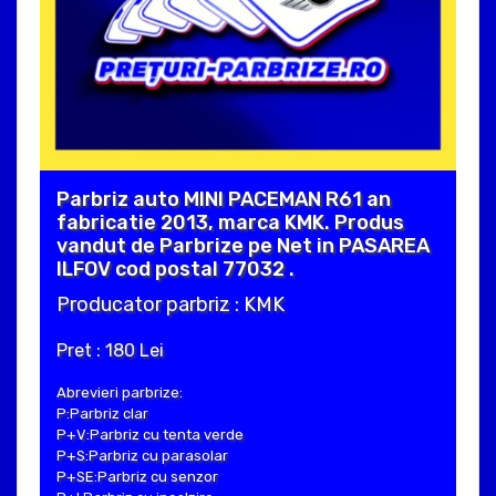
Parbriz auto MINI PACEMAN R61 an
fabricatie 2013, marca KMK. Produs
vandut de Parbrize pe Net in PASAREA
ILFOV cod postal 77032 .
Producator parbriz : KMK
Pret : 180 Lei
Abrevieri parbrize:
P:Parbriz clar
P+V:Parbriz cu tenta verde
P+S:Parbriz cu parasolar
P+SE:Parbriz cu senzor