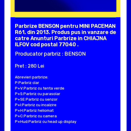
Parbrize BENSON pentru MINI PACEMAN
R61, din 2013. Produs pus in vanzare de
catre Anunturi Parbrize in CHIAJNA
ILFOV cod postal 77040 .
Producator parbriz : BENSON
Pret : 280 Lei
Abrevieri parbrize:
P:Parbriz clar
P+V:Parbriz cu tenta verde
P+S:Parbriz cu parasolar
P+SE:Parbriz cu senzor
P+I:Parbriz cu incalzire
P+H:Parbriz heliomat
P+C:Parbriz cu camera
P+Hud:Parbriz cu head up display