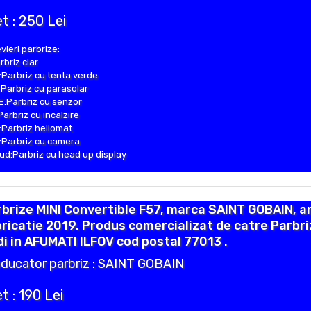
t : 250 Lei
vieri parbrize:
rbriz clar
Parbriz cu tenta verde
Parbriz cu parasolar
:Parbriz cu senzor
Parbriz cu incalzire
Parbriz heliomat
Parbriz cu camera
d:Parbriz cu head up display
brize MINI Convertible F57, marca SAINT GOBAIN, a
ricatie 2019. Produs comercializat de catre Parbr
i in AFUMATI ILFOV cod postal 77013 .
ducator parbriz : SAINT GOBAIN
t : 190 Lei