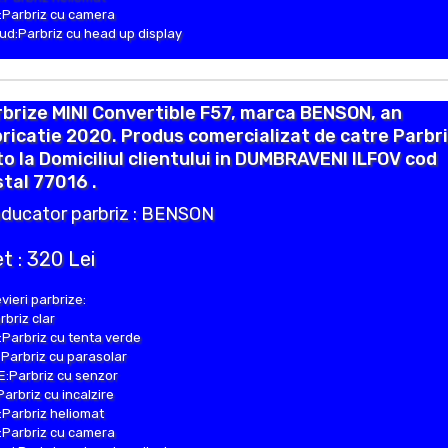
Parbriz cu camera
d:Parbriz cu head up display
brize MINI Convertible F57, marca BENSON, an
ricatie 2020. Produs comercializat de catre Parbr
o la Domiciliul clientului in DUMBRAVENI ILFOV cod
tal 77016 .
ducator parbriz : BENSON
t : 320 Lei
vieri parbrize:
rbriz clar
Parbriz cu tenta verde
Parbriz cu parasolar
:Parbriz cu senzor
Parbriz cu incalzire
Parbriz heliomat
Parbriz cu camera