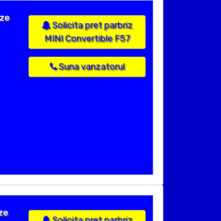
ize
Solicita pret parbriz
MINI Convertible F57
Suna vanzatorul
ze
Solicita pret parbriz