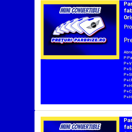
Par
fab
Ori
Pro
Pre
Abre
P:Pa
P+V:
P+S:
P+SE
P+I:
P+H:
P+C:
P+Hu
Par
fab