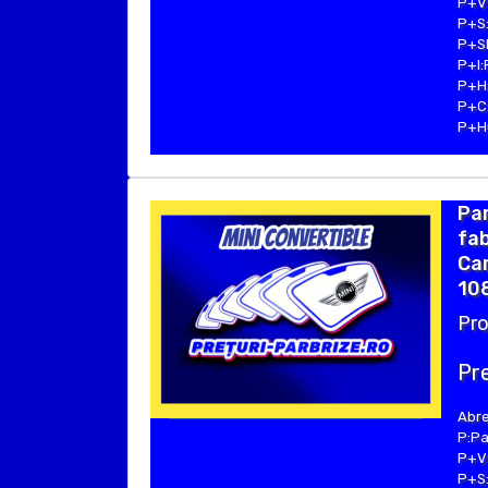
P+V:
P+S:
P+SE
P+I:
P+H:
P+C:
P+Hu
Par
fab
Cam
10
Pro
Pre
Abre
P:Pa
P+V:
P+S: