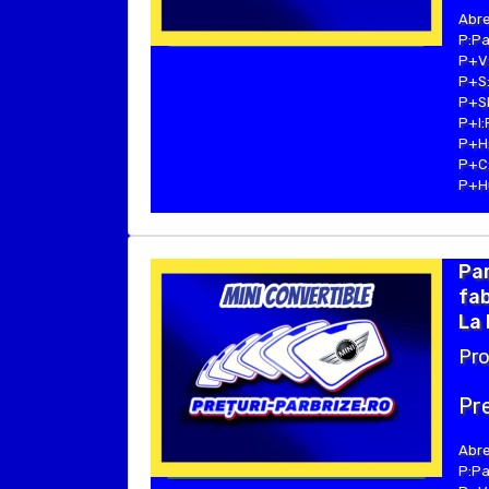
Abre
P:Pa
P+V:
P+S:
P+SE
P+I:
P+H:
P+C:
P+Hu
Par
fab
La 
Pro
Pre
Abre
P:Pa