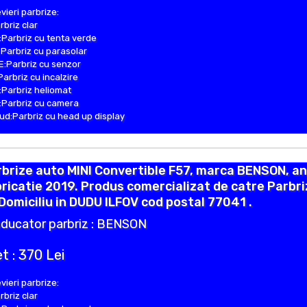
vieri parbrize:
rbriz clar
Parbriz cu tenta verde
Parbriz cu parasolar
:Parbriz cu senzor
Parbriz cu incalzire
Parbriz heliomat
Parbriz cu camera
d:Parbriz cu head up display
brize auto MINI Convertible F57, marca BENSON, an
ricatie 2019. Produs comercializat de catre Parbr
Domiciliu in DUDU ILFOV cod postal 77041 .
ducator parbriz : BENSON
t : 370 Lei
vieri parbrize:
rbriz clar