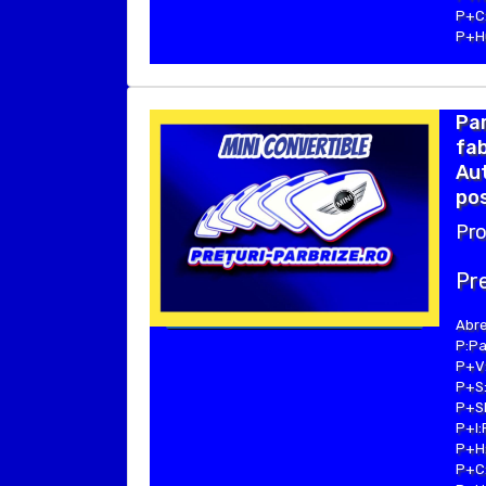
P+C:
P+Hu
Par
fab
Aut
pos
Pro
Pre
Abre
P:Pa
P+V:
P+S:
P+SE
P+I:
P+H:
P+C: