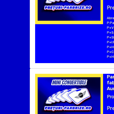
Pre
Abre
P:Pa
P+V:
P+S:
P+SE
P+I:
P+H:
P+C:
P+Hu
Par
fab
Aud
Pro
Pre