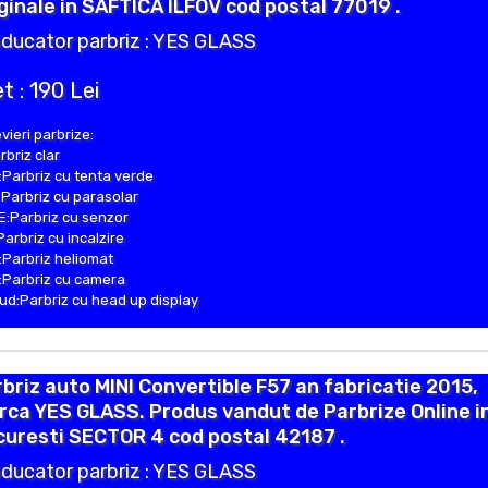
ginale in SAFTICA ILFOV cod postal 77019 .
ducator parbriz : YES GLASS
t : 190 Lei
vieri parbrize:
rbriz clar
Parbriz cu tenta verde
Parbriz cu parasolar
:Parbriz cu senzor
Parbriz cu incalzire
Parbriz heliomat
Parbriz cu camera
d:Parbriz cu head up display
briz auto MINI Convertible F57 an fabricatie 2015,
ca YES GLASS. Produs vandut de Parbrize Online i
uresti SECTOR 4 cod postal 42187 .
ducator parbriz : YES GLASS