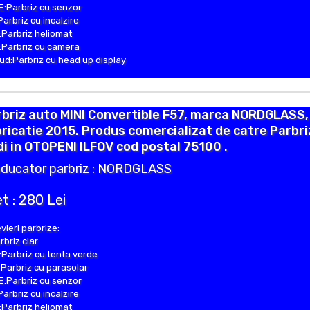
:Parbriz cu senzor
Parbriz cu incalzire
Parbriz heliomat
Parbriz cu camera
d:Parbriz cu head up display
briz auto MINI Convertible F57, marca NORDGLASS,
ricatie 2015. Produs comercializat de catre Parbr
i in OTOPENI ILFOV cod postal 75100 .
ducator parbriz : NORDGLASS
t : 280 Lei
vieri parbrize:
rbriz clar
Parbriz cu tenta verde
Parbriz cu parasolar
:Parbriz cu senzor
Parbriz cu incalzire
Parbriz heliomat