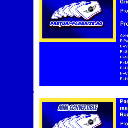
Ori
Pro
Pre
Abre
P:Pa
P+V:
P+S:
P+SE
P+I:
P+H:
P+C:
P+Hu
Par
mar
Buc
Pro