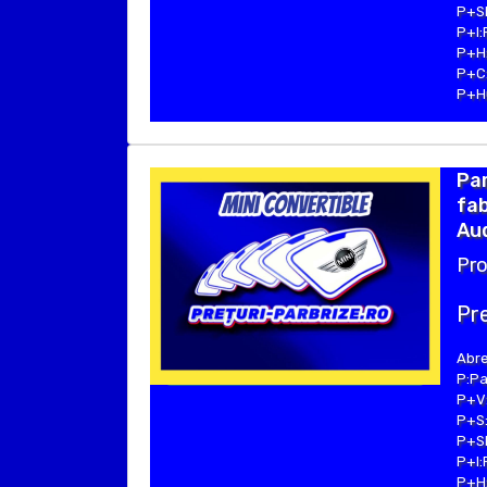
P+SE
P+I:
P+H:
P+C:
P+Hu
Par
fab
Aud
Pro
Pre
Abre
P:Pa
P+V:
P+S:
P+SE
P+I:
P+H: