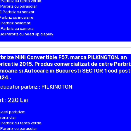
Parbriz cu tenta verde
Parbriz cu parasolar
:Parbriz cu senzor
Parbriz cu incalzire
Parbriz heliomat
Parbriz cu camera
d:Parbriz cu head up display
brize MINI Convertible F57, marca PILKINGTON, an
ricatie 2015. Produs comercializat de catre Parbr
ioane si Autocare in Bucuresti SECTOR 1 cod post
824 .
ducator parbriz : PILKINGTON
t : 220 Lei
vieri parbrize:
rbriz clar
Parbriz cu tenta verde
Parbriz cu parasolar