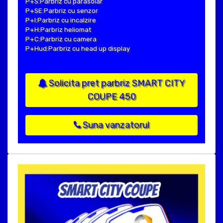
P+S:Parbriz cu parasolar
P+SE:Parbriz cu senzor
P+I:Parbriz cu incalzire
P+H:Parbriz heliomat
P+C:Parbriz cu camera
P+Hud:Parbriz cu head up display
Solicita pret parbriz SMART CITY
COUPE 450
Suna vanzatorul