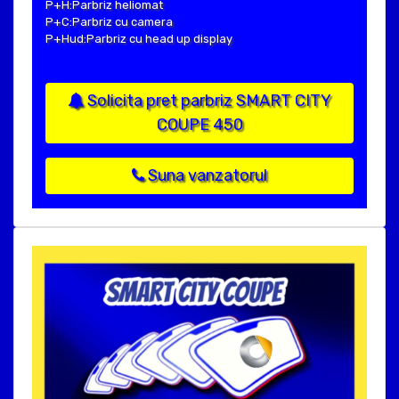
P+H:Parbriz heliomat
P+C:Parbriz cu camera
P+Hud:Parbriz cu head up display
Solicita pret parbriz SMART CITY
COUPE 450
Suna vanzatorul