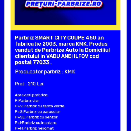
Parbriz SMART CITY COUPE 450 an
fabricatie 2003, marca KMK. Produs
vandut de Parbrize Auto la Domiciliul
clientului in VADU ANEI ILFOV cod
postal 77033 .
Producator parbriz : KMK
Pret : 210 Lei
Abrevieri parbrize:
P:Parbriz clar
P+V:Parbriz cu tenta verde
P+S:Parbriz cu parasolar
P+SE:Parbriz cu senzor
P+I:Parbriz cu incalzire
P+H:Parbriz heliomat