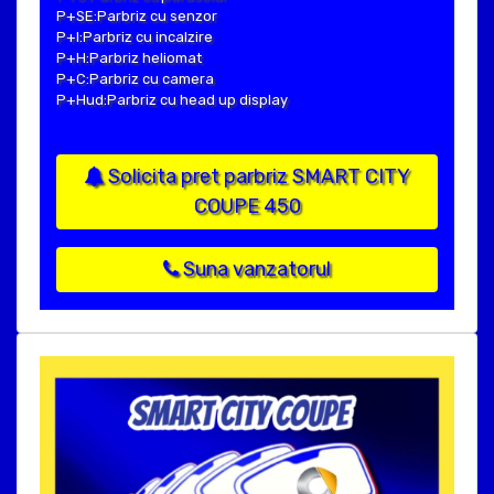
P+SE:Parbriz cu senzor
P+I:Parbriz cu incalzire
P+H:Parbriz heliomat
P+C:Parbriz cu camera
P+Hud:Parbriz cu head up display
Solicita pret parbriz SMART CITY
COUPE 450
Suna vanzatorul