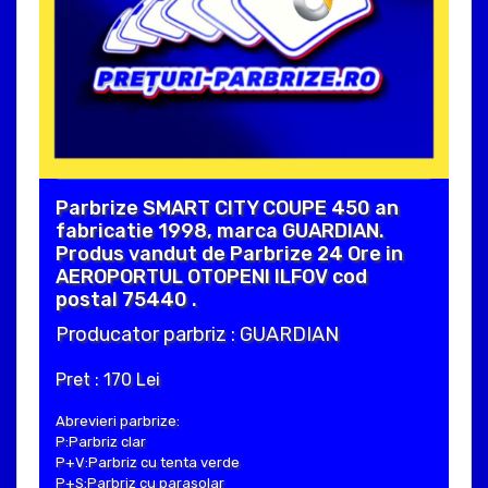
Parbrize SMART CITY COUPE 450 an
fabricatie 1998, marca GUARDIAN.
Produs vandut de Parbrize 24 Ore in
AEROPORTUL OTOPENI ILFOV cod
postal 75440 .
Producator parbriz : GUARDIAN
Pret : 170 Lei
Abrevieri parbrize:
P:Parbriz clar
P+V:Parbriz cu tenta verde
P+S:Parbriz cu parasolar