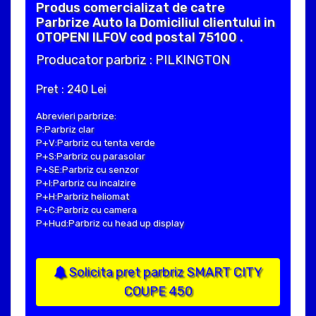
Produs comercializat de catre
Parbrize Auto la Domiciliul clientului in
OTOPENI ILFOV cod postal 75100 .
Producator parbriz : PILKINGTON
Pret : 240 Lei
Abrevieri parbrize:
P:Parbriz clar
P+V:Parbriz cu tenta verde
P+S:Parbriz cu parasolar
P+SE:Parbriz cu senzor
P+I:Parbriz cu incalzire
P+H:Parbriz heliomat
P+C:Parbriz cu camera
P+Hud:Parbriz cu head up display
Solicita pret parbriz SMART CITY
COUPE 450