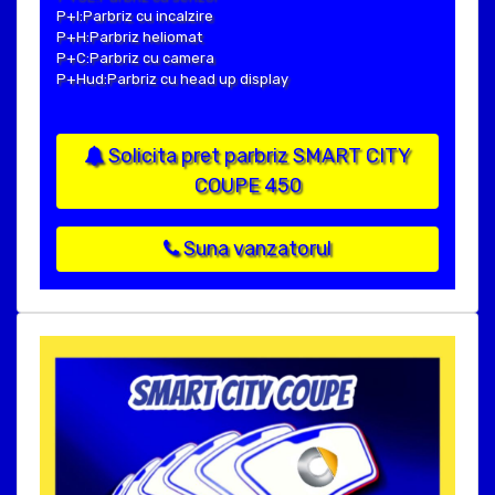
P+I:Parbriz cu incalzire
P+H:Parbriz heliomat
P+C:Parbriz cu camera
P+Hud:Parbriz cu head up display
Solicita pret parbriz SMART CITY
COUPE 450
Suna vanzatorul