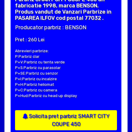
fabricatie 1998, marca BENSON.
Produs vandut de Vanzari Parbrize in
PASAREA ILFOV cod postal 77032 .
Producator parbriz : BENSON
Pret : 260 Lei
Abrevieri parbrize:
P:Parbriz clar
P+V:Parbriz cu tenta verde
P+S:Parbriz cu parasolar
P+SE:Parbriz cu senzor
P+I:Parbriz cu incalzire
P+H:Parbriz heliomat
P+C:Parbriz cu camera
P+Hud:Parbriz cu head up display
Solicita pret parbriz SMART CITY
COUPE 450