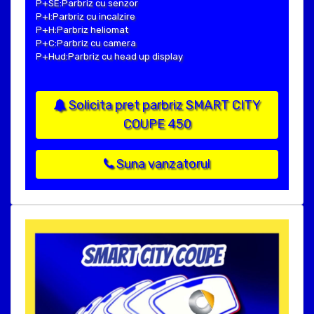
P+SE:Parbriz cu senzor
P+I:Parbriz cu incalzire
P+H:Parbriz heliomat
P+C:Parbriz cu camera
P+Hud:Parbriz cu head up display
Solicita pret parbriz SMART CITY
COUPE 450
Suna vanzatorul