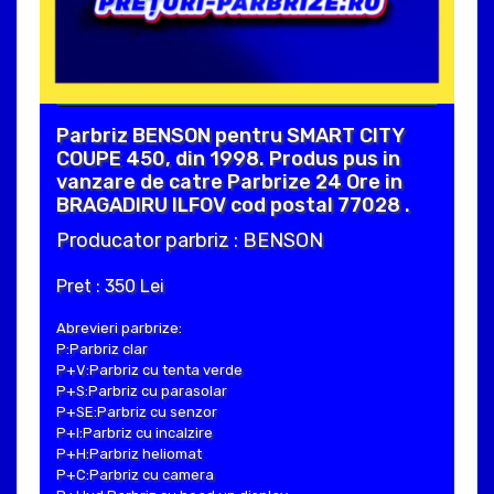
Parbriz BENSON pentru SMART CITY
COUPE 450, din 1998. Produs pus in
vanzare de catre Parbrize 24 Ore in
BRAGADIRU ILFOV cod postal 77028 .
Producator parbriz : BENSON
Pret : 350 Lei
Abrevieri parbrize:
P:Parbriz clar
P+V:Parbriz cu tenta verde
P+S:Parbriz cu parasolar
P+SE:Parbriz cu senzor
P+I:Parbriz cu incalzire
P+H:Parbriz heliomat
P+C:Parbriz cu camera