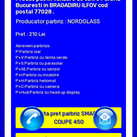
Bucuresti in BRAGADIRU ILFOV cod
postal 77028 .
Producator parbriz : NORDGLASS
Pret : 210 Lei
Abrevieri parbrize:
P:Parbriz clar
P+V:Parbriz cu tenta verde
P+S:Parbriz cu parasolar
P+SE:Parbriz cu senzor
P+I:Parbriz cu incalzire
P+H:Parbriz heliomat
P+C:Parbriz cu camera
P+Hud:Parbriz cu head up display
Solicita pret parbriz SMART CITY
COUPE 450