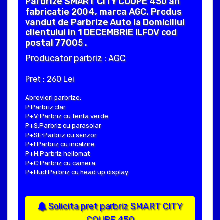
Parbrize SMART CITY COUPE 450 an
fabricatie 2004, marca AGC. Produs
vandut de Parbrize Auto la Domiciliul
clientului in 1 DECEMBRIE ILFOV cod
postal 77005 .
Producator parbriz : AGC
Pret : 260 Lei
Abrevieri parbrize:
P:Parbriz clar
P+V:Parbriz cu tenta verde
P+S:Parbriz cu parasolar
P+SE:Parbriz cu senzor
P+I:Parbriz cu incalzire
P+H:Parbriz heliomat
P+C:Parbriz cu camera
P+Hud:Parbriz cu head up display
Solicita pret parbriz SMART CITY
COUPE 450