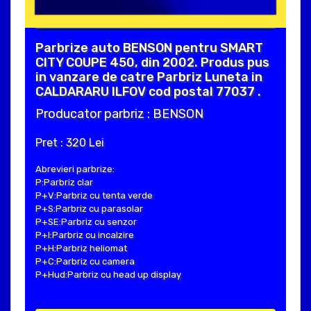
Parbrize auto BENSON pentru SMART
CITY COUPE 450, din 2002. Produs pus
in vanzare de catre Parbriz Luneta in
CALDARARU ILFOV cod postal 77037 .
Producator parbriz : BENSON
Pret : 320 Lei
Abrevieri parbrize:
P:Parbriz clar
P+V:Parbriz cu tenta verde
P+S:Parbriz cu parasolar
P+SE:Parbriz cu senzor
P+I:Parbriz cu incalzire
P+H:Parbriz heliomat
P+C:Parbriz cu camera
P+Hud:Parbriz cu head up display