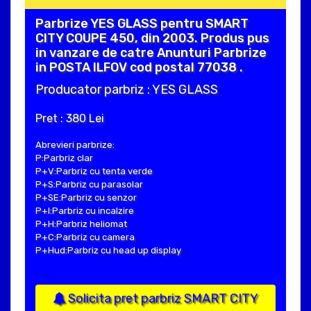
Parbrize YES GLASS pentru SMART
CITY COUPE 450, din 2003. Produs pus
in vanzare de catre Anunturi Parbrize
in POSTA ILFOV cod postal 77038 .
Producator parbriz : YES GLASS
Pret : 380 Lei
Abrevieri parbrize:
P:Parbriz clar
P+V:Parbriz cu tenta verde
P+S:Parbriz cu parasolar
P+SE:Parbriz cu senzor
P+I:Parbriz cu incalzire
P+H:Parbriz heliomat
P+C:Parbriz cu camera
P+Hud:Parbriz cu head up display
Solicita pret parbriz SMART CITY