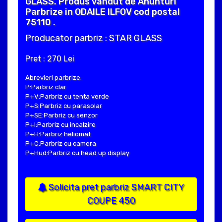
GLASS. Produs vandut de Anunturi
Parbrize in ODAILE ILFOV cod postal
75110 .
Producator parbriz : STAR GLASS
Pret : 270 Lei
Abrevieri parbrize:
P:Parbriz clar
P+V:Parbriz cu tenta verde
P+S:Parbriz cu parasolar
P+SE:Parbriz cu senzor
P+I:Parbriz cu incalzire
P+H:Parbriz heliomat
P+C:Parbriz cu camera
P+Hud:Parbriz cu head up display
Solicita pret parbriz SMART CITY
COUPE 450