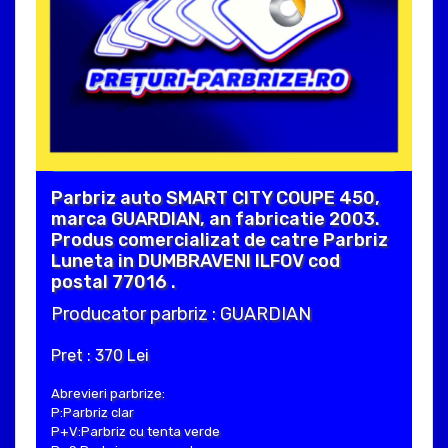
Parbriz auto SMART CITY COUPE 450,
marca GUARDIAN, an fabricatie 2003.
Produs comercializat de catre Parbriz
Luneta in DUMBRAVENI ILFOV cod
postal 77016 .
Producator parbriz : GUARDIAN
Pret : 370 Lei
Abrevieri parbrize:
P:Parbriz clar
P+V:Parbriz cu tenta verde