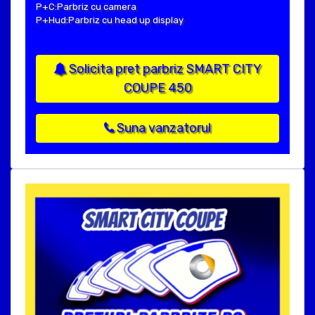
P+C:Parbriz cu camera
P+Hud:Parbriz cu head up display
Solicita pret parbriz SMART CITY
COUPE 450
Suna vanzatorul