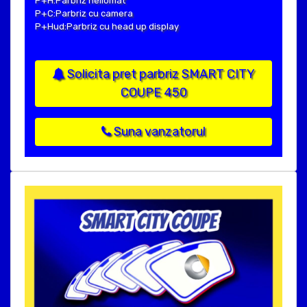
P+H:Parbriz heliomat
P+C:Parbriz cu camera
P+Hud:Parbriz cu head up display
Solicita pret parbriz SMART CITY
COUPE 450
Suna vanzatorul