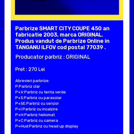
Parbrize SMART CITY COUPE 450 an
fabricatie 2003, marca ORIGINAL.
Produs vandut de Parbrize Online in
TANGANU ILFOV cod postal 77039 .
Producator parbriz : ORIGINAL
Pret : 270 Lei
Abrevieri parbrize:
P:Parbriz clar
P+V:Parbriz cu tenta verde
P+S:Parbriz cu parasolar
P+SE:Parbriz cu senzor
P+I:Parbriz cu incalzire
P+H:Parbriz heliomat
P+C:Parbriz cu camera
P+Hud:Parbriz cu head up display