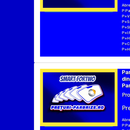
Abre
P:Pa
P+V:
P+S:
P+SE
P+I:
P+H:
P+C:
P+Hu
Pa
din
Par
Pro
Pre
Abre
P:Pa