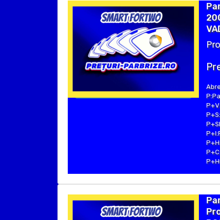
Pa
200
VAD
Pro
Pre
Abre
P:Pa
P+V:
P+S:
P+SE
P+I:
P+H:
P+C:
P+Hu
Pa
Pro