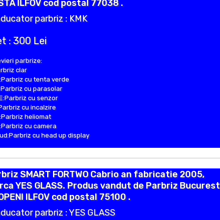
TA ILFOV cod postal 77038 .
ducator parbriz : KMK
t : 300 Lei
vieri parbrize:
rbriz clar
Parbriz cu tenta verde
Parbriz cu parasolar
:Parbriz cu senzor
Parbriz cu incalzire
Parbriz heliomat
Parbriz cu camera
d:Parbriz cu head up display
rbriz SMART FORTWO Cabrio an fabricatie 2005,
ca YES GLASS. Produs vandut de Parbriz Bucuresti
PENI ILFOV cod postal 75100 .
ducator parbriz : YES GLASS