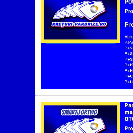
POS
Pro
Pre
Abre
P:Pa
P+V:
P+S:
P+SE
P+I:
P+H:
P+C:
P+Hu
Pa
mar
OTO
Pro