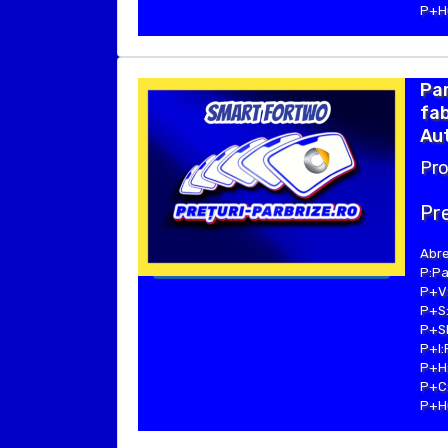
P+Hu
Pa
fab
Aut
Pro
Pre
Abre
P:Pa
P+V:
P+S:
P+SE
P+I:
P+H:
P+C:
P+Hu