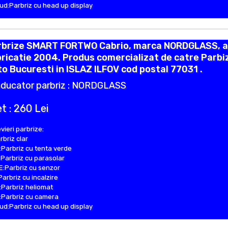
d:Parbriz cu head up display
rbrize SMART FORTWO Cabrio, marca NORDGLASS, 
ricatie 2004. Produs comercializat de catre Parbi
o Bucuresti in ISLAZ ILFOV cod postal 77031 .
ducator parbriz : NORDGLASS
t : 260 Lei
vieri parbrize:
rbriz clar
Parbriz cu tenta verde
Parbriz cu parasolar
:Parbriz cu senzor
Parbriz cu incalzire
Parbriz heliomat
Parbriz cu camera
d:Parbriz cu head up display