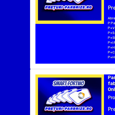
Pre
Abre
P:Pa
P+V:
P+S:
P+SE
P+I:
P+H:
P+C:
P+Hu
Pa
fab
Onl
Pro
Pre