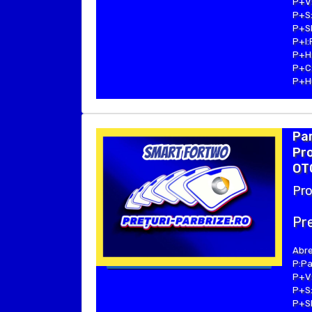
P+V:
P+S:
P+SE
P+I:
P+H:
P+C:
P+Hu
Pa
Pro
OTO
Pro
Pre
Abre
P:Pa
P+V:
P+S:
P+SE