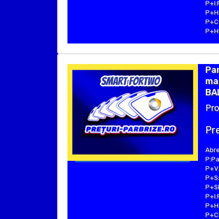
P+I:
P+H:
P+C:
P+Hu
Pa
ma
BAL
Pro
Pre
Abre
P:Pa
P+V:
P+S:
P+SE
P+I:
P+H:
P+C: