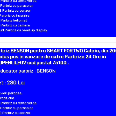
Parbriz cu tenta verde
Parbriz cu parasolar
:Parbriz cu senzor
Parbriz cu incalzire
Parbriz heliomat
Parbriz cu camera
d:Parbriz cu head up display
rbriz BENSON pentru SMART FORTWO Cabrio, din 20
dus pus in vanzare de catre Parbrize 24 Ore in
PENI ILFOV cod postal 75100 .
ducator parbriz : BENSON
t : 280 Lei
vieri parbrize:
rbriz clar
Parbriz cu tenta verde
Parbriz cu parasolar
:Parbriz cu senzor