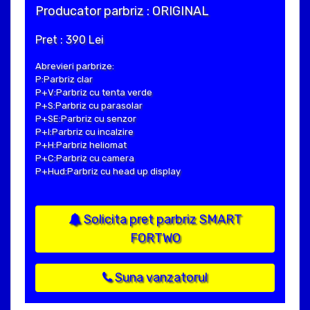
Producator parbriz : ORIGINAL
Pret : 390 Lei
Abrevieri parbrize:
P:Parbriz clar
P+V:Parbriz cu tenta verde
P+S:Parbriz cu parasolar
P+SE:Parbriz cu senzor
P+I:Parbriz cu incalzire
P+H:Parbriz heliomat
P+C:Parbriz cu camera
P+Hud:Parbriz cu head up display
Solicita pret parbriz SMART
FORTWO
Suna vanzatorul