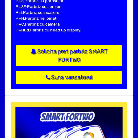
P+S:Parbriz cu parasolar
P+SE:Parbriz cu senzor
P+I:Parbriz cu incalzire
P+H:Parbriz heliomat
P+C:Parbriz cu camera
P+Hud:Parbriz cu head up display
Solicita pret parbriz SMART
FORTWO
Suna vanzatorul