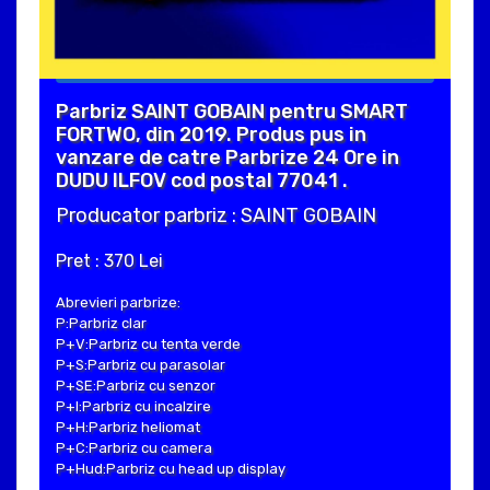
Parbriz SAINT GOBAIN pentru SMART
FORTWO, din 2019. Produs pus in
vanzare de catre Parbrize 24 Ore in
DUDU ILFOV cod postal 77041 .
Producator parbriz : SAINT GOBAIN
Pret : 370 Lei
Abrevieri parbrize:
P:Parbriz clar
P+V:Parbriz cu tenta verde
P+S:Parbriz cu parasolar
P+SE:Parbriz cu senzor
P+I:Parbriz cu incalzire
P+H:Parbriz heliomat
P+C:Parbriz cu camera
P+Hud:Parbriz cu head up display