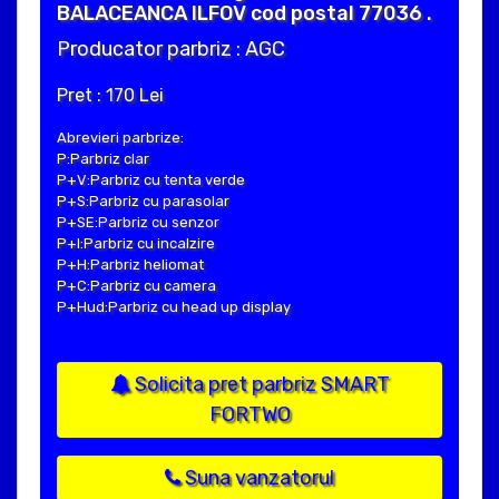
BALACEANCA ILFOV cod postal 77036 .
Producator parbriz : AGC
Pret : 170 Lei
Abrevieri parbrize:
P:Parbriz clar
P+V:Parbriz cu tenta verde
P+S:Parbriz cu parasolar
P+SE:Parbriz cu senzor
P+I:Parbriz cu incalzire
P+H:Parbriz heliomat
P+C:Parbriz cu camera
P+Hud:Parbriz cu head up display
Solicita pret parbriz SMART
FORTWO
Suna vanzatorul