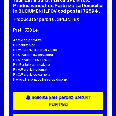
fabricatie 2012, marca SPLINTEX.
Produs vandut de Parbrize La Domiciliu
in BUCIUMENI ILFOV cod postal 72594 .
Producator parbriz : SPLINTEX
Pret : 330 Lei
Abrevieri parbrize:
P:Parbriz clar
P+V:Parbriz cu tenta verde
P+S:Parbriz cu parasolar
P+SE:Parbriz cu senzor
P+I:Parbriz cu incalzire
P+H:Parbriz heliomat
P+C:Parbriz cu camera
P+Hud:Parbriz cu head up display
Solicita pret parbriz SMART
FORTWO