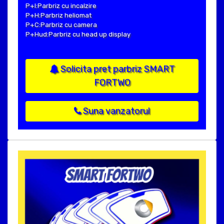
P+I:Parbriz cu incalzire
P+H:Parbriz heliomat
P+C:Parbriz cu camera
P+Hud:Parbriz cu head up display
Solicita pret parbriz SMART
FORTWO
Suna vanzatorul