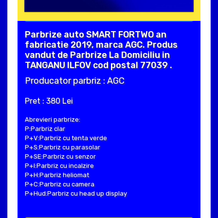
Parbrize auto SMART FORTWO an
fabricatie 2019, marca AGC. Produs
vandut de Parbrize La Domiciliu in
TANGANU ILFOV cod postal 77039 .
Producator parbriz : AGC
Pret : 380 Lei
Abrevieri parbrize:
P:Parbriz clar
P+V:Parbriz cu tenta verde
P+S:Parbriz cu parasolar
P+SE:Parbriz cu senzor
P+I:Parbriz cu incalzire
P+H:Parbriz heliomat
P+C:Parbriz cu camera
P+Hud:Parbriz cu head up display