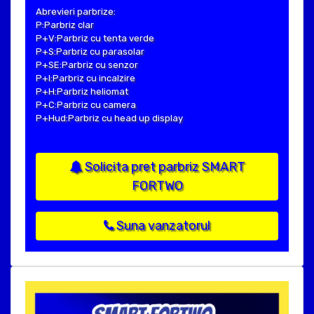
Abrevieri parbrize:
P:Parbriz clar
P+V:Parbriz cu tenta verde
P+S:Parbriz cu parasolar
P+SE:Parbriz cu senzor
P+I:Parbriz cu incalzire
P+H:Parbriz heliomat
P+C:Parbriz cu camera
P+Hud:Parbriz cu head up display
Solicita pret parbriz SMART
FORTWO
Suna vanzatorul