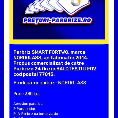
Parbriz SMART FORTWO, marca
NORDGLASS, an fabricatie 2014.
Produs comercializat de catre
Parbrize 24 Ore in BALOTESTI ILFOV
cod postal 77015 .
Producator parbriz : NORDGLASS
Pret : 380 Lei
Abrevieri parbrize:
P:Parbriz clar
P+V:Parbriz cu tenta verde