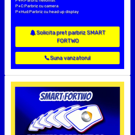
P+H:Parbriz heliomat
P+C:Parbriz cu camera
P+Hud:Parbriz cu head up display
Solicita pret parbriz SMART
FORTWO
Suna vanzatorul