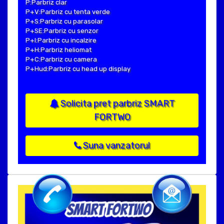
P:Parbriz clar
P+V:Parbriz cu tenta verde
P+S:Parbriz cu parasolar
P+SE:Parbriz cu senzor
P+I:Parbriz cu incalzire
P+H:Parbriz heliomat
P+C:Parbriz cu camera
P+Hud:Parbriz cu head up display
Solicita pret parbriz SMART
FORTWO
Suna vanzatorul