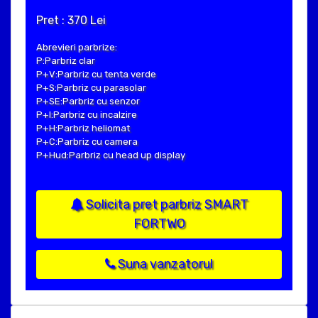
Pret : 370 Lei
Abrevieri parbrize:
P:Parbriz clar
P+V:Parbriz cu tenta verde
P+S:Parbriz cu parasolar
P+SE:Parbriz cu senzor
P+I:Parbriz cu incalzire
P+H:Parbriz heliomat
P+C:Parbriz cu camera
P+Hud:Parbriz cu head up display
Solicita pret parbriz SMART
FORTWO
Suna vanzatorul