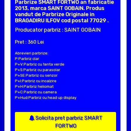
Parbrize SMART FORTWO an fabricatie
2013, marca SAINT GOBAIN. Produs
vandut de Parbrize Originale in
BRAGADIRU ILFOV cod postal 77029 .
Producator parbriz : SAINT GOBAIN
Pret : 360 Lei
Abrevieri parbrize:
P:Parbriz clar
P+V:Parbriz cu tenta verde
P+S:Parbriz cu parasolar
P+SE:Parbriz cu senzor
P+I:Parbriz cu incalzire
P+H:Parbriz heliomat
P+C:Parbriz cu camera
P+Hud:Parbriz cu head up display
Solicita pret parbriz SMART
FORTWO