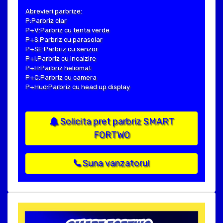
Abrevieri parbrize:
P:Parbriz clar
P+V:Parbriz cu tenta verde
P+S:Parbriz cu parasolar
P+SE:Parbriz cu senzor
P+I:Parbriz cu incalzire
P+H:Parbriz heliomat
P+C:Parbriz cu camera
P+Hud:Parbriz cu head up display
Solicita pret parbriz SMART
FORTWO
Suna vanzatorul