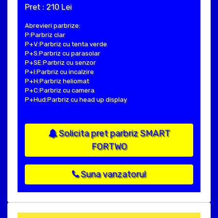
Pret : 210 Lei
Abrevieri parbrize:
P:Parbriz clar
P+V:Parbriz cu tenta verde
P+S:Parbriz cu parasolar
P+SE:Parbriz cu senzor
P+I:Parbriz cu incalzire
P+H:Parbriz heliomat
P+C:Parbriz cu camera
P+Hud:Parbriz cu head up display
Solicita pret parbriz SMART
FORTWO
Suna vanzatorul