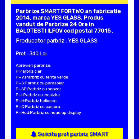
Parbrize SMART FORTWO an fabricatie
2014, marca YES GLASS. Produs
vandut de Parbrize 24 Ore in
BALOTESTI ILFOV cod postal 77015 .
Producator parbriz : YES GLASS
Pret : 340 Lei
Abrevieri parbrize:
P:Parbriz clar
P+V:Parbriz cu tenta verde
P+S:Parbriz cu parasolar
P+SE:Parbriz cu senzor
P+I:Parbriz cu incalzire
P+H:Parbriz heliomat
P+C:Parbriz cu camera
P+Hud:Parbriz cu head up display
Solicita pret parbriz SMART