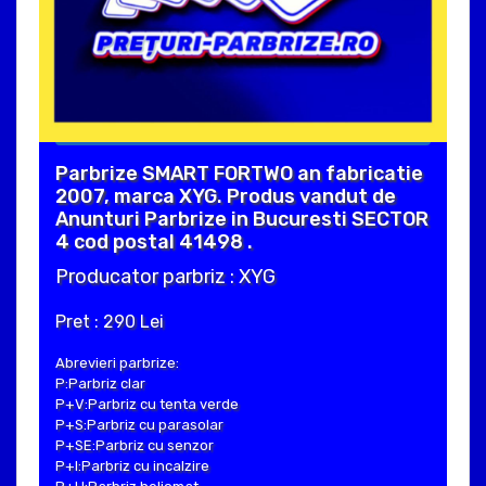
Parbrize SMART FORTWO an fabricatie
2007, marca XYG. Produs vandut de
Anunturi Parbrize in Bucuresti SECTOR
4 cod postal 41498 .
Producator parbriz : XYG
Pret : 290 Lei
Abrevieri parbrize:
P:Parbriz clar
P+V:Parbriz cu tenta verde
P+S:Parbriz cu parasolar
P+SE:Parbriz cu senzor
P+I:Parbriz cu incalzire