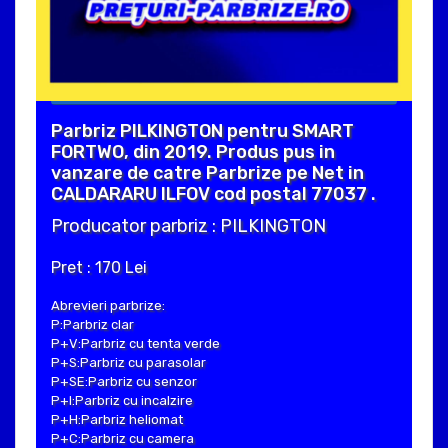
Parbriz PILKINGTON pentru SMART
FORTWO, din 2019. Produs pus in
vanzare de catre Parbrize pe Net in
CALDARARU ILFOV cod postal 77037 .
Producator parbriz : PILKINGTON
Pret : 170 Lei
Abrevieri parbrize:
P:Parbriz clar
P+V:Parbriz cu tenta verde
P+S:Parbriz cu parasolar
P+SE:Parbriz cu senzor
P+I:Parbriz cu incalzire
P+H:Parbriz heliomat
P+C:Parbriz cu camera