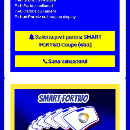
P+I:Parbriz cu incalzire
P+H:Parbriz heliomat
P+C:Parbriz cu camera
P+Hud:Parbriz cu head up display
Solicita pret parbriz SMART
FORTWO Coupe (453)
Suna vanzatorul