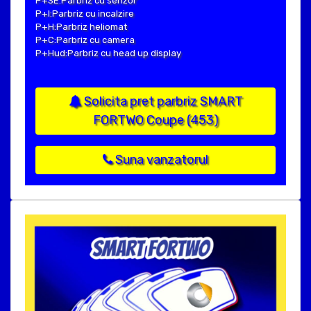
P+SE:Parbriz cu senzor
P+I:Parbriz cu incalzire
P+H:Parbriz heliomat
P+C:Parbriz cu camera
P+Hud:Parbriz cu head up display
Solicita pret parbriz SMART
FORTWO Coupe (453)
Suna vanzatorul