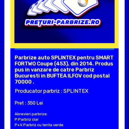
Parbrize auto SPLINTEX pentru SMART
FORTWO Coupe (453), din 2014. Produs
pus in vanzare de catre Parbriz
Bucuresti in BUFTEA ILFOV cod postal
70000 .
Producator parbriz : SPLINTEX
Pret : 350 Lei
Abrevieri parbrize:
P:Parbriz clar
P+V:Parbriz cu tenta verde