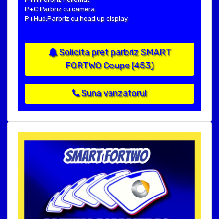
P+C:Parbriz cu camera
P+Hud:Parbriz cu head up display
Solicita pret parbriz SMART
FORTWO Coupe (453)
Suna vanzatorul