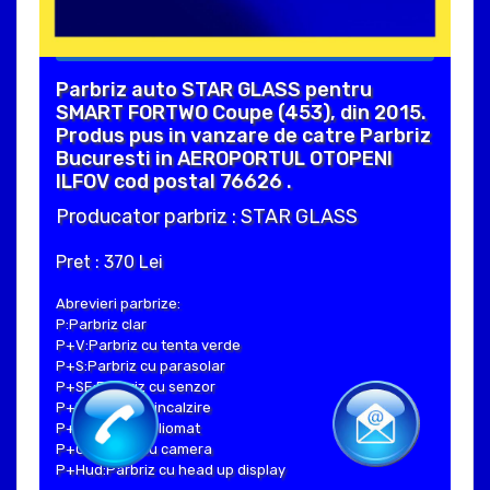
Parbriz auto STAR GLASS pentru
SMART FORTWO Coupe (453), din 2015.
Produs pus in vanzare de catre Parbriz
Bucuresti in AEROPORTUL OTOPENI
ILFOV cod postal 76626 .
Producator parbriz : STAR GLASS
Pret : 370 Lei
Abrevieri parbrize:
P:Parbriz clar
P+V:Parbriz cu tenta verde
P+S:Parbriz cu parasolar
P+SE:Parbriz cu senzor
P+I:Parbriz cu incalzire
P+H:Parbriz heliomat
P+C:Parbriz cu camera
P+Hud:Parbriz cu head up display