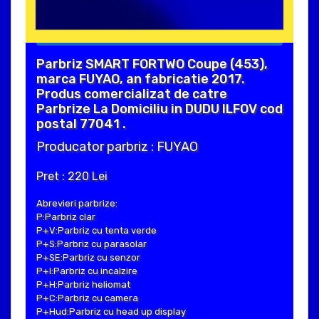
Parbriz SMART FORTWO Coupe (453),
marca FUYAO, an fabricatie 2017.
Produs comercializat de catre
Parbrize La Domiciliu in DUDU ILFOV cod
postal 77041 .
Producator parbriz : FUYAO
Pret : 220 Lei
Abrevieri parbrize:
P:Parbriz clar
P+V:Parbriz cu tenta verde
P+S:Parbriz cu parasolar
P+SE:Parbriz cu senzor
P+I:Parbriz cu incalzire
P+H:Parbriz heliomat
P+C:Parbriz cu camera
P+Hud:Parbriz cu head up display