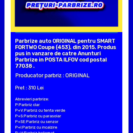
Parbrize auto ORIGINAL pentru SMART
FORTWO Coupe (453), din 2015. Produs
pus in vanzare de catre Anunturi
Parbrize in POSTA ILFOV cod postal
77038 .
Producator parbriz : ORIGINAL
Pret : 310 Lei
Abrevieri parbrize:
P:Parbriz clar
P+V:Parbriz cu tenta verde
P+S:Parbriz cu parasolar
P+SE:Parbriz cu senzor
P+I:Parbriz cu incalzire
P+H:Parbriz heliomat