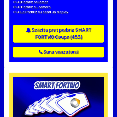
P+H:Parbriz heliomat
P+C:Parbriz cu camera
P+Hud:Parbriz cu head up display
Solicita pret parbriz SMART
FORTWO Coupe (453)
Suna vanzatorul