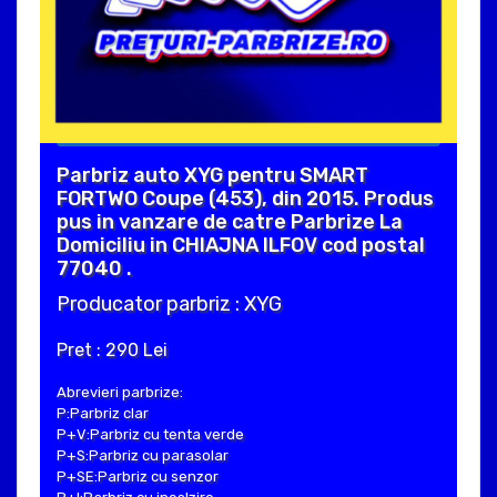
Parbriz auto XYG pentru SMART
FORTWO Coupe (453), din 2015. Produs
pus in vanzare de catre Parbrize La
Domiciliu in CHIAJNA ILFOV cod postal
77040 .
Producator parbriz : XYG
Pret : 290 Lei
Abrevieri parbrize:
P:Parbriz clar
P+V:Parbriz cu tenta verde
P+S:Parbriz cu parasolar
P+SE:Parbriz cu senzor