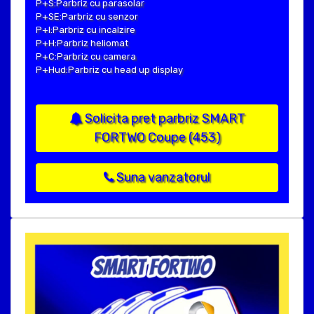
P+S:Parbriz cu parasolar
P+SE:Parbriz cu senzor
P+I:Parbriz cu incalzire
P+H:Parbriz heliomat
P+C:Parbriz cu camera
P+Hud:Parbriz cu head up display
Solicita pret parbriz SMART
FORTWO Coupe (453)
Suna vanzatorul