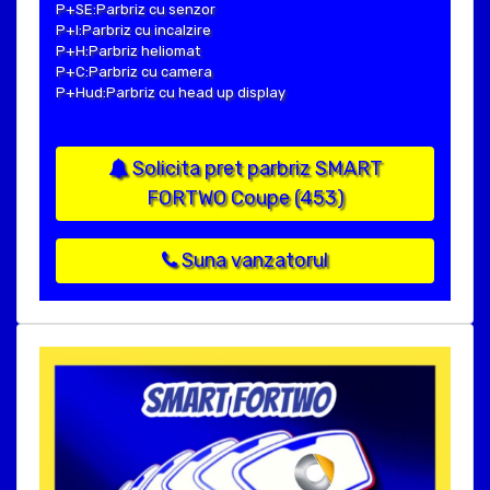
P+SE:Parbriz cu senzor
P+I:Parbriz cu incalzire
P+H:Parbriz heliomat
P+C:Parbriz cu camera
P+Hud:Parbriz cu head up display
Solicita pret parbriz SMART
FORTWO Coupe (453)
Suna vanzatorul