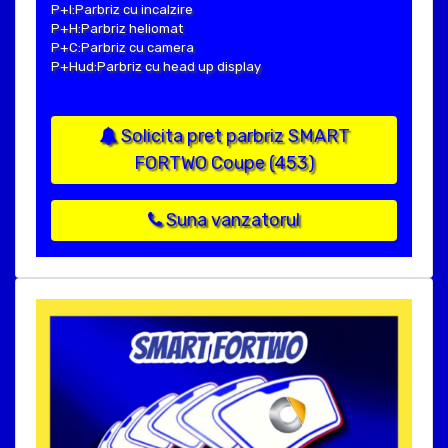
P+I:Parbriz cu incalzire
P+H:Parbriz heliomat
P+C:Parbriz cu camera
P+Hud:Parbriz cu head up display
Solicita pret parbriz SMART
FORTWO Coupe (453)
Suna vanzatorul