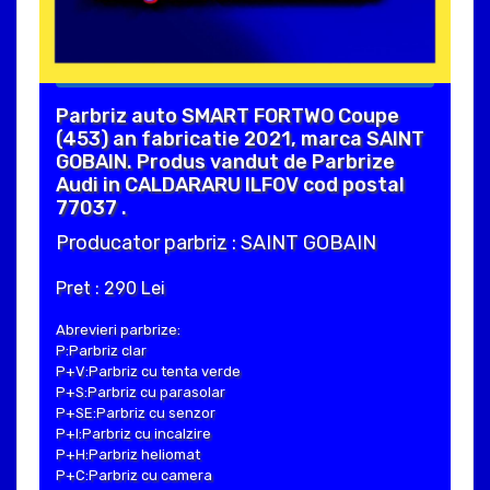
Parbriz auto SMART FORTWO Coupe
(453) an fabricatie 2021, marca SAINT
GOBAIN. Produs vandut de Parbrize
Audi in CALDARARU ILFOV cod postal
77037 .
Producator parbriz : SAINT GOBAIN
Pret : 290 Lei
Abrevieri parbrize:
P:Parbriz clar
P+V:Parbriz cu tenta verde
P+S:Parbriz cu parasolar
P+SE:Parbriz cu senzor
P+I:Parbriz cu incalzire
P+H:Parbriz heliomat
P+C:Parbriz cu camera