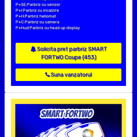
P+SE:Parbriz cu senzor
P+I:Parbriz cu incalzire
P+H:Parbriz heliomat
P+C:Parbriz cu camera
P+Hud:Parbriz cu head up display
Solicita pret parbriz SMART
FORTWO Coupe (453)
Suna vanzatorul