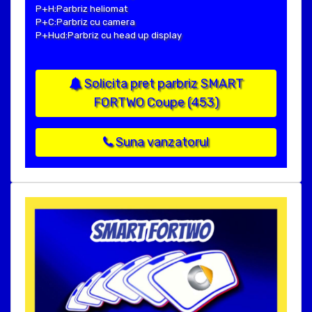
P+H:Parbriz heliomat
P+C:Parbriz cu camera
P+Hud:Parbriz cu head up display
Solicita pret parbriz SMART
FORTWO Coupe (453)
Suna vanzatorul