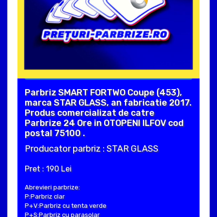
Parbriz SMART FORTWO Coupe (453),
marca STAR GLASS, an fabricatie 2017.
Produs comercializat de catre
Parbrize 24 Ore in OTOPENI ILFOV cod
postal 75100 .
Producator parbriz : STAR GLASS
Pret : 190 Lei
Abrevieri parbrize:
P:Parbriz clar
P+V:Parbriz cu tenta verde
P+S:Parbriz cu parasolar