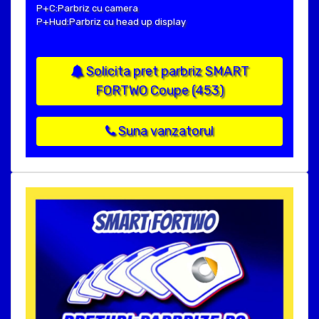
P+C:Parbriz cu camera
P+Hud:Parbriz cu head up display
Solicita pret parbriz SMART
FORTWO Coupe (453)
Suna vanzatorul