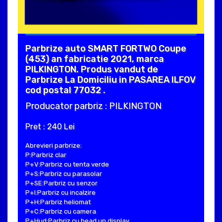
Parbrize auto SMART FORTWO Coupe
(453) an fabricatie 2021, marca
PILKINGTON. Produs vandut de
Parbrize La Domiciliu in PASAREA ILFOV
cod postal 77032 .
Producator parbriz : PILKINGTON
Pret : 240 Lei
Abrevieri parbrize:
P:Parbriz clar
P+V:Parbriz cu tenta verde
P+S:Parbriz cu parasolar
P+SE:Parbriz cu senzor
P+I:Parbriz cu incalzire
P+H:Parbriz heliomat
P+C:Parbriz cu camera
P+Hud:Parbriz cu head up display