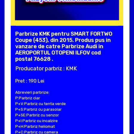
Parbrize KMK pentru SMART FORTWO
Coupe (453), din 2015. Produs pus in
vanzare de catre Parbrize Audi in
AEROPORTUL OTOPENI ILFOV cod
postal 76628 .
Producator parbriz : KMK
Pret : 190 Lei
Abrevieri parbrize:
P:Parbriz clar
P+V:Parbriz cu tenta verde
P+S:Parbriz cu parasolar
P+SE:Parbriz cu senzor
P+I:Parbriz cu incalzire
P+H:Parbriz heliomat
P+C:Parbriz cu camera