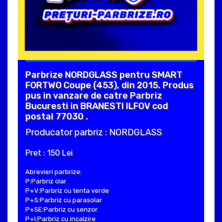
Parbrize NORDGLASS pentru SMART
FORTWO Coupe (453), din 2015. Produs
pus in vanzare de catre Parbriz
Bucuresti in BRANESTI ILFOV cod
postal 77030 .
Producator parbriz : NORDGLASS
Pret : 150 Lei
Abrevieri parbrize:
P:Parbriz clar
P+V:Parbriz cu tenta verde
P+S:Parbriz cu parasolar
P+SE:Parbriz cu senzor
P+I:Parbriz cu incalzire