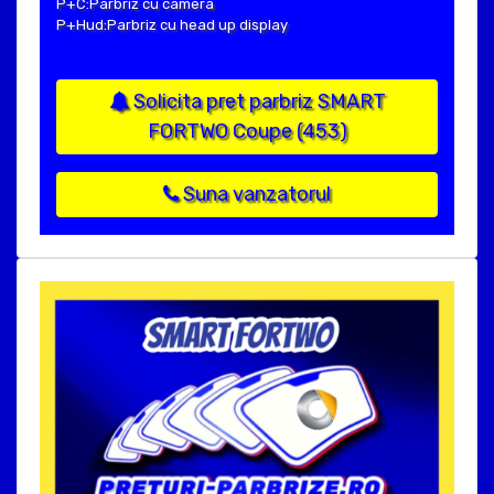
P+C:Parbriz cu camera
P+Hud:Parbriz cu head up display
Solicita pret parbriz SMART
FORTWO Coupe (453)
Suna vanzatorul