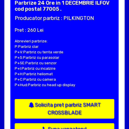
Parbrize 24 Ore in 1 DECEMBRIE ILFOV
cod postal 77005 .
Producator parbriz : PILKINGTON
Pret : 260 Lei
Abrevieri parbrize:
P:Parbriz clar
P+V:Parbriz cu tenta verde
P+S:Parbriz cu parasolar
P+SE:Parbriz cu senzor
P+I:Parbriz cu incalzire
P+H:Parbriz heliomat
P+C:Parbriz cu camera
P+Hud:Parbriz cu head up display
Solicita pret parbriz SMART
CROSSBLADE