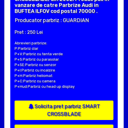
vanzare de catre Parbrize Audi in
BUFTEA ILFOV cod postal 70000 .
Producator parbriz : GUARDIAN
Pret : 250 Lei
Abrevieri parbrize:
P:Parbriz clar
P+V:Parbriz cu tenta verde
P+S:Parbriz cu parasolar
P+SE:Parbriz cu senzor
P+I:Parbriz cu incalzire
P+H:Parbriz heliomat
P+C:Parbriz cu camera
P+Hud:Parbriz cu head up display
Solicita pret parbriz SMART
CROSSBLADE