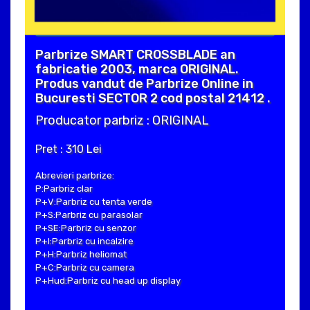
Parbrize SMART CROSSBLADE an
fabricatie 2003, marca ORIGINAL.
Produs vandut de Parbrize Online in
Bucuresti SECTOR 2 cod postal 21412 .
Producator parbriz : ORIGINAL
Pret : 310 Lei
Abrevieri parbrize:
P:Parbriz clar
P+V:Parbriz cu tenta verde
P+S:Parbriz cu parasolar
P+SE:Parbriz cu senzor
P+I:Parbriz cu incalzire
P+H:Parbriz heliomat
P+C:Parbriz cu camera
P+Hud:Parbriz cu head up display