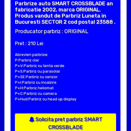
Parbrize auto SMART CROSSBLADE an
fabricatie 2002, marca ORIGINAL.
Produs vandut de Parbriz Luneta in
Bucuresti SECTOR 2 cod postal 23588 .
Producator parbriz : ORIGINAL
Pret : 210 Lei
Abrevieri parbrize:
P:Parbriz clar
P+V:Parbriz cu tenta verde
P+S:Parbriz cu parasolar
P+SE:Parbriz cu senzor
P+I:Parbriz cu incalzire
P+H:Parbriz heliomat
P+C:Parbriz cu camera
P+Hud:Parbriz cu head up display
Solicita pret parbriz SMART
CROSSBLADE