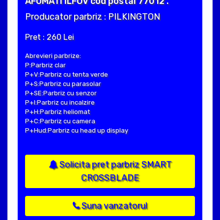
AFUMATI ILFOV cod postal 77012 .
Producator parbriz : PILKINGTON
Pret : 260 Lei
Abrevieri parbrize:
P:Parbriz clar
P+V:Parbriz cu tenta verde
P+S:Parbriz cu parasolar
P+SE:Parbriz cu senzor
P+I:Parbriz cu incalzire
P+H:Parbriz heliomat
P+C:Parbriz cu camera
P+Hud:Parbriz cu head up display
Solicita pret parbriz SMART
CROSSBLADE
Suna vanzatorul