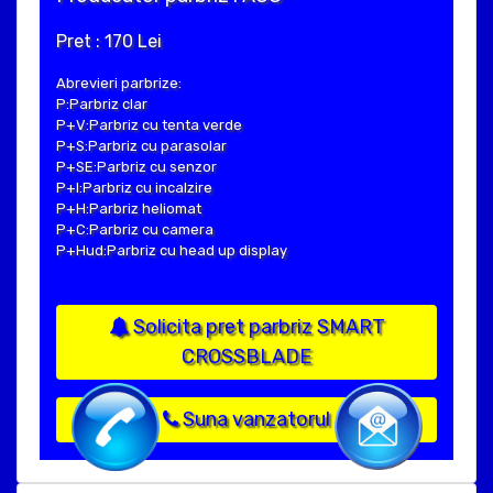
Pret : 170 Lei
Abrevieri parbrize:
P:Parbriz clar
P+V:Parbriz cu tenta verde
P+S:Parbriz cu parasolar
P+SE:Parbriz cu senzor
P+I:Parbriz cu incalzire
P+H:Parbriz heliomat
P+C:Parbriz cu camera
P+Hud:Parbriz cu head up display
Solicita pret parbriz SMART
CROSSBLADE
Suna vanzatorul