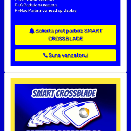
P+C:Parbriz cu camera
P+Hud:Parbriz cu head up display
Solicita pret parbriz SMART
CROSSBLADE
Suna vanzatorul