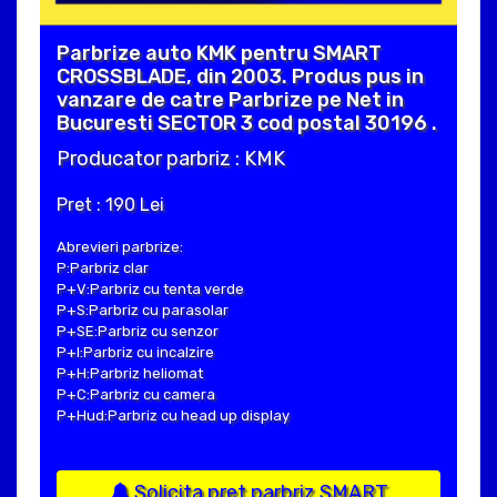
Parbrize auto KMK pentru SMART
CROSSBLADE, din 2003. Produs pus in
vanzare de catre Parbrize pe Net in
Bucuresti SECTOR 3 cod postal 30196 .
Producator parbriz : KMK
Pret : 190 Lei
Abrevieri parbrize:
P:Parbriz clar
P+V:Parbriz cu tenta verde
P+S:Parbriz cu parasolar
P+SE:Parbriz cu senzor
P+I:Parbriz cu incalzire
P+H:Parbriz heliomat
P+C:Parbriz cu camera
P+Hud:Parbriz cu head up display
Solicita pret parbriz SMART