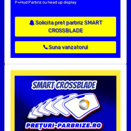
P+Hud:Parbriz cu head up display
Solicita pret parbriz SMART
CROSSBLADE
Suna vanzatorul