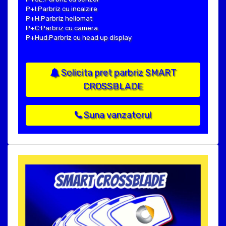
P+I:Parbriz cu incalzire
P+H:Parbriz heliomat
P+C:Parbriz cu camera
P+Hud:Parbriz cu head up display
Solicita pret parbriz SMART
CROSSBLADE
Suna vanzatorul