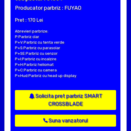
Producator parbriz : FUYAO
Pret : 170 Lei
Abrevieri parbrize:
P:Parbriz clar
P+V:Parbriz cu tenta verde
P+S:Parbriz cu parasolar
P+SE:Parbriz cu senzor
P+I:Parbriz cu incalzire
P+H:Parbriz heliomat
P+C:Parbriz cu camera
P+Hud:Parbriz cu head up display
Solicita pret parbriz SMART
CROSSBLADE
Suna vanzatorul