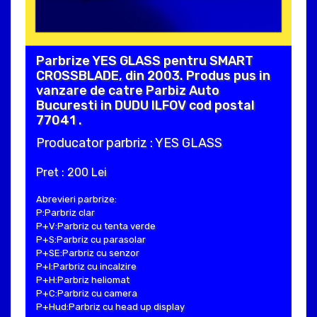
Parbrize YES GLASS pentru SMART
CROSSBLADE, din 2003. Produs pus in
vanzare de catre Parbiz Auto
Bucuresti in DUDU ILFOV cod postal
77041 .
Producator parbriz : YES GLASS
Pret : 200 Lei
Abrevieri parbrize:
P:Parbriz clar
P+V:Parbriz cu tenta verde
P+S:Parbriz cu parasolar
P+SE:Parbriz cu senzor
P+I:Parbriz cu incalzire
P+H:Parbriz heliomat
P+C:Parbriz cu camera
P+Hud:Parbriz cu head up display