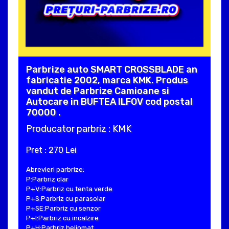
Parbrize auto SMART CROSSBLADE an
fabricatie 2002, marca KMK. Produs
vandut de Parbrize Camioane si
Autocare in BUFTEA ILFOV cod postal
70000 .
Producator parbriz : KMK
Pret : 270 Lei
Abrevieri parbrize:
P:Parbriz clar
P+V:Parbriz cu tenta verde
P+S:Parbriz cu parasolar
P+SE:Parbriz cu senzor
P+I:Parbriz cu incalzire
P+H:Parbriz heliomat