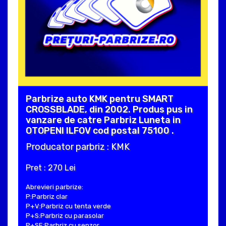
Parbrize auto KMK pentru SMART
CROSSBLADE, din 2002. Produs pus in
vanzare de catre Parbriz Luneta in
OTOPENI ILFOV cod postal 75100 .
Producator parbriz : KMK
Pret : 270 Lei
Abrevieri parbrize:
P:Parbriz clar
P+V:Parbriz cu tenta verde
P+S:Parbriz cu parasolar
P+SE:Parbriz cu senzor