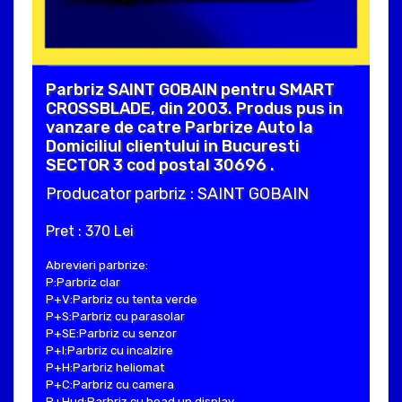
Parbriz SAINT GOBAIN pentru SMART
CROSSBLADE, din 2003. Produs pus in
vanzare de catre Parbrize Auto la
Domiciliul clientului in Bucuresti
SECTOR 3 cod postal 30696 .
Producator parbriz : SAINT GOBAIN
Pret : 370 Lei
Abrevieri parbrize:
P:Parbriz clar
P+V:Parbriz cu tenta verde
P+S:Parbriz cu parasolar
P+SE:Parbriz cu senzor
P+I:Parbriz cu incalzire
P+H:Parbriz heliomat
P+C:Parbriz cu camera
P+Hud:Parbriz cu head up display