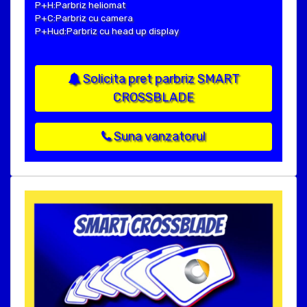
P+H:Parbriz heliomat
P+C:Parbriz cu camera
P+Hud:Parbriz cu head up display
Solicita pret parbriz SMART
CROSSBLADE
Suna vanzatorul