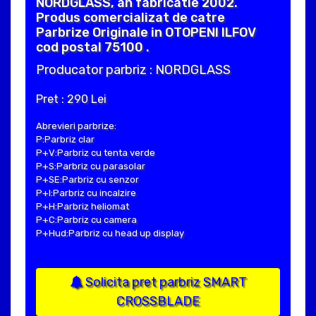
NORDGLASS, an fabricatie 2002.
Produs comercializat de catre
Parbrize Originale in OTOPENI ILFOV
cod postal 75100 .
Producator parbriz : NORDGLASS
Pret : 290 Lei
Abrevieri parbrize:
P:Parbriz clar
P+V:Parbriz cu tenta verde
P+S:Parbriz cu parasolar
P+SE:Parbriz cu senzor
P+I:Parbriz cu incalzire
P+H:Parbriz heliomat
P+C:Parbriz cu camera
P+Hud:Parbriz cu head up display
Solicita pret parbriz SMART
CROSSBLADE