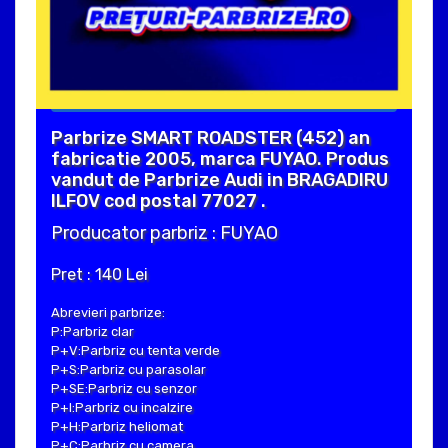
Parbrize SMART ROADSTER (452) an
fabricatie 2005, marca FUYAO. Produs
vandut de Parbrize Audi in BRAGADIRU
ILFOV cod postal 77027 .
Producator parbriz : FUYAO
Pret : 140 Lei
Abrevieri parbrize:
P:Parbriz clar
P+V:Parbriz cu tenta verde
P+S:Parbriz cu parasolar
P+SE:Parbriz cu senzor
P+I:Parbriz cu incalzire
P+H:Parbriz heliomat
P+C:Parbriz cu camera