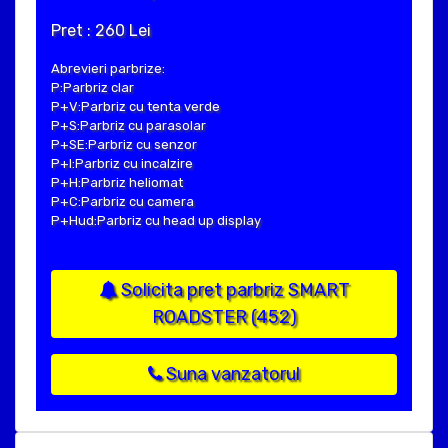
Pret : 260 Lei
Abrevieri parbrize:
P:Parbriz clar
P+V:Parbriz cu tenta verde
P+S:Parbriz cu parasolar
P+SE:Parbriz cu senzor
P+I:Parbriz cu incalzire
P+H:Parbriz heliomat
P+C:Parbriz cu camera
P+Hud:Parbriz cu head up display
Solicita pret parbriz SMART
ROADSTER (452)
Suna vanzatorul