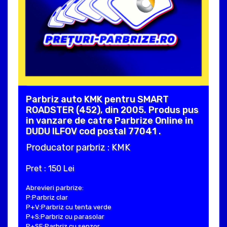
Parbriz auto KMK pentru SMART
ROADSTER (452), din 2005. Produs pus
in vanzare de catre Parbrize Online in
DUDU ILFOV cod postal 77041 .
Producator parbriz : KMK
Pret : 150 Lei
Abrevieri parbrize:
P:Parbriz clar
P+V:Parbriz cu tenta verde
P+S:Parbriz cu parasolar
P+SE:Parbriz cu senzor