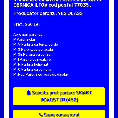
CERNICA ILFOV cod postal 77035 .
Producator parbriz : YES GLASS
Pret : 250 Lei
Abrevieri parbrize:
P:Parbriz clar
P+V:Parbriz cu tenta verde
P+S:Parbriz cu parasolar
P+SE:Parbriz cu senzor
P+I:Parbriz cu incalzire
P+H:Parbriz heliomat
P+C:Parbriz cu camera
P+Hud:Parbriz cu head up display
Solicita pret parbriz SMART
ROADSTER (452)
Suna vanzatorul