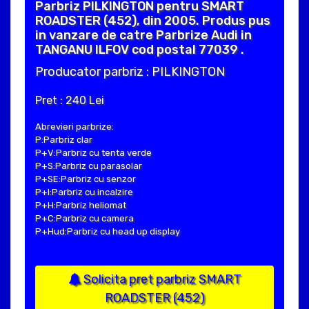
Parbriz PILKINGTON pentru SMART
ROADSTER (452), din 2005. Produs pus
in vanzare de catre Parbrize Audi in
TANGANU ILFOV cod postal 77039 .
Producator parbriz : PILKINGTON
Pret : 240 Lei
Abrevieri parbrize:
P:Parbriz clar
P+V:Parbriz cu tenta verde
P+S:Parbriz cu parasolar
P+SE:Parbriz cu senzor
P+I:Parbriz cu incalzire
P+H:Parbriz heliomat
P+C:Parbriz cu camera
P+Hud:Parbriz cu head up display
Solicita pret parbriz SMART
ROADSTER (452)