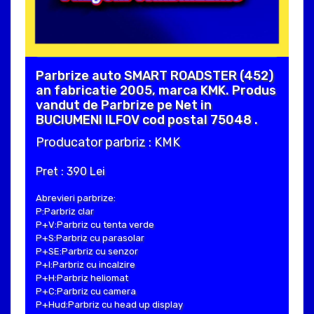
Parbrize auto SMART ROADSTER (452)
an fabricatie 2005, marca KMK. Produs
vandut de Parbrize pe Net in
BUCIUMENI ILFOV cod postal 75048 .
Producator parbriz : KMK
Pret : 390 Lei
Abrevieri parbrize:
P:Parbriz clar
P+V:Parbriz cu tenta verde
P+S:Parbriz cu parasolar
P+SE:Parbriz cu senzor
P+I:Parbriz cu incalzire
P+H:Parbriz heliomat
P+C:Parbriz cu camera
P+Hud:Parbriz cu head up display