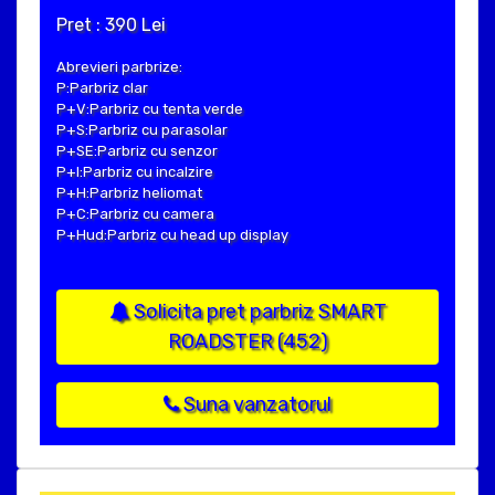
Pret : 390 Lei
Abrevieri parbrize:
P:Parbriz clar
P+V:Parbriz cu tenta verde
P+S:Parbriz cu parasolar
P+SE:Parbriz cu senzor
P+I:Parbriz cu incalzire
P+H:Parbriz heliomat
P+C:Parbriz cu camera
P+Hud:Parbriz cu head up display
Solicita pret parbriz SMART
ROADSTER (452)
Suna vanzatorul