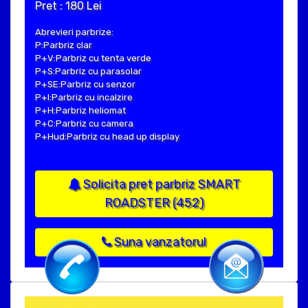
Pret : 180 Lei
Abrevieri parbrize:
P:Parbriz clar
P+V:Parbriz cu tenta verde
P+S:Parbriz cu parasolar
P+SE:Parbriz cu senzor
P+I:Parbriz cu incalzire
P+H:Parbriz heliomat
P+C:Parbriz cu camera
P+Hud:Parbriz cu head up display
Solicita pret parbriz SMART
ROADSTER (452)
Suna vanzatorul