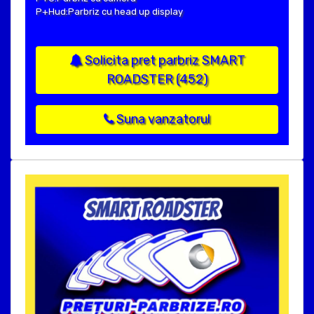
P+Hud:Parbriz cu head up display
Solicita pret parbriz SMART
ROADSTER (452)
Suna vanzatorul