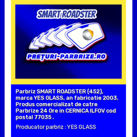
Parbriz SMART ROADSTER (452),
marca YES GLASS, an fabricatie 2003.
Produs comercializat de catre
Parbrize 24 Ore in CERNICA ILFOV cod
postal 77035 .
Producator parbriz : YES GLASS