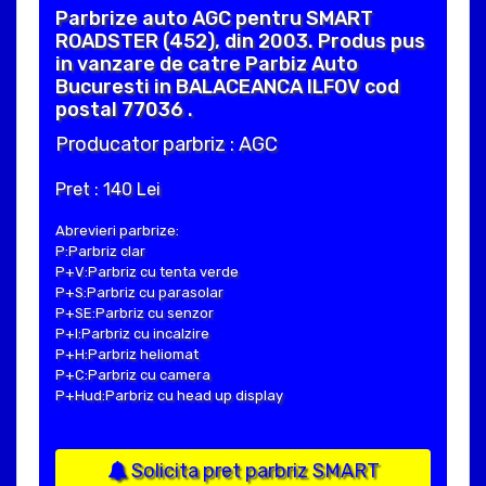
Parbrize auto AGC pentru SMART
ROADSTER (452), din 2003. Produs pus
in vanzare de catre Parbiz Auto
Bucuresti in BALACEANCA ILFOV cod
postal 77036 .
Producator parbriz : AGC
Pret : 140 Lei
Abrevieri parbrize:
P:Parbriz clar
P+V:Parbriz cu tenta verde
P+S:Parbriz cu parasolar
P+SE:Parbriz cu senzor
P+I:Parbriz cu incalzire
P+H:Parbriz heliomat
P+C:Parbriz cu camera
P+Hud:Parbriz cu head up display
Solicita pret parbriz SMART