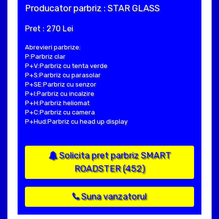
Producator parbriz : STAR GLASS
Pret : 270 Lei
Abrevieri parbrize:
P:Parbriz clar
P+V:Parbriz cu tenta verde
P+S:Parbriz cu parasolar
P+SE:Parbriz cu senzor
P+I:Parbriz cu incalzire
P+H:Parbriz heliomat
P+C:Parbriz cu camera
P+Hud:Parbriz cu head up display
Solicita pret parbriz SMART
ROADSTER (452)
Suna vanzatorul