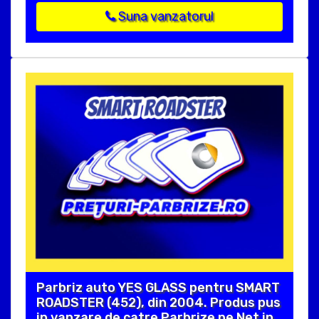
Suna vanzatorul
Parbriz auto YES GLASS pentru SMART
ROADSTER (452), din 2004. Produs pus
in vanzare de catre Parbrize pe Net in