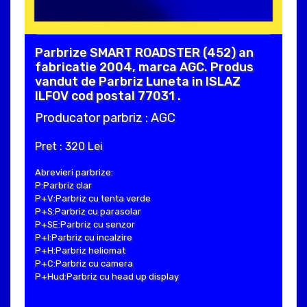
Parbrize SMART ROADSTER (452) an
fabricatie 2004, marca AGC. Produs
vandut de Parbriz Luneta in ISLAZ
ILFOV cod postal 77031 .
Producator parbriz : AGC
Pret : 320 Lei
Abrevieri parbrize:
P:Parbriz clar
P+V:Parbriz cu tenta verde
P+S:Parbriz cu parasolar
P+SE:Parbriz cu senzor
P+I:Parbriz cu incalzire
P+H:Parbriz heliomat
P+C:Parbriz cu camera
P+Hud:Parbriz cu head up display