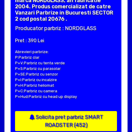
marca NORDGLASS, an fabricatie
2004. Produs comercializat de catre
Vanzari Parbrize in Bucuresti SECTOR
2 cod postal 20676 .
Producator parbriz : NORDGLASS
Pret : 390 Lei
Abrevieri parbrize:
P:Parbriz clar
P+V:Parbriz cu tenta verde
P+S:Parbriz cu parasolar
P+SE:Parbriz cu senzor
P+I:Parbriz cu incalzire
P+H:Parbriz heliomat
P+C:Parbriz cu camera
P+Hud:Parbriz cu head up display
Solicita pret parbriz SMART
ROADSTER (452)