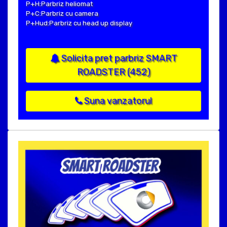
P+H:Parbriz heliomat
P+C:Parbriz cu camera
P+Hud:Parbriz cu head up display
Solicita pret parbriz SMART
ROADSTER (452)
Suna vanzatorul