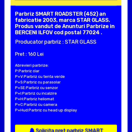
Parbriz SMART ROADSTER (452) an
fabricatie 2003, marca STAR GLASS.
Produs vandut de Anunturi Parbrize in
BERCENI ILFOV cod postal 77024 .
Producator parbriz : STAR GLASS
Pret : 160 Lei
Abrevieri parbrize:
P:Parbriz clar
P+V:Parbriz cu tenta verde
P+S:Parbriz cu parasolar
P+SE:Parbriz cu senzor
P+I:Parbriz cu incalzire
P+H:Parbriz heliomat
P+C:Parbriz cu camera
P+Hud:Parbriz cu head up display
Solicita pret parbriz SMART