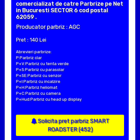
comercializat de catre Parbrize pe Net
in Bucuresti SECTOR 6 cod postal
62059 .
Producator parbriz : AGC
Pret : 140 Lei
Abrevieri parbrize:
P:Parbriz clar
P+V:Parbriz cu tenta verde
P+S:Parbriz cu parasolar
P+SE:Parbriz cu senzor
P+I:Parbriz cu incalzire
P+H:Parbriz heliomat
P+C:Parbriz cu camera
P+Hud:Parbriz cu head up display
Solicita pret parbriz SMART
ROADSTER (452)