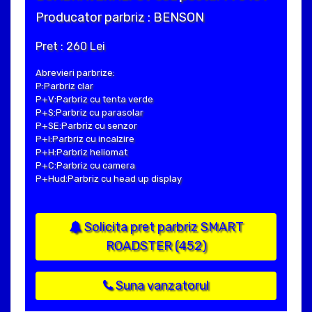
Producator parbriz : BENSON
Pret : 260 Lei
Abrevieri parbrize:
P:Parbriz clar
P+V:Parbriz cu tenta verde
P+S:Parbriz cu parasolar
P+SE:Parbriz cu senzor
P+I:Parbriz cu incalzire
P+H:Parbriz heliomat
P+C:Parbriz cu camera
P+Hud:Parbriz cu head up display
Solicita pret parbriz SMART
ROADSTER (452)
Suna vanzatorul