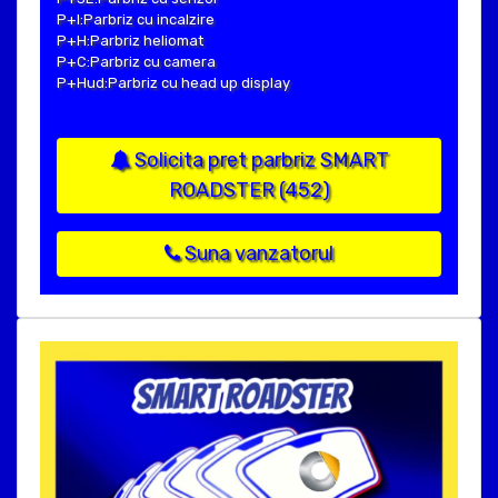
P+I:Parbriz cu incalzire
P+H:Parbriz heliomat
P+C:Parbriz cu camera
P+Hud:Parbriz cu head up display
Solicita pret parbriz SMART
ROADSTER (452)
Suna vanzatorul