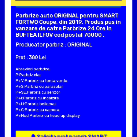
Parbrize auto ORIGINAL pentru SMART
FORTWO Coupe, din 2019. Produs pus in
vanzare de catre Parbrize 24 Ore in
BUFTEA ILFOV cod postal 70000 .
Producator parbriz : ORIGINAL
Pret : 380 Lei
Abrevieri parbrize:
P:Parbriz clar
P+V:Parbriz cu tenta verde
P+S:Parbriz cu parasolar
P+SE:Parbriz cu senzor
P+I:Parbriz cu incalzire
P+H:Parbriz heliomat
P+C:Parbriz cu camera
P+Hud:Parbriz cu head up display
Solicita pret parbriz SMART