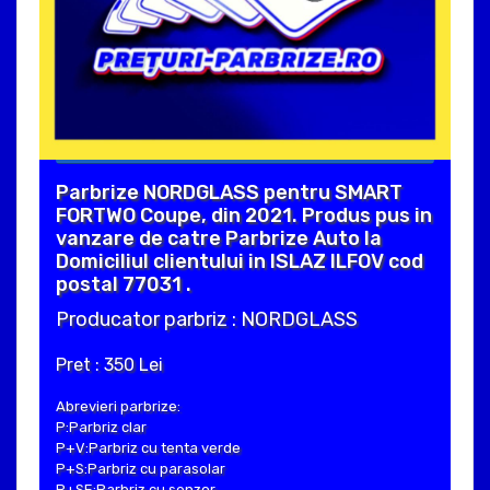
Parbrize NORDGLASS pentru SMART
FORTWO Coupe, din 2021. Produs pus in
vanzare de catre Parbrize Auto la
Domiciliul clientului in ISLAZ ILFOV cod
postal 77031 .
Producator parbriz : NORDGLASS
Pret : 350 Lei
Abrevieri parbrize:
P:Parbriz clar
P+V:Parbriz cu tenta verde
P+S:Parbriz cu parasolar
P+SE:Parbriz cu senzor