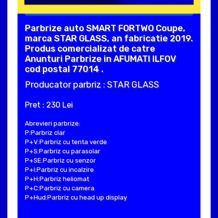
Parbrize auto SMART FORTWO Coupe,
marca STAR GLASS, an fabricatie 2019.
Produs comercializat de catre
Anunturi Parbrize in AFUMATI ILFOV
cod postal 77014 .
Producator parbriz : STAR GLASS
Pret : 230 Lei
Abrevieri parbrize:
P:Parbriz clar
P+V:Parbriz cu tenta verde
P+S:Parbriz cu parasolar
P+SE:Parbriz cu senzor
P+I:Parbriz cu incalzire
P+H:Parbriz heliomat
P+C:Parbriz cu camera
P+Hud:Parbriz cu head up display