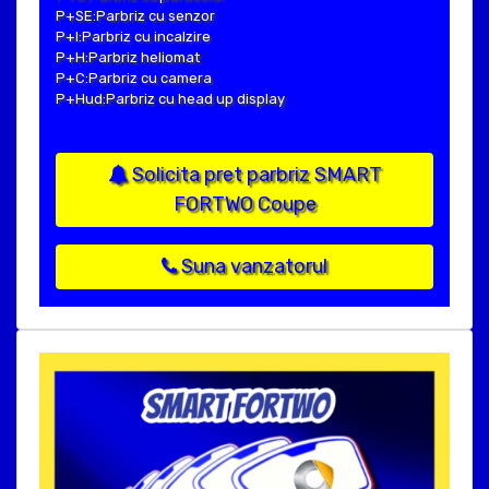
P+SE:Parbriz cu senzor
P+I:Parbriz cu incalzire
P+H:Parbriz heliomat
P+C:Parbriz cu camera
P+Hud:Parbriz cu head up display
Solicita pret parbriz SMART
FORTWO Coupe
Suna vanzatorul