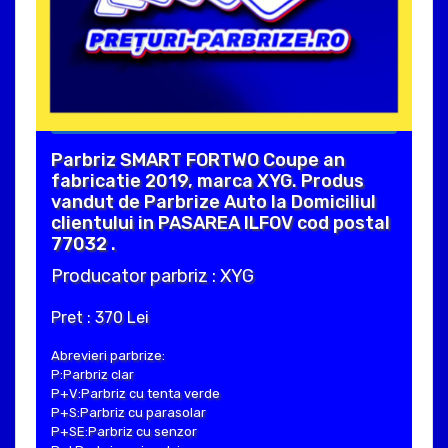
Parbriz SMART FORTWO Coupe an
fabricatie 2019, marca XYG. Produs
vandut de Parbrize Auto la Domiciliul
clientului in PASAREA ILFOV cod postal
77032 .
Producator parbriz : XYG
Pret : 370 Lei
Abrevieri parbrize:
P:Parbriz clar
P+V:Parbriz cu tenta verde
P+S:Parbriz cu parasolar
P+SE:Parbriz cu senzor