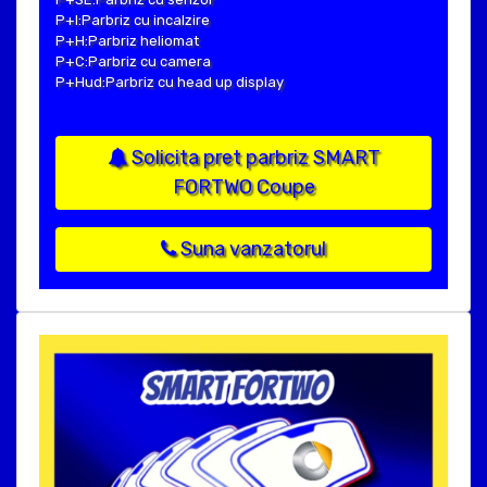
P+I:Parbriz cu incalzire
P+H:Parbriz heliomat
P+C:Parbriz cu camera
P+Hud:Parbriz cu head up display
Solicita pret parbriz SMART
FORTWO Coupe
Suna vanzatorul