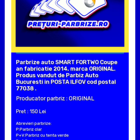
Parbrize auto SMART FORTWO Coupe
an fabricatie 2014, marca ORIGINAL.
Produs vandut de Parbiz Auto
Bucuresti in POSTA ILFOV cod postal
77038 .
Producator parbriz : ORIGINAL
Pret : 150 Lei
Abrevieri parbrize:
P:Parbriz clar
P+V:Parbriz cu tenta verde