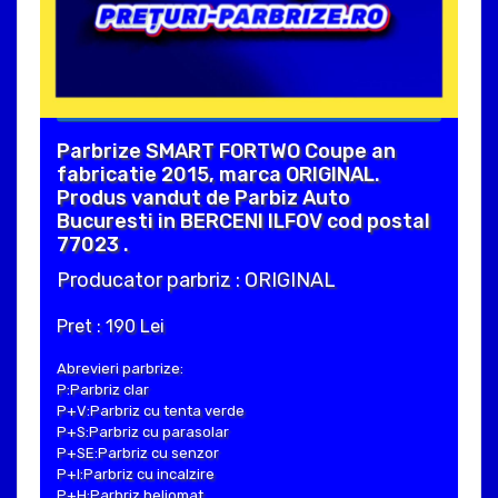
Parbrize SMART FORTWO Coupe an
fabricatie 2015, marca ORIGINAL.
Produs vandut de Parbiz Auto
Bucuresti in BERCENI ILFOV cod postal
77023 .
Producator parbriz : ORIGINAL
Pret : 190 Lei
Abrevieri parbrize:
P:Parbriz clar
P+V:Parbriz cu tenta verde
P+S:Parbriz cu parasolar
P+SE:Parbriz cu senzor
P+I:Parbriz cu incalzire
P+H:Parbriz heliomat