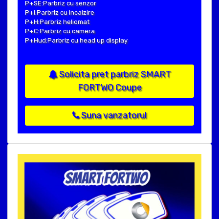
P+SE:Parbriz cu senzor
P+I:Parbriz cu incalzire
P+H:Parbriz heliomat
P+C:Parbriz cu camera
P+Hud:Parbriz cu head up display
Solicita pret parbriz SMART
FORTWO Coupe
Suna vanzatorul