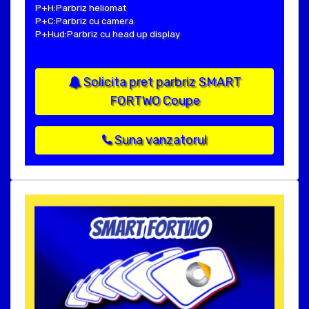
P+H:Parbriz heliomat
P+C:Parbriz cu camera
P+Hud:Parbriz cu head up display
Solicita pret parbriz SMART
FORTWO Coupe
Suna vanzatorul