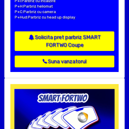
P+I:Parbriz cu incalzire
P+H:Parbriz heliomat
P+C:Parbriz cu camera
P+Hud:Parbriz cu head up display
Solicita pret parbriz SMART
FORTWO Coupe
Suna vanzatorul