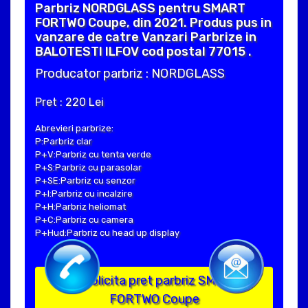
Parbriz NORDGLASS pentru SMART
FORTWO Coupe, din 2021. Produs pus in
vanzare de catre Vanzari Parbrize in
BALOTESTI ILFOV cod postal 77015 .
Producator parbriz : NORDGLASS
Pret : 220 Lei
Abrevieri parbrize:
P:Parbriz clar
P+V:Parbriz cu tenta verde
P+S:Parbriz cu parasolar
P+SE:Parbriz cu senzor
P+I:Parbriz cu incalzire
P+H:Parbriz heliomat
P+C:Parbriz cu camera
P+Hud:Parbriz cu head up display
Solicita pret parbriz SMART
FORTWO Coupe