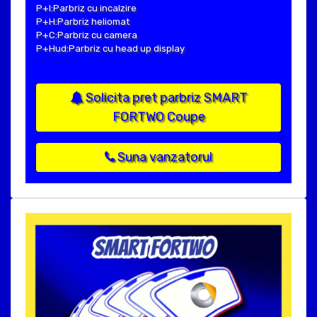
P+I:Parbriz cu incalzire
P+H:Parbriz heliomat
P+C:Parbriz cu camera
P+Hud:Parbriz cu head up display
Solicita pret parbriz SMART
FORTWO Coupe
Suna vanzatorul