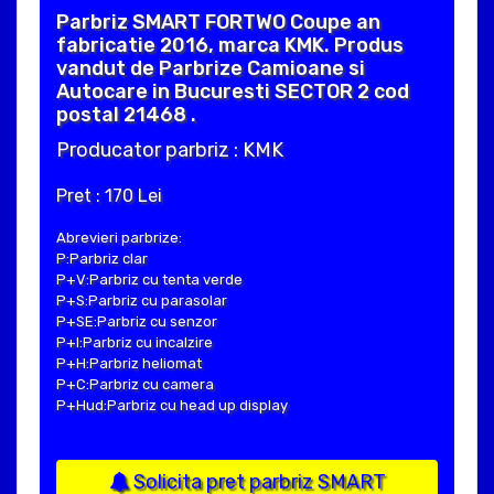
Parbriz SMART FORTWO Coupe an
fabricatie 2016, marca KMK. Produs
vandut de Parbrize Camioane si
Autocare in Bucuresti SECTOR 2 cod
postal 21468 .
Producator parbriz : KMK
Pret : 170 Lei
Abrevieri parbrize:
P:Parbriz clar
P+V:Parbriz cu tenta verde
P+S:Parbriz cu parasolar
P+SE:Parbriz cu senzor
P+I:Parbriz cu incalzire
P+H:Parbriz heliomat
P+C:Parbriz cu camera
P+Hud:Parbriz cu head up display
Solicita pret parbriz SMART