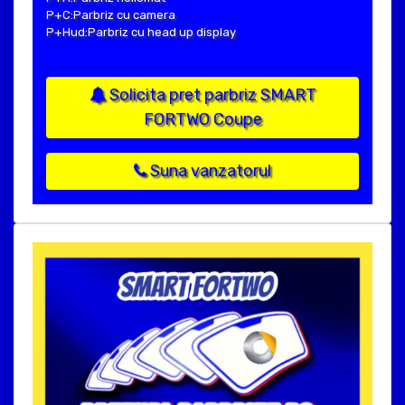
P+C:Parbriz cu camera
P+Hud:Parbriz cu head up display
Solicita pret parbriz SMART
FORTWO Coupe
Suna vanzatorul