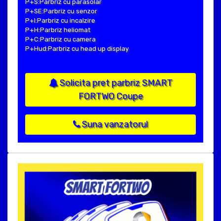
P+S:Parbriz cu parasolar
P+SE:Parbriz cu senzor
P+I:Parbriz cu incalzire
P+H:Parbriz heliomat
P+C:Parbriz cu camera
P+Hud:Parbriz cu head up display
Solicita pret parbriz SMART
FORTWO Coupe
Suna vanzatorul