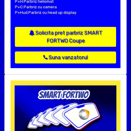
P+H:Parbriz heliomat
P+C:Parbriz cu camera
P+Hud:Parbriz cu head up display
Solicita pret parbriz SMART
FORTWO Coupe
Suna vanzatorul