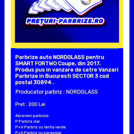
Parbrize auto NORDGLASS pentru
SMART FORTWO Coupe, din 2017.
Produs pus in vanzare de catre Vanzari
Parbrize in Bucuresti SECTOR 3 cod
postal 30894 .
Producator parbriz : NORDGLASS
Pret : 200 Lei
Abrevieri parbrize:
P:Parbriz clar
P+V:Parbriz cu tenta verde
P+S:Parbriz cu parasolar