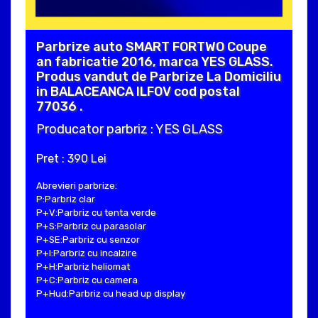
Parbrize auto SMART FORTWO Coupe
an fabricatie 2016, marca YES GLASS.
Produs vandut de Parbrize La Domiciliu
in BALACEANCA ILFOV cod postal
77036 .
Producator parbriz : YES GLASS
Pret : 390 Lei
Abrevieri parbrize:
P:Parbriz clar
P+V:Parbriz cu tenta verde
P+S:Parbriz cu parasolar
P+SE:Parbriz cu senzor
P+I:Parbriz cu incalzire
P+H:Parbriz heliomat
P+C:Parbriz cu camera
P+Hud:Parbriz cu head up display