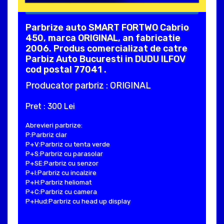
Parbrize auto SMART FORTWO Cabrio
450, marca ORIGINAL, an fabricatie
2006. Produs comercializat de catre
Parbiz Auto Bucuresti in DUDU ILFOV
cod postal 77041 .
Producator parbriz : ORIGINAL
Pret : 300 Lei
Abrevieri parbrize:
P:Parbriz clar
P+V:Parbriz cu tenta verde
P+S:Parbriz cu parasolar
P+SE:Parbriz cu senzor
P+I:Parbriz cu incalzire
P+H:Parbriz heliomat
P+C:Parbriz cu camera
P+Hud:Parbriz cu head up display