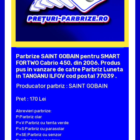
Parbrize SAINT GOBAIN pentru SMART
FORTWO Cabrio 450, din 2006. Produs
pus in vanzare de catre Parbriz Luneta
in TANGANU ILFOV cod postal 77039 .
Producator parbriz : SAINT GOBAIN
Pret : 170 Lei
Abrevieri parbrize:
P:Parbriz clar
P+V:Parbriz cu tenta verde
P+S:Parbriz cu parasolar
P+SE:Parbriz cu senzor