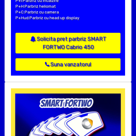
P+I:Parbriz cu incalzire
P+H:Parbriz heliomat
P+C:Parbriz cu camera
P+Hud:Parbriz cu head up display
Solicita pret parbriz SMART
FORTWO Cabrio 450
Suna vanzatorul