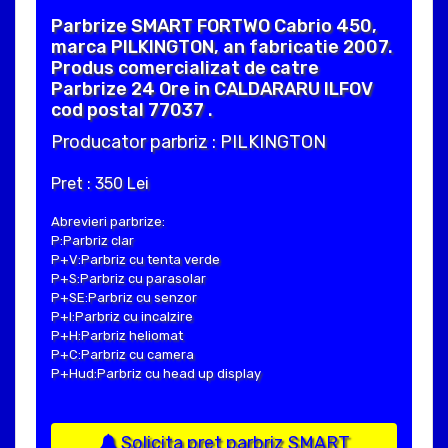
Parbrize SMART FORTWO Cabrio 450,
marca PILKINGTON, an fabricatie 2007.
Produs comercializat de catre
Parbrize 24 Ore in CALDARARU ILFOV
cod postal 77037 .
Producator parbriz : PILKINGTON
Pret : 350 Lei
Abrevieri parbrize:
P:Parbriz clar
P+V:Parbriz cu tenta verde
P+S:Parbriz cu parasolar
P+SE:Parbriz cu senzor
P+I:Parbriz cu incalzire
P+H:Parbriz heliomat
P+C:Parbriz cu camera
P+Hud:Parbriz cu head up display
Solicita pret parbriz SMART