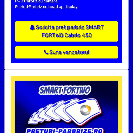
P+C:Parbriz cu camera
P+Hud:Parbriz cu head up display
Solicita pret parbriz SMART
FORTWO Cabrio 450
Suna vanzatorul