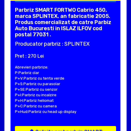
Parbriz SMART FORTWO Cabrio 450,
marca SPLINTEX, an fabricatie 2005.
Produs comercializat de catre Parbiz
Auto Bucuresti in ISLAZ ILFOV cod
postal 77031 .
Producator parbriz : SPLINTEX
Pret : 270 Lei
Abrevieri parbrize:
P:Parbriz clar
P+V:Parbriz cu tenta verde
P+S:Parbriz cu parasolar
P+SE:Parbriz cu senzor
P+I:Parbriz cu incalzire
P+H:Parbriz heliomat
P+C:Parbriz cu camera
P+Hud:Parbriz cu head up display