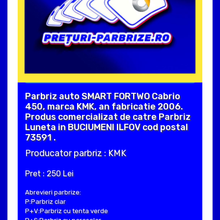
Parbriz auto SMART FORTWO Cabrio
450, marca KMK, an fabricatie 2006.
Produs comercializat de catre Parbriz
Luneta in BUCIUMENI ILFOV cod postal
73591 .
Producator parbriz : KMK
Pret : 250 Lei
Abrevieri parbrize:
P:Parbriz clar
P+V:Parbriz cu tenta verde