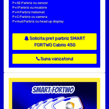
P+SE:Parbriz cu senzor
P+I:Parbriz cu incalzire
P+H:Parbriz heliomat
P+C:Parbriz cu camera
P+Hud:Parbriz cu head up display
Solicita pret parbriz SMART
FORTWO Cabrio 450
Suna vanzatorul