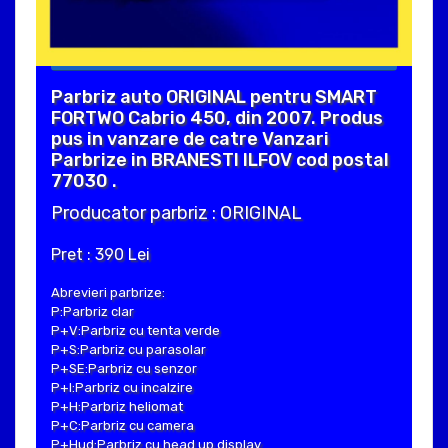
Parbriz auto ORIGINAL pentru SMART
FORTWO Cabrio 450, din 2007. Produs
pus in vanzare de catre Vanzari
Parbrize in BRANESTI ILFOV cod postal
77030 .
Producator parbriz : ORIGINAL
Pret : 390 Lei
Abrevieri parbrize:
P:Parbriz clar
P+V:Parbriz cu tenta verde
P+S:Parbriz cu parasolar
P+SE:Parbriz cu senzor
P+I:Parbriz cu incalzire
P+H:Parbriz heliomat
P+C:Parbriz cu camera
P+Hud:Parbriz cu head up display