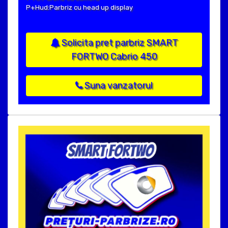
P+Hud:Parbriz cu head up display
Solicita pret parbriz SMART
FORTWO Cabrio 450
Suna vanzatorul