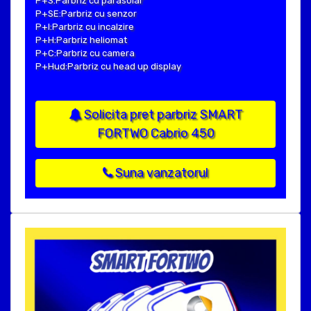
P+S:Parbriz cu parasolar
P+SE:Parbriz cu senzor
P+I:Parbriz cu incalzire
P+H:Parbriz heliomat
P+C:Parbriz cu camera
P+Hud:Parbriz cu head up display
Solicita pret parbriz SMART
FORTWO Cabrio 450
Suna vanzatorul