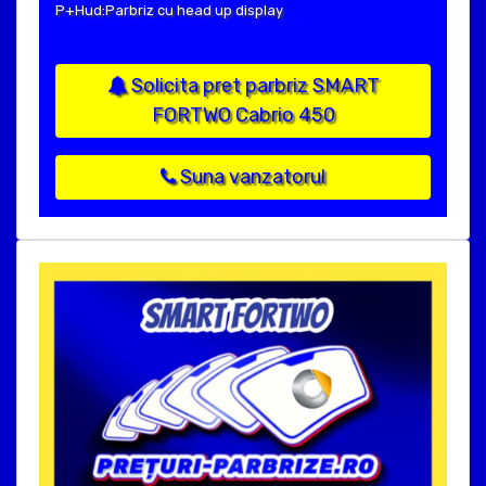
P+Hud:Parbriz cu head up display
Solicita pret parbriz SMART
FORTWO Cabrio 450
Suna vanzatorul