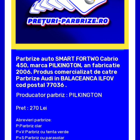
Parbrize auto SMART FORTWO Cabrio
450, marca PILKINGTON, an fabricatie
2006. Produs comercializat de catre
Parbrize Audi in BALACEANCA ILFOV
cod postal 77036 .
Producator parbriz : PILKINGTON
Pret : 270 Lei
Abrevieri parbrize:
P:Parbriz clar
P+V:Parbriz cu tenta verde
P+S:Parbriz cu parasolar