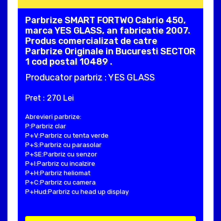
Parbrize SMART FORTWO Cabrio 450,
marca YES GLASS, an fabricatie 2007.
Produs comercializat de catre
Parbrize Originale in Bucuresti SECTOR
1 cod postal 10489 .
Producator parbriz : YES GLASS
Pret : 270 Lei
Abrevieri parbrize:
P:Parbriz clar
P+V:Parbriz cu tenta verde
P+S:Parbriz cu parasolar
P+SE:Parbriz cu senzor
P+I:Parbriz cu incalzire
P+H:Parbriz heliomat
P+C:Parbriz cu camera
P+Hud:Parbriz cu head up display