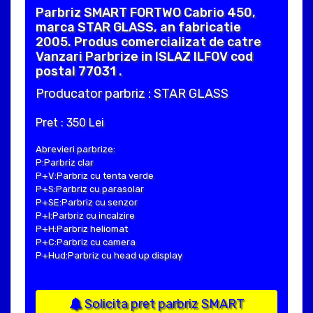
Parbriz SMART FORTWO Cabrio 450,
marca STAR GLASS, an fabricatie
2005. Produs comercializat de catre
Vanzari Parbrize in ISLAZ ILFOV cod
postal 77031 .
Producator parbriz : STAR GLASS
Pret : 350 Lei
Abrevieri parbrize:
P:Parbriz clar
P+V:Parbriz cu tenta verde
P+S:Parbriz cu parasolar
P+SE:Parbriz cu senzor
P+I:Parbriz cu incalzire
P+H:Parbriz heliomat
P+C:Parbriz cu camera
P+Hud:Parbriz cu head up display
Solicita pret parbriz SMART