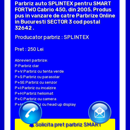
Parbriz auto SPLINTEX pentru SMART
FORTWO Cabrio 450, din 2005. Produs
pus in vanzare de catre Parbrize Online
in Bucuresti SECTOR 3 cod postal
32642 .
Producator parbriz : SPLINTEX
Pret : 250 Lei
Abrevieri parbrize:
P:Parbriz clar
P+V:Parbriz cu tenta verde
P+S:Parbriz cu parasolar
P+SE:Parbriz cu senzor
P+I:Parbriz cu incalzire
P+H:Parbriz heliomat
P+C:Parbriz cu camera
P+Hud:Parbriz cu head up display
Solicita pret parbriz SMART