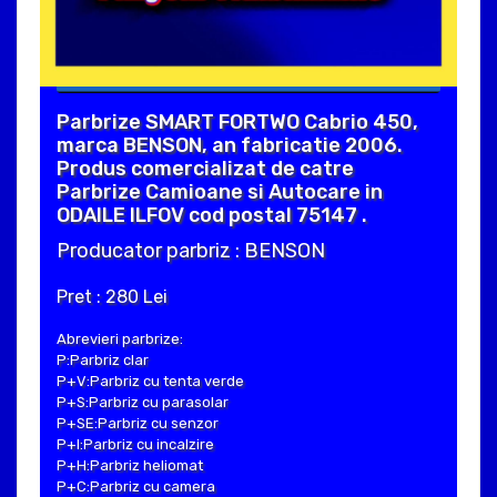
Parbrize SMART FORTWO Cabrio 450,
marca BENSON, an fabricatie 2006.
Produs comercializat de catre
Parbrize Camioane si Autocare in
ODAILE ILFOV cod postal 75147 .
Producator parbriz : BENSON
Pret : 280 Lei
Abrevieri parbrize:
P:Parbriz clar
P+V:Parbriz cu tenta verde
P+S:Parbriz cu parasolar
P+SE:Parbriz cu senzor
P+I:Parbriz cu incalzire
P+H:Parbriz heliomat
P+C:Parbriz cu camera