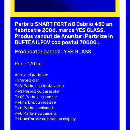
Parbriz SMART FORTWO Cabrio 450 an
fabricatie 2006, marca YES GLASS.
Produs vandut de Anunturi Parbrize in
BUFTEA ILFOV cod postal 70000 .
Producator parbriz : YES GLASS
Pret : 170 Lei
Abrevieri parbrize:
P:Parbriz clar
P+V:Parbriz cu tenta verde
P+S:Parbriz cu parasolar
P+SE:Parbriz cu senzor
P+I:Parbriz cu incalzire
P+H:Parbriz heliomat
P+C:Parbriz cu camera
P+Hud:Parbriz cu head up display