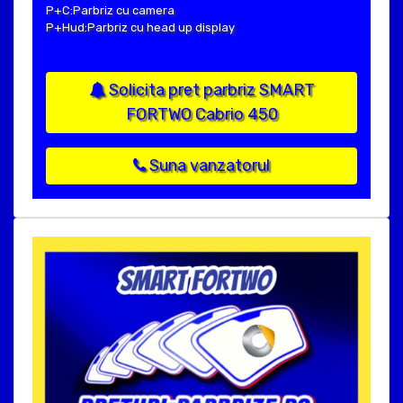
P+C:Parbriz cu camera
P+Hud:Parbriz cu head up display
Solicita pret parbriz SMART
FORTWO Cabrio 450
Suna vanzatorul