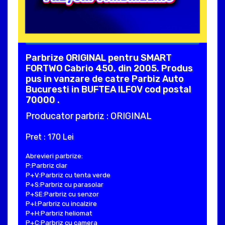
Parbrize ORIGINAL pentru SMART
FORTWO Cabrio 450, din 2005. Produs
pus in vanzare de catre Parbiz Auto
Bucuresti in BUFTEA ILFOV cod postal
70000 .
Producator parbriz : ORIGINAL
Pret : 170 Lei
Abrevieri parbrize:
P:Parbriz clar
P+V:Parbriz cu tenta verde
P+S:Parbriz cu parasolar
P+SE:Parbriz cu senzor
P+I:Parbriz cu incalzire
P+H:Parbriz heliomat
P+C:Parbriz cu camera