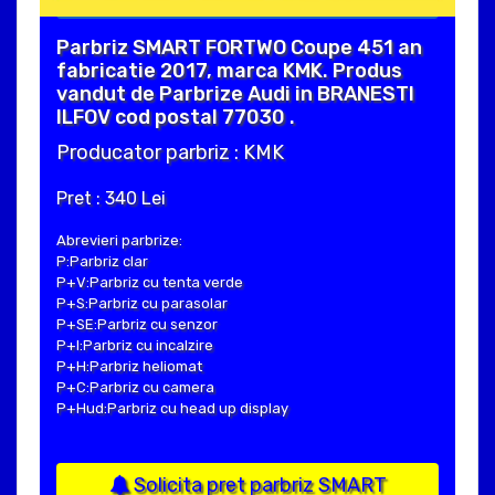
Parbriz SMART FORTWO Coupe 451 an
fabricatie 2017, marca KMK. Produs
vandut de Parbrize Audi in BRANESTI
ILFOV cod postal 77030 .
Producator parbriz : KMK
Pret : 340 Lei
Abrevieri parbrize:
P:Parbriz clar
P+V:Parbriz cu tenta verde
P+S:Parbriz cu parasolar
P+SE:Parbriz cu senzor
P+I:Parbriz cu incalzire
P+H:Parbriz heliomat
P+C:Parbriz cu camera
P+Hud:Parbriz cu head up display
Solicita pret parbriz SMART