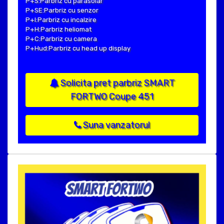
P+S:Parbriz cu parasolar
P+SE:Parbriz cu senzor
P+I:Parbriz cu incalzire
P+H:Parbriz heliomat
P+C:Parbriz cu camera
P+Hud:Parbriz cu head up display
Solicita pret parbriz SMART
FORTWO Coupe 451
Suna vanzatorul