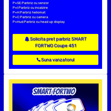
P+SE:Parbriz cu senzor
P+I:Parbriz cu incalzire
P+H:Parbriz heliomat
P+C:Parbriz cu camera
P+Hud:Parbriz cu head up display
Solicita pret parbriz SMART
FORTWO Coupe 451
Suna vanzatorul