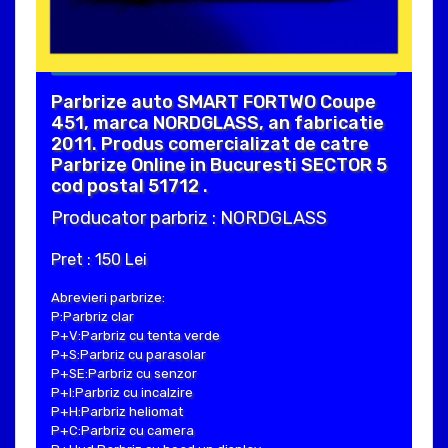
Parbrize auto SMART FORTWO Coupe
451, marca NORDGLASS, an fabricatie
2011. Produs comercializat de catre
Parbrize Online in Bucuresti SECTOR 5
cod postal 51712 .
Producator parbriz : NORDGLASS
Pret : 150 Lei
Abrevieri parbrize:
P:Parbriz clar
P+V:Parbriz cu tenta verde
P+S:Parbriz cu parasolar
P+SE:Parbriz cu senzor
P+I:Parbriz cu incalzire
P+H:Parbriz heliomat
P+C:Parbriz cu camera