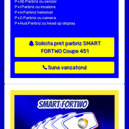
P+SE:Parbriz cu senzor
P+I:Parbriz cu incalzire
P+H:Parbriz heliomat
P+C:Parbriz cu camera
P+Hud:Parbriz cu head up display
Solicita pret parbriz SMART
FORTWO Coupe 451
Suna vanzatorul