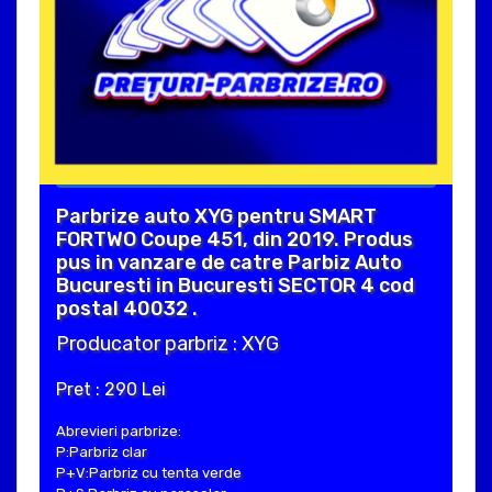
Parbrize auto XYG pentru SMART
FORTWO Coupe 451, din 2019. Produs
pus in vanzare de catre Parbiz Auto
Bucuresti in Bucuresti SECTOR 4 cod
postal 40032 .
Producator parbriz : XYG
Pret : 290 Lei
Abrevieri parbrize:
P:Parbriz clar
P+V:Parbriz cu tenta verde