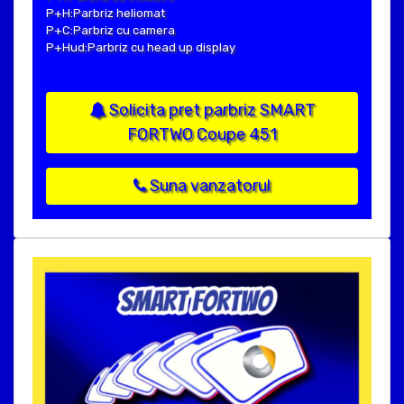
P+H:Parbriz heliomat
P+C:Parbriz cu camera
P+Hud:Parbriz cu head up display
Solicita pret parbriz SMART
FORTWO Coupe 451
Suna vanzatorul