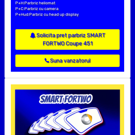
P+H:Parbriz heliomat
P+C:Parbriz cu camera
P+Hud:Parbriz cu head up display
Solicita pret parbriz SMART
FORTWO Coupe 451
Suna vanzatorul