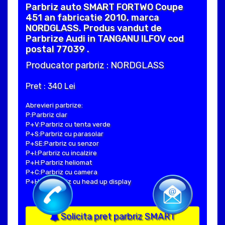
Parbriz auto SMART FORTWO Coupe
451 an fabricatie 2010, marca
NORDGLASS. Produs vandut de
Parbrize Audi in TANGANU ILFOV cod
postal 77039 .
Producator parbriz : NORDGLASS
Pret : 340 Lei
Abrevieri parbrize:
P:Parbriz clar
P+V:Parbriz cu tenta verde
P+S:Parbriz cu parasolar
P+SE:Parbriz cu senzor
P+I:Parbriz cu incalzire
P+H:Parbriz heliomat
P+C:Parbriz cu camera
P+Hud:Parbriz cu head up display
Solicita pret parbriz SMART