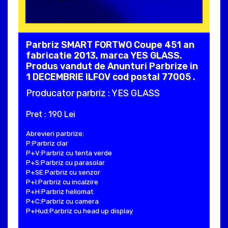
Parbriz SMART FORTWO Coupe 451 an
fabricatie 2013, marca YES GLASS.
Produs vandut de Anunturi Parbrize in
1 DECEMBRIE ILFOV cod postal 77005 .
Producator parbriz : YES GLASS
Pret : 190 Lei
Abrevieri parbrize:
P:Parbriz clar
P+V:Parbriz cu tenta verde
P+S:Parbriz cu parasolar
P+SE:Parbriz cu senzor
P+I:Parbriz cu incalzire
P+H:Parbriz heliomat
P+C:Parbriz cu camera
P+Hud:Parbriz cu head up display