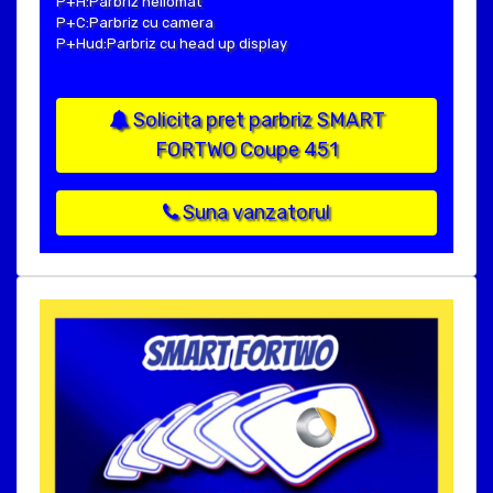
P+H:Parbriz heliomat
P+C:Parbriz cu camera
P+Hud:Parbriz cu head up display
Solicita pret parbriz SMART
FORTWO Coupe 451
Suna vanzatorul