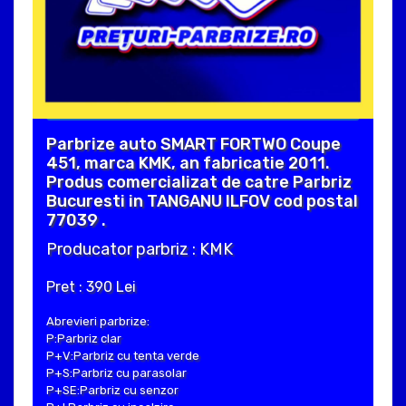
Parbrize auto SMART FORTWO Coupe
451, marca KMK, an fabricatie 2011.
Produs comercializat de catre Parbriz
Bucuresti in TANGANU ILFOV cod postal
77039 .
Producator parbriz : KMK
Pret : 390 Lei
Abrevieri parbrize:
P:Parbriz clar
P+V:Parbriz cu tenta verde
P+S:Parbriz cu parasolar
P+SE:Parbriz cu senzor