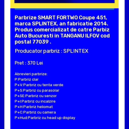
Parbrize SMART FORTWO Coupe 451,
marca SPLINTEX, an fabricatie 2014.
Produs comercializat de catre Parbiz
Auto Bucuresti in TANGANU ILFOV cod
postal 77039 .
Producator parbriz : SPLINTEX
Pret : 370 Lei
Abrevieri parbrize:
P:Parbriz clar
P+V:Parbriz cu tenta verde
P+S:Parbriz cu parasolar
P+SE:Parbriz cu senzor
P+I:Parbriz cu incalzire
P+H:Parbriz heliomat
P+C:Parbriz cu camera
P+Hud:Parbriz cu head up display