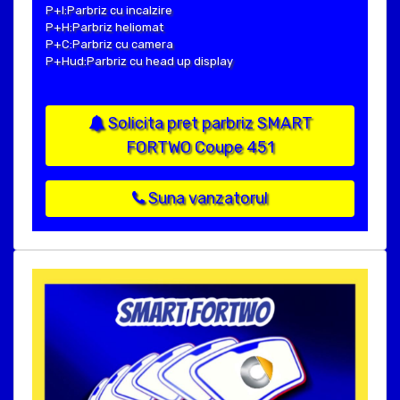
P+I:Parbriz cu incalzire
P+H:Parbriz heliomat
P+C:Parbriz cu camera
P+Hud:Parbriz cu head up display
Solicita pret parbriz SMART
FORTWO Coupe 451
Suna vanzatorul