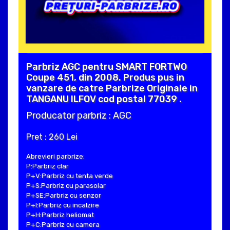
Parbriz AGC pentru SMART FORTWO
Coupe 451, din 2008. Produs pus in
vanzare de catre Parbrize Originale in
TANGANU ILFOV cod postal 77039 .
Producator parbriz : AGC
Pret : 260 Lei
Abrevieri parbrize:
P:Parbriz clar
P+V:Parbriz cu tenta verde
P+S:Parbriz cu parasolar
P+SE:Parbriz cu senzor
P+I:Parbriz cu incalzire
P+H:Parbriz heliomat
P+C:Parbriz cu camera