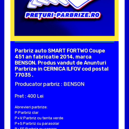
Parbriz auto SMART FORTWO Coupe
451 an fabricatie 2014, marca
BENSON. Produs vandut de Anunturi
Parbrize in CERNICA ILFOV cod postal
77035 .
Producator parbriz : BENSON
Pret : 400 Lei
Abrevieri parbrize:
P:Parbriz clar
P+V:Parbriz cu tenta verde
P+S:Parbriz cu parasolar
P+SE:Parbriz cu senzor