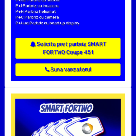
P+I:Parbriz cu incalzire
P+H:Parbriz heliomat
P+C:Parbriz cu camera
P+Hud:Parbriz cu head up display
Solicita pret parbriz SMART
FORTWO Coupe 451
Suna vanzatorul