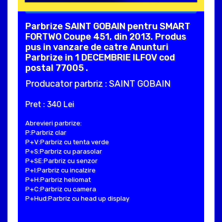
Parbrize SAINT GOBAIN pentru SMART
FORTWO Coupe 451, din 2013. Produs
pus in vanzare de catre Anunturi
Parbrize in 1 DECEMBRIE ILFOV cod
postal 77005 .
Producator parbriz : SAINT GOBAIN
Pret : 340 Lei
Abrevieri parbrize:
P:Parbriz clar
P+V:Parbriz cu tenta verde
P+S:Parbriz cu parasolar
P+SE:Parbriz cu senzor
P+I:Parbriz cu incalzire
P+H:Parbriz heliomat
P+C:Parbriz cu camera
P+Hud:Parbriz cu head up display