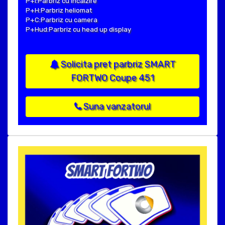
P+I:Parbriz cu incalzire
P+H:Parbriz heliomat
P+C:Parbriz cu camera
P+Hud:Parbriz cu head up display
Solicita pret parbriz SMART
FORTWO Coupe 451
Suna vanzatorul