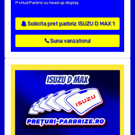
P+Hud:Parbriz cu head up display
Solicita pret parbriz ISUZU D MAX 1
Suna vanzatorul