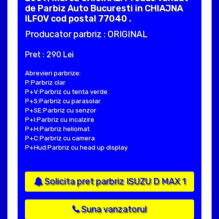
de Parbiz Auto Bucuresti in CHIAJNA
ILFOV cod postal 77040 .
Producator parbriz : ORIGINAL
Pret : 290 Lei
Abrevieri parbrize:
P:Parbriz clar
P+V:Parbriz cu tenta verde
P+S:Parbriz cu parasolar
P+SE:Parbriz cu senzor
P+I:Parbriz cu incalzire
P+H:Parbriz heliomat
P+C:Parbriz cu camera
P+Hud:Parbriz cu head up display
Solicita pret parbriz ISUZU D MAX 1
Suna vanzatorul