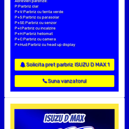
Abrevieri parbrize:
P:Parbriz clar
P+V:Parbriz cu tenta verde
P+S:Parbriz cu parasolar
P+SE:Parbriz cu senzor
P+I:Parbriz cu incalzire
P+H:Parbriz heliomat
P+C:Parbriz cu camera
P+Hud:Parbriz cu head up display
Solicita pret parbriz ISUZU D MAX 1
Suna vanzatorul