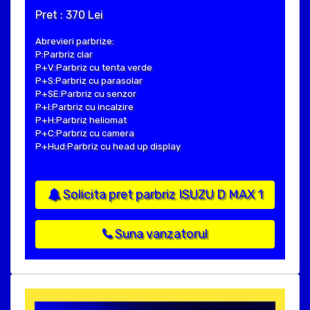
Pret : 370 Lei
Abrevieri parbrize:
P:Parbriz clar
P+V:Parbriz cu tenta verde
P+S:Parbriz cu parasolar
P+SE:Parbriz cu senzor
P+I:Parbriz cu incalzire
P+H:Parbriz heliomat
P+C:Parbriz cu camera
P+Hud:Parbriz cu head up display
Solicita pret parbriz ISUZU D MAX 1
Suna vanzatorul