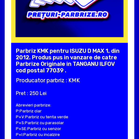
Parbriz KMK pentru ISUZU D MAX 1, din
2012. Produs pus in vanzare de catre
Parbrize Originale in TANGANU ILFOV
cod postal 77039 .
Producator parbriz : KMK
Pret : 250 Lei
Abrevieri parbrize:
P:Parbriz clar
P+V:Parbriz cu tenta verde
P+S:Parbriz cu parasolar
P+SE:Parbriz cu senzor
P+I:Parbriz cu incalzire