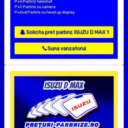
P+H:Parbriz heliomat
P+C:Parbriz cu camera
P+Hud:Parbriz cu head up display
Solicita pret parbriz ISUZU D MAX 1
Suna vanzatorul