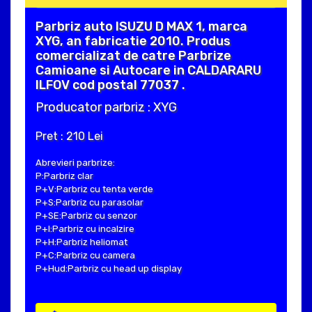
Parbriz auto ISUZU D MAX 1, marca
XYG, an fabricatie 2010. Produs
comercializat de catre Parbrize
Camioane si Autocare in CALDARARU
ILFOV cod postal 77037 .
Producator parbriz : XYG
Pret : 210 Lei
Abrevieri parbrize:
P:Parbriz clar
P+V:Parbriz cu tenta verde
P+S:Parbriz cu parasolar
P+SE:Parbriz cu senzor
P+I:Parbriz cu incalzire
P+H:Parbriz heliomat
P+C:Parbriz cu camera
P+Hud:Parbriz cu head up display