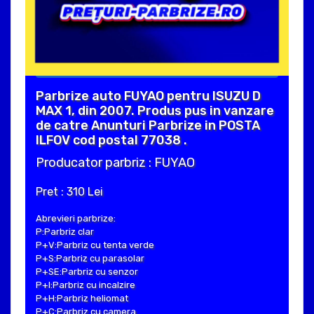
Parbrize auto FUYAO pentru ISUZU D
MAX 1, din 2007. Produs pus in vanzare
de catre Anunturi Parbrize in POSTA
ILFOV cod postal 77038 .
Producator parbriz : FUYAO
Pret : 310 Lei
Abrevieri parbrize:
P:Parbriz clar
P+V:Parbriz cu tenta verde
P+S:Parbriz cu parasolar
P+SE:Parbriz cu senzor
P+I:Parbriz cu incalzire
P+H:Parbriz heliomat
P+C:Parbriz cu camera