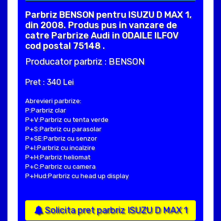
Parbriz BENSON pentru ISUZU D MAX 1,
din 2008. Produs pus in vanzare de
catre Parbrize Audi in ODAILE ILFOV
cod postal 75148 .
Producator parbriz : BENSON
Pret : 340 Lei
Abrevieri parbrize:
P:Parbriz clar
P+V:Parbriz cu tenta verde
P+S:Parbriz cu parasolar
P+SE:Parbriz cu senzor
P+I:Parbriz cu incalzire
P+H:Parbriz heliomat
P+C:Parbriz cu camera
P+Hud:Parbriz cu head up display
Solicita pret parbriz ISUZU D MAX 1