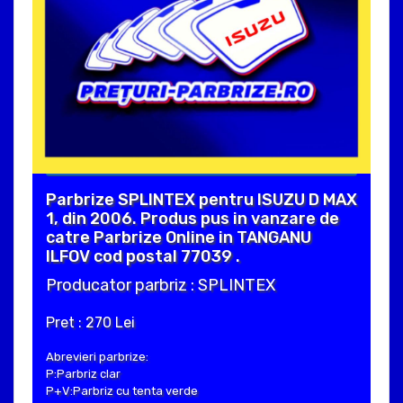
Parbrize SPLINTEX pentru ISUZU D MAX
1, din 2006. Produs pus in vanzare de
catre Parbrize Online in TANGANU
ILFOV cod postal 77039 .
Producator parbriz : SPLINTEX
Pret : 270 Lei
Abrevieri parbrize:
P:Parbriz clar
P+V:Parbriz cu tenta verde