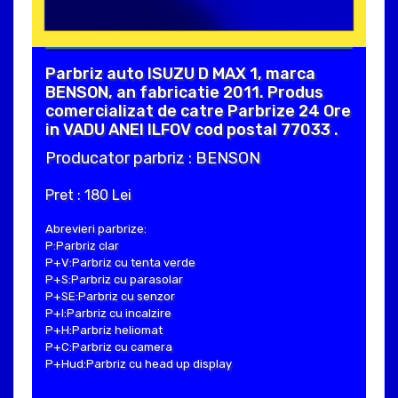
Parbriz auto ISUZU D MAX 1, marca
BENSON, an fabricatie 2011. Produs
comercializat de catre Parbrize 24 Ore
in VADU ANEI ILFOV cod postal 77033 .
Producator parbriz : BENSON
Pret : 180 Lei
Abrevieri parbrize:
P:Parbriz clar
P+V:Parbriz cu tenta verde
P+S:Parbriz cu parasolar
P+SE:Parbriz cu senzor
P+I:Parbriz cu incalzire
P+H:Parbriz heliomat
P+C:Parbriz cu camera
P+Hud:Parbriz cu head up display