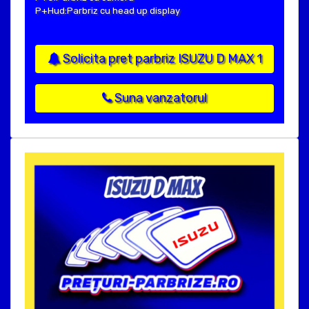
P+Hud:Parbriz cu head up display
Solicita pret parbriz ISUZU D MAX 1
Suna vanzatorul