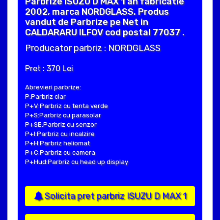
Parbrize ISUZU D MAX 1 an fabricatie
2002, marca NORDGLASS. Produs
vandut de Parbrize pe Net in
CALDARARU ILFOV cod postal 77037 .
Producator parbriz : NORDGLASS
Pret : 370 Lei
Abrevieri parbrize:
P:Parbriz clar
P+V:Parbriz cu tenta verde
P+S:Parbriz cu parasolar
P+SE:Parbriz cu senzor
P+I:Parbriz cu incalzire
P+H:Parbriz heliomat
P+C:Parbriz cu camera
P+Hud:Parbriz cu head up display
Solicita pret parbriz ISUZU D MAX 1