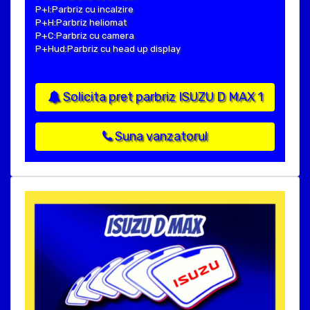
P+I:Parbriz cu incalzire
P+H:Parbriz heliomat
P+C:Parbriz cu camera
P+Hud:Parbriz cu head up display
Solicita pret parbriz ISUZU D MAX 1
Suna vanzatorul