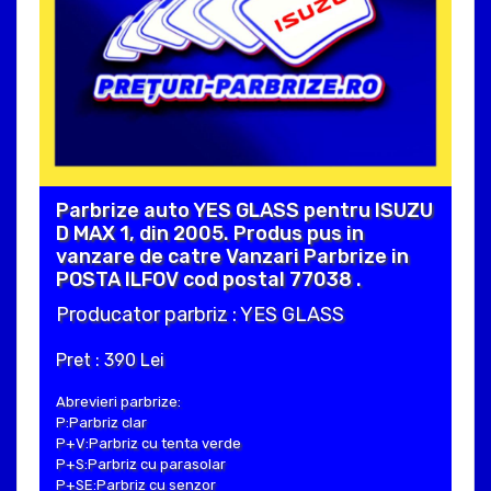
Parbrize auto YES GLASS pentru ISUZU
D MAX 1, din 2005. Produs pus in
vanzare de catre Vanzari Parbrize in
POSTA ILFOV cod postal 77038 .
Producator parbriz : YES GLASS
Pret : 390 Lei
Abrevieri parbrize:
P:Parbriz clar
P+V:Parbriz cu tenta verde
P+S:Parbriz cu parasolar
P+SE:Parbriz cu senzor