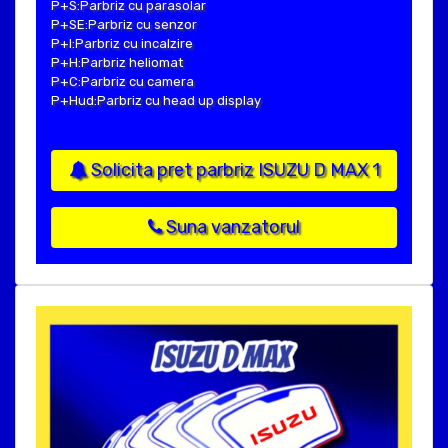
P+S:Parbriz cu parasolar
P+SE:Parbriz cu senzor
P+I:Parbriz cu incalzire
P+H:Parbriz heliomat
P+C:Parbriz cu camera
P+Hud:Parbriz cu head up display
Solicita pret parbriz ISUZU D MAX 1
Suna vanzatorul