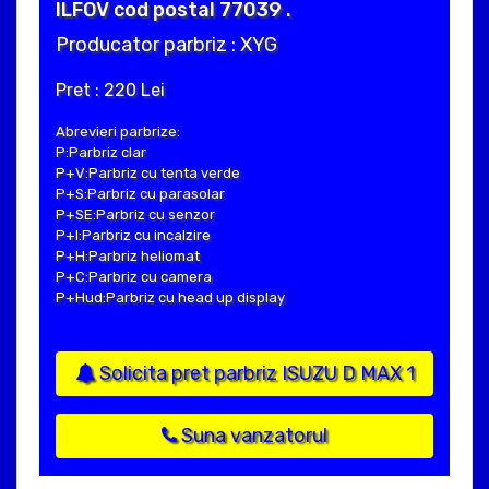
ILFOV cod postal 77039 .
Producator parbriz : XYG
Pret : 220 Lei
Abrevieri parbrize:
P:Parbriz clar
P+V:Parbriz cu tenta verde
P+S:Parbriz cu parasolar
P+SE:Parbriz cu senzor
P+I:Parbriz cu incalzire
P+H:Parbriz heliomat
P+C:Parbriz cu camera
P+Hud:Parbriz cu head up display
Solicita pret parbriz ISUZU D MAX 1
Suna vanzatorul