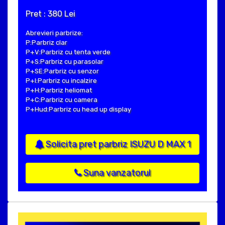
Pret : 380 Lei
Abrevieri parbrize:
P:Parbriz clar
P+V:Parbriz cu tenta verde
P+S:Parbriz cu parasolar
P+SE:Parbriz cu senzor
P+I:Parbriz cu incalzire
P+H:Parbriz heliomat
P+C:Parbriz cu camera
P+Hud:Parbriz cu head up display
Solicita pret parbriz ISUZU D MAX 1
Suna vanzatorul