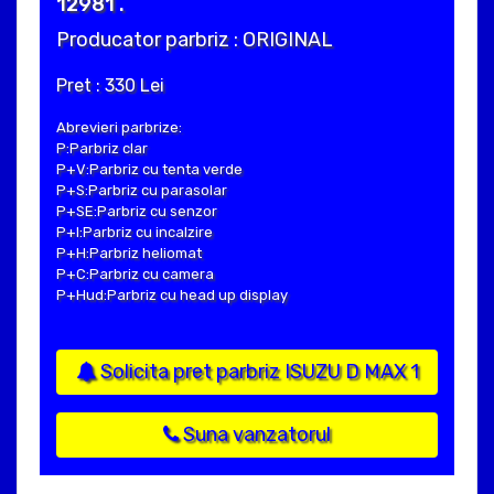
12981 .
Producator parbriz : ORIGINAL
Pret : 330 Lei
Abrevieri parbrize:
P:Parbriz clar
P+V:Parbriz cu tenta verde
P+S:Parbriz cu parasolar
P+SE:Parbriz cu senzor
P+I:Parbriz cu incalzire
P+H:Parbriz heliomat
P+C:Parbriz cu camera
P+Hud:Parbriz cu head up display
Solicita pret parbriz ISUZU D MAX 1
Suna vanzatorul