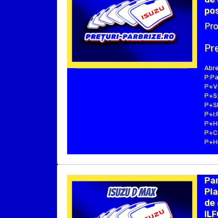
pos
Pro
Pre
Abre
P:Pa
P+V:
P+S:
P+SE
P+I:
P+H:
P+C:
P+Hu
Par
Pla
de 
ILF