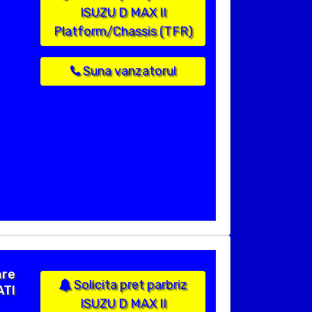
ISUZU D MAX II
Platform/Chassis (TFR)
Suna vanzatorul
are
Solicita pret parbriz
ATI
ISUZU D MAX II