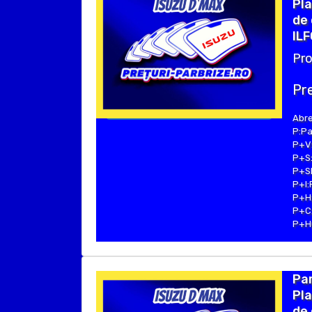
Pla
de 
ILF
Pro
Pre
Abre
P:Pa
P+V:
P+S:
P+SE
P+I:
P+H:
P+C:
P+Hu
Par
Pla
de 