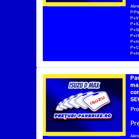
Abre
P:Pa
P+V:
P+S:
P+SE
P+I:
P+H:
P+C:
P+Hu
Par
ma
com
SE
Pro
Pre
Abre