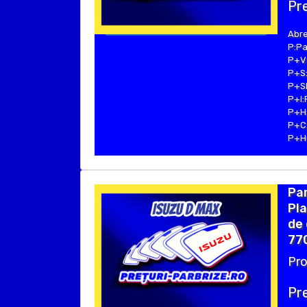
Pre
Abre
P:Pa
P+V:
P+S:
P+SE
P+I:
P+H:
P+C:
P+Hu
Pa
Pla
de 
770
Pro
Pre