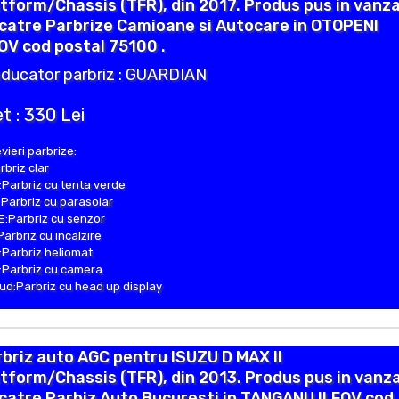
tform/Chassis (TFR), din 2017. Produs pus in vanz
catre Parbrize Camioane si Autocare in OTOPENI
OV cod postal 75100 .
ducator parbriz : GUARDIAN
t : 330 Lei
vieri parbrize:
rbriz clar
Parbriz cu tenta verde
Parbriz cu parasolar
:Parbriz cu senzor
Parbriz cu incalzire
Parbriz heliomat
Parbriz cu camera
d:Parbriz cu head up display
briz auto AGC pentru ISUZU D MAX II
tform/Chassis (TFR), din 2013. Produs pus in vanz
catre Parbiz Auto Bucuresti in TANGANU ILFOV cod