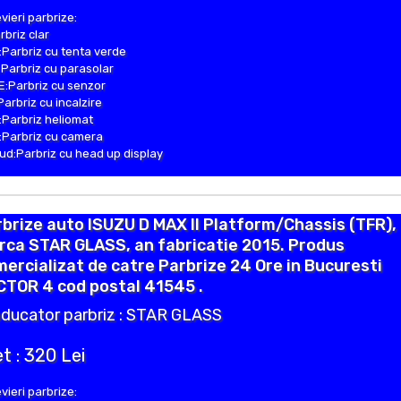
vieri parbrize:
rbriz clar
Parbriz cu tenta verde
Parbriz cu parasolar
:Parbriz cu senzor
Parbriz cu incalzire
Parbriz heliomat
Parbriz cu camera
d:Parbriz cu head up display
brize auto ISUZU D MAX II Platform/Chassis (TFR),
rca STAR GLASS, an fabricatie 2015. Produs
ercializat de catre Parbrize 24 Ore in Bucuresti
CTOR 4 cod postal 41545 .
ducator parbriz : STAR GLASS
t : 320 Lei
vieri parbrize: