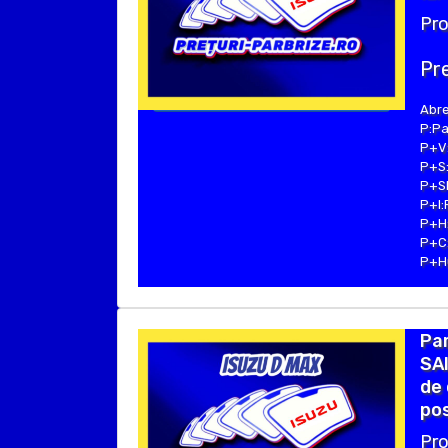
Pro
Pre
Abre
P:Pa
P+V:
P+S:
P+SE
P+I:
P+H:
P+C:
P+Hu
Par
SAI
de 
pos
Pro