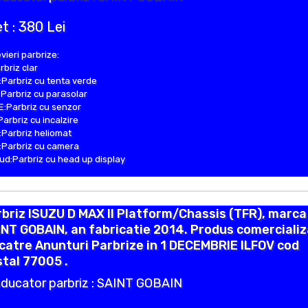
t : 380 Lei
vieri parbrize:
rbriz clar
Parbriz cu tenta verde
Parbriz cu parasolar
:Parbriz cu senzor
Parbriz cu incalzire
Parbriz heliomat
Parbriz cu camera
d:Parbriz cu head up display
briz ISUZU D MAX II Platform/Chassis (TFR), marca
NT GOBAIN, an fabricatie 2014. Produs comercializ
catre Anunturi Parbrize in 1 DECEMBRIE ILFOV cod
tal 77005 .
ducator parbriz : SAINT GOBAIN