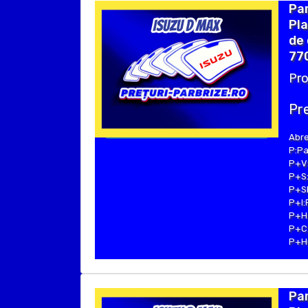
Par
Pla
de 
770
Pro
Pre
Abre
P:Pa
P+V:
P+S:
P+SE
P+I:
P+H:
P+C:
P+Hu
Par