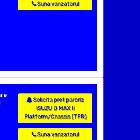
Suna vanzatorul
are
Solicita pret parbriz
l
ISUZU D MAX II
Platform/Chassis (TFR)
Suna vanzatorul