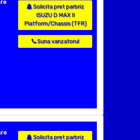
are
Solicita pret parbriz
ISUZU D MAX II
Platform/Chassis (TFR)
Suna vanzatorul
are
Solicita pret parbriz