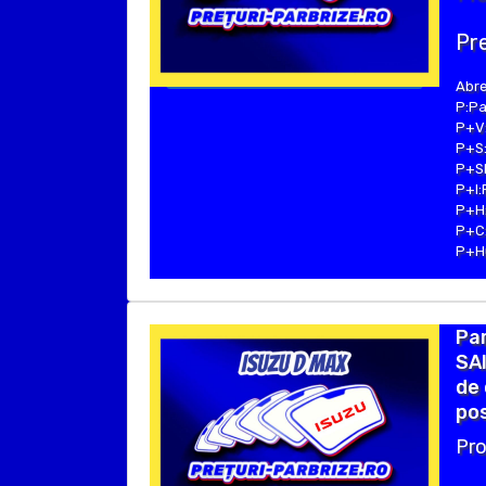
Pre
Abre
P:Pa
P+V:
P+S:
P+SE
P+I:
P+H:
P+C:
P+Hu
Par
SAI
de 
pos
Pro