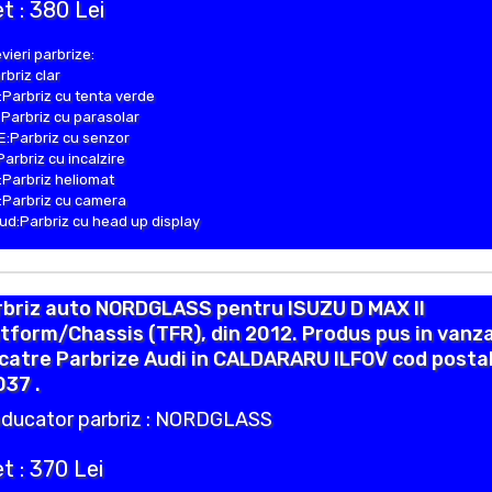
t : 380 Lei
vieri parbrize:
rbriz clar
Parbriz cu tenta verde
Parbriz cu parasolar
:Parbriz cu senzor
Parbriz cu incalzire
Parbriz heliomat
Parbriz cu camera
d:Parbriz cu head up display
rbriz auto NORDGLASS pentru ISUZU D MAX II
tform/Chassis (TFR), din 2012. Produs pus in vanz
catre Parbrize Audi in CALDARARU ILFOV cod posta
37 .
ducator parbriz : NORDGLASS
t : 370 Lei