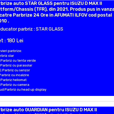
brize auto STAR GLASS pentru ISUZU D MAX II
tform/Chassis (TFR), din 2021. Produs pus in vanz
catre Parbrize 24 Ore in AFUMATI ILFOV cod postal
10 .
ducator parbriz : STAR GLASS
t : 180 Lei
vieri parbrize:
rbriz clar
Parbriz cu tenta verde
Parbriz cu parasolar
:Parbriz cu senzor
Parbriz cu incalzire
Parbriz heliomat
Parbriz cu camera
d:Parbriz cu head up display
brize auto GUARDIAN pentru ISUZU D MAX II