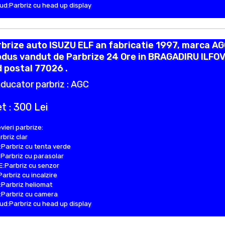
d:Parbriz cu head up display
brize auto ISUZU ELF an fabricatie 1997, marca AG
odus vandut de Parbrize 24 Ore in BRAGADIRU ILFO
 postal 77026 .
ducator parbriz : AGC
t : 300 Lei
vieri parbrize:
rbriz clar
Parbriz cu tenta verde
Parbriz cu parasolar
:Parbriz cu senzor
Parbriz cu incalzire
Parbriz heliomat
Parbriz cu camera
d:Parbriz cu head up display