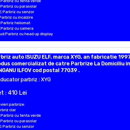
Parbriz cu tenta verde
Parbriz cu parasolar
:Parbriz cu senzor
Parbriz cu incalzire
Parbriz heliomat
Parbriz cu camera
d:Parbriz cu head up display
briz auto ISUZU ELF, marca XYG, an fabricatie 1997
dus comercializat de catre Parbrize La Domiciliu i
NGANU ILFOV cod postal 77039 .
ducator parbriz : XYG
t : 410 Lei
vieri parbrize:
rbriz clar
Parbriz cu tenta verde
Parbriz cu parasolar
:Parbriz cu senzor