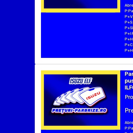
Abre
P:Pa
P+V:
P+S:
P+SE
P+I:
P+H:
P+C:
P+Hu
Par
pus
ILF
Pro
Pre
Abre
P:Pa