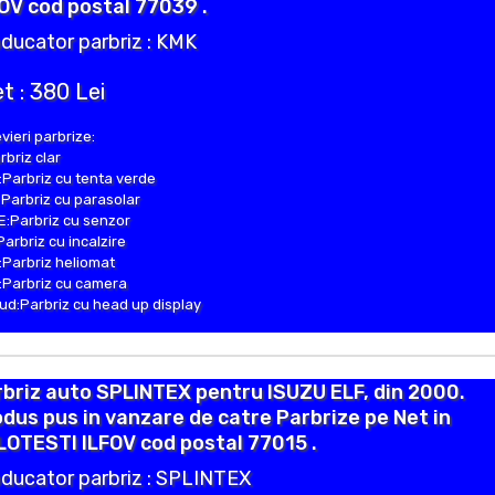
OV cod postal 77039 .
ducator parbriz : KMK
t : 380 Lei
vieri parbrize:
rbriz clar
Parbriz cu tenta verde
Parbriz cu parasolar
:Parbriz cu senzor
Parbriz cu incalzire
Parbriz heliomat
Parbriz cu camera
d:Parbriz cu head up display
briz auto SPLINTEX pentru ISUZU ELF, din 2000.
dus pus in vanzare de catre Parbrize pe Net in
OTESTI ILFOV cod postal 77015 .
ducator parbriz : SPLINTEX