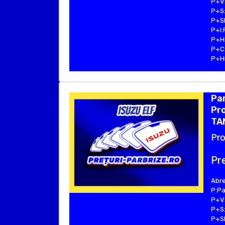
P+V:
P+S:
P+SE
P+I:
P+H:
P+C:
P+Hu
Par
Pro
TA
Pro
Pre
Abre
P:Pa
P+V:
P+S:
P+SE