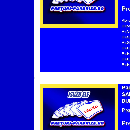
Pre
Abre
P:Pa
P+V:
P+S:
P+SE
P+I:
P+H:
P+C:
P+Hu
Par
SAI
DU
Pro
Pre