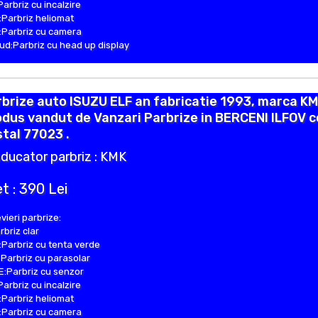
Parbriz cu incalzire
Parbriz heliomat
Parbriz cu camera
d:Parbriz cu head up display
brize auto ISUZU ELF an fabricatie 1993, marca KM
dus vandut de Vanzari Parbrize in BERCENI ILFOV 
tal 77023 .
ducator parbriz : KMK
t : 390 Lei
vieri parbrize:
rbriz clar
Parbriz cu tenta verde
Parbriz cu parasolar
:Parbriz cu senzor
Parbriz cu incalzire
Parbriz heliomat
Parbriz cu camera