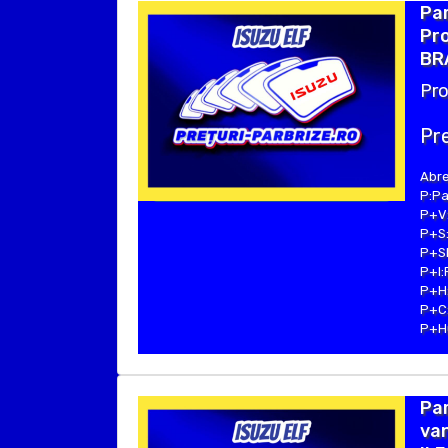
Par
Pro
BRA
Pro
Pre
Abre
P:Pa
P+V:
P+S:
P+SE
P+I:
P+H:
P+C:
P+Hu
Par
van