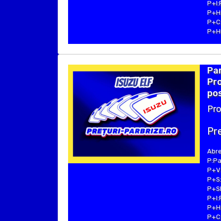
P+I:
P+H:
P+C:
P+Hu
Par
Pro
pos
Pro
Pre
Abre
P:Pa
P+V:
P+S:
P+SE
P+I:
P+H:
P+C: