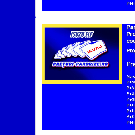
P+Hu
Par
Pr
cod
Pro
Pre
Abre
P:Pa
P+V:
P+S:
P+SE
P+I:
P+H:
P+C:
P+Hu