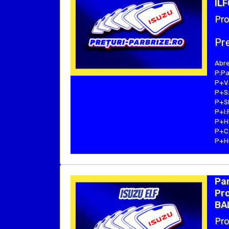
ILF
Pro
Pre
Abre
P:Pa
P+V:
P+S:
P+SE
P+I:
P+H:
P+C:
P+Hu
Par
Pro
BAL
Pro