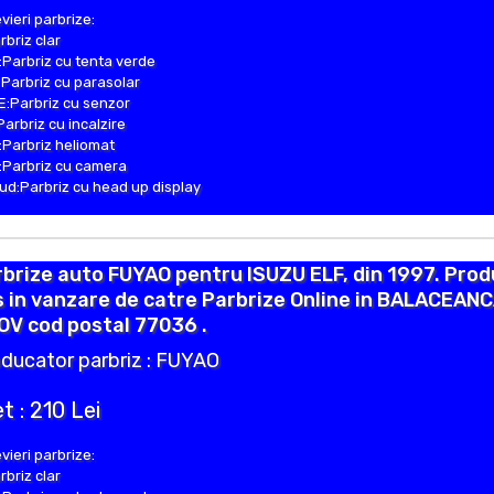
vieri parbrize:
rbriz clar
Parbriz cu tenta verde
Parbriz cu parasolar
:Parbriz cu senzor
Parbriz cu incalzire
Parbriz heliomat
Parbriz cu camera
d:Parbriz cu head up display
brize auto FUYAO pentru ISUZU ELF, din 1997. Prod
 in vanzare de catre Parbrize Online in BALACEAN
OV cod postal 77036 .
ducator parbriz : FUYAO
t : 210 Lei
vieri parbrize:
rbriz clar