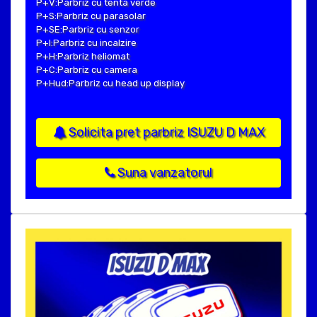
P+V:Parbriz cu tenta verde
P+S:Parbriz cu parasolar
P+SE:Parbriz cu senzor
P+I:Parbriz cu incalzire
P+H:Parbriz heliomat
P+C:Parbriz cu camera
P+Hud:Parbriz cu head up display
Solicita pret parbriz ISUZU D MAX
Suna vanzatorul