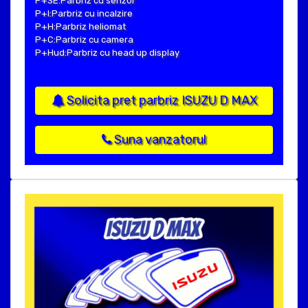
P+SE:Parbriz cu senzor
P+I:Parbriz cu incalzire
P+H:Parbriz heliomat
P+C:Parbriz cu camera
P+Hud:Parbriz cu head up display
Solicita pret parbriz ISUZU D MAX
Suna vanzatorul