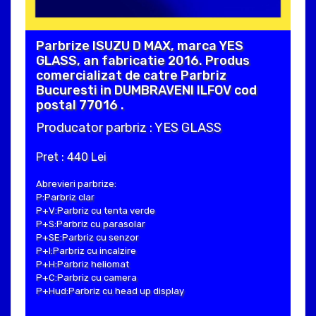
Parbrize ISUZU D MAX, marca YES
GLASS, an fabricatie 2016. Produs
comercializat de catre Parbriz
Bucuresti in DUMBRAVENI ILFOV cod
postal 77016 .
Producator parbriz : YES GLASS
Pret : 440 Lei
Abrevieri parbrize:
P:Parbriz clar
P+V:Parbriz cu tenta verde
P+S:Parbriz cu parasolar
P+SE:Parbriz cu senzor
P+I:Parbriz cu incalzire
P+H:Parbriz heliomat
P+C:Parbriz cu camera
P+Hud:Parbriz cu head up display