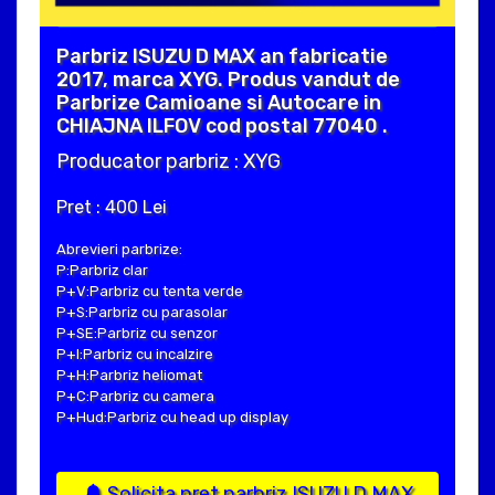
Parbriz ISUZU D MAX an fabricatie
2017, marca XYG. Produs vandut de
Parbrize Camioane si Autocare in
CHIAJNA ILFOV cod postal 77040 .
Producator parbriz : XYG
Pret : 400 Lei
Abrevieri parbrize:
P:Parbriz clar
P+V:Parbriz cu tenta verde
P+S:Parbriz cu parasolar
P+SE:Parbriz cu senzor
P+I:Parbriz cu incalzire
P+H:Parbriz heliomat
P+C:Parbriz cu camera
P+Hud:Parbriz cu head up display
Solicita pret parbriz ISUZU D MAX