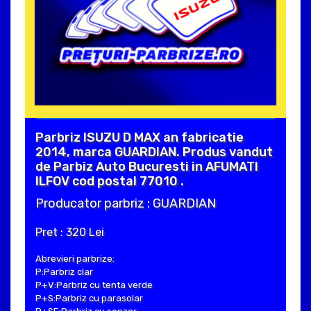
Parbriz ISUZU D MAX an fabricatie
2014, marca GUARDIAN. Produs vandut
de Parbiz Auto Bucuresti in AFUMATI
ILFOV cod postal 77010 .
Producator parbriz : GUARDIAN
Pret : 320 Lei
Abrevieri parbrize:
P:Parbriz clar
P+V:Parbriz cu tenta verde
P+S:Parbriz cu parasolar