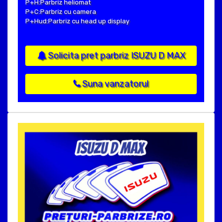
P+H:Parbriz heliomat
P+C:Parbriz cu camera
P+Hud:Parbriz cu head up display
Solicita pret parbriz ISUZU D MAX
Suna vanzatorul