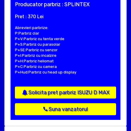
Producator parbriz : SPLINTEX
Pret : 370 Lei
Abrevieri parbrize:
P:Parbriz clar
P+V:Parbriz cu tenta verde
P+S:Parbriz cu parasolar
P+SE:Parbriz cu senzor
P+I:Parbriz cu incalzire
P+H:Parbriz heliomat
P+C:Parbriz cu camera
P+Hud:Parbriz cu head up display
Solicita pret parbriz ISUZU D MAX
Suna vanzatorul