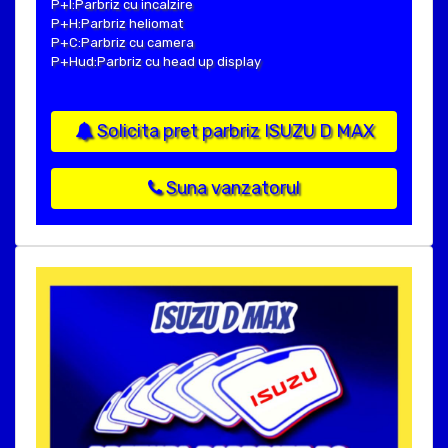
P+I:Parbriz cu incalzire
P+H:Parbriz heliomat
P+C:Parbriz cu camera
P+Hud:Parbriz cu head up display
Solicita pret parbriz ISUZU D MAX
Suna vanzatorul