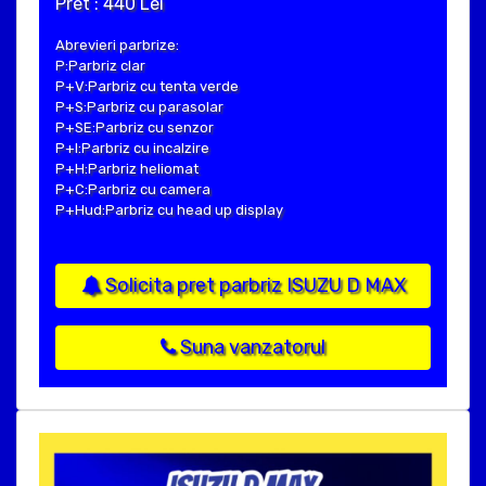
Pret : 440 Lei
Abrevieri parbrize:
P:Parbriz clar
P+V:Parbriz cu tenta verde
P+S:Parbriz cu parasolar
P+SE:Parbriz cu senzor
P+I:Parbriz cu incalzire
P+H:Parbriz heliomat
P+C:Parbriz cu camera
P+Hud:Parbriz cu head up display
Solicita pret parbriz ISUZU D MAX
Suna vanzatorul