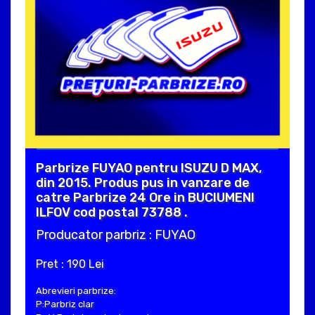
Parbrize FUYAO pentru ISUZU D MAX,
din 2015. Produs pus in vanzare de
catre Parbrize 24 Ore in BUCIUMENI
ILFOV cod postal 73788 .
Producator parbriz : FUYAO
Pret : 190 Lei
Abrevieri parbrize:
P:Parbriz clar