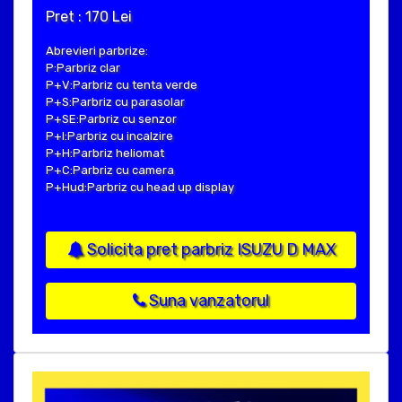
Pret : 170 Lei
Abrevieri parbrize:
P:Parbriz clar
P+V:Parbriz cu tenta verde
P+S:Parbriz cu parasolar
P+SE:Parbriz cu senzor
P+I:Parbriz cu incalzire
P+H:Parbriz heliomat
P+C:Parbriz cu camera
P+Hud:Parbriz cu head up display
Solicita pret parbriz ISUZU D MAX
Suna vanzatorul