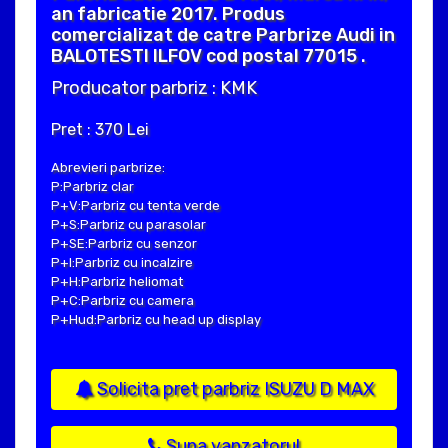
an fabricatie 2017. Produs
comercializat de catre Parbrize Audi in
BALOTESTI ILFOV cod postal 77015 .
Producator parbriz : KMK
Pret : 370 Lei
Abrevieri parbrize:
P:Parbriz clar
P+V:Parbriz cu tenta verde
P+S:Parbriz cu parasolar
P+SE:Parbriz cu senzor
P+I:Parbriz cu incalzire
P+H:Parbriz heliomat
P+C:Parbriz cu camera
P+Hud:Parbriz cu head up display
Solicita pret parbriz ISUZU D MAX
Suna vanzatorul