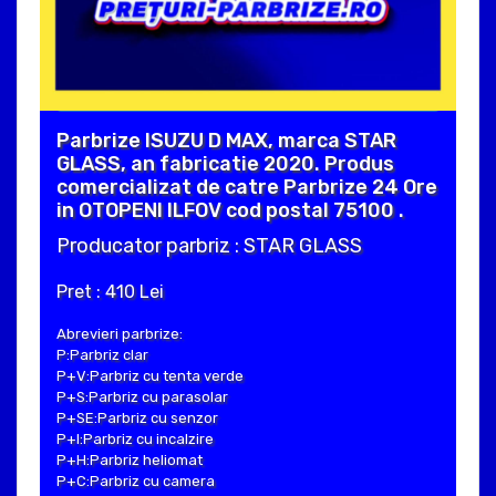
Parbrize ISUZU D MAX, marca STAR
GLASS, an fabricatie 2020. Produs
comercializat de catre Parbrize 24 Ore
in OTOPENI ILFOV cod postal 75100 .
Producator parbriz : STAR GLASS
Pret : 410 Lei
Abrevieri parbrize:
P:Parbriz clar
P+V:Parbriz cu tenta verde
P+S:Parbriz cu parasolar
P+SE:Parbriz cu senzor
P+I:Parbriz cu incalzire
P+H:Parbriz heliomat
P+C:Parbriz cu camera