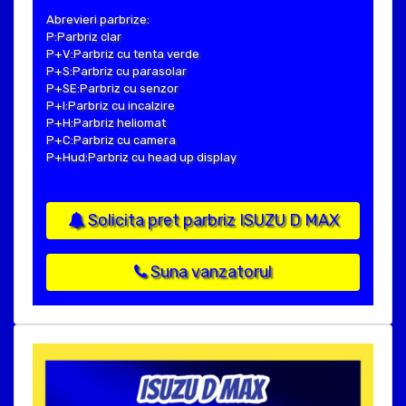
Abrevieri parbrize:
P:Parbriz clar
P+V:Parbriz cu tenta verde
P+S:Parbriz cu parasolar
P+SE:Parbriz cu senzor
P+I:Parbriz cu incalzire
P+H:Parbriz heliomat
P+C:Parbriz cu camera
P+Hud:Parbriz cu head up display
Solicita pret parbriz ISUZU D MAX
Suna vanzatorul