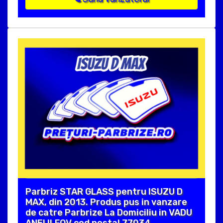
Parbriz STAR GLASS pentru ISUZU D
MAX, din 2013. Produs pus in vanzare
de catre Parbrize La Domiciliu in VADU