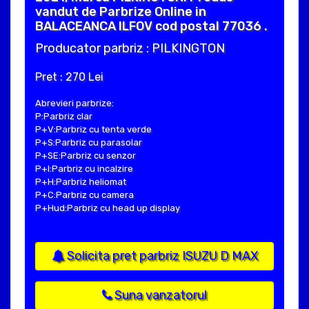
vandut de Parbrize Online in
BALACEANCA ILFOV cod postal 77036 .
Producator parbriz : PILKINGTON
Pret : 270 Lei
Abrevieri parbrize:
P:Parbriz clar
P+V:Parbriz cu tenta verde
P+S:Parbriz cu parasolar
P+SE:Parbriz cu senzor
P+I:Parbriz cu incalzire
P+H:Parbriz heliomat
P+C:Parbriz cu camera
P+Hud:Parbriz cu head up display
Solicita pret parbriz ISUZU D MAX
Suna vanzatorul