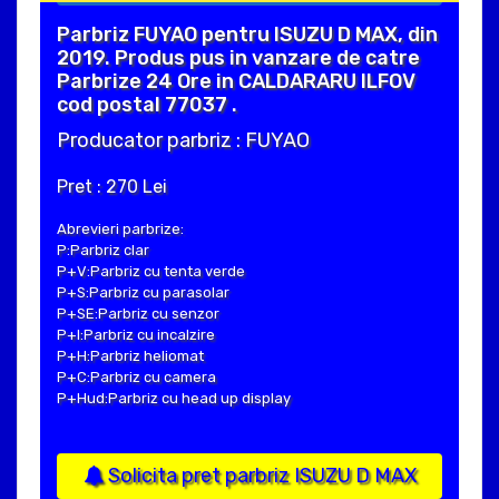
Parbriz FUYAO pentru ISUZU D MAX, din
2019. Produs pus in vanzare de catre
Parbrize 24 Ore in CALDARARU ILFOV
cod postal 77037 .
Producator parbriz : FUYAO
Pret : 270 Lei
Abrevieri parbrize:
P:Parbriz clar
P+V:Parbriz cu tenta verde
P+S:Parbriz cu parasolar
P+SE:Parbriz cu senzor
P+I:Parbriz cu incalzire
P+H:Parbriz heliomat
P+C:Parbriz cu camera
P+Hud:Parbriz cu head up display
Solicita pret parbriz ISUZU D MAX