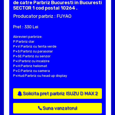
de catre Parbriz Bucuresti in Bucuresti
SECTOR 1 cod postal 10264 .
Producator parbriz : FUYAO
Pret : 330 Lei
Abrevieri parbrize:
P:Parbriz clar
P+V:Parbriz cu tenta verde
P+S:Parbriz cu parasolar
P+SE:Parbriz cu senzor
P+I:Parbriz cu incalzire
P+H:Parbriz heliomat
P+C:Parbriz cu camera
P+Hud:Parbriz cu head up display
Solicita pret parbriz ISUZU D MAX 2
Suna vanzatorul