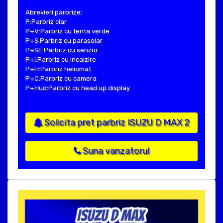
Abrevieri parbrize:
P:Parbriz clar
P+V:Parbriz cu tenta verde
P+S:Parbriz cu parasolar
P+SE:Parbriz cu senzor
P+I:Parbriz cu incalzire
P+H:Parbriz heliomat
P+C:Parbriz cu camera
P+Hud:Parbriz cu head up display
Solicita pret parbriz ISUZU D MAX 2
Suna vanzatorul