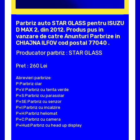
Parbriz auto STAR GLASS pentru ISUZU
D MAX 2, din 2012. Produs pus in
vanzare de catre Anunturi Parbrize in
CHIAJNA ILFOV cod postal 77040 .
Producator parbriz : STAR GLASS
Pret : 260 Lei
Abrevieri parbrize:
P:Parbriz clar
P+V:Parbriz cu tenta verde
P+S:Parbriz cu parasolar
P+SE:Parbriz cu senzor
P+I:Parbriz cu incalzire
P+H:Parbriz heliomat
P+C:Parbriz cu camera
P+Hud:Parbriz cu head up display