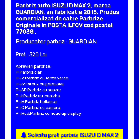
Parbriz auto ISUZU D MAX 2, marca
GUARDIAN, an fabricatie 2015. Produs
comercializat de catre Parbrize
Originale in POSTA ILFOV cod postal
77038 .
Producator parbriz : GUARDIAN
Pret : 320 Lei
Abrevieri parbrize:
P:Parbriz clar
P+V:Parbriz cu tenta verde
P+S:Parbriz cu parasolar
P+SE:Parbriz cu senzor
P+I:Parbriz cu incalzire
P+H:Parbriz heliomat
P+C:Parbriz cu camera
P+Hud:Parbriz cu head up display
Solicita pret parbriz ISUZU D MAX 2