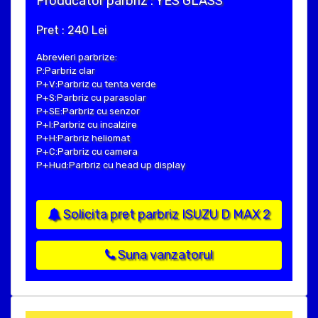
Producator parbriz : YES GLASS
Pret : 240 Lei
Abrevieri parbrize:
P:Parbriz clar
P+V:Parbriz cu tenta verde
P+S:Parbriz cu parasolar
P+SE:Parbriz cu senzor
P+I:Parbriz cu incalzire
P+H:Parbriz heliomat
P+C:Parbriz cu camera
P+Hud:Parbriz cu head up display
Solicita pret parbriz ISUZU D MAX 2
Suna vanzatorul