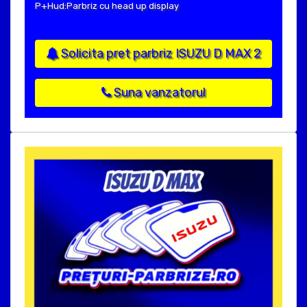
P+Hud:Parbriz cu head up display
Solicita pret parbriz ISUZU D MAX 2
Suna vanzatorul