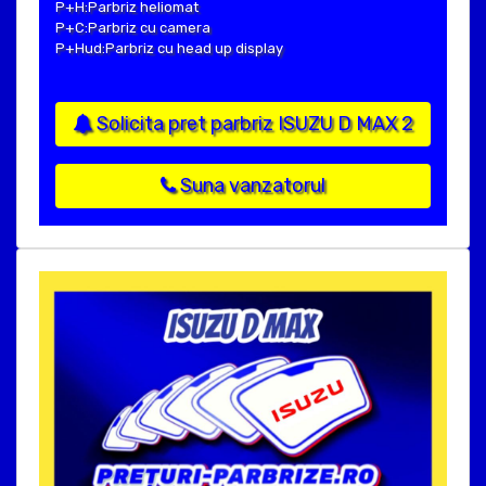
P+H:Parbriz heliomat
P+C:Parbriz cu camera
P+Hud:Parbriz cu head up display
Solicita pret parbriz ISUZU D MAX 2
Suna vanzatorul