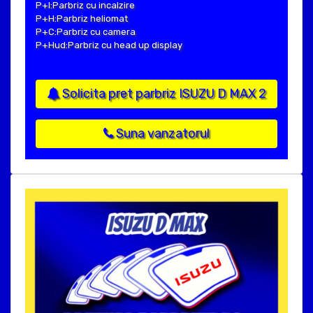
P+I:Parbriz cu incalzire
P+H:Parbriz heliomat
P+C:Parbriz cu camera
P+Hud:Parbriz cu head up display
Solicita pret parbriz ISUZU D MAX 2
Suna vanzatorul