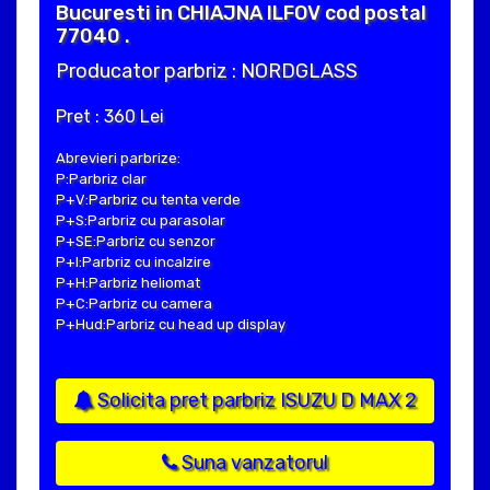
Bucuresti in CHIAJNA ILFOV cod postal
77040 .
Producator parbriz : NORDGLASS
Pret : 360 Lei
Abrevieri parbrize:
P:Parbriz clar
P+V:Parbriz cu tenta verde
P+S:Parbriz cu parasolar
P+SE:Parbriz cu senzor
P+I:Parbriz cu incalzire
P+H:Parbriz heliomat
P+C:Parbriz cu camera
P+Hud:Parbriz cu head up display
Solicita pret parbriz ISUZU D MAX 2
Suna vanzatorul