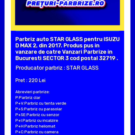
Parbriz auto STAR GLASS pentru ISUZU
D MAX 2, din 2017. Produs pus in
vanzare de catre Vanzari Parbrize in
Bucuresti SECTOR 3 cod postal 32719 .
Producator parbriz : STAR GLASS
Pret : 220 Lei
Abrevieri parbrize:
P:Parbriz clar
P+V:Parbriz cu tenta verde
P+S:Parbriz cu parasolar
P+SE:Parbriz cu senzor
P+I:Parbriz cu incalzire
P+H:Parbriz heliomat
P+C:Parbriz cu camera