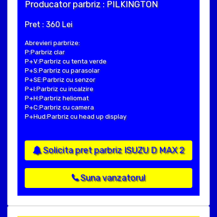
Producator parbriz : PILKINGTON
Pret : 360 Lei
Abrevieri parbrize:
P:Parbriz clar
P+V:Parbriz cu tenta verde
P+S:Parbriz cu parasolar
P+SE:Parbriz cu senzor
P+I:Parbriz cu incalzire
P+H:Parbriz heliomat
P+C:Parbriz cu camera
P+Hud:Parbriz cu head up display
Solicita pret parbriz ISUZU D MAX 2
Suna vanzatorul