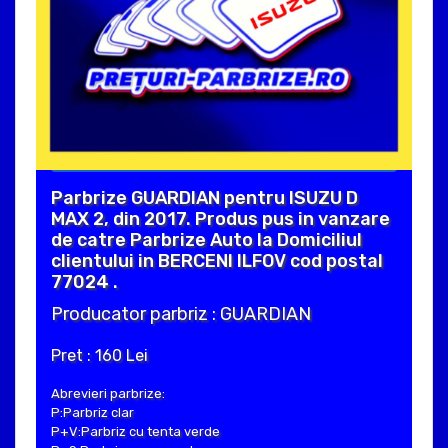
Parbrize GUARDIAN pentru ISUZU D
MAX 2, din 2017. Produs pus in vanzare
de catre Parbrize Auto la Domiciliul
clientului in BERCENI ILFOV cod postal
77024 .
Producator parbriz : GUARDIAN
Pret : 160 Lei
Abrevieri parbrize:
P:Parbriz clar
P+V:Parbriz cu tenta verde