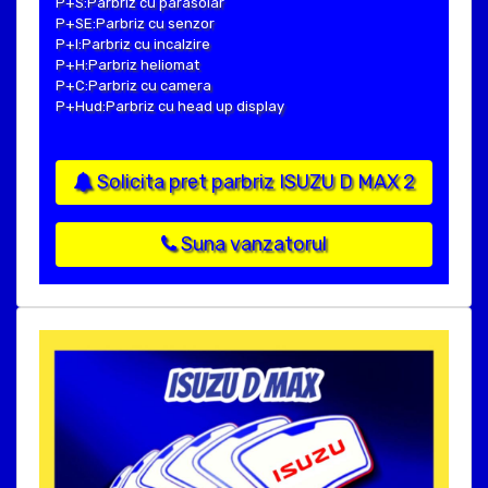
P+S:Parbriz cu parasolar
P+SE:Parbriz cu senzor
P+I:Parbriz cu incalzire
P+H:Parbriz heliomat
P+C:Parbriz cu camera
P+Hud:Parbriz cu head up display
Solicita pret parbriz ISUZU D MAX 2
Suna vanzatorul