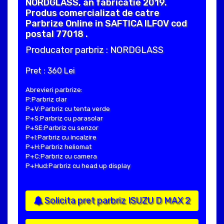
NORDGLASS, an fabricatie 2019.
Produs comercializat de catre
Parbrize Online in SAFTICA ILFOV cod
postal 77018 .
Producator parbriz : NORDGLASS
Pret : 360 Lei
Abrevieri parbrize:
P:Parbriz clar
P+V:Parbriz cu tenta verde
P+S:Parbriz cu parasolar
P+SE:Parbriz cu senzor
P+I:Parbriz cu incalzire
P+H:Parbriz heliomat
P+C:Parbriz cu camera
P+Hud:Parbriz cu head up display
Solicita pret parbriz ISUZU D MAX 2