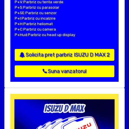
P+V:Parbriz cu tenta verde
P+S:Parbriz cu parasolar
P+SE:Parbriz cu senzor
P+I:Parbriz cu incalzire
P+H:Parbriz heliomat
P+C:Parbriz cu camera
P+Hud:Parbriz cu head up display
Solicita pret parbriz ISUZU D MAX 2
Suna vanzatorul