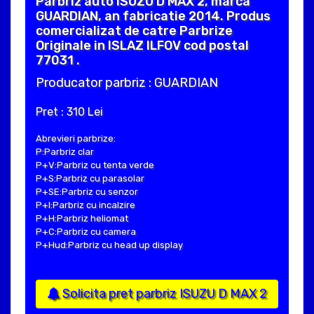
Parbriz auto ISUZU D MAX 2, marca
GUARDIAN, an fabricatie 2014. Produs
comercializat de catre Parbrize
Originale in ISLAZ ILFOV cod postal
77031 .
Producator parbriz : GUARDIAN
Pret : 310 Lei
Abrevieri parbrize:
P:Parbriz clar
P+V:Parbriz cu tenta verde
P+S:Parbriz cu parasolar
P+SE:Parbriz cu senzor
P+I:Parbriz cu incalzire
P+H:Parbriz heliomat
P+C:Parbriz cu camera
P+Hud:Parbriz cu head up display
Solicita pret parbriz ISUZU D MAX 2