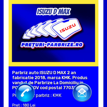
Parbriz auto ISUZU D MAX 2 an
fabricatie 2018, marca KMK. Produs
vandut de Parbrize La Domiciliu in
POSTA ILFOV cod postal 77038 .
Producator parbriz : KMK
Pret : 180 Lei