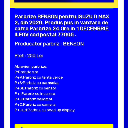
Parbrize BENSON pentru ISUZU D MAX
2, din 2020. Produs pus in vanzare de
catre Parbrize 24 Ore in 1 DECEMBRIE
ILFOV cod postal 77005 .
Producator parbriz : BENSON
Pret : 250 Lei
Abrevieri parbrize:
P:Parbriz clar
P+V:Parbriz cu tenta verde
P+S:Parbriz cu parasolar
P+SE:Parbriz cu senzor
P+I:Parbriz cu incalzire
P+H:Parbriz heliomat
P+C:Parbriz cu camera
P+Hud:Parbriz cu head up display