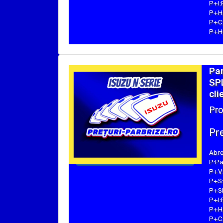
P+I:
P+H:
P+C:
P+Hu
Par
SPL
cli
Pro
Pre
Abre
P:Pa
P+V:
P+S:
P+SE
P+I:
P+H:
P+C: