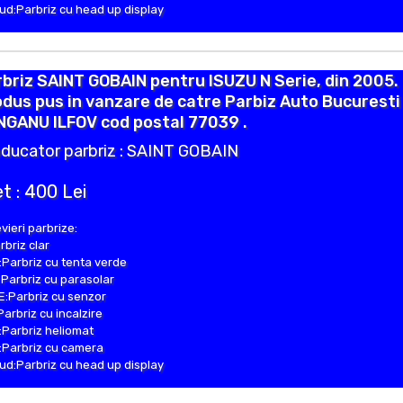
d:Parbriz cu head up display
briz SAINT GOBAIN pentru ISUZU N Serie, din 2005.
dus pus in vanzare de catre Parbiz Auto Bucuresti 
NGANU ILFOV cod postal 77039 .
ducator parbriz : SAINT GOBAIN
t : 400 Lei
vieri parbrize:
rbriz clar
Parbriz cu tenta verde
Parbriz cu parasolar
:Parbriz cu senzor
Parbriz cu incalzire
Parbriz heliomat
Parbriz cu camera
d:Parbriz cu head up display