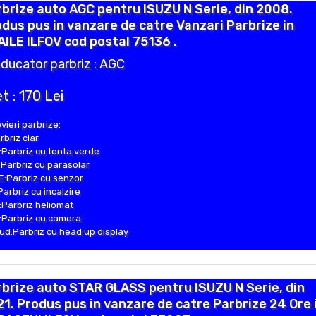
brize auto AGC pentru ISUZU N Serie, din 2008.
dus pus in vanzare de catre Vanzari Parbrize in
ILE ILFOV cod postal 75136 .
ducator parbriz : AGC
t : 170 Lei
vieri parbrize:
rbriz clar
Parbriz cu tenta verde
Parbriz cu parasolar
:Parbriz cu senzor
Parbriz cu incalzire
Parbriz heliomat
Parbriz cu camera
d:Parbriz cu head up display
brize auto STAR GLASS pentru ISUZU N Serie, din
1. Produs pus in vanzare de catre Parbrize 24 Ore 