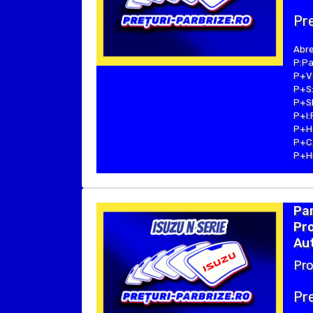
Pre
Abre
P:Pa
P+V:
P+S:
P+SE
P+I:
P+H:
P+C:
P+Hu
Par
Pro
Aut
Pro
Pre