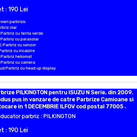
t : 190 Lei
vieri parbrize:
rbriz clar
Parbriz cu tenta verde
Parbriz cu parasolar
:Parbriz cu senzor
Parbriz cu incalzire
Parbriz heliomat
Parbriz cu camera
d:Parbriz cu head up display
brize PILKINGTON pentru ISUZU N Serie, din 2009.
dus pus in vanzare de catre Parbrize Camioane si
ocare in 1 DECEMBRIE ILFOV cod postal 77005 .
ducator parbriz : PILKINGTON
t : 190 Lei