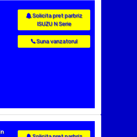
Solicita pret parbriz
ISUZU N Serie
Suna vanzatorul
in
Solicita pret parbriz