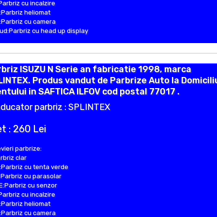
Parbriz cu incalzire
Parbriz heliomat
Parbriz cu camera
d:Parbriz cu head up display
briz ISUZU N Serie an fabricatie 1998, marca
INTEX. Produs vandut de Parbrize Auto la Domicili
entului in SAFTICA ILFOV cod postal 77017 .
ducator parbriz : SPLINTEX
t : 260 Lei
vieri parbrize:
rbriz clar
Parbriz cu tenta verde
Parbriz cu parasolar
:Parbriz cu senzor
Parbriz cu incalzire
Parbriz heliomat
Parbriz cu camera