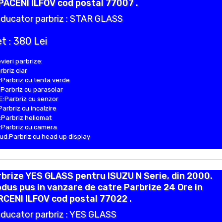
ACENI ILFOV cod postal 77007 .
ducator parbriz : STAR GLASS
t : 380 Lei
vieri parbrize:
rbriz clar
Parbriz cu tenta verde
Parbriz cu parasolar
:Parbriz cu senzor
Parbriz cu incalzire
Parbriz heliomat
Parbriz cu camera
d:Parbriz cu head up display
brize YES GLASS pentru ISUZU N Serie, din 2000.
dus pus in vanzare de catre Parbrize 24 Ore in
CENI ILFOV cod postal 77022 .
ducator parbriz : YES GLASS