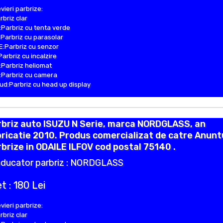
vieri parbrize:
rbriz clar
Parbriz cu tenta verde
Parbriz cu parasolar
:Parbriz cu senzor
Parbriz cu incalzire
Parbriz heliomat
Parbriz cu camera
d:Parbriz cu head up display
rbriz auto ISUZU N Serie, marca NORDGLASS, an
ricatie 2010. Produs comercializat de catre Anunt
brize in ODAILE ILFOV cod postal 75140 .
ducator parbriz : NORDGLASS
t : 180 Lei
vieri parbrize:
rbriz clar