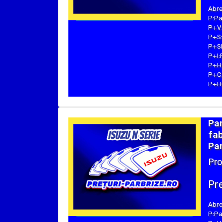
Abre
P:Pa
P+V:
P+S:
P+SE
P+I:
P+H:
P+C:
P+Hu
Pa
fab
Par
Pro
Pre
Abre
P:Pa