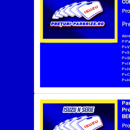
COP
Pro
Pre
Abre
P:Pa
P+V:
P+S:
P+SE
P+I:
P+H:
P+C:
P+Hu
Par
Pro
BER
Pro