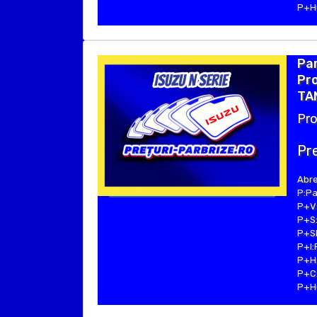
P+Hu
Par
Pro
TA
Pro
Pre
Abre
P:Pa
P+V:
P+S:
P+SE
P+I:
P+H:
P+C:
P+Hu