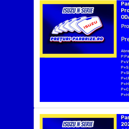
Par
Pro
ODA
Pro
Pre
Abre
P:Pa
P+V:
P+S:
P+SE
P+I:
P+H:
P+C:
P+Hu
Par
202