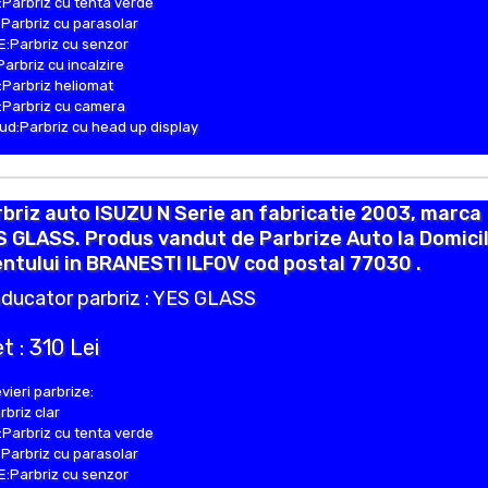
Parbriz cu tenta verde
Parbriz cu parasolar
:Parbriz cu senzor
Parbriz cu incalzire
Parbriz heliomat
Parbriz cu camera
d:Parbriz cu head up display
briz auto ISUZU N Serie an fabricatie 2003, marca
 GLASS. Produs vandut de Parbrize Auto la Domicil
entului in BRANESTI ILFOV cod postal 77030 .
ducator parbriz : YES GLASS
t : 310 Lei
vieri parbrize:
rbriz clar
Parbriz cu tenta verde
Parbriz cu parasolar
:Parbriz cu senzor