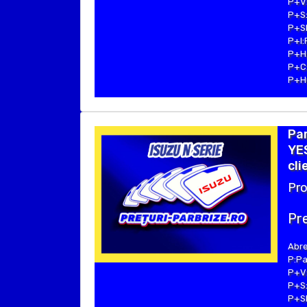
P+V:
P+S:
P+SE
P+I:
P+H:
P+C:
P+Hu
Par
YES
cli
Pro
Pre
Abre
P:Pa
P+V:
P+S:
P+SE