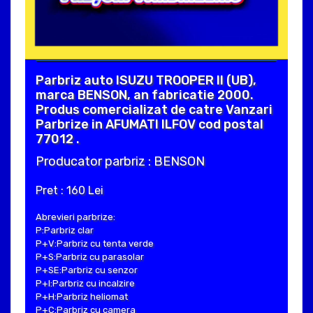
Parbriz auto ISUZU TROOPER II (UB),
marca BENSON, an fabricatie 2000.
Produs comercializat de catre Vanzari
Parbrize in AFUMATI ILFOV cod postal
77012 .
Producator parbriz : BENSON
Pret : 160 Lei
Abrevieri parbrize:
P:Parbriz clar
P+V:Parbriz cu tenta verde
P+S:Parbriz cu parasolar
P+SE:Parbriz cu senzor
P+I:Parbriz cu incalzire
P+H:Parbriz heliomat
P+C:Parbriz cu camera