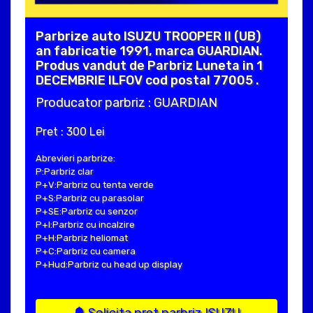
Parbrize auto ISUZU TROOPER II (UB)
an fabricatie 1991, marca GUARDIAN.
Produs vandut de Parbriz Luneta in 1
DECEMBRIE ILFOV cod postal 77005 .
Producator parbriz : GUARDIAN
Pret : 300 Lei
Abrevieri parbrize:
P:Parbriz clar
P+V:Parbriz cu tenta verde
P+S:Parbriz cu parasolar
P+SE:Parbriz cu senzor
P+I:Parbriz cu incalzire
P+H:Parbriz heliomat
P+C:Parbriz cu camera
P+Hud:Parbriz cu head up display