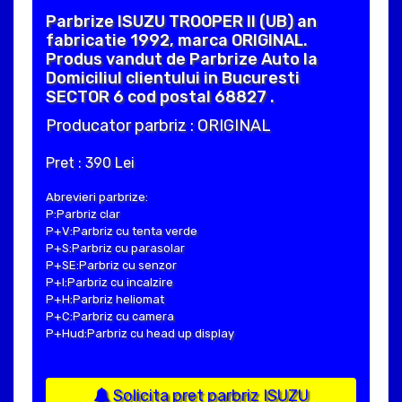
Parbrize ISUZU TROOPER II (UB) an
fabricatie 1992, marca ORIGINAL.
Produs vandut de Parbrize Auto la
Domiciliul clientului in Bucuresti
SECTOR 6 cod postal 68827 .
Producator parbriz : ORIGINAL
Pret : 390 Lei
Abrevieri parbrize:
P:Parbriz clar
P+V:Parbriz cu tenta verde
P+S:Parbriz cu parasolar
P+SE:Parbriz cu senzor
P+I:Parbriz cu incalzire
P+H:Parbriz heliomat
P+C:Parbriz cu camera
P+Hud:Parbriz cu head up display
Solicita pret parbriz ISUZU