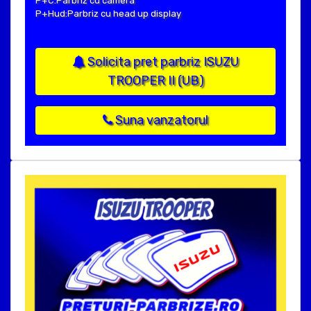
P+C:Parbriz cu camera
P+Hud:Parbriz cu head up display
Solicita pret parbriz ISUZU
TROOPER II (UB)
Suna vanzatorul