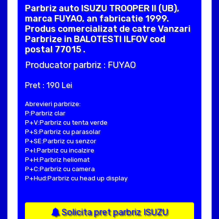
Parbriz auto ISUZU TROOPER II (UB),
marca FUYAO, an fabricatie 1999.
Produs comercializat de catre Vanzari
Parbrize in BALOTESTI ILFOV cod
postal 77015 .
Producator parbriz : FUYAO
Pret : 190 Lei
Abrevieri parbrize:
P:Parbriz clar
P+V:Parbriz cu tenta verde
P+S:Parbriz cu parasolar
P+SE:Parbriz cu senzor
P+I:Parbriz cu incalzire
P+H:Parbriz heliomat
P+C:Parbriz cu camera
P+Hud:Parbriz cu head up display
Solicita pret parbriz ISUZU