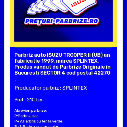
Parbriz auto ISUZU TROOPER II (UB) an
fabricatie 1999, marca SPLINTEX.
Produs vandut de Parbrize Originale in
Bucuresti SECTOR 4 cod postal 42270
.
Producator parbriz : SPLINTEX
Pret : 210 Lei
Abrevieri parbrize:
P:Parbriz clar
P+V:Parbriz cu tenta verde
P+S:Parbriz cu parasolar