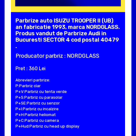
Parbrize auto ISUZU TROOPER II (UB)
an fabricatie 1993, marca NORDGLASS.
Produs vandut de Parbrize Audi in
Bucuresti SECTOR 4 cod postal 40479
.
Producator parbriz : NORDGLASS
Pret : 360 Lei
Abrevieri parbrize:
P:Parbriz clar
P+V:Parbriz cu tenta verde
P+S:Parbriz cu parasolar
P+SE:Parbriz cu senzor
P+I:Parbriz cu incalzire
P+H:Parbriz heliomat
P+C:Parbriz cu camera
P+Hud:Parbriz cu head up display