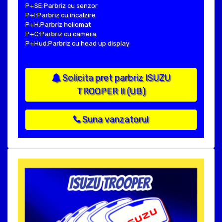
P+SE:Parbriz cu senzor
P+I:Parbriz cu incalzire
P+H:Parbriz heliomat
P+C:Parbriz cu camera
P+Hud:Parbriz cu head up display
Solicita pret parbriz ISUZU
TROOPER II (UB)
Suna vanzatorul