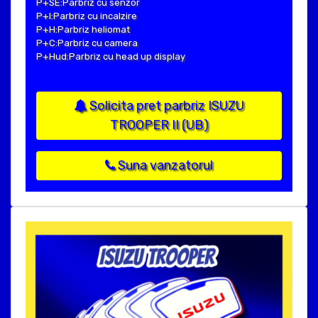
P+SE:Parbriz cu senzor
P+I:Parbriz cu incalzire
P+H:Parbriz heliomat
P+C:Parbriz cu camera
P+Hud:Parbriz cu head up display
Solicita pret parbriz ISUZU
TROOPER II (UB)
Suna vanzatorul