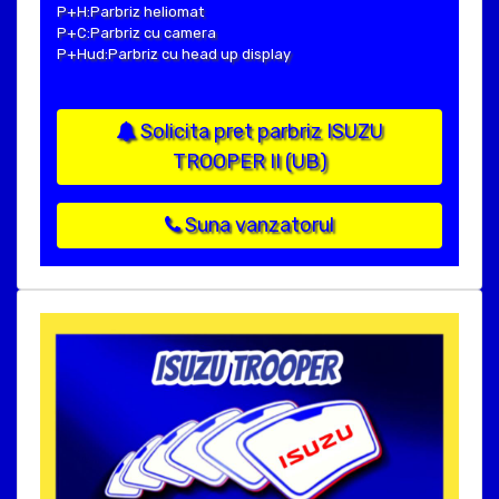
P+H:Parbriz heliomat
P+C:Parbriz cu camera
P+Hud:Parbriz cu head up display
Solicita pret parbriz ISUZU
TROOPER II (UB)
Suna vanzatorul