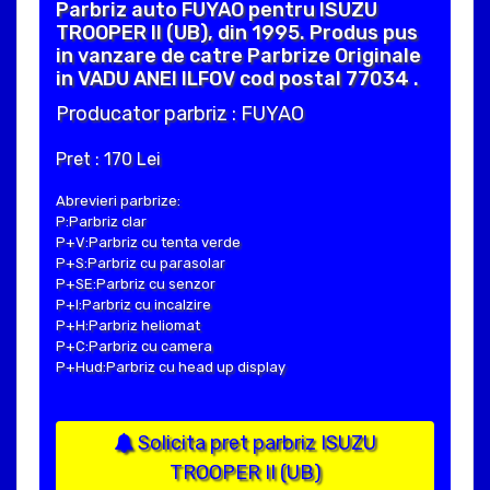
Parbriz auto FUYAO pentru ISUZU
TROOPER II (UB), din 1995. Produs pus
in vanzare de catre Parbrize Originale
in VADU ANEI ILFOV cod postal 77034 .
Producator parbriz : FUYAO
Pret : 170 Lei
Abrevieri parbrize:
P:Parbriz clar
P+V:Parbriz cu tenta verde
P+S:Parbriz cu parasolar
P+SE:Parbriz cu senzor
P+I:Parbriz cu incalzire
P+H:Parbriz heliomat
P+C:Parbriz cu camera
P+Hud:Parbriz cu head up display
Solicita pret parbriz ISUZU
TROOPER II (UB)