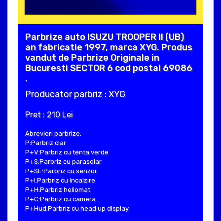
Parbrize auto ISUZU TROOPER II (UB)
an fabricatie 1997, marca XYG. Produs
vandut de Parbrize Originale in
Bucuresti SECTOR 6 cod postal 69086
.
Producator parbriz : XYG
Pret : 210 Lei
Abrevieri parbrize:
P:Parbriz clar
P+V:Parbriz cu tenta verde
P+S:Parbriz cu parasolar
P+SE:Parbriz cu senzor
P+I:Parbriz cu incalzire
P+H:Parbriz heliomat
P+C:Parbriz cu camera
P+Hud:Parbriz cu head up display