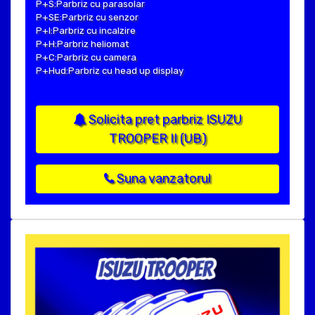
P+S:Parbriz cu parasolar
P+SE:Parbriz cu senzor
P+I:Parbriz cu incalzire
P+H:Parbriz heliomat
P+C:Parbriz cu camera
P+Hud:Parbriz cu head up display
Solicita pret parbriz ISUZU
TROOPER II (UB)
Suna vanzatorul