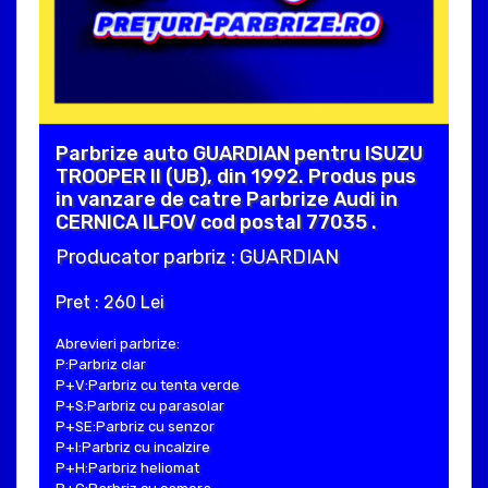
Parbrize auto GUARDIAN pentru ISUZU
TROOPER II (UB), din 1992. Produs pus
in vanzare de catre Parbrize Audi in
CERNICA ILFOV cod postal 77035 .
Producator parbriz : GUARDIAN
Pret : 260 Lei
Abrevieri parbrize:
P:Parbriz clar
P+V:Parbriz cu tenta verde
P+S:Parbriz cu parasolar
P+SE:Parbriz cu senzor
P+I:Parbriz cu incalzire
P+H:Parbriz heliomat