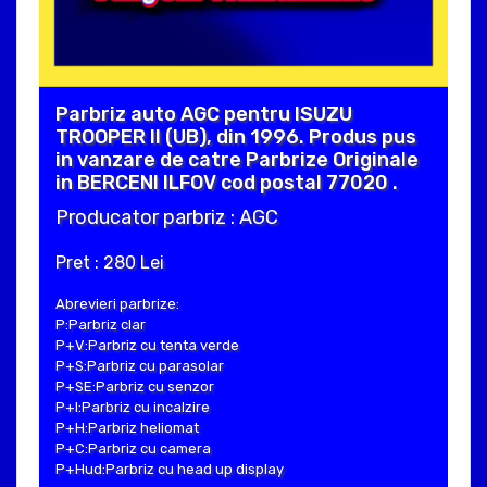
Parbriz auto AGC pentru ISUZU
TROOPER II (UB), din 1996. Produs pus
in vanzare de catre Parbrize Originale
in BERCENI ILFOV cod postal 77020 .
Producator parbriz : AGC
Pret : 280 Lei
Abrevieri parbrize:
P:Parbriz clar
P+V:Parbriz cu tenta verde
P+S:Parbriz cu parasolar
P+SE:Parbriz cu senzor
P+I:Parbriz cu incalzire
P+H:Parbriz heliomat
P+C:Parbriz cu camera
P+Hud:Parbriz cu head up display