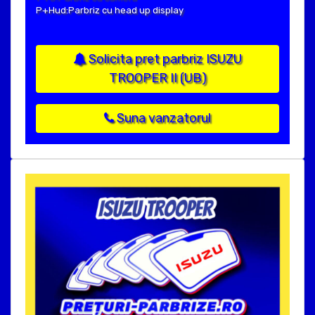
P+Hud:Parbriz cu head up display
Solicita pret parbriz ISUZU
TROOPER II (UB)
Suna vanzatorul