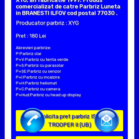
XYG, an fabricatie 1997. Produs
comercializat de catre Parbriz Luneta
in BRANESTI ILFOV cod postal 77030 .
Producator parbriz : XYG
Pret : 180 Lei
Abrevieri parbrize:
P:Parbriz clar
P+V:Parbriz cu tenta verde
P+S:Parbriz cu parasolar
P+SE:Parbriz cu senzor
P+I:Parbriz cu incalzire
P+H:Parbriz heliomat
P+C:Parbriz cu camera
P+Hud:Parbriz cu head up display
Solicita pret parbriz ISUZU
TROOPER II (UB)