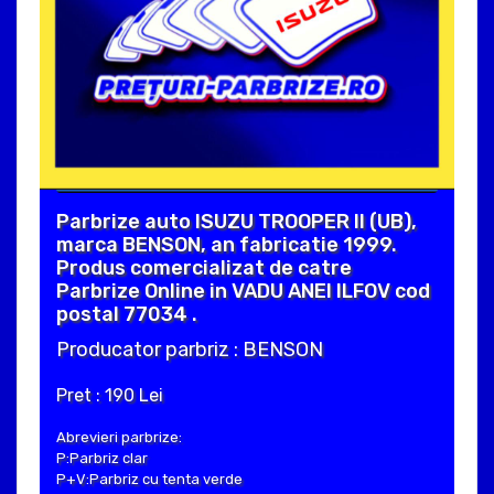
Parbrize auto ISUZU TROOPER II (UB),
marca BENSON, an fabricatie 1999.
Produs comercializat de catre
Parbrize Online in VADU ANEI ILFOV cod
postal 77034 .
Producator parbriz : BENSON
Pret : 190 Lei
Abrevieri parbrize:
P:Parbriz clar
P+V:Parbriz cu tenta verde