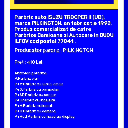
Parbriz auto ISUZU TROOPER II (UB),
marca PILKINGTON, an fabricatie 1992.
Produs comercializat de catre
Parbrize Camioane si Autocare in DUDU
ILFOV cod postal 77041 .
Producator parbriz : PILKINGTON
Pret : 410 Lei
Abrevieri parbrize:
P:Parbriz clar
P+V:Parbriz cu tenta verde
P+S:Parbriz cu parasolar
P+SE:Parbriz cu senzor
P+I:Parbriz cu incalzire
P+H:Parbriz heliomat
P+C:Parbriz cu camera
P+Hud:Parbriz cu head up display