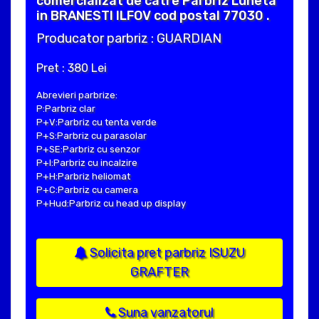
comercializat de catre Parbriz Luneta
in BRANESTI ILFOV cod postal 77030 .
Producator parbriz : GUARDIAN
Pret : 380 Lei
Abrevieri parbrize:
P:Parbriz clar
P+V:Parbriz cu tenta verde
P+S:Parbriz cu parasolar
P+SE:Parbriz cu senzor
P+I:Parbriz cu incalzire
P+H:Parbriz heliomat
P+C:Parbriz cu camera
P+Hud:Parbriz cu head up display
Solicita pret parbriz ISUZU
GRAFTER
Suna vanzatorul