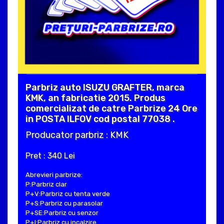
Parbriz auto ISUZU GRAFTER, marca
KMK, an fabricatie 2015. Produs
comercializat de catre Parbrize 24 Ore
in POSTA ILFOV cod postal 77038 .
Producator parbriz : KMK
Pret : 340 Lei
Abrevieri parbrize:
P:Parbriz clar
P+V:Parbriz cu tenta verde
P+S:Parbriz cu parasolar
P+SE:Parbriz cu senzor
P+I:Parbriz cu incalzire