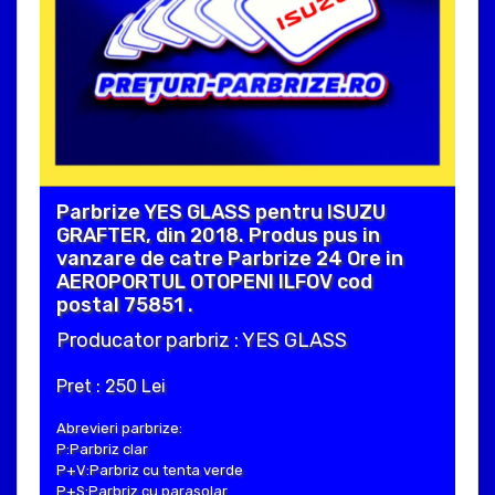
Parbrize YES GLASS pentru ISUZU
GRAFTER, din 2018. Produs pus in
vanzare de catre Parbrize 24 Ore in
AEROPORTUL OTOPENI ILFOV cod
postal 75851 .
Producator parbriz : YES GLASS
Pret : 250 Lei
Abrevieri parbrize:
P:Parbriz clar
P+V:Parbriz cu tenta verde
P+S:Parbriz cu parasolar