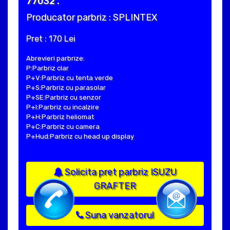
77032 .
Producator parbriz : SPLINTEX
Pret : 170 Lei
Abrevieri parbrize:
P:Parbriz clar
P+V:Parbriz cu tenta verde
P+S:Parbriz cu parasolar
P+SE:Parbriz cu senzor
P+I:Parbriz cu incalzire
P+H:Parbriz heliomat
P+C:Parbriz cu camera
P+Hud:Parbriz cu head up display
Solicita pret parbriz ISUZU
GRAFTER
Suna vanzatorul