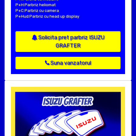
P+H:Parbriz heliomat
P+C:Parbriz cu camera
P+Hud:Parbriz cu head up display
Solicita pret parbriz ISUZU
GRAFTER
Suna vanzatorul