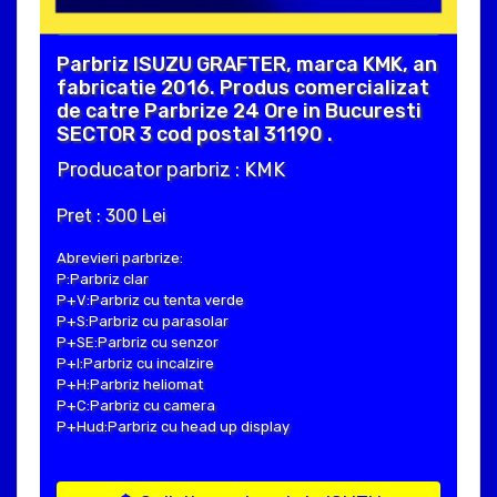
Parbriz ISUZU GRAFTER, marca KMK, an
fabricatie 2016. Produs comercializat
de catre Parbrize 24 Ore in Bucuresti
SECTOR 3 cod postal 31190 .
Producator parbriz : KMK
Pret : 300 Lei
Abrevieri parbrize:
P:Parbriz clar
P+V:Parbriz cu tenta verde
P+S:Parbriz cu parasolar
P+SE:Parbriz cu senzor
P+I:Parbriz cu incalzire
P+H:Parbriz heliomat
P+C:Parbriz cu camera
P+Hud:Parbriz cu head up display