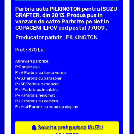
Parbriz auto PILKINGTON pentru ISUZU
GRAFTER, din 2013. Produs pus in
vanzare de catre Parbrize pe Net in
COPACENI ILFOV cod postal 77009 .
Producator parbriz : PILKINGTON
Pret : 370 Lei
Abrevieri parbrize:
P:Parbriz clar
P+V:Parbriz cu tenta verde
P+S:Parbriz cu parasolar
P+SE:Parbriz cu senzor
P+I:Parbriz cu incalzire
P+H:Parbriz heliomat
P+C:Parbriz cu camera
P+Hud:Parbriz cu head up display
Solicita pret parbriz ISUZU