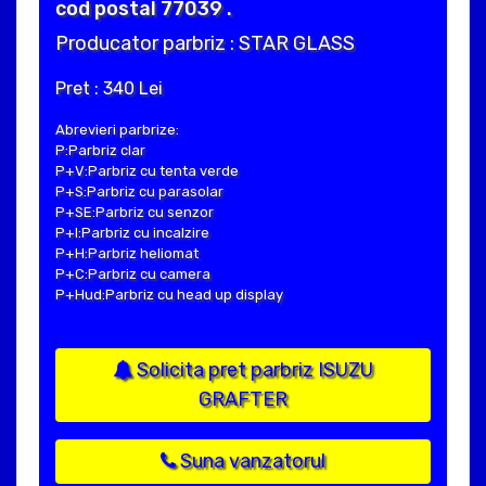
cod postal 77039 .
Producator parbriz : STAR GLASS
Pret : 340 Lei
Abrevieri parbrize:
P:Parbriz clar
P+V:Parbriz cu tenta verde
P+S:Parbriz cu parasolar
P+SE:Parbriz cu senzor
P+I:Parbriz cu incalzire
P+H:Parbriz heliomat
P+C:Parbriz cu camera
P+Hud:Parbriz cu head up display
Solicita pret parbriz ISUZU
GRAFTER
Suna vanzatorul