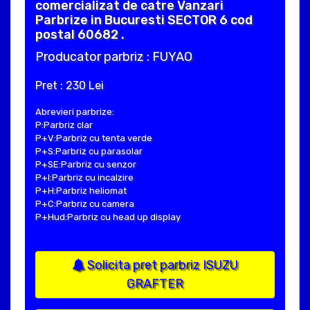
comercializat de catre Vanzari
Parbrize in Bucuresti SECTOR 6 cod
postal 60682 .
Producator parbriz : FUYAO
Pret : 230 Lei
Abrevieri parbrize:
P:Parbriz clar
P+V:Parbriz cu tenta verde
P+S:Parbriz cu parasolar
P+SE:Parbriz cu senzor
P+I:Parbriz cu incalzire
P+H:Parbriz heliomat
P+C:Parbriz cu camera
P+Hud:Parbriz cu head up display
Solicita pret parbriz ISUZU
GRAFTER