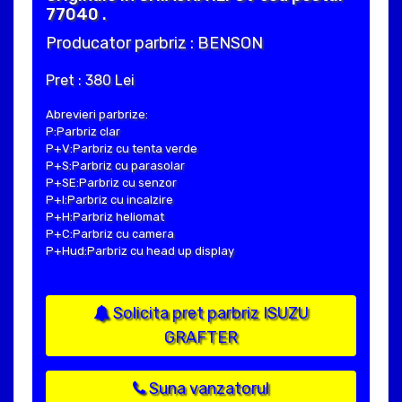
77040 .
Producator parbriz : BENSON
Pret : 380 Lei
Abrevieri parbrize:
P:Parbriz clar
P+V:Parbriz cu tenta verde
P+S:Parbriz cu parasolar
P+SE:Parbriz cu senzor
P+I:Parbriz cu incalzire
P+H:Parbriz heliomat
P+C:Parbriz cu camera
P+Hud:Parbriz cu head up display
Solicita pret parbriz ISUZU
GRAFTER
Suna vanzatorul