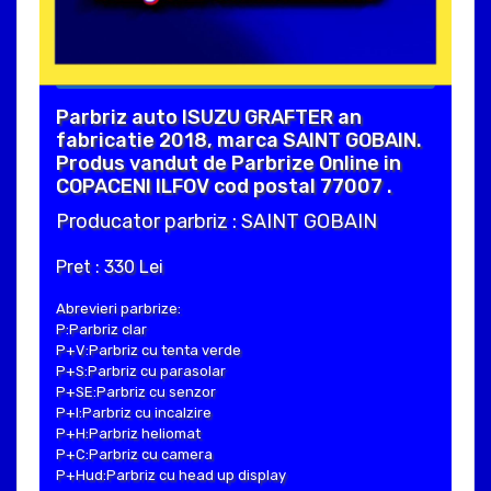
Parbriz auto ISUZU GRAFTER an
fabricatie 2018, marca SAINT GOBAIN.
Produs vandut de Parbrize Online in
COPACENI ILFOV cod postal 77007 .
Producator parbriz : SAINT GOBAIN
Pret : 330 Lei
Abrevieri parbrize:
P:Parbriz clar
P+V:Parbriz cu tenta verde
P+S:Parbriz cu parasolar
P+SE:Parbriz cu senzor
P+I:Parbriz cu incalzire
P+H:Parbriz heliomat
P+C:Parbriz cu camera
P+Hud:Parbriz cu head up display