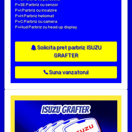
P+SE:Parbriz cu senzor
P+I:Parbriz cu incalzire
P+H:Parbriz heliomat
P+C:Parbriz cu camera
P+Hud:Parbriz cu head up display
Solicita pret parbriz ISUZU
GRAFTER
Suna vanzatorul