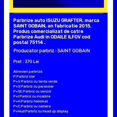
Parbrize auto ISUZU GRAFTER, marca
SAINT GOBAIN, an fabricatie 2015.
Produs comercializat de catre
Parbrize Audi in ODAILE ILFOV cod
postal 75114 .
Producator parbriz : SAINT GOBAIN
Pret : 370 Lei
Abrevieri parbrize:
P:Parbriz clar
P+V:Parbriz cu tenta verde
P+S:Parbriz cu parasolar
P+SE:Parbriz cu senzor
P+I:Parbriz cu incalzire
P+H:Parbriz heliomat
P+C:Parbriz cu camera
P+Hud:Parbriz cu head up display