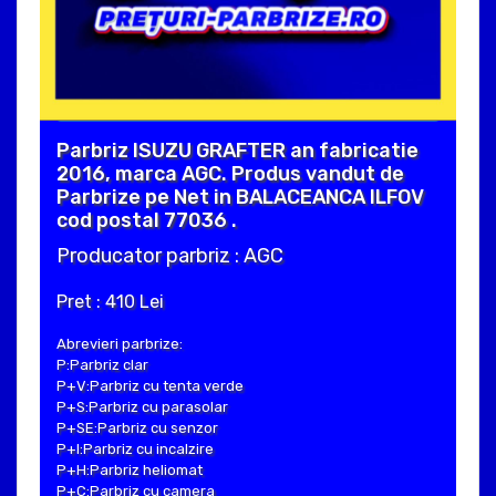
Parbriz ISUZU GRAFTER an fabricatie
2016, marca AGC. Produs vandut de
Parbrize pe Net in BALACEANCA ILFOV
cod postal 77036 .
Producator parbriz : AGC
Pret : 410 Lei
Abrevieri parbrize:
P:Parbriz clar
P+V:Parbriz cu tenta verde
P+S:Parbriz cu parasolar
P+SE:Parbriz cu senzor
P+I:Parbriz cu incalzire
P+H:Parbriz heliomat
P+C:Parbriz cu camera