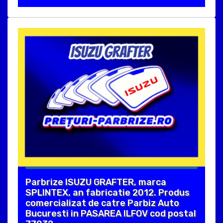
Parbrize ISUZU GRAFTER, marca
SPLINTEX, an fabricatie 2012. Produs
comercializat de catre Parbiz Auto
Bucuresti in PASAREA ILFOV cod postal