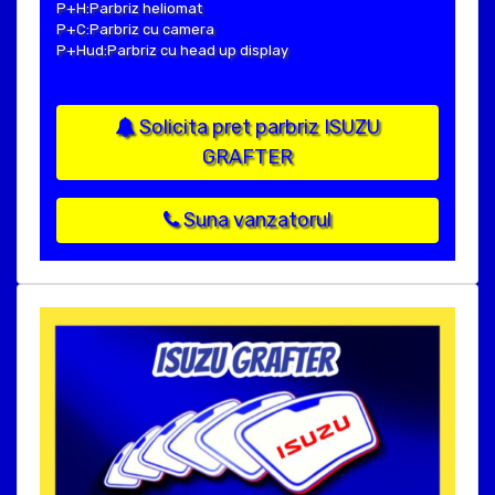
P+H:Parbriz heliomat
P+C:Parbriz cu camera
P+Hud:Parbriz cu head up display
Solicita pret parbriz ISUZU
GRAFTER
Suna vanzatorul