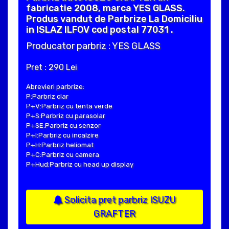
fabricatie 2008, marca YES GLASS.
Produs vandut de Parbrize La Domiciliu
in ISLAZ ILFOV cod postal 77031 .
Producator parbriz : YES GLASS
Pret : 290 Lei
Abrevieri parbrize:
P:Parbriz clar
P+V:Parbriz cu tenta verde
P+S:Parbriz cu parasolar
P+SE:Parbriz cu senzor
P+I:Parbriz cu incalzire
P+H:Parbriz heliomat
P+C:Parbriz cu camera
P+Hud:Parbriz cu head up display
Solicita pret parbriz ISUZU
GRAFTER