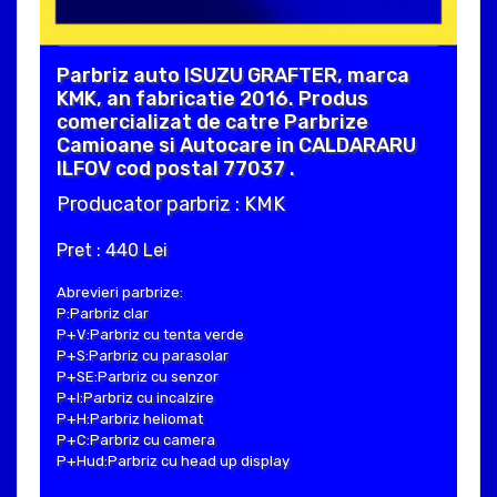
Parbriz auto ISUZU GRAFTER, marca
KMK, an fabricatie 2016. Produs
comercializat de catre Parbrize
Camioane si Autocare in CALDARARU
ILFOV cod postal 77037 .
Producator parbriz : KMK
Pret : 440 Lei
Abrevieri parbrize:
P:Parbriz clar
P+V:Parbriz cu tenta verde
P+S:Parbriz cu parasolar
P+SE:Parbriz cu senzor
P+I:Parbriz cu incalzire
P+H:Parbriz heliomat
P+C:Parbriz cu camera
P+Hud:Parbriz cu head up display