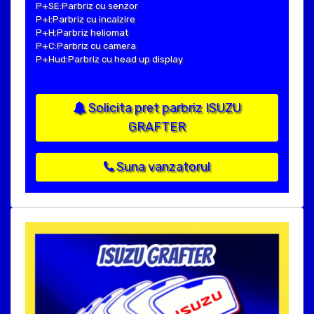
P+SE:Parbriz cu senzor
P+I:Parbriz cu incalzire
P+H:Parbriz heliomat
P+C:Parbriz cu camera
P+Hud:Parbriz cu head up display
Solicita pret parbriz ISUZU
GRAFTER
Suna vanzatorul