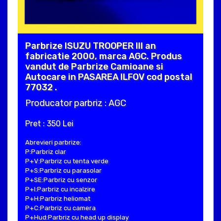
Parbrize ISUZU TROOPER III an
fabricatie 2000, marca AGC. Produs
vandut de Parbrize Camioane si
Autocare in PASAREA ILFOV cod postal
77032 .
Producator parbriz : AGC
Pret : 350 Lei
Abrevieri parbrize:
P:Parbriz clar
P+V:Parbriz cu tenta verde
P+S:Parbriz cu parasolar
P+SE:Parbriz cu senzor
P+I:Parbriz cu incalzire
P+H:Parbriz heliomat
P+C:Parbriz cu camera
P+Hud:Parbriz cu head up display