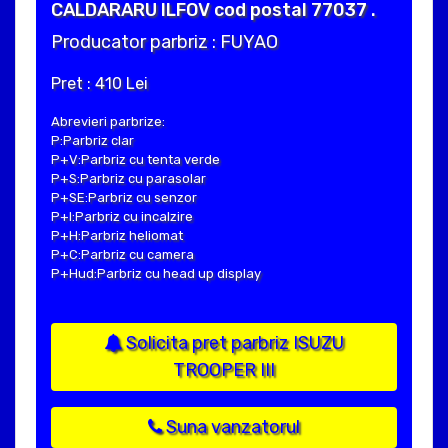
CALDARARU ILFOV cod postal 77037 .
Producator parbriz : FUYAO
Pret : 410 Lei
Abrevieri parbrize:
P:Parbriz clar
P+V:Parbriz cu tenta verde
P+S:Parbriz cu parasolar
P+SE:Parbriz cu senzor
P+I:Parbriz cu incalzire
P+H:Parbriz heliomat
P+C:Parbriz cu camera
P+Hud:Parbriz cu head up display
Solicita pret parbriz ISUZU
TROOPER III
Suna vanzatorul