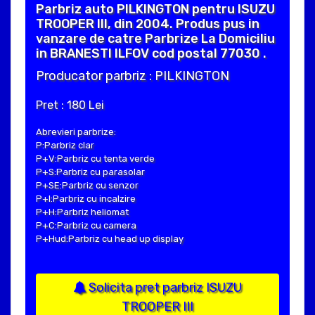
Parbriz auto PILKINGTON pentru ISUZU
TROOPER III, din 2004. Produs pus in
vanzare de catre Parbrize La Domiciliu
in BRANESTI ILFOV cod postal 77030 .
Producator parbriz : PILKINGTON
Pret : 180 Lei
Abrevieri parbrize:
P:Parbriz clar
P+V:Parbriz cu tenta verde
P+S:Parbriz cu parasolar
P+SE:Parbriz cu senzor
P+I:Parbriz cu incalzire
P+H:Parbriz heliomat
P+C:Parbriz cu camera
P+Hud:Parbriz cu head up display
Solicita pret parbriz ISUZU
TROOPER III