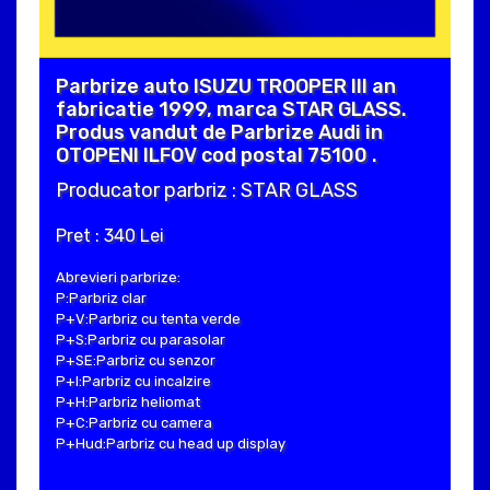
Parbrize auto ISUZU TROOPER III an
fabricatie 1999, marca STAR GLASS.
Produs vandut de Parbrize Audi in
OTOPENI ILFOV cod postal 75100 .
Producator parbriz : STAR GLASS
Pret : 340 Lei
Abrevieri parbrize:
P:Parbriz clar
P+V:Parbriz cu tenta verde
P+S:Parbriz cu parasolar
P+SE:Parbriz cu senzor
P+I:Parbriz cu incalzire
P+H:Parbriz heliomat
P+C:Parbriz cu camera
P+Hud:Parbriz cu head up display