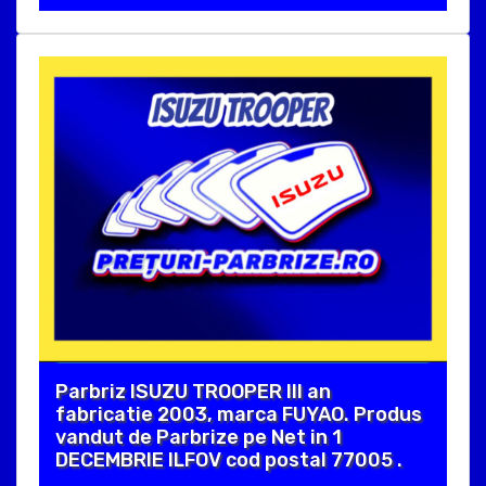
Parbriz ISUZU TROOPER III an
fabricatie 2003, marca FUYAO. Produs
vandut de Parbrize pe Net in 1
DECEMBRIE ILFOV cod postal 77005 .