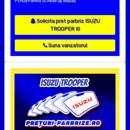
P+Hud:Parbriz cu head up display
Solicita pret parbriz ISUZU
TROOPER III
Suna vanzatorul