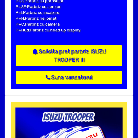
P+S:Parbriz cu parasolar
P+SE:Parbriz cu senzor
P+I:Parbriz cu incalzire
P+H:Parbriz heliomat
P+C:Parbriz cu camera
P+Hud:Parbriz cu head up display
Solicita pret parbriz ISUZU
TROOPER III
Suna vanzatorul