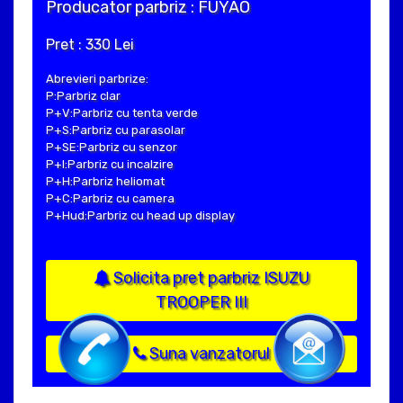
Producator parbriz : FUYAO
Pret : 330 Lei
Abrevieri parbrize:
P:Parbriz clar
P+V:Parbriz cu tenta verde
P+S:Parbriz cu parasolar
P+SE:Parbriz cu senzor
P+I:Parbriz cu incalzire
P+H:Parbriz heliomat
P+C:Parbriz cu camera
P+Hud:Parbriz cu head up display
Solicita pret parbriz ISUZU
TROOPER III
Suna vanzatorul