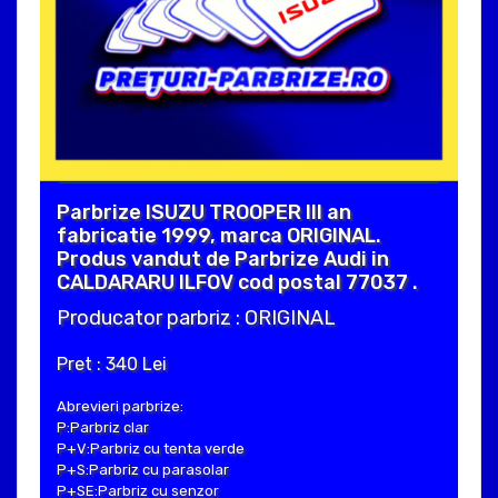
Parbrize ISUZU TROOPER III an
fabricatie 1999, marca ORIGINAL.
Produs vandut de Parbrize Audi in
CALDARARU ILFOV cod postal 77037 .
Producator parbriz : ORIGINAL
Pret : 340 Lei
Abrevieri parbrize:
P:Parbriz clar
P+V:Parbriz cu tenta verde
P+S:Parbriz cu parasolar
P+SE:Parbriz cu senzor