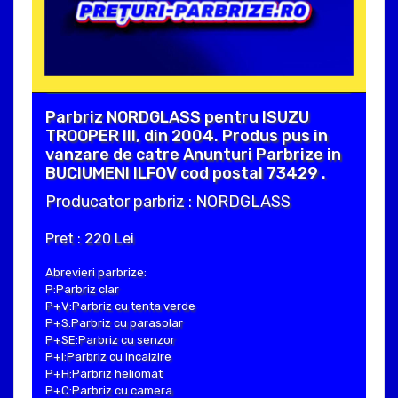
Parbriz NORDGLASS pentru ISUZU
TROOPER III, din 2004. Produs pus in
vanzare de catre Anunturi Parbrize in
BUCIUMENI ILFOV cod postal 73429 .
Producator parbriz : NORDGLASS
Pret : 220 Lei
Abrevieri parbrize:
P:Parbriz clar
P+V:Parbriz cu tenta verde
P+S:Parbriz cu parasolar
P+SE:Parbriz cu senzor
P+I:Parbriz cu incalzire
P+H:Parbriz heliomat
P+C:Parbriz cu camera