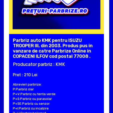
Parbriz auto KMK pentru ISUZU
TROOPER III, din 2003. Produs pus in
vanzare de catre Parbrize Online in
COPACENI ILFOV cod postal 77008 .
Producator parbriz : KMK
Pret : 210 Lei
Abrevieri parbrize:
P:Parbriz clar
P+V:Parbriz cu tenta verde
P+S:Parbriz cu parasolar
P+SE:Parbriz cu senzor
P+I:Parbriz cu incalzire