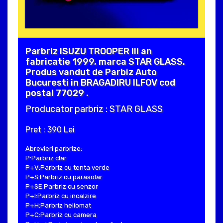
Parbriz ISUZU TROOPER III an
fabricatie 1999, marca STAR GLASS.
Produs vandut de Parbiz Auto
Bucuresti in BRAGADIRU ILFOV cod
postal 77029 .
Producator parbriz : STAR GLASS
Pret : 390 Lei
Abrevieri parbrize:
P:Parbriz clar
P+V:Parbriz cu tenta verde
P+S:Parbriz cu parasolar
P+SE:Parbriz cu senzor
P+I:Parbriz cu incalzire
P+H:Parbriz heliomat
P+C:Parbriz cu camera