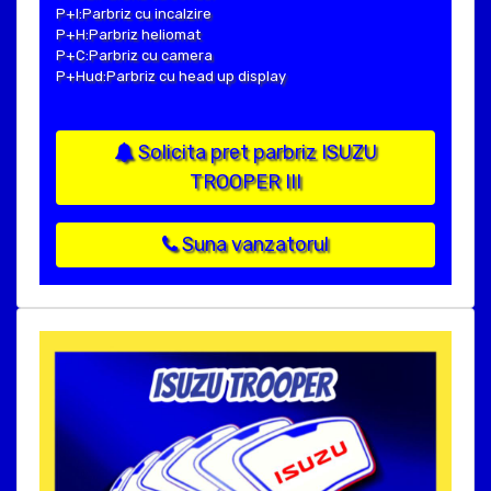
P+I:Parbriz cu incalzire
P+H:Parbriz heliomat
P+C:Parbriz cu camera
P+Hud:Parbriz cu head up display
Solicita pret parbriz ISUZU
TROOPER III
Suna vanzatorul