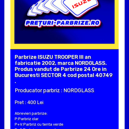
Parbrize ISUZU TROOPER III an
fabricatie 2002, marca NORDGLASS.
Produs vandut de Parbrize 24 Ore in
Bucuresti SECTOR 4 cod postal 40749
.
Producator parbriz : NORDGLASS
Pret : 400 Lei
Abrevieri parbrize:
P:Parbriz clar
P+V:Parbriz cu tenta verde