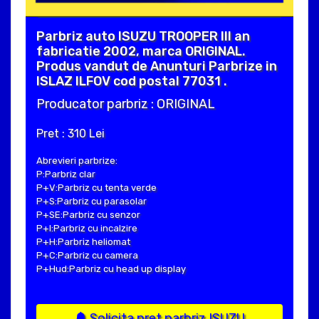
Parbriz auto ISUZU TROOPER III an
fabricatie 2002, marca ORIGINAL.
Produs vandut de Anunturi Parbrize in
ISLAZ ILFOV cod postal 77031 .
Producator parbriz : ORIGINAL
Pret : 310 Lei
Abrevieri parbrize:
P:Parbriz clar
P+V:Parbriz cu tenta verde
P+S:Parbriz cu parasolar
P+SE:Parbriz cu senzor
P+I:Parbriz cu incalzire
P+H:Parbriz heliomat
P+C:Parbriz cu camera
P+Hud:Parbriz cu head up display
Solicita pret parbriz ISUZU