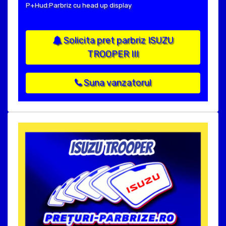
P+Hud:Parbriz cu head up display
Solicita pret parbriz ISUZU
TROOPER III
Suna vanzatorul