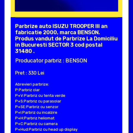
Parbrize auto ISUZU TROOPER III an
fabricatie 2000, marca BENSON.
Produs vandut de Parbrize La Domiciliu
in Bucuresti SECTOR 3 cod postal
31480 .
Producator parbriz : BENSON
Pret : 330 Lei
Abrevieri parbrize:
P:Parbriz clar
P+V:Parbriz cu tenta verde
P+S:Parbriz cu parasolar
P+SE:Parbriz cu senzor
P+I:Parbriz cu incalzire
P+H:Parbriz heliomat
P+C:Parbriz cu camera
P+Hud:Parbriz cu head up display