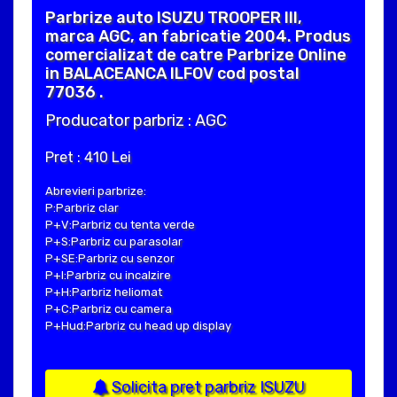
Parbrize auto ISUZU TROOPER III,
marca AGC, an fabricatie 2004. Produs
comercializat de catre Parbrize Online
in BALACEANCA ILFOV cod postal
77036 .
Producator parbriz : AGC
Pret : 410 Lei
Abrevieri parbrize:
P:Parbriz clar
P+V:Parbriz cu tenta verde
P+S:Parbriz cu parasolar
P+SE:Parbriz cu senzor
P+I:Parbriz cu incalzire
P+H:Parbriz heliomat
P+C:Parbriz cu camera
P+Hud:Parbriz cu head up display
Solicita pret parbriz ISUZU