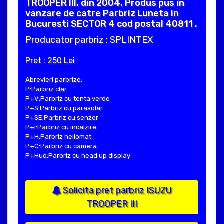
TROOPER III, din 2004. Produs pus in
vanzare de catre Parbriz Luneta in
Bucuresti SECTOR 4 cod postal 40811 .
Producator parbriz : SPLINTEX
Pret : 250 Lei
Abrevieri parbrize:
P:Parbriz clar
P+V:Parbriz cu tenta verde
P+S:Parbriz cu parasolar
P+SE:Parbriz cu senzor
P+I:Parbriz cu incalzire
P+H:Parbriz heliomat
P+C:Parbriz cu camera
P+Hud:Parbriz cu head up display
Solicita pret parbriz ISUZU
TROOPER III