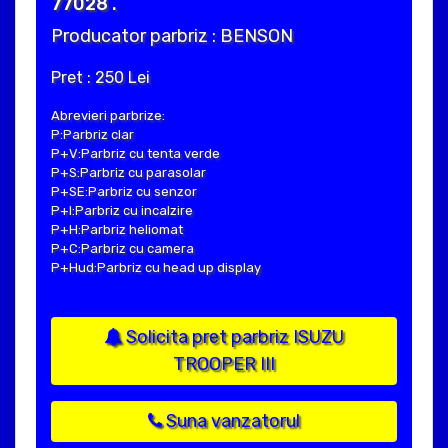
77028 .
Producator parbriz : BENSON
Pret : 250 Lei
Abrevieri parbrize:
P:Parbriz clar
P+V:Parbriz cu tenta verde
P+S:Parbriz cu parasolar
P+SE:Parbriz cu senzor
P+I:Parbriz cu incalzire
P+H:Parbriz heliomat
P+C:Parbriz cu camera
P+Hud:Parbriz cu head up display
Solicita pret parbriz ISUZU
TROOPER III
Suna vanzatorul