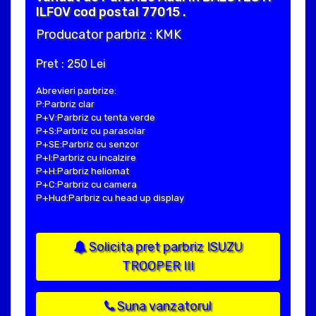
ILFOV cod postal 77015 .
Producator parbriz : KMK
Pret : 250 Lei
Abrevieri parbrize:
P:Parbriz clar
P+V:Parbriz cu tenta verde
P+S:Parbriz cu parasolar
P+SE:Parbriz cu senzor
P+I:Parbriz cu incalzire
P+H:Parbriz heliomat
P+C:Parbriz cu camera
P+Hud:Parbriz cu head up display
Solicita pret parbriz ISUZU
TROOPER III
Suna vanzatorul