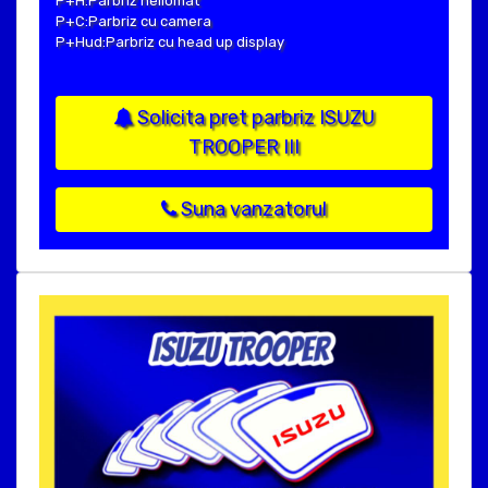
P+H:Parbriz heliomat
P+C:Parbriz cu camera
P+Hud:Parbriz cu head up display
Solicita pret parbriz ISUZU
TROOPER III
Suna vanzatorul