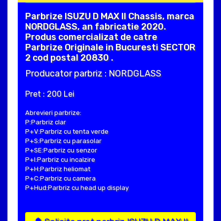
Parbrize ISUZU D MAX II Chassis, marca
NORDGLASS, an fabricatie 2020.
Produs comercializat de catre
Parbrize Originale in Bucuresti SECTOR
2 cod postal 20830 .
Producator parbriz : NORDGLASS
Pret : 200 Lei
Abrevieri parbrize:
P:Parbriz clar
P+V:Parbriz cu tenta verde
P+S:Parbriz cu parasolar
P+SE:Parbriz cu senzor
P+I:Parbriz cu incalzire
P+H:Parbriz heliomat
P+C:Parbriz cu camera
P+Hud:Parbriz cu head up display