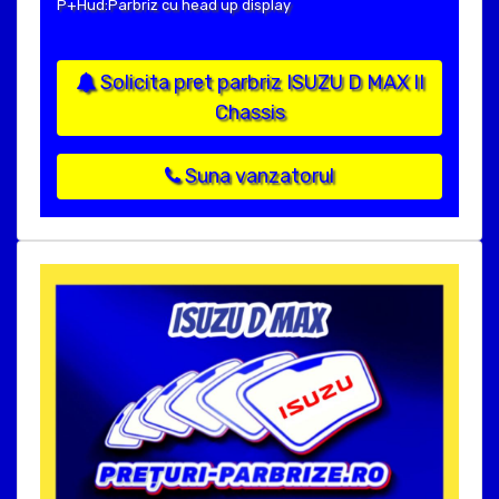
P+Hud:Parbriz cu head up display
Solicita pret parbriz ISUZU D MAX II
Chassis
Suna vanzatorul