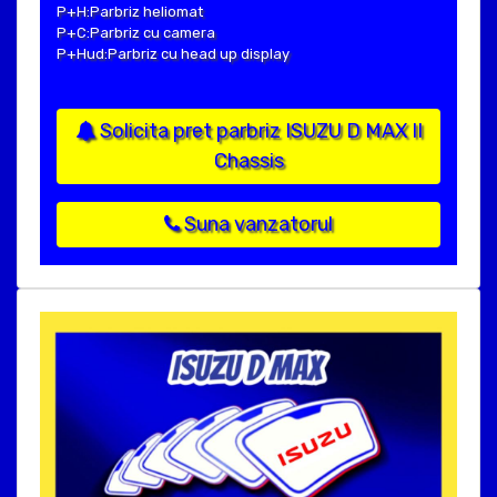
P+H:Parbriz heliomat
P+C:Parbriz cu camera
P+Hud:Parbriz cu head up display
Solicita pret parbriz ISUZU D MAX II
Chassis
Suna vanzatorul