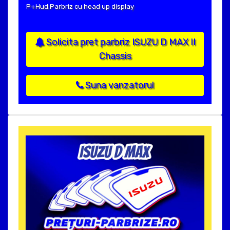
P+Hud:Parbriz cu head up display
Solicita pret parbriz ISUZU D MAX II
Chassis
Suna vanzatorul