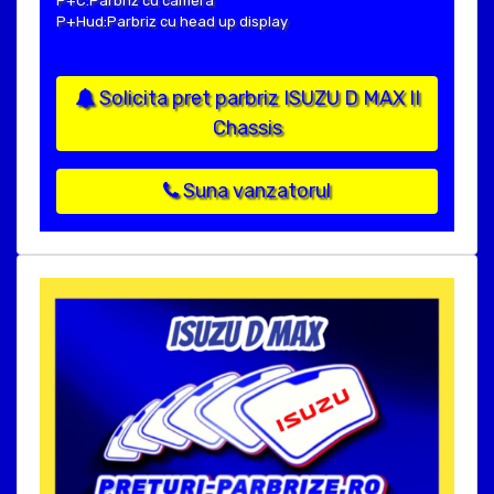
P+C:Parbriz cu camera
P+Hud:Parbriz cu head up display
Solicita pret parbriz ISUZU D MAX II
Chassis
Suna vanzatorul