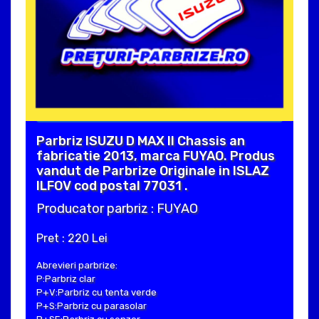
Parbriz ISUZU D MAX II Chassis an
fabricatie 2013, marca FUYAO. Produs
vandut de Parbrize Originale in ISLAZ
ILFOV cod postal 77031 .
Producator parbriz : FUYAO
Pret : 220 Lei
Abrevieri parbrize:
P:Parbriz clar
P+V:Parbriz cu tenta verde
P+S:Parbriz cu parasolar