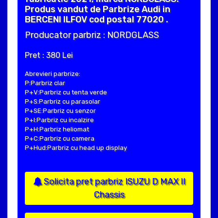
Produs vandut de Parbrize Audi in
BERCENI ILFOV cod postal 77020 .
Producator parbriz : NORDGLASS
Pret : 380 Lei
Abrevieri parbrize:
P:Parbriz clar
P+V:Parbriz cu tenta verde
P+S:Parbriz cu parasolar
P+SE:Parbriz cu senzor
P+I:Parbriz cu incalzire
P+H:Parbriz heliomat
P+C:Parbriz cu camera
P+Hud:Parbriz cu head up display
Solicita pret parbriz ISUZU D MAX II
Chassis