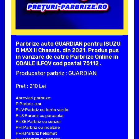
Parbrize auto GUARDIAN pentru ISUZU
D MAX II Chassis, din 2021. Produs pus
in vanzare de catre Parbrize Online in
ODAILE ILFOV cod postal 75112 .
Producator parbriz : GUARDIAN
Pret : 210 Lei
Abrevieri parbrize:
P:Parbriz clar
P+V:Parbriz cu tenta verde
P+S:Parbriz cu parasolar
P+SE:Parbriz cu senzor
P+I:Parbriz cu incalzire
P+H:Parbriz heliomat