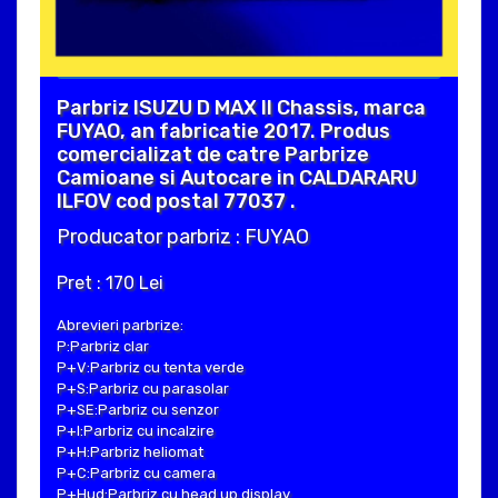
Parbriz ISUZU D MAX II Chassis, marca
FUYAO, an fabricatie 2017. Produs
comercializat de catre Parbrize
Camioane si Autocare in CALDARARU
ILFOV cod postal 77037 .
Producator parbriz : FUYAO
Pret : 170 Lei
Abrevieri parbrize:
P:Parbriz clar
P+V:Parbriz cu tenta verde
P+S:Parbriz cu parasolar
P+SE:Parbriz cu senzor
P+I:Parbriz cu incalzire
P+H:Parbriz heliomat
P+C:Parbriz cu camera
P+Hud:Parbriz cu head up display