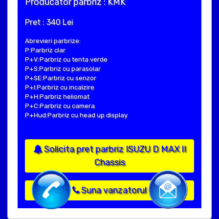
Producator parbriz : KMK
Pret : 340 Lei
Abrevieri parbrize:
P:Parbriz clar
P+V:Parbriz cu tenta verde
P+S:Parbriz cu parasolar
P+SE:Parbriz cu senzor
P+I:Parbriz cu incalzire
P+H:Parbriz heliomat
P+C:Parbriz cu camera
P+Hud:Parbriz cu head up display
Solicita pret parbriz ISUZU D MAX II
Chassis
Suna vanzatorul