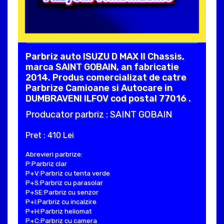
Parbriz auto ISUZU D MAX II Chassis,
marca SAINT GOBAIN, an fabricatie
2014. Produs comercializat de catre
Parbrize Camioane si Autocare in
DUMBRAVENI ILFOV cod postal 77016 .
Producator parbriz : SAINT GOBAIN
Pret : 410 Lei
Abrevieri parbrize:
P:Parbriz clar
P+V:Parbriz cu tenta verde
P+S:Parbriz cu parasolar
P+SE:Parbriz cu senzor
P+I:Parbriz cu incalzire
P+H:Parbriz heliomat
P+C:Parbriz cu camera