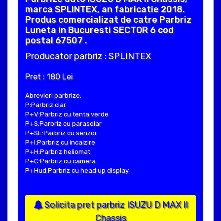
marca SPLINTEX, an fabricatie 2018.
Produs comercializat de catre Parbriz
Luneta in Bucuresti SECTOR 6 cod
postal 67507 .
Producator parbriz : SPLINTEX
Pret : 180 Lei
Abrevieri parbrize:
P:Parbriz clar
P+V:Parbriz cu tenta verde
P+S:Parbriz cu parasolar
P+SE:Parbriz cu senzor
P+I:Parbriz cu incalzire
P+H:Parbriz heliomat
P+C:Parbriz cu camera
P+Hud:Parbriz cu head up display
Solicita pret parbriz ISUZU D MAX II
Chassis