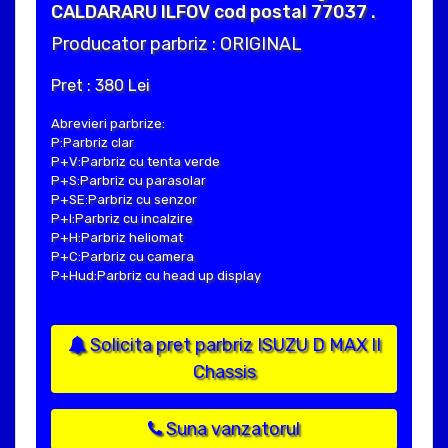
CALDARARU ILFOV cod postal 77037 .
Producator parbriz : ORIGINAL
Pret : 380 Lei
Abrevieri parbrize:
P:Parbriz clar
P+V:Parbriz cu tenta verde
P+S:Parbriz cu parasolar
P+SE:Parbriz cu senzor
P+I:Parbriz cu incalzire
P+H:Parbriz heliomat
P+C:Parbriz cu camera
P+Hud:Parbriz cu head up display
Solicita pret parbriz ISUZU D MAX II
Chassis
Suna vanzatorul