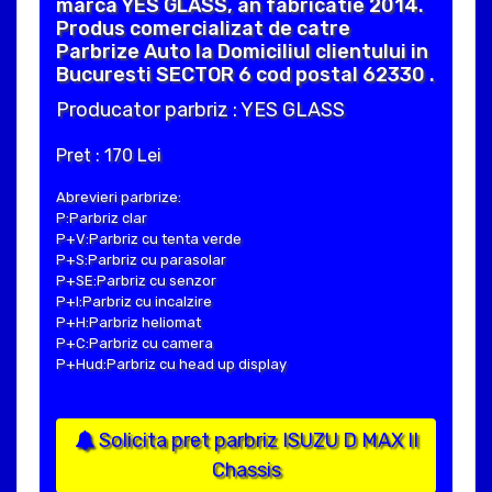
marca YES GLASS, an fabricatie 2014.
Produs comercializat de catre
Parbrize Auto la Domiciliul clientului in
Bucuresti SECTOR 6 cod postal 62330 .
Producator parbriz : YES GLASS
Pret : 170 Lei
Abrevieri parbrize:
P:Parbriz clar
P+V:Parbriz cu tenta verde
P+S:Parbriz cu parasolar
P+SE:Parbriz cu senzor
P+I:Parbriz cu incalzire
P+H:Parbriz heliomat
P+C:Parbriz cu camera
P+Hud:Parbriz cu head up display
Solicita pret parbriz ISUZU D MAX II
Chassis