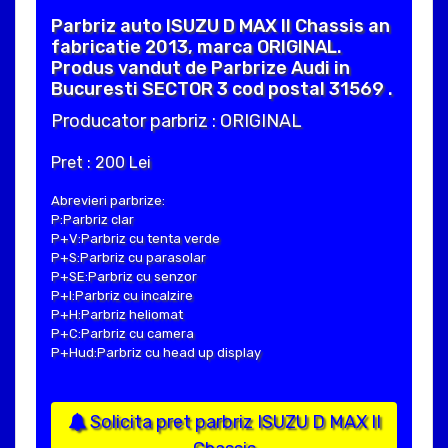
Parbriz auto ISUZU D MAX II Chassis an
fabricatie 2013, marca ORIGINAL.
Produs vandut de Parbrize Audi in
Bucuresti SECTOR 3 cod postal 31569 .
Producator parbriz : ORIGINAL
Pret : 200 Lei
Abrevieri parbrize:
P:Parbriz clar
P+V:Parbriz cu tenta verde
P+S:Parbriz cu parasolar
P+SE:Parbriz cu senzor
P+I:Parbriz cu incalzire
P+H:Parbriz heliomat
P+C:Parbriz cu camera
P+Hud:Parbriz cu head up display
Solicita pret parbriz ISUZU D MAX II