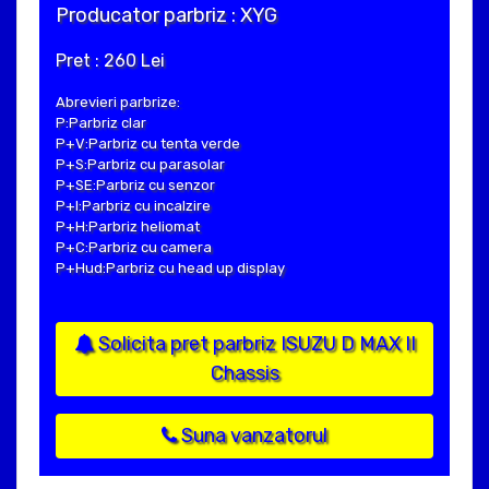
Producator parbriz : XYG
Pret : 260 Lei
Abrevieri parbrize:
P:Parbriz clar
P+V:Parbriz cu tenta verde
P+S:Parbriz cu parasolar
P+SE:Parbriz cu senzor
P+I:Parbriz cu incalzire
P+H:Parbriz heliomat
P+C:Parbriz cu camera
P+Hud:Parbriz cu head up display
Solicita pret parbriz ISUZU D MAX II
Chassis
Suna vanzatorul