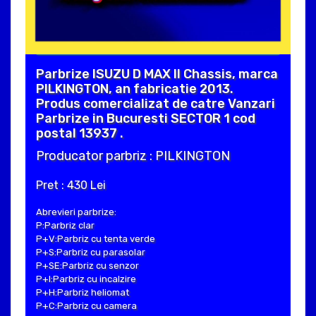
Parbrize ISUZU D MAX II Chassis, marca
PILKINGTON, an fabricatie 2013.
Produs comercializat de catre Vanzari
Parbrize in Bucuresti SECTOR 1 cod
postal 13937 .
Producator parbriz : PILKINGTON
Pret : 430 Lei
Abrevieri parbrize:
P:Parbriz clar
P+V:Parbriz cu tenta verde
P+S:Parbriz cu parasolar
P+SE:Parbriz cu senzor
P+I:Parbriz cu incalzire
P+H:Parbriz heliomat
P+C:Parbriz cu camera