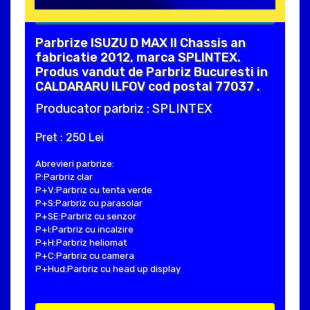
Parbrize ISUZU D MAX II Chassis an
fabricatie 2012, marca SPLINTEX.
Produs vandut de Parbriz Bucuresti in
CALDARARU ILFOV cod postal 77037 .
Producator parbriz : SPLINTEX
Pret : 250 Lei
Abrevieri parbrize:
P:Parbriz clar
P+V:Parbriz cu tenta verde
P+S:Parbriz cu parasolar
P+SE:Parbriz cu senzor
P+I:Parbriz cu incalzire
P+H:Parbriz heliomat
P+C:Parbriz cu camera
P+Hud:Parbriz cu head up display