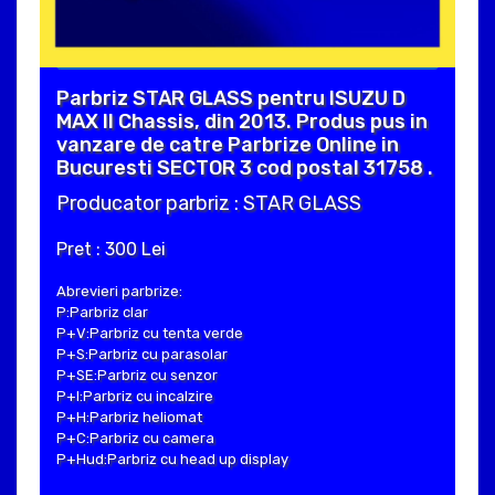
Parbriz STAR GLASS pentru ISUZU D
MAX II Chassis, din 2013. Produs pus in
vanzare de catre Parbrize Online in
Bucuresti SECTOR 3 cod postal 31758 .
Producator parbriz : STAR GLASS
Pret : 300 Lei
Abrevieri parbrize:
P:Parbriz clar
P+V:Parbriz cu tenta verde
P+S:Parbriz cu parasolar
P+SE:Parbriz cu senzor
P+I:Parbriz cu incalzire
P+H:Parbriz heliomat
P+C:Parbriz cu camera
P+Hud:Parbriz cu head up display