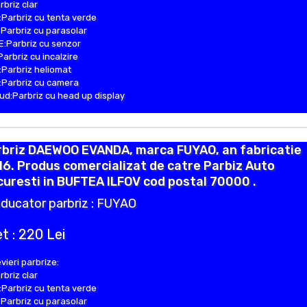
rbriz clar
Parbriz cu tenta verde
Parbriz cu parasolar
:Parbriz cu senzor
Parbriz cu incalzire
Parbriz heliomat
Parbriz cu camera
d:Parbriz cu head up display
rbriz DAEWOO EVANDA, marca FUYAO, an fabricatie
6. Produs comercializat de catre Parbiz Auto
uresti in BUFTEA ILFOV cod postal 70000 .
ducator parbriz : FUYAO
t : 220 Lei
vieri parbrize:
rbriz clar
Parbriz cu tenta verde
Parbriz cu parasolar