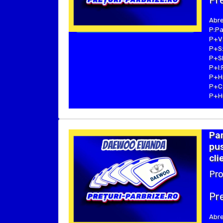
Pre
Abre
P:Pa
P+V:
P+S:
P+SE
P+I:
P+H:
P+C:
P+Hu
Pa
pus
cli
Pro
Pre
Abre