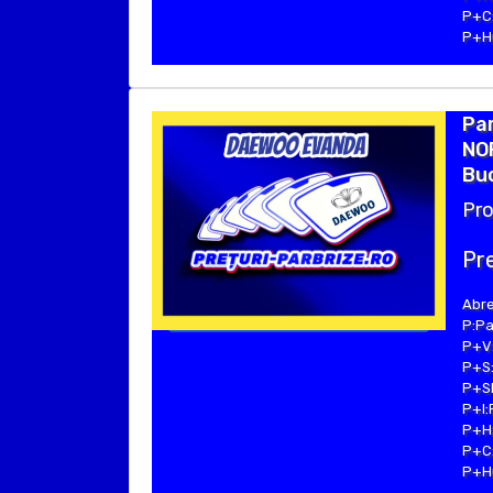
P+C:
P+Hu
Pa
NO
Buc
Pro
Pre
Abre
P:Pa
P+V:
P+S:
P+SE
P+I:
P+H:
P+C:
P+Hu