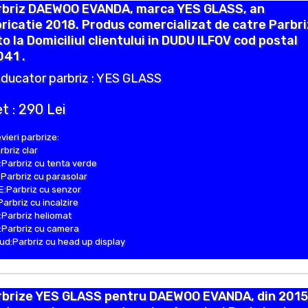
rbriz DAEWOO EVANDA, marca YES GLASS, an
ricatie 2018. Produs comercializat de catre Parbr
o la Domiciliul clientului in DUDU ILFOV cod postal
41 .
ducator parbriz : YES GLASS
t : 290 Lei
vieri parbrize:
rbriz clar
Parbriz cu tenta verde
Parbriz cu parasolar
:Parbriz cu senzor
Parbriz cu incalzire
Parbriz heliomat
Parbriz cu camera
d:Parbriz cu head up display
rbrize YES GLASS pentru DAEWOO EVANDA, din 2015