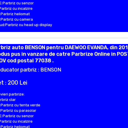
:Parbriz cu senzor
Parbriz cu incalzire
Parbriz heliomat
Parbriz cu camera
d:Parbriz cu head up display
rbriz auto BENSON pentru DAEWOO EVANDA, din 201
dus pus in vanzare de catre Parbrize Online in PO
OV cod postal 77038 .
ducator parbriz : BENSON
t : 200 Lei
vieri parbrize:
rbriz clar
Parbriz cu tenta verde
Parbriz cu parasolar
:Parbriz cu senzor
Parbriz cu incalzire
Parbriz heliomat