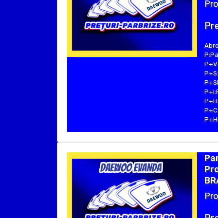
Pro
Pre
Abre
P:Pa
P+V:
P+S:
P+SE
P+I:
P+H:
P+C:
P+Hu
Pa
Pro
BRA
Pro