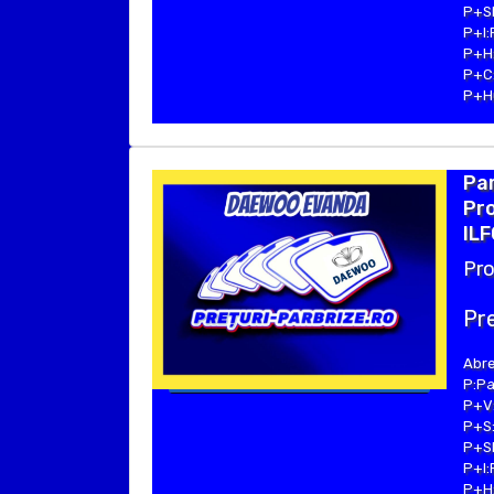
P+SE
P+I:
P+H:
P+C:
P+Hu
Pa
Pro
ILF
Pro
Pre
Abre
P:Pa
P+V:
P+S:
P+SE
P+I:
P+H: