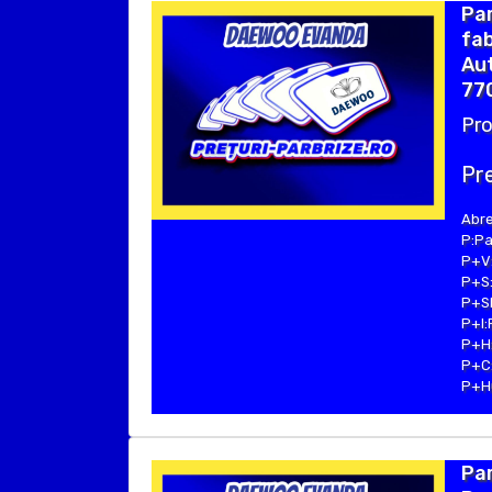
Pa
fab
Aut
770
Pro
Pre
Abre
P:Pa
P+V:
P+S:
P+SE
P+I:
P+H:
P+C:
P+Hu
Pa