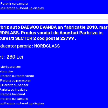
Parbriz cu camera
d:Parbriz cu head up display
rbriz auto DAEWOO EVANDA an fabricatie 2010, ma
RDGLASS. Produs vandut de Anunturi Parbrize in
uresti SECTOR 2 cod postal 22799 .
ducator parbriz : NORDGLASS
t : 280 Lei
vieri parbrize:
rbriz clar
Parbriz cu tenta verde
Parbriz cu parasolar
:Parbriz cu senzor
Parbriz cu incalzire
Parbriz heliomat
Parbriz cu camera
d:Parbriz cu head up display