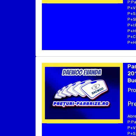
P:Pa
P+V:
P+S:
P+SE
P+I:
P+H:
P+C:
P+Hu
Pa
201
Buc
Pro
Pre
Abre
P:Pa
P+V:
P+S: