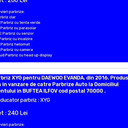
t : 200 Lei
vieri parbrize:
rbriz clar
Parbriz cu tenta verde
Parbriz cu parasolar
:Parbriz cu senzor
Parbriz cu incalzire
Parbriz heliomat
Parbriz cu camera
d:Parbriz cu head up display
rbriz XYG pentru DAEWOO EVANDA, din 2016. Produ
 in vanzare de catre Parbrize Auto la Domiciliul
entului in BUFTEA ILFOV cod postal 70000 .
ducator parbriz : XYG
t : 240 Lei
vieri parbrize: