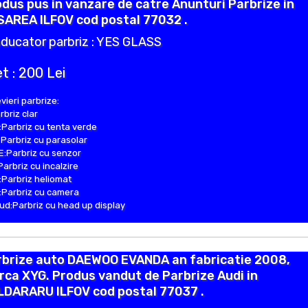
dus pus in vanzare de catre Anunturi Parbrize in
SAREA ILFOV cod postal 77032 .
ducator parbriz : YES GLASS
t : 200 Lei
vieri parbrize:
rbriz clar
Parbriz cu tenta verde
Parbriz cu parasolar
:Parbriz cu senzor
Parbriz cu incalzire
Parbriz heliomat
Parbriz cu camera
d:Parbriz cu head up display
rbrize auto DAEWOO EVANDA an fabricatie 2008,
ca XYG. Produs vandut de Parbrize Audi in
LDARARU ILFOV cod postal 77037 .