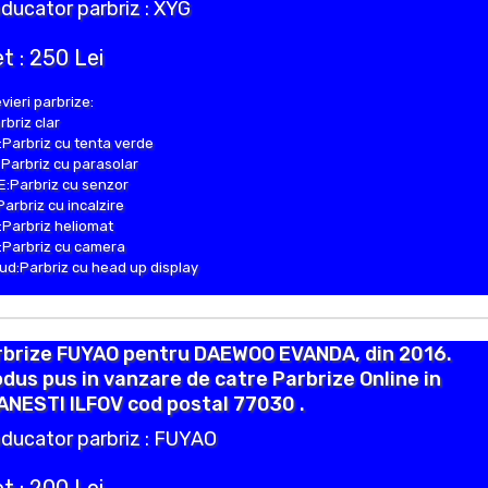
ducator parbriz : XYG
t : 250 Lei
vieri parbrize:
rbriz clar
Parbriz cu tenta verde
Parbriz cu parasolar
:Parbriz cu senzor
Parbriz cu incalzire
Parbriz heliomat
Parbriz cu camera
d:Parbriz cu head up display
rbrize FUYAO pentru DAEWOO EVANDA, din 2016.
dus pus in vanzare de catre Parbrize Online in
NESTI ILFOV cod postal 77030 .
ducator parbriz : FUYAO