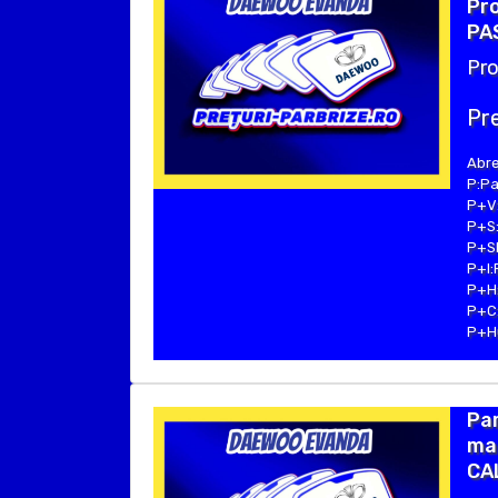
Pro
PA
Pro
Pre
Abre
P:Pa
P+V:
P+S:
P+SE
P+I:
P+H:
P+C:
P+Hu
Pa
mar
CA