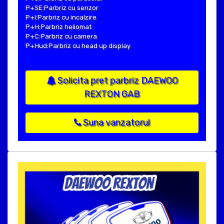
P+SE:Parbriz cu senzor
P+I:Parbriz cu incalzire
P+H:Parbriz heliomat
P+C:Parbriz cu camera
P+Hud:Parbriz cu head up display
Solicita pret parbriz DAEWOO
REXTON GAB
Suna vanzatorul