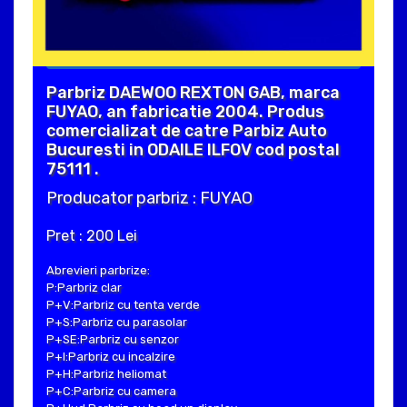
Parbriz DAEWOO REXTON GAB, marca
FUYAO, an fabricatie 2004. Produs
comercializat de catre Parbiz Auto
Bucuresti in ODAILE ILFOV cod postal
75111 .
Producator parbriz : FUYAO
Pret : 200 Lei
Abrevieri parbrize:
P:Parbriz clar
P+V:Parbriz cu tenta verde
P+S:Parbriz cu parasolar
P+SE:Parbriz cu senzor
P+I:Parbriz cu incalzire
P+H:Parbriz heliomat
P+C:Parbriz cu camera