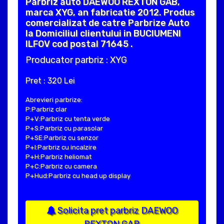
Parbriz auto DAEWOO REXTON GAB,
marca XYG, an fabricatie 2012. Produs
comercializat de catre Parbrize Auto
la Domiciliul clientului in BUCIUMENI
ILFOV cod postal 71645 .
Producator parbriz : XYG
Pret : 320 Lei
Abrevieri parbrize:
P:Parbriz clar
P+V:Parbriz cu tenta verde
P+S:Parbriz cu parasolar
P+SE:Parbriz cu senzor
P+I:Parbriz cu incalzire
P+H:Parbriz heliomat
P+C:Parbriz cu camera
P+Hud:Parbriz cu head up display
Solicita pret parbriz DAEWOO