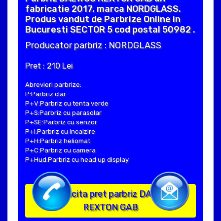
fabricatie 2017, marca NORDGLASS.
Produs vandut de Parbrize Online in
Bucuresti SECTOR 5 cod postal 50982 .
Producator parbriz : NORDGLASS
Pret : 210 Lei
Abrevieri parbrize:
P:Parbriz clar
P+V:Parbriz cu tenta verde
P+S:Parbriz cu parasolar
P+SE:Parbriz cu senzor
P+I:Parbriz cu incalzire
P+H:Parbriz heliomat
P+C:Parbriz cu camera
P+Hud:Parbriz cu head up display
Solicita pret parbriz DAEWOO
REXTON GAB