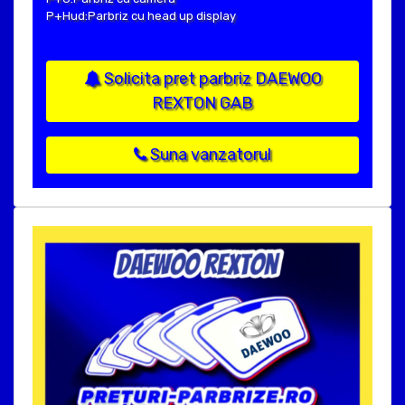
P+Hud:Parbriz cu head up display
Solicita pret parbriz DAEWOO
REXTON GAB
Suna vanzatorul