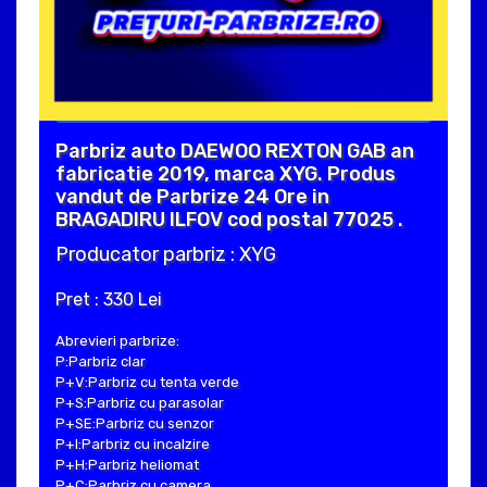
Parbriz auto DAEWOO REXTON GAB an
fabricatie 2019, marca XYG. Produs
vandut de Parbrize 24 Ore in
BRAGADIRU ILFOV cod postal 77025 .
Producator parbriz : XYG
Pret : 330 Lei
Abrevieri parbrize:
P:Parbriz clar
P+V:Parbriz cu tenta verde
P+S:Parbriz cu parasolar
P+SE:Parbriz cu senzor
P+I:Parbriz cu incalzire
P+H:Parbriz heliomat
P+C:Parbriz cu camera