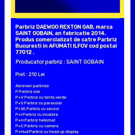
Parbriz DAEWOO REXTON GAB, marca
SAINT GOBAIN, an fabricatie 2014.
Produs comercializat de catre Parbriz
Bucuresti in AFUMATI ILFOV cod postal
77012 .
Producator parbriz : SAINT GOBAIN
Pret : 210 Lei
Abrevieri parbrize:
P:Parbriz clar
P+V:Parbriz cu tenta verde
P+S:Parbriz cu parasolar
P+SE:Parbriz cu senzor
P+I:Parbriz cu incalzire
P+H:Parbriz heliomat
P+C:Parbriz cu camera
P+Hud:Parbriz cu head up display