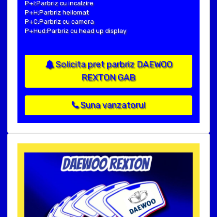
P+I:Parbriz cu incalzire
P+H:Parbriz heliomat
P+C:Parbriz cu camera
P+Hud:Parbriz cu head up display
Solicita pret parbriz DAEWOO
REXTON GAB
Suna vanzatorul