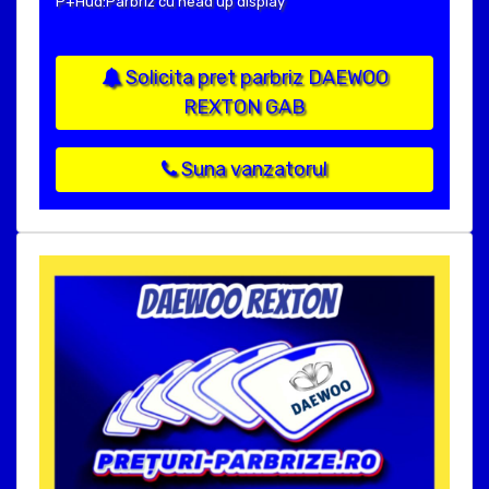
P+Hud:Parbriz cu head up display
Solicita pret parbriz DAEWOO
REXTON GAB
Suna vanzatorul