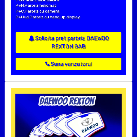
P+H:Parbriz heliomat
P+C:Parbriz cu camera
P+Hud:Parbriz cu head up display
Solicita pret parbriz DAEWOO
REXTON GAB
Suna vanzatorul