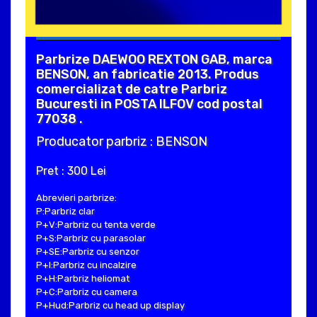
Parbrize DAEWOO REXTON GAB, marca
BENSON, an fabricatie 2013. Produs
comercializat de catre Parbriz
Bucuresti in POSTA ILFOV cod postal
77038 .
Producator parbriz : BENSON
Pret : 300 Lei
Abrevieri parbrize:
P:Parbriz clar
P+V:Parbriz cu tenta verde
P+S:Parbriz cu parasolar
P+SE:Parbriz cu senzor
P+I:Parbriz cu incalzire
P+H:Parbriz heliomat
P+C:Parbriz cu camera
P+Hud:Parbriz cu head up display