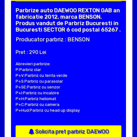
Parbrize auto DAEWOO REXTON GAB an
fabricatie 2012, marca BENSON.
Produs vandut de Parbriz Bucuresti in
Bucuresti SECTOR 6 cod postal 65267 .
Producator parbriz : BENSON
Pret : 290 Lei
Abrevieri parbrize:
P:Parbriz clar
P+V:Parbriz cu tenta verde
P+S:Parbriz cu parasolar
P+SE:Parbriz cu senzor
P+I:Parbriz cu incalzire
P+H:Parbriz heliomat
P+C:Parbriz cu camera
P+Hud:Parbriz cu head up display
Solicita pret parbriz DAEWOO