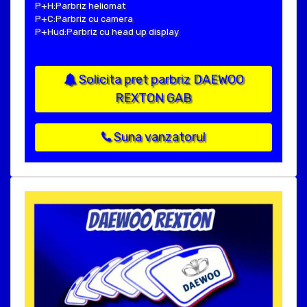
P+H:Parbriz heliomat
P+C:Parbriz cu camera
P+Hud:Parbriz cu head up display
Solicita pret parbriz DAEWOO
REXTON GAB
Suna vanzatorul