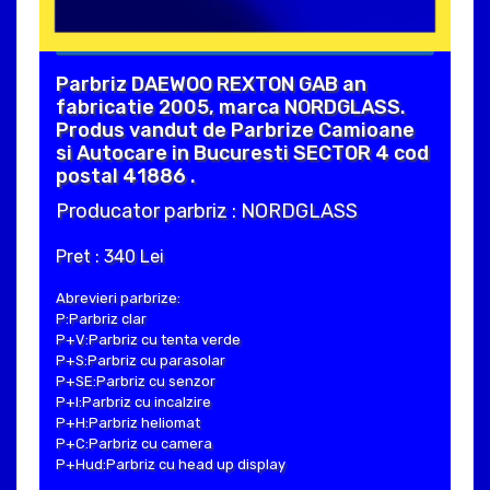
Parbriz DAEWOO REXTON GAB an
fabricatie 2005, marca NORDGLASS.
Produs vandut de Parbrize Camioane
si Autocare in Bucuresti SECTOR 4 cod
postal 41886 .
Producator parbriz : NORDGLASS
Pret : 340 Lei
Abrevieri parbrize:
P:Parbriz clar
P+V:Parbriz cu tenta verde
P+S:Parbriz cu parasolar
P+SE:Parbriz cu senzor
P+I:Parbriz cu incalzire
P+H:Parbriz heliomat
P+C:Parbriz cu camera
P+Hud:Parbriz cu head up display