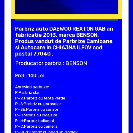
Parbriz auto DAEWOO REXTON GAB an
fabricatie 2013, marca BENSON.
Produs vandut de Parbrize Camioane
si Autocare in CHIAJNA ILFOV cod
postal 77040 .
Producator parbriz : BENSON
Pret : 140 Lei
Abrevieri parbrize:
P:Parbriz clar
P+V:Parbriz cu tenta verde
P+S:Parbriz cu parasolar
P+SE:Parbriz cu senzor
P+I:Parbriz cu incalzire
P+H:Parbriz heliomat
P+C:Parbriz cu camera
P+Hud:Parbriz cu head up display