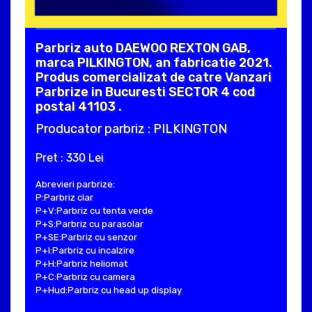
Parbriz auto DAEWOO REXTON GAB,
marca PILKINGTON, an fabricatie 2021.
Produs comercializat de catre Vanzari
Parbrize in Bucuresti SECTOR 4 cod
postal 41103 .
Producator parbriz : PILKINGTON
Pret : 330 Lei
Abrevieri parbrize:
P:Parbriz clar
P+V:Parbriz cu tenta verde
P+S:Parbriz cu parasolar
P+SE:Parbriz cu senzor
P+I:Parbriz cu incalzire
P+H:Parbriz heliomat
P+C:Parbriz cu camera
P+Hud:Parbriz cu head up display