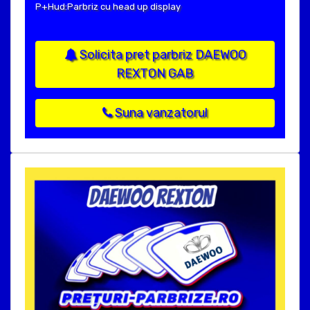
P+Hud:Parbriz cu head up display
Solicita pret parbriz DAEWOO
REXTON GAB
Suna vanzatorul