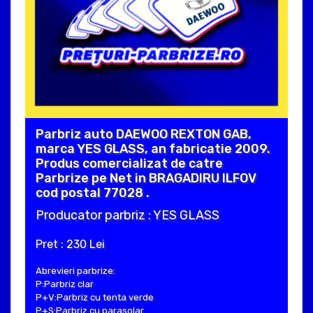
Parbriz auto DAEWOO REXTON GAB,
marca YES GLASS, an fabricatie 2009.
Produs comercializat de catre
Parbrize pe Net in BRAGADIRU ILFOV
cod postal 77028 .
Producator parbriz : YES GLASS
Pret : 230 Lei
Abrevieri parbrize:
P:Parbriz clar
P+V:Parbriz cu tenta verde
P+S:Parbriz cu parasolar