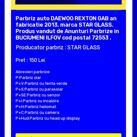
Parbriz auto DAEWOO REXTON GAB an
fabricatie 2013, marca STAR GLASS.
Produs vandut de Anunturi Parbrize in
BUCIUMENI ILFOV cod postal 72553 .
Producator parbriz : STAR GLASS
Pret : 150 Lei
Abrevieri parbrize:
P:Parbriz clar
P+V:Parbriz cu tenta verde
P+S:Parbriz cu parasolar
P+SE:Parbriz cu senzor
P+I:Parbriz cu incalzire
P+H:Parbriz heliomat
P+C:Parbriz cu camera
P+Hud:Parbriz cu head up display